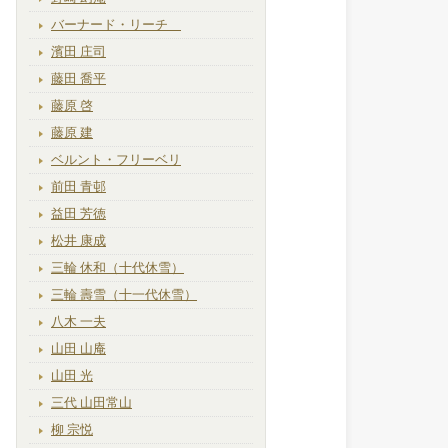
バーナード・リーチ
濱田 庄司
藤田 喬平
藤原 啓
藤原 建
ベルント・フリーベリ
前田 青邨
益田 芳徳
松井 康成
三輪 休和（十代休雪）
三輪 壽雪（十一代休雪）
八木 一夫
山田 山庵
山田 光
三代 山田常山
柳 宗悦