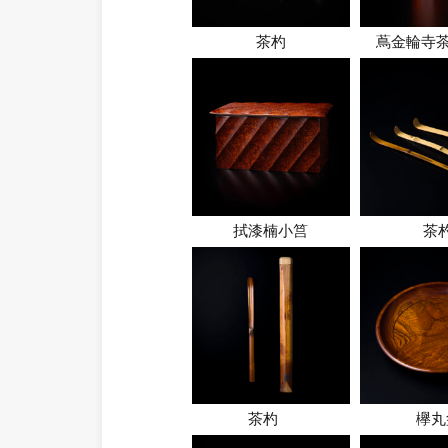
茶杓
蔦金輪寺茶
拭漆楠小筥
茶
茶杓
欅丸