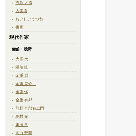
吉賀 大眉
古美術
おいしいうつわ
書画
現代作家
備前・焼締
大桐 大
隠﨑 隆一
金重 巌
金重 晃介
金重 愫
金重 有邦
熊野 九郎右ヱ門
島村 光
末廣 学
高力 芳照