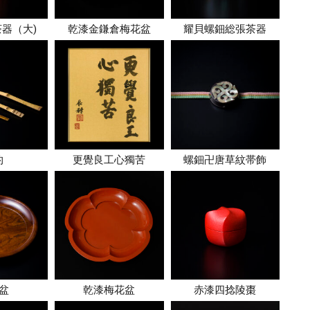
器（大)
乾漆金鎌倉梅花盆
耀貝螺鈿総張茶器
杓
更覺良工心獨苦
螺鈿卍唐草紋帯飾
盆
乾漆梅花盆
赤漆四捻陵棗