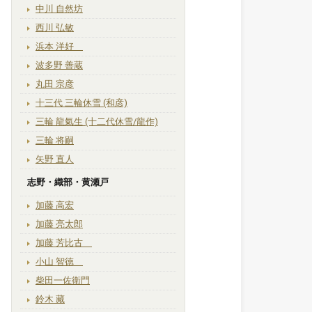
中川 自然坊
西川 弘敏
浜本 洋好
波多野 善蔵
丸田 宗彦
十三代 三輪休雪 (和彦)
三輪 龍氣生 (十二代休雪/龍作)
三輪 将嗣
矢野 直人
志野・織部・黄瀬戸
加藤 高宏
加藤 亮太郎
加藤 芳比古
小山 智徳
柴田一佐衛門
鈴木 藏