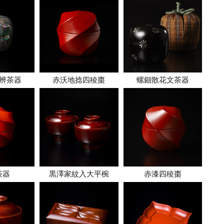
辨茶器
赤沃地捻四稜棗
螺鈿散花文茶器
茶器
黒澤家紋入大平椀
赤漆四稜棗