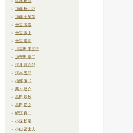
各務 周海
加藤 唐九郎
加藤 土師萌
金重 陶陽
金重 素山
金重 道明
川喜田 半泥子
加守田 章二
河井 寛次郎
河本 五郎
楠部 彌弌
栗木 達介
黒田 辰秋
黒田 正玄
鯉江 良二
小森 松菴
小山 冨士夫