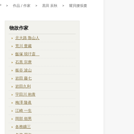
P
>
作品 / 作家
>
黒田 辰秋
>
耀貝腰張棗
物故作家
北大路 魯山人
荒川 豊藏
飯塚 琅玕斎
石黒 宗麿
板谷 波山
岩田 藤七
岩田久利
宇田川 抱青
梅澤 隆眞
江崎 一生
岡部 嶺男
各務鑛三