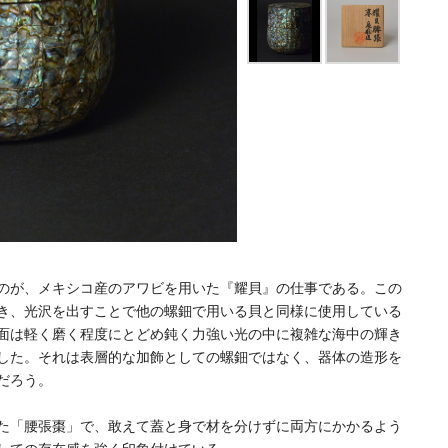
のが、メキシコ産のアワビを用いた『耀貝』の仕事である。この
き、光沢を出すことで他の螺鈿で用いる貝と同様に使用している
面は軽く磨く程度にとどめ鈍く力強い光の中に複雑な海中の輝き
した。それは表層的な加飾としての螺鈿ではなく、器体の造形を
だろう。
た「腰張棗」で、敢えて蓋と身で材を分けずに両方にかかるよう