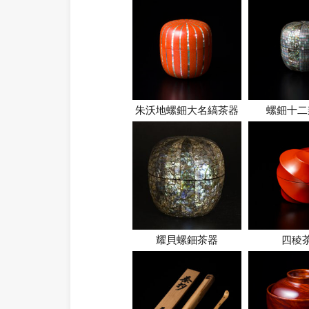
朱沃地螺鈿大名縞茶器
螺鈿十二
耀貝螺鈿茶器
四稜