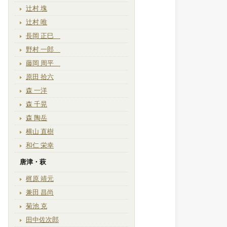
辻村 塊
辻村 唯
長岡 正巳
野村 一郎
藤岡 周平
原田 拾六
森 一洋
森 千晃
森 陶岳
横山 直樹
和仁 栄幸
唐津・萩
梶原 靖元
兼田 昌尚
菊池 克
田中佐次郎