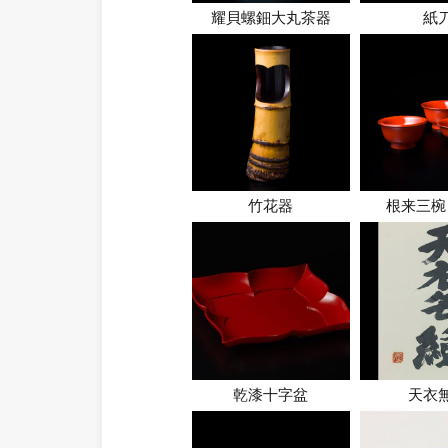
耀貝螺鈿大丸茶器
紙
竹花器
根来三椀
乾漆十字盆
天衣