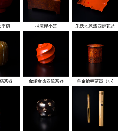
大平椀
拭漆欅小筥
朱沃地乾漆四辨花盆
縞茶器
金鎌倉捻四稜茶器
蔦金輪寺茶器（小)