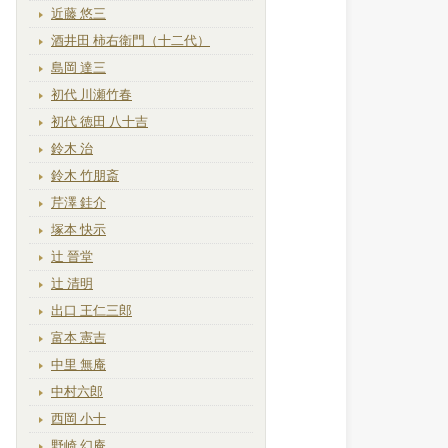
近藤 悠三
酒井田 柿右衛門（十二代）
島岡 達三
初代 川瀬竹春
初代 徳田 八十吉
鈴木 治
鈴木 竹朋斎
芹澤 銈介
塚本 快示
辻 晉堂
辻 清明
出口 王仁三郎
富本 憲吉
中里 無庵
中村六郎
西岡 小十
野崎 幻庵