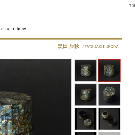
TO
f-pearl inlay
黒田 辰秋
/ TATSUAKI KURODA