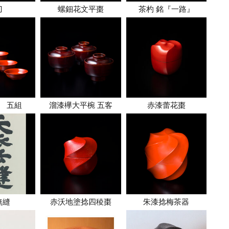
刀
螺鈿花文平棗
茶杓 銘『一路』
 五組
溜漆欅大平椀 五客
赤漆蕾花棗
無縫
赤沃地塗捻四稜棗
朱漆捻梅茶器