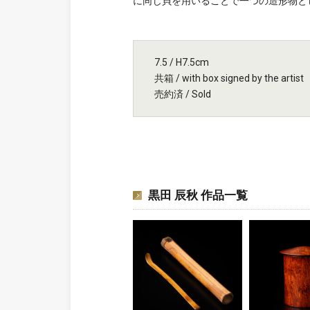
に同じ貝を用いることで一つの造形物と
7.5 / H7.5cm
共箱 / with box signed by the artist
売約済 / Sold
黒田 辰秋 作品一覧