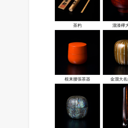
茶杓
溜漆欅
根来腰張茶器
金溜大名