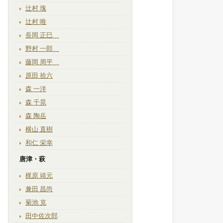
辻村 塊
辻村 唯
長岡 正巳
野村 一郎
藤岡 周平
原田 拾六
森 一洋
森 千晃
森 陶岳
横山 直樹
和仁 栄幸
唐津・萩
梶原 靖元
兼田 昌尚
菊池 克
田中佐次郎