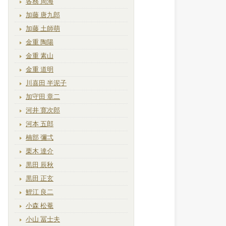
各務 周海
加藤 唐九郎
加藤 土師萌
金重 陶陽
金重 素山
金重 道明
川喜田 半泥子
加守田 章二
河井 寛次郎
河本 五郎
楠部 彌弌
栗木 達介
黒田 辰秋
黒田 正玄
鯉江 良二
小森 松菴
小山 冨士夫