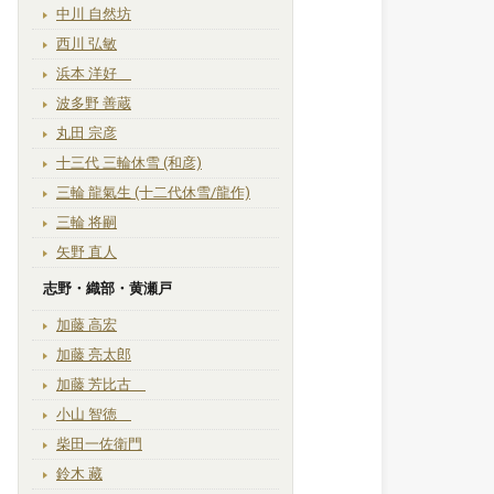
中川 自然坊
西川 弘敏
浜本 洋好
波多野 善蔵
丸田 宗彦
十三代 三輪休雪 (和彦)
三輪 龍氣生 (十二代休雪/龍作)
三輪 将嗣
矢野 直人
志野・織部・黄瀬戸
加藤 高宏
加藤 亮太郎
加藤 芳比古
小山 智徳
柴田一佐衛門
鈴木 藏