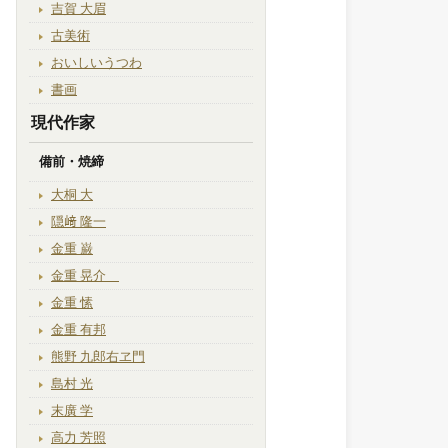
吉賀 大眉
古美術
おいしいうつわ
書画
現代作家
備前・焼締
大桐 大
隠﨑 隆一
金重 巌
金重 晃介
金重 愫
金重 有邦
熊野 九郎右ヱ門
島村 光
末廣 学
高力 芳照