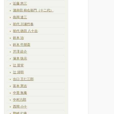
近藤 悠三
酒井田 柿右衛門（十二代）
島岡 達三
初代 川瀬竹春
初代 徳田 八十吉
鈴木 治
鈴木 竹朋斎
芹澤 銈介
塚本 快示
辻 晉堂
辻 清明
出口 王仁三郎
富本 憲吉
中里 無庵
中村六郎
西岡 小十
野崎 幻庵