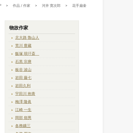
P
>
作品 / 作家
>
河井 寛次郎
>
花手扁壷
物故作家
北大路 魯山人
荒川 豊藏
飯塚 琅玕斎
石黒 宗麿
板谷 波山
岩田 藤七
岩田久利
宇田川 抱青
梅澤 隆眞
江崎 一生
岡部 嶺男
各務鑛三