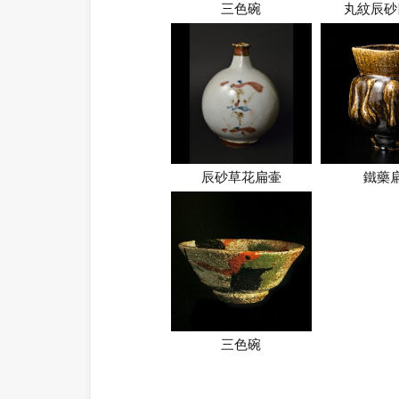
三色碗
丸紋辰砂
辰砂草花扁壷
鐵藥
三色碗