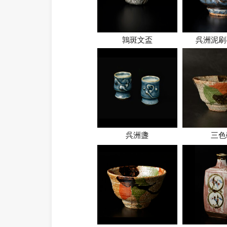
鶉斑文盃
呉洲泥刷
呉洲盞
三色