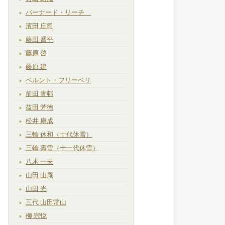
バーナード・リーチ
濱田 庄司
藤田 喬平
藤原 啓
藤原 建
ベルント・フリーベリ
前田 青邨
益田 芳徳
松井 康成
三輪 休和（十代休雪）
三輪 壽雪（十一代休雪）
八木 一夫
山田 山庵
山田 光
三代 山田常山
柳 宗悦