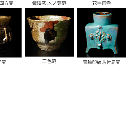
四方壷
鐘渓窯 木ノ葉碗
花手扁壷
三色碗
扁壷
青釉印紋貼付扁壷