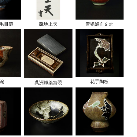
毛目碗
蹴地上天
青瓷鱔血文盃
碗
花手陶板
呉洲鐡藥筥硯