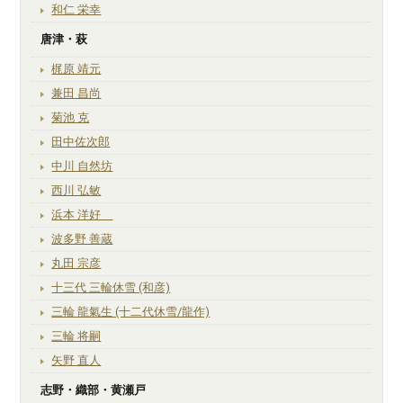
和仁 栄幸
唐津・萩
梶原 靖元
兼田 昌尚
菊池 克
田中佐次郎
中川 自然坊
西川 弘敏
浜本 洋好
波多野 善蔵
丸田 宗彦
十三代 三輪休雪 (和彦)
三輪 龍氣生 (十二代休雪/龍作)
三輪 将嗣
矢野 直人
志野・織部・黄瀬戸