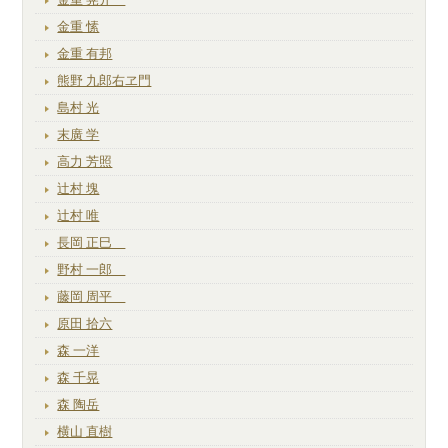
金重 愫
金重 有邦
熊野 九郎右ヱ門
島村 光
末廣 学
高力 芳照
辻村 塊
辻村 唯
長岡 正巳
野村 一郎
藤岡 周平
原田 拾六
森 一洋
森 千晃
森 陶岳
横山 直樹