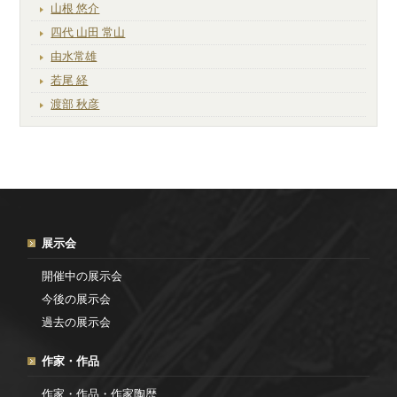
山根 悠介
四代 山田 常山
由水常雄
若尾 経
渡部 秋彦
展示会
開催中の展示会
今後の展示会
過去の展示会
作家・作品
作家・作品・作家陶歴