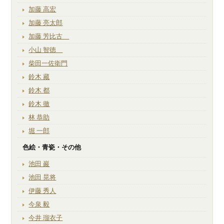
加藤 高宏
加藤 亮太郎
加藤 芳比古
小山 智徳
柴田一佐衛門
鈴木 藏
鈴木 都
鈴木 徹
林 恭助
堀 一郎
色絵・青瓷・その他
池田 巖
池田 晃将
伊藤 秀人
今泉 毅
今井 瑠衣子