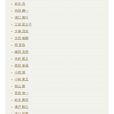
岩永 浩
内田 鋼一
浦口 雅行
江波 冨士子
大塚 茂吉
太田 修嗣
岡 晋吾
鎌田 克慈
木村 展之
黒田 泰蔵
小西 潮
小林 東五
柴山 勝
菅原 伸一
鈴木 爽司
瀬戸 毅己
滝口 和男