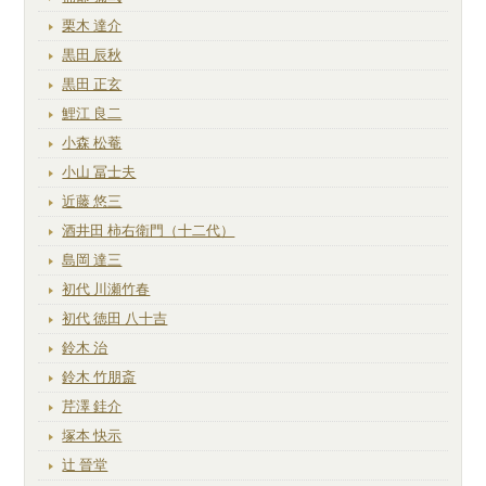
栗木 達介
黒田 辰秋
黒田 正玄
鯉江 良二
小森 松菴
小山 冨士夫
近藤 悠三
酒井田 柿右衛門（十二代）
島岡 達三
初代 川瀬竹春
初代 徳田 八十吉
鈴木 治
鈴木 竹朋斎
芹澤 銈介
塚本 快示
辻 晉堂