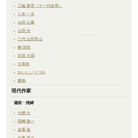
三輪 壽雪（十一代休雪）
八木 一夫
山田 山庵
山田 光
三代 山田常山
柳 宗悦
吉賀 大眉
古美術
おいしいうつわ
書画
現代作家
備前・焼締
大桐 大
隠﨑 隆一
金重 巌
金重 晃介