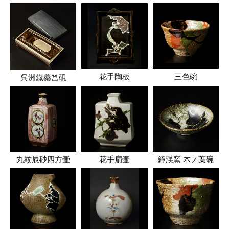
花手陶板
三色碗
呉洲鐡藥筥硯
丸紋辰砂四方壷
花手扁壷
鐘渓窯 木ノ葉碗