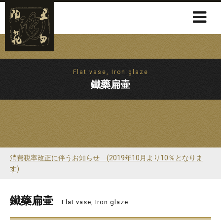
Flat vase, Iron glaze
鐵藥扁壷
消費税率改正に伴うお知らせ (2019年10月より10％となりま
す)
鐵藥扁壷
Flat vase, Iron glaze