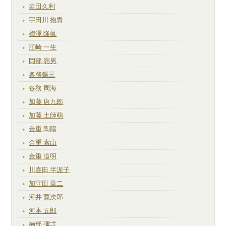
岩田久利
宇田川 抱青
梅澤 隆眞
江崎 一生
岡部 嶺男
各務鑛三
各務 周海
加藤 唐九郎
加藤 土師萌
金重 陶陽
金重 素山
金重 道明
川喜田 半泥子
加守田 章二
河井 寛次郎
河本 五郎
楠部 彌弌