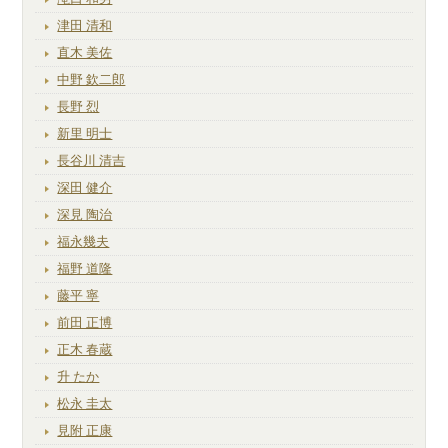
津田 清和
直木 美佐
中野 欽二郎
長野 烈
新里 明士
長谷川 清吉
深田 健介
深見 陶治
福永幾夫
福野 道隆
藤平 寧
前田 正博
正木 春蔵
升 たか
松永 圭太
見附 正康