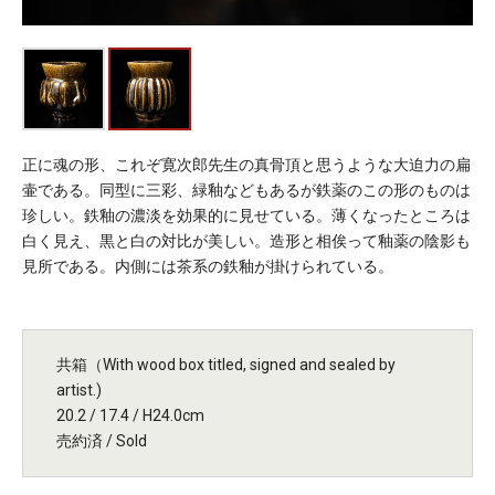
正に魂の形、これぞ寛次郎先生の真骨頂と思うような大迫力の扁
壷である。同型に三彩、緑釉などもあるが鉄薬のこの形のものは
珍しい。鉄釉の濃淡を効果的に見せている。薄くなったところは
白く見え、黒と白の対比が美しい。造形と相俟って釉薬の陰影も
見所である。内側には茶系の鉄釉が掛けられている。
共箱（With wood box titled, signed and sealed by
artist.)
20.2 / 17.4 / H24.0cm
売約済 / Sold