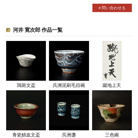
問い合わせる
河井 寛次郎 作品一覧
鶉斑文盃
呉洲泥刷毛目碗
蹴地上天
青瓷鱔血文盃
呉洲盞
三色碗