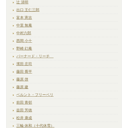
辻 清明
出口 王仁三郎
富本 憲吉
中里 無庵
中村六郎
西岡 小十
野崎 幻庵
バーナード・リーチ
濱田 庄司
藤田 喬平
藤原 啓
藤原 建
ベルント・フリーベリ
前田 青邨
益田 芳徳
松井 康成
三輪 休和（十代休雪）