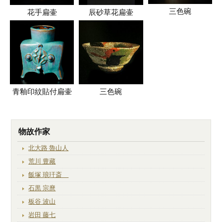
三色碗
花手扁壷
辰砂草花扁壷
青釉印紋貼付扁壷
三色碗
物故作家
北大路 魯山人
荒川 豊藏
飯塚 琅玕斎
石黒 宗麿
板谷 波山
岩田 藤七