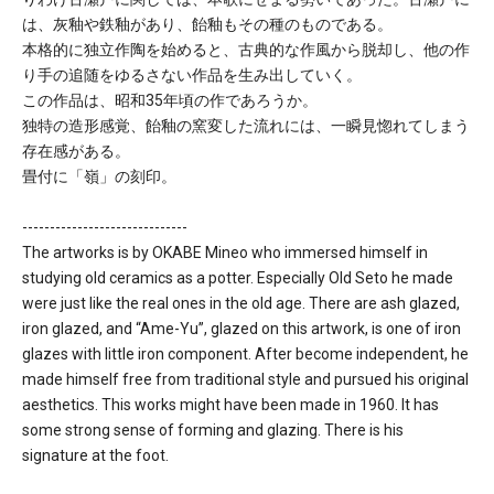
は、灰釉や鉄釉があり、飴釉もその種のものである。
本格的に独立作陶を始めると、古典的な作風から脱却し、他の作
り手の追随をゆるさない作品を生み出していく。
この作品は、昭和35年頃の作であろうか。
独特の造形感覚、飴釉の窯変した流れには、一瞬見惚れてしまう
存在感がある。
畳付に「嶺」の刻印。
------------------------------
The artworks is by OKABE Mineo who immersed himself in
studying old ceramics as a potter. Especially Old Seto he made
were just like the real ones in the old age. There are ash glazed,
iron glazed, and “Ame-Yu”, glazed on this artwork, is one of iron
glazes with little iron component. After become independent, he
made himself free from traditional style and pursued his original
aesthetics. This works might have been made in 1960. It has
some strong sense of forming and glazing. There is his
signature at the foot.