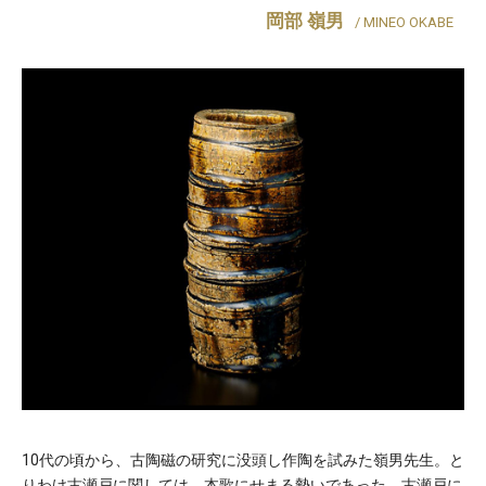
岡部 嶺男
/ MINEO OKABE
10代の頃から、古陶磁の研究に没頭し作陶を試みた嶺男先生。と
りわけ古瀬戸に関しては、本歌にせまる勢いであった。古瀬戸に