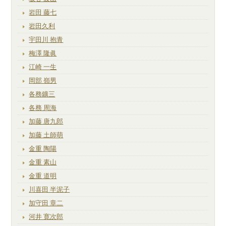
岩田 藤七
岩田久利
宇田川 抱青
梅澤 隆眞
江崎 一生
岡部 嶺男
各務鑛三
各務 周海
加藤 唐九郎
加藤 土師萌
金重 陶陽
金重 素山
金重 道明
川喜田 半泥子
加守田 章二
河井 寛次郎