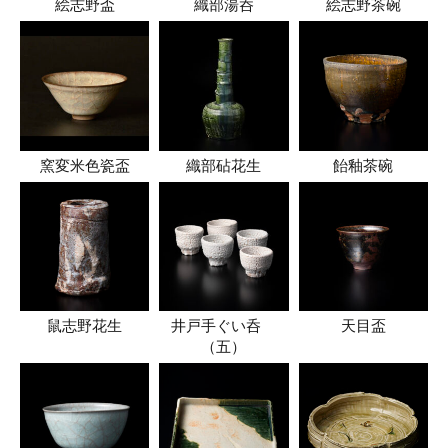
絵志野盃
織部湯呑
絵志野茶碗
窯変米色瓷盃
織部砧花生
飴釉茶碗
鼠志野花生
井戸手ぐい呑
天目盃
（五）