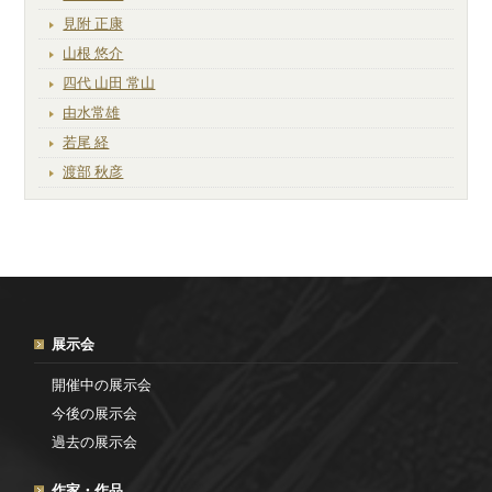
見附 正康
山根 悠介
四代 山田 常山
由水常雄
若尾 経
渡部 秋彦
展示会
開催中の展示会
今後の展示会
過去の展示会
作家・作品