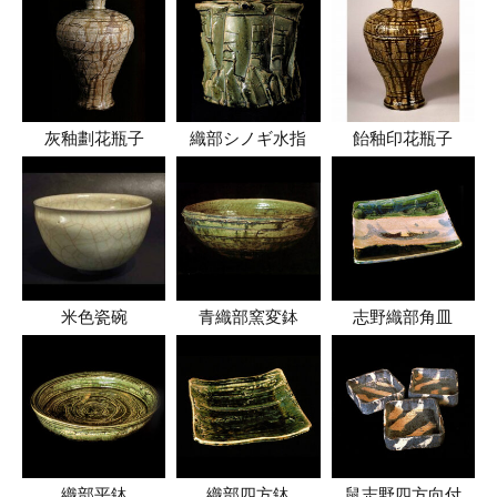
灰釉劃花瓶子
織部シノギ水指
飴釉印花瓶子
米色瓷碗
青織部窯変鉢
志野織部角皿
織部平鉢
織部四方鉢
鼠志野四方向付