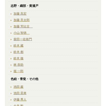
志野・織部・黄瀬戸
加藤 高宏
加藤 亮太郎
加藤 芳比古
小山 智徳
柴田一佐衛門
鈴木 藏
鈴木 都
鈴木 徹
林 恭助
堀 一郎
色絵・青瓷・その他
池田 巖
池田 晃将
伊藤 秀人
今泉 毅