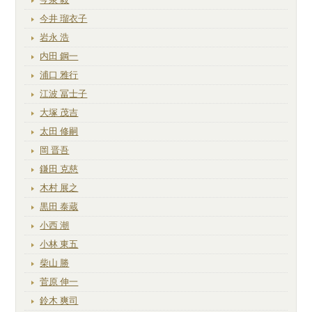
今井 瑠衣子
岩永 浩
内田 鋼一
浦口 雅行
江波 冨士子
大塚 茂吉
太田 修嗣
岡 晋吾
鎌田 克慈
木村 展之
黒田 泰蔵
小西 潮
小林 東五
柴山 勝
菅原 伸一
鈴木 爽司