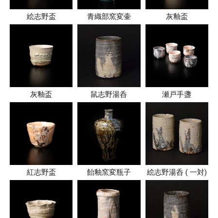
絵志野盃
青織部窯変壷
灰釉盃
灰釉盃
鼠志野湯呑
瀬戸手盞
紅志野盃
飴釉窯変瓶子
絵志野湯呑 ( 一対)