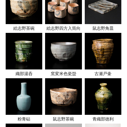
絵志野茶碗
絵志野四方入筒向
鼠志野角皿
織部湯呑
窯変米色瓷盌
古瀬戸壷
粉青砧
鼠志野茶碗
青織部徳利