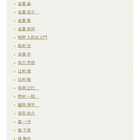
金重 巌
金重 晃介
金重 愫
金重 有邦
熊野 九郎右ヱ門
島村 光
末廣 学
高力 芳照
辻村 塊
辻村 唯
長岡 正巳
野村 一郎
藤岡 周平
原田 拾六
森 一洋
森 千晃
森 陶岳