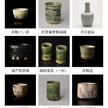
灰釉ぐい呑
於里遍青釉湯碗
月白瓷砧
瀬戸黒茶碗
織部湯呑（一対）
灰釉盃