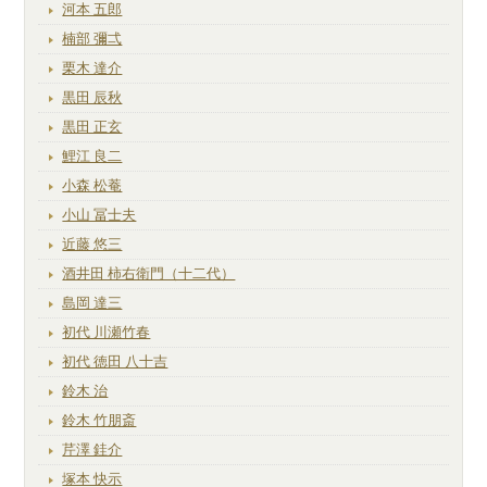
河本 五郎
楠部 彌弌
栗木 達介
黒田 辰秋
黒田 正玄
鯉江 良二
小森 松菴
小山 冨士夫
近藤 悠三
酒井田 柿右衛門（十二代）
島岡 達三
初代 川瀬竹春
初代 徳田 八十吉
鈴木 治
鈴木 竹朋斎
芹澤 銈介
塚本 快示