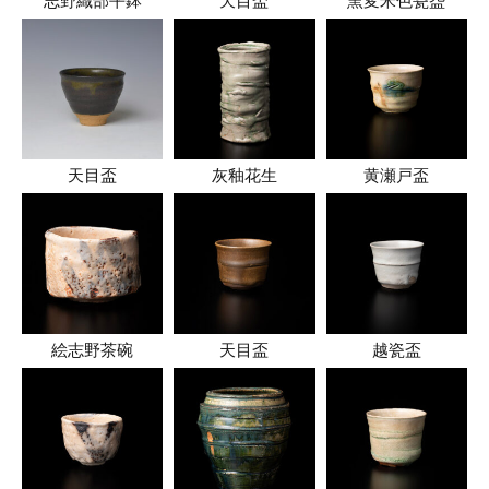
志野織部平鉢
天目盃
窯変米色瓷盌
天目盃
灰釉花生
黄瀬戸盃
絵志野茶碗
天目盃
越瓷盃