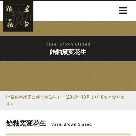
Vase, Brown Glazed
飴釉窯変花生
消費税率改正に伴うお知らせ (2019年10月より10％となりま
す)
飴釉窯変花生
Vase, Brown Glazed