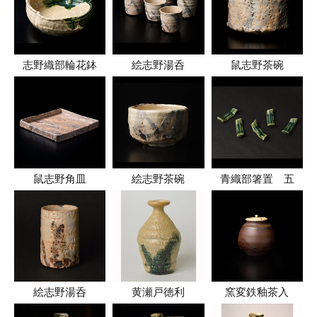
志野織部輪花鉢
絵志野湯呑
鼠志野茶碗
鼠志野角皿
絵志野茶碗
青織部箸置 五
絵志野湯呑
黄瀬戸徳利
窯変鉄釉茶入