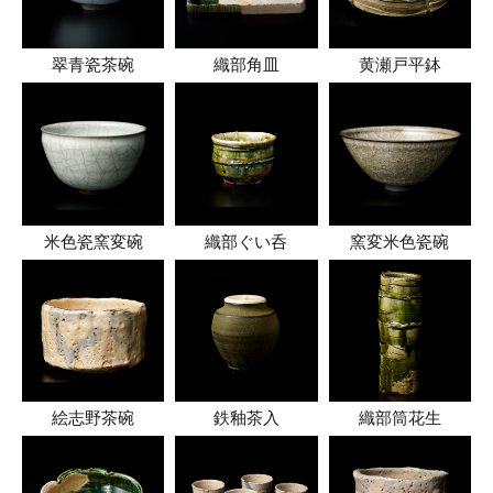
翠青瓷茶碗
織部角皿
黄瀬戸平鉢
米色瓷窯変碗
織部ぐい呑
窯変米色瓷碗
絵志野茶碗
鉄釉茶入
織部筒花生