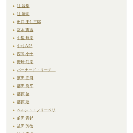
辻 晉堂
辻 清明
出口 王仁三郎
富本 憲吉
中里 無庵
中村六郎
西岡 小十
野崎 幻庵
バーナード・リーチ
濱田 庄司
藤田 喬平
藤原 啓
藤原 建
ベルント・フリーベリ
前田 青邨
益田 芳徳