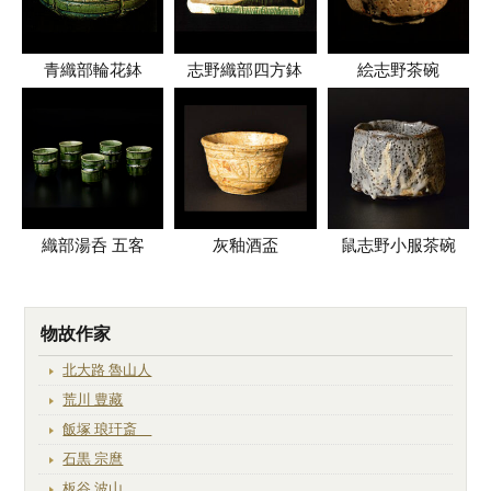
青織部輪花鉢
志野織部四方鉢
絵志野茶碗
織部湯呑 五客
灰釉酒盃
鼠志野小服茶碗
物故作家
北大路 魯山人
荒川 豊藏
飯塚 琅玕斎
石黒 宗麿
板谷 波山