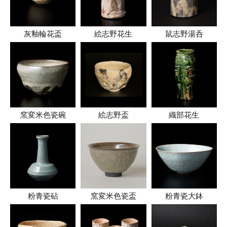
灰釉輪花盃
絵志野花生
鼠志野湯呑
窯変米色瓷碗
絵志野盃
織部花生
粉青瓷砧
窯変米色瓷盃
粉青瓷大鉢