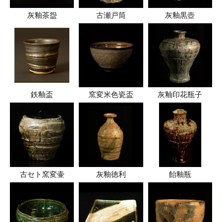
灰釉茶盌
古瀬戸筒
灰釉黒壺
鉄釉盃
窯変米色瓷盃
灰釉印花瓶子
古セト窯変壷
灰釉徳利
飴釉瓶