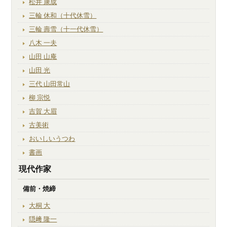
松井 康成
三輪 休和（十代休雪）
三輪 壽雪（十一代休雪）
八木 一夫
山田 山庵
山田 光
三代 山田常山
柳 宗悦
吉賀 大眉
古美術
おいしいうつわ
書画
現代作家
備前・焼締
大桐 大
隠﨑 隆一