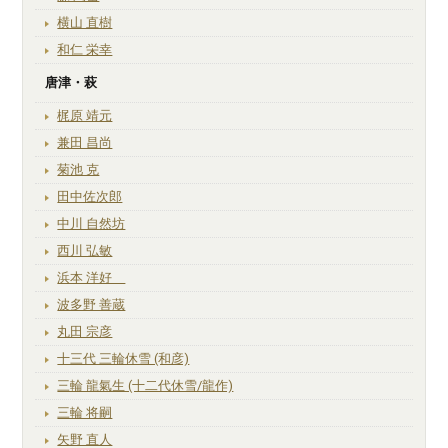
横山 直樹
和仁 栄幸
唐津・萩
梶原 靖元
兼田 昌尚
菊池 克
田中佐次郎
中川 自然坊
西川 弘敏
浜本 洋好
波多野 善蔵
丸田 宗彦
十三代 三輪休雪 (和彦)
三輪 龍氣生 (十二代休雪/龍作)
三輪 将嗣
矢野 直人