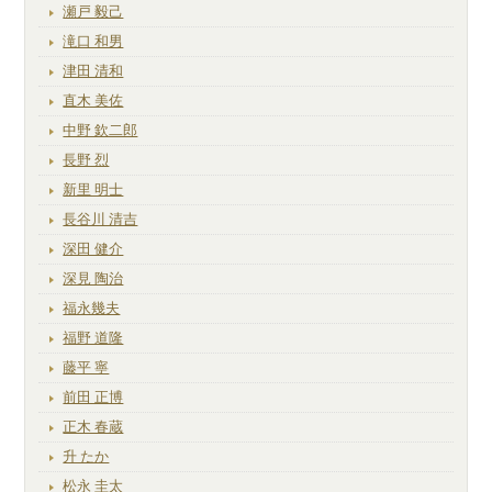
瀬戸 毅己
滝口 和男
津田 清和
直木 美佐
中野 欽二郎
長野 烈
新里 明士
長谷川 清吉
深田 健介
深見 陶治
福永幾夫
福野 道隆
藤平 寧
前田 正博
正木 春蔵
升 たか
松永 圭太