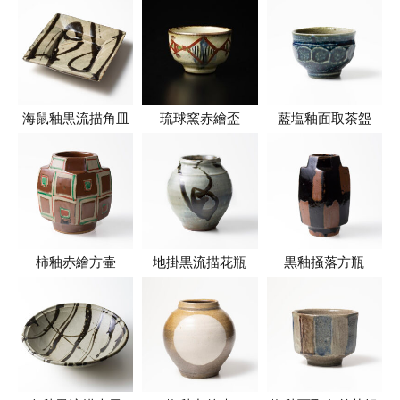
海鼠釉黒流描角皿
琉球窯赤繪盃
藍塩釉面取茶盌
柿釉赤繪方壷
地掛黒流描花瓶
黒釉掻落方瓶