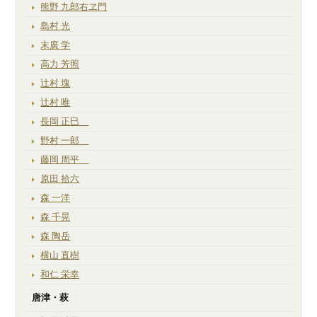
熊野 九郎右ヱ門
島村 光
末廣 学
高力 芳照
辻村 塊
辻村 唯
長岡 正巳
野村 一郎
藤岡 周平
原田 拾六
森 一洋
森 千晃
森 陶岳
横山 直樹
和仁 栄幸
唐津・萩