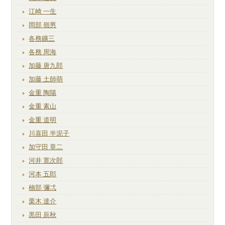
江崎 一生
岡部 嶺男
各務鑛三
各務 周海
加藤 唐九郎
加藤 土師萌
金重 陶陽
金重 素山
金重 道明
川喜田 半泥子
加守田 章二
河井 寛次郎
河本 五郎
楠部 彌弌
栗木 達介
黒田 辰秋