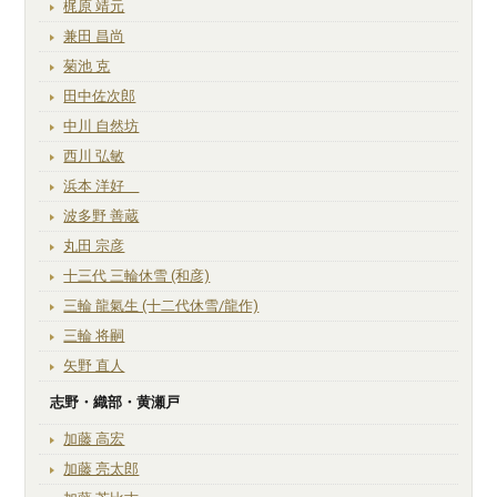
梶原 靖元
兼田 昌尚
菊池 克
田中佐次郎
中川 自然坊
西川 弘敏
浜本 洋好
波多野 善蔵
丸田 宗彦
十三代 三輪休雪 (和彦)
三輪 龍氣生 (十二代休雪/龍作)
三輪 将嗣
矢野 直人
志野・織部・黄瀬戸
加藤 高宏
加藤 亮太郎