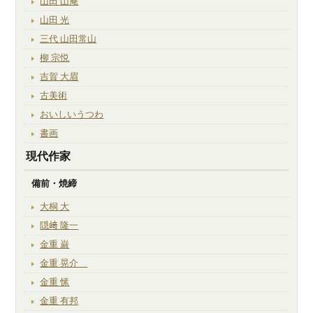
山田 山庵
山田 光
三代 山田常山
柳 宗悦
吉賀 大眉
古美術
おいしいうつわ
書画
現代作家
備前・焼締
大桐 大
隠﨑 隆一
金重 巌
金重 晃介
金重 愫
金重 有邦