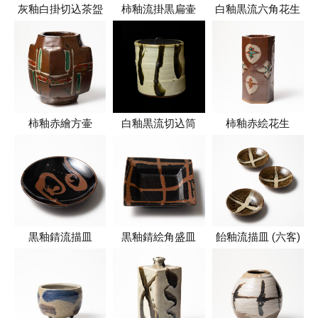
灰釉白掛切込茶盌
柿釉流掛黒扁壷
白釉黒流六角花生
柿釉赤繪方壷
白釉黒流切込筒
柿釉赤絵花生
黒釉錆流描皿
黒釉錆絵角盛皿
飴釉流描皿 (六客)