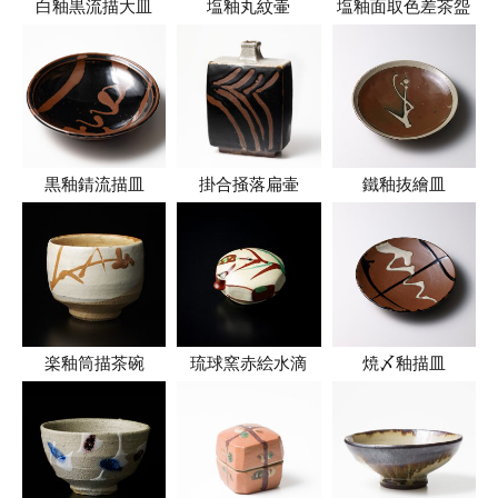
白釉黒流描大皿
塩釉丸紋壷
塩釉面取色差茶盌
黒釉錆流描皿
掛合掻落扁壷
鐵釉抜繪皿
楽釉筒描茶碗
琉球窯赤絵水滴
焼〆釉描皿