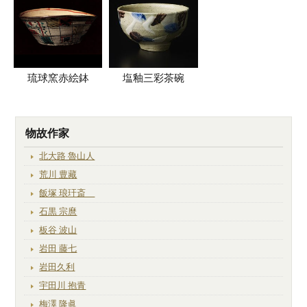
琉球窯赤絵鉢
塩釉三彩茶碗
物故作家
北大路 魯山人
荒川 豊藏
飯塚 琅玕斎
石黒 宗麿
板谷 波山
岩田 藤七
岩田久利
宇田川 抱青
梅澤 隆眞