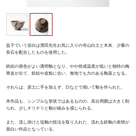
益子でいう並白は濱田先生お気に入りの寺山白土と木灰、少量の
長石を配合したものを使用した。
鉄絵の発色がよい透明釉となり、やや焼成温度が低いと独特の梅
華皮が出て、鉄絵や皮鯨に合い、無地でも力のある釉薬となる。
それらは、原土に手を加えず、臼などで搗いて釉を作られた。
本作品も、シンプルな形状ではあるものの、高台周囲は大きく削
られ、少しチリチリと釉が縮みを感じられる。
また、流し掛けと塩釉の技法を取り入れた、流れる鉄釉の表情が
面白い作品となっている。