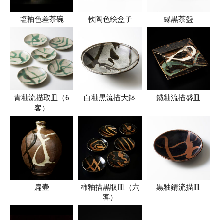
塩釉色差茶碗
軟陶色絵盒子
縁黒茶盌
青釉流描取皿（6
白釉黒流描大鉢
鐡釉流描盛皿
客）
扁壷
柿釉描黒取皿（六
黒釉錆流描皿
客）