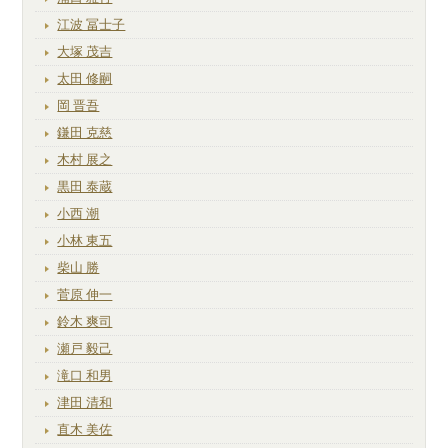
江波 冨士子
大塚 茂吉
太田 修嗣
岡 晋吾
鎌田 克慈
木村 展之
黒田 泰蔵
小西 潮
小林 東五
柴山 勝
菅原 伸一
鈴木 爽司
瀬戸 毅己
滝口 和男
津田 清和
直木 美佐