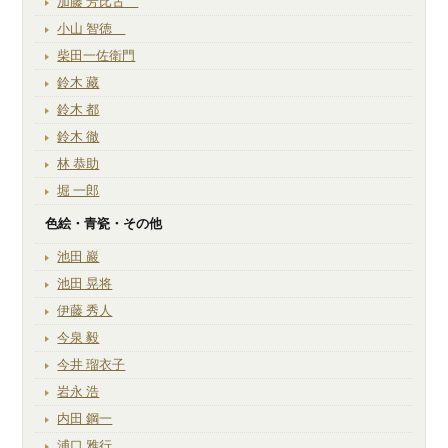
加藤 芳比古
小山 智徳
柴田一佐衛門
鈴木 藏
鈴木 都
鈴木 徹
林 恭助
堀 一郎
色絵・青瓷・その他
池田 巖
池田 晃将
伊藤 秀人
今泉 毅
今井 瑠衣子
岩永 浩
内田 鋼一
浦口 雅行