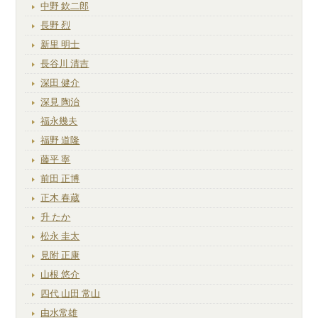
中野 欽二郎
長野 烈
新里 明士
長谷川 清吉
深田 健介
深見 陶治
福永幾夫
福野 道隆
藤平 寧
前田 正博
正木 春蔵
升 たか
松永 圭太
見附 正康
山根 悠介
四代 山田 常山
由水常雄