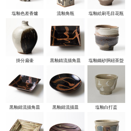
塩釉色差香爐
流釉角瓶
塩釉絵刷毛目花瓶
掛分扁壷
黒釉錆流描角皿
塩釉鐵砂胴紐茶盌
黒釉錆流描角皿
黒釉錆流描皿
塩釉白打盃