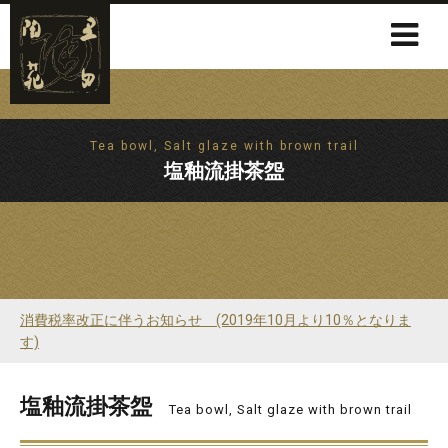
Tea bowl, Salt glaze with brown trail
塩釉流掛茶盌
消費税率改正に伴うお知らせ (2019年10月より10％となりま
す)
塩釉流掛茶盌
Tea bowl, Salt glaze with brown trail