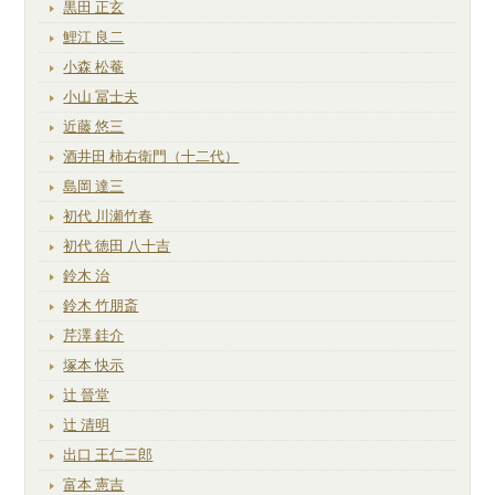
黒田 正玄
鯉江 良二
小森 松菴
小山 冨士夫
近藤 悠三
酒井田 柿右衛門（十二代）
島岡 達三
初代 川瀬竹春
初代 徳田 八十吉
鈴木 治
鈴木 竹朋斎
芹澤 銈介
塚本 快示
辻 晉堂
辻 清明
出口 王仁三郎
富本 憲吉