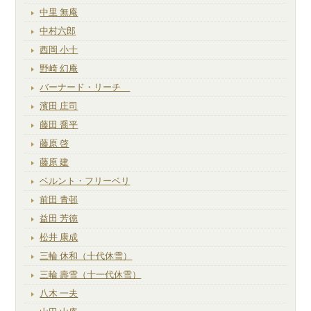
中里 無庵
中村六郎
西岡 小十
野崎 幻庵
バーナード・リーチ
濱田 庄司
藤田 喬平
藤原 啓
藤原 建
ベルント・フリーベリ
前田 青邨
益田 芳徳
松井 康成
三輪 休和（十代休雪）
三輪 壽雪（十一代休雪）
八木 一夫