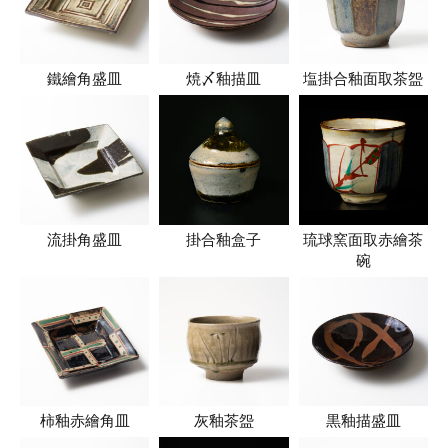
鐵繪角盛皿
焼〆釉描皿
塩掛合釉面取茶盌
流掛角盛皿
掛合釉盒子
琉球窯面取赤繪茶
碗
柿釉赤繪角皿
灰釉茶盌
黒釉描盛皿