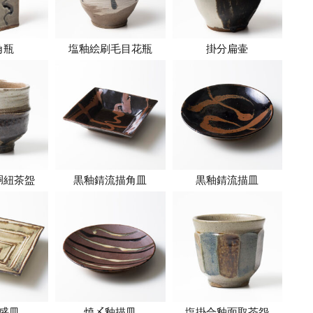
角瓶
塩釉絵刷毛目花瓶
掛分扁壷
胴紐茶盌
黒釉錆流描角皿
黒釉錆流描皿
盛皿
焼〆釉描皿
塩掛合釉面取茶盌