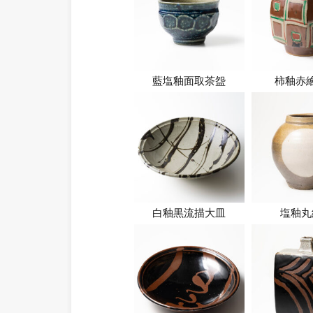
藍塩釉面取茶盌
柿釉赤
白釉黒流描大皿
塩釉丸