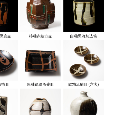
黒扁壷
柿釉赤繪方壷
白釉黒流切込筒
流描皿
黒釉錆絵角盛皿
飴釉流描皿 (六客)