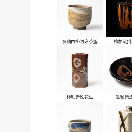
灰釉白掛切込茶盌
柿釉流掛
柿釉赤絵花生
黒釉錆