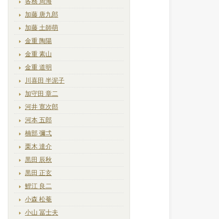
各務 周海
加藤 唐九郎
加藤 土師萌
金重 陶陽
金重 素山
金重 道明
川喜田 半泥子
加守田 章二
河井 寛次郎
河本 五郎
楠部 彌弌
栗木 達介
黒田 辰秋
黒田 正玄
鯉江 良二
小森 松菴
小山 冨士夫