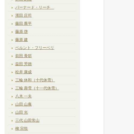
バーナード・リーチ
濱田 庄司
藤田 喬平
藤原 啓
藤原 建
ベルント・フリーベリ
前田 青邨
益田 芳徳
松井 康成
三輪 休和（十代休雪）
三輪 壽雪（十一代休雪）
八木 一夫
山田 山庵
山田 光
三代 山田常山
柳 宗悦