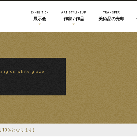
EXHIBITION
ARTIST/LINEUP
TRANSFER
展示会
作家 / 作品
美術品の売却
ting on white glaze
り10％となります)