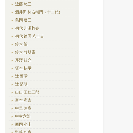
近藤 悠三
酒井田 柿右衛門（十二代）
島岡 達三
初代 川瀬竹春
初代 徳田 八十吉
鈴木 治
鈴木 竹朋斎
芹澤 銈介
塚本 快示
辻 晉堂
辻 清明
出口 王仁三郎
富本 憲吉
中里 無庵
中村六郎
西岡 小十
野崎 幻庵