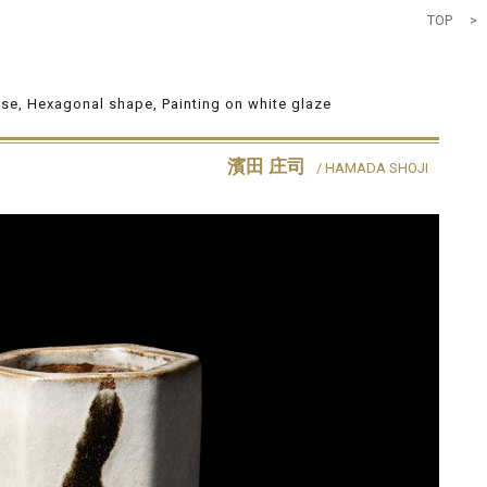
TOP
>
se, Hexagonal shape, Painting on white glaze
濱田 庄司
/ HAMADA SHOJI