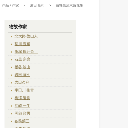
作品 / 作家
>
濱田 庄司
>
白釉黒流六角花生
物故作家
北大路 魯山人
荒川 豊藏
飯塚 琅玕斎
石黒 宗麿
板谷 波山
岩田 藤七
岩田久利
宇田川 抱青
梅澤 隆眞
江崎 一生
岡部 嶺男
各務鑛三