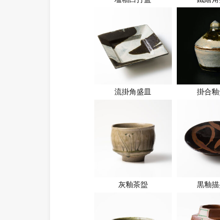
流掛角盛皿
掛合釉
灰釉茶盌
黒釉描