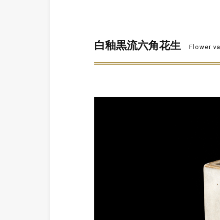
白釉黒流六角花生
Flower va