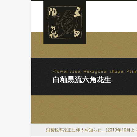
Flower vase, Hexagonal shape, Pain
白釉黒流六角花生
消費税率改正に伴うお知らせ (2019年10月よ