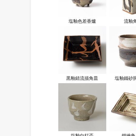
塩釉色差香爐
流釉
黒釉錆流描角皿
塩釉鐵砂
塩釉白打盃
鐵繪角