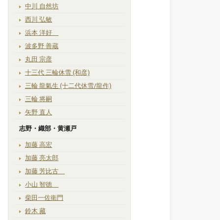
中川 自然坊
西川 弘敏
浜本 洋好
波多野 善蔵
丸田 宗彦
十三代 三輪休雪 (和彦)
三輪 龍氣生 (十二代休雪/龍作)
三輪 将嗣
矢野 直人
志野・織部・黄瀬戸
加藤 高宏
加藤 亮太郎
加藤 芳比古
小山 智徳
柴田一佐衛門
鈴木 藏