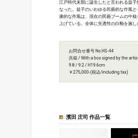
江戸時代末期に誕生したと言われる益子
なった。益子のいわゆる民藝的な作風と
康的な作風は、現在の民藝ブームの中核
上げている。全体に失透性の白釉を施し
お問合せ番号 No.HS-44
共箱 / With a box signed by the artis
9.8 / 9.2 / H19.6cm
￥275,000-(税込/including tax)
濱田 庄司 作品一覧