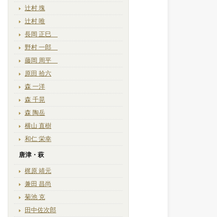
辻村 塊
辻村 唯
長岡 正巳
野村 一郎
藤岡 周平
原田 拾六
森 一洋
森 千晃
森 陶岳
横山 直樹
和仁 栄幸
唐津・萩
梶原 靖元
兼田 昌尚
菊池 克
田中佐次郎