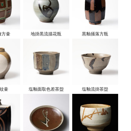
繪方壷
地掛黒流描花瓶
黒釉掻落方瓶
紋壷
塩釉面取色差茶盌
塩釉流掛茶盌