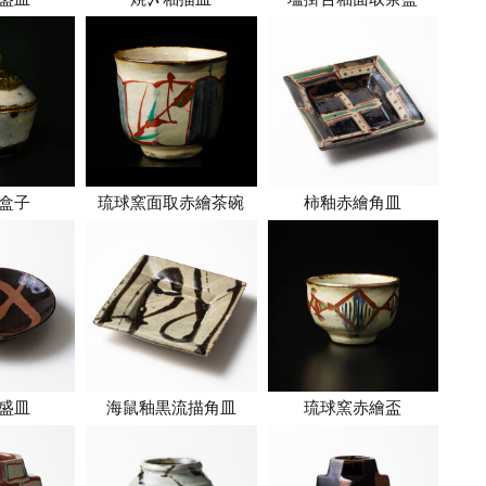
盒子
琉球窯面取赤繪茶碗
柿釉赤繪角皿
盛皿
海鼠釉黒流描角皿
琉球窯赤繪盃