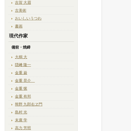
吉賀 大眉
古美術
おいしいうつわ
書画
現代作家
備前・焼締
大桐 大
隠﨑 隆一
金重 巌
金重 晃介
金重 愫
金重 有邦
熊野 九郎右ヱ門
島村 光
末廣 学
高力 芳照