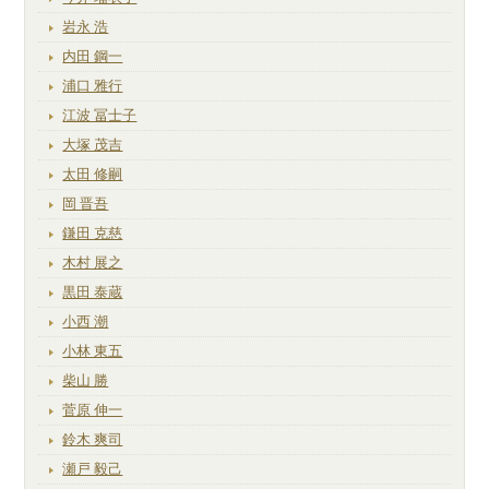
岩永 浩
内田 鋼一
浦口 雅行
江波 冨士子
大塚 茂吉
太田 修嗣
岡 晋吾
鎌田 克慈
木村 展之
黒田 泰蔵
小西 潮
小林 東五
柴山 勝
菅原 伸一
鈴木 爽司
瀬戸 毅己