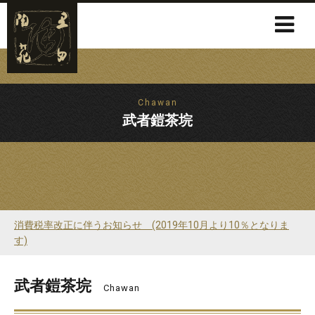
Chawan
武者鎧茶垸
消費税率改正に伴うお知らせ (2019年10月より10％となりま
す)
武者鎧茶垸
Chawan