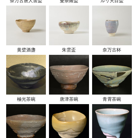
奈万古唐人笛盃
曼荼羅盃
ルリ天目盃
黄檗酒盞
朱雲盃
奈万古杯
極光茶碗
唐津茶碗
青霄茶碗