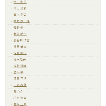
滝口 和男
津田 清和
直木 美佐
中野 欽二郎
長野 烈
新里 明士
長谷川 清吉
深田 健介
深見 陶治
福永幾夫
福野 道隆
藤平 寧
前田 正博
正木 春蔵
升 たか
松永 圭太
見附 正康