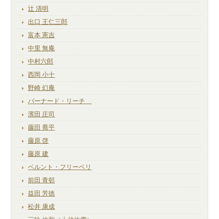
辻 清明
出口 王仁三郎
富本 憲吉
中里 無庵
中村六郎
西岡 小十
野崎 幻庵
バーナード・リーチ
濱田 庄司
藤田 喬平
藤原 啓
藤原 建
ベルント・フリーベリ
前田 青邨
益田 芳徳
松井 康成