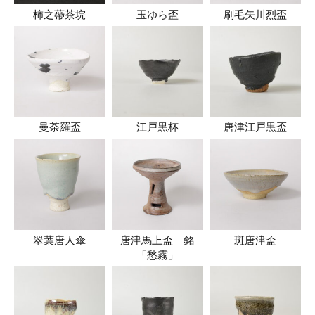
柿之蔕茶垸
玉ゆら盃
刷毛矢川烈盃
曼荼羅盃
江戸黒杯
唐津江戸黒盃
翠葉唐人傘
唐津馬上盃 銘
斑唐津盃
「愁霧」