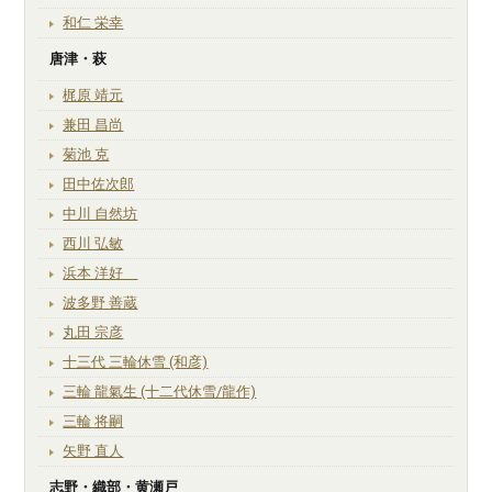
和仁 栄幸
唐津・萩
梶原 靖元
兼田 昌尚
菊池 克
田中佐次郎
中川 自然坊
西川 弘敏
浜本 洋好
波多野 善蔵
丸田 宗彦
十三代 三輪休雪 (和彦)
三輪 龍氣生 (十二代休雪/龍作)
三輪 将嗣
矢野 直人
志野・織部・黄瀬戸