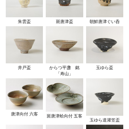
朱雲盃
斑唐津盃
朝鮮唐津ぐい呑
井戸盃
からつ平盞 銘
玉ゆら盃
「寿山」
唐津向付 六客
斑唐津蛤向付 五客
玉ゆら道灌笠盃