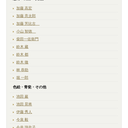
加藤 高宏
加藤 亮太郎
加藤 芳比古
小山 智徳
柴田一佐衛門
鈴木 藏
鈴木 都
鈴木 徹
林 恭助
堀 一郎
色絵・青瓷・その他
池田 巖
池田 晃将
伊藤 秀人
今泉 毅
今井 瑠衣子