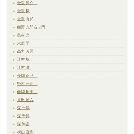
金重 晃介
金重 愫
金重 有邦
熊野 九郎右ヱ門
島村 光
末廣 学
高力 芳照
辻村 塊
辻村 唯
長岡 正巳
野村 一郎
藤岡 周平
原田 拾六
森 一洋
森 千晃
森 陶岳
横山 直樹