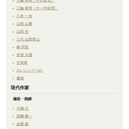
三輪 休和（十代休雪）
三輪 壽雪（十一代休雪）
八木 一夫
山田 山庵
山田 光
三代 山田常山
柳 宗悦
吉賀 大眉
古美術
おいしいうつわ
書画
現代作家
備前・焼締
大桐 大
隠﨑 隆一
金重 巌