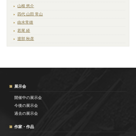
山根 悠介
四代 山田 常山
由水常雄
若尾 経
渡部 秋彦
展示会
開催中の展示会
今後の展示会
過去の展示会
作家・作品