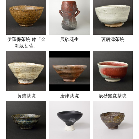
伊羅保茶垸 銘「金
辰砂花生
斑唐津茶垸
剛蔵菩薩」
黄檗茶垸
唐津茶垸
辰砂耀変茶垸