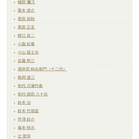
楠部 彌弌
栗木 達介
黒田 辰秋
黒田 正玄
鯉江 良二
小森 松菴
小山 冨士夫
近藤 悠三
酒井田 柿右衛門（十二代）
島岡 達三
初代 川瀬竹春
初代 徳田 八十吉
鈴木 治
鈴木 竹朋斎
芹澤 銈介
塚本 快示
辻 晉堂