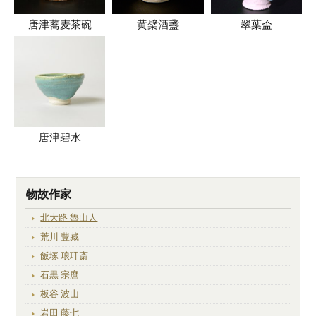
唐津蕎麦茶碗
黄檗酒盞
翠葉盃
唐津碧水
物故作家
北大路 魯山人
荒川 豊藏
飯塚 琅玕斎
石黒 宗麿
板谷 波山
岩田 藤七