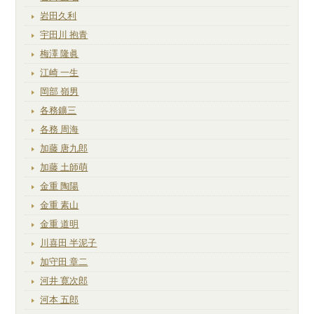
岩田久利
宇田川 抱青
梅澤 隆眞
江崎 一生
岡部 嶺男
各務鑛三
各務 周海
加藤 唐九郎
加藤 土師萌
金重 陶陽
金重 素山
金重 道明
川喜田 半泥子
加守田 章二
河井 寛次郎
河本 五郎