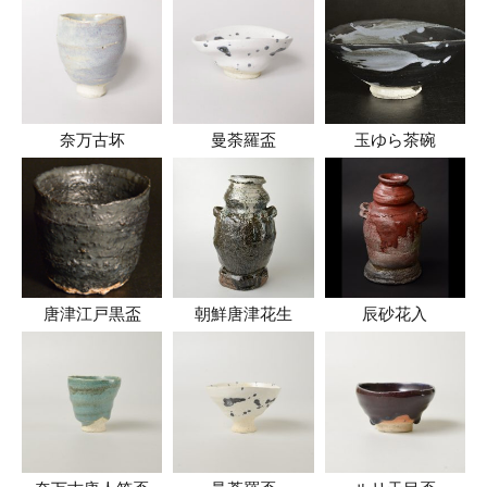
奈万古坏
曼荼羅盃
玉ゆら茶碗
唐津江戸黒盃
朝鮮唐津花生
辰砂花入