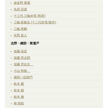
波多野 善蔵
丸田 宗彦
十三代 三輪休雪 (和彦)
三輪 龍氣生 (十二代休雪/龍作)
三輪 将嗣
矢野 直人
志野・織部・黄瀬戸
加藤 高宏
加藤 亮太郎
加藤 芳比古
小山 智徳
柴田一佐衛門
鈴木 藏
鈴木 都
鈴木 徹
林 恭助