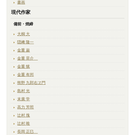
書画
現代作家
備前・焼締
大桐 大
隠﨑 隆一
金重 巌
金重 晃介
金重 愫
金重 有邦
熊野 九郎右ヱ門
島村 光
末廣 学
高力 芳照
辻村 塊
辻村 唯
長岡 正巳