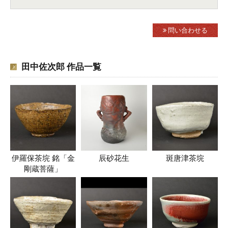
問い合わせる
田中佐次郎 作品一覧
伊羅保茶垸 銘「金
辰砂花生
斑唐津茶垸
剛蔵菩薩」