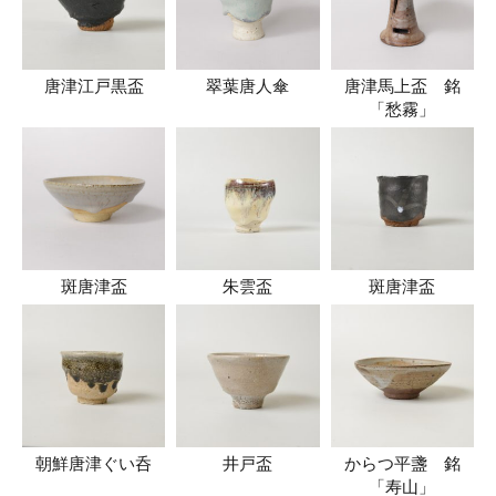
唐津江戸黒盃
翠葉唐人傘
唐津馬上盃 銘
「愁霧」
斑唐津盃
朱雲盃
斑唐津盃
朝鮮唐津ぐい呑
井戸盃
からつ平盞 銘
「寿山」