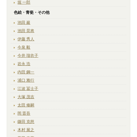
堀 一郎
色絵・青瓷・その他
池田 巖
池田 晃将
伊藤 秀人
今泉 毅
今井 瑠衣子
岩永 浩
内田 鋼一
浦口 雅行
江波 冨士子
大塚 茂吉
太田 修嗣
岡 晋吾
鎌田 克慈
木村 展之