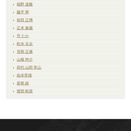
福野 道隆
藤平 寧
前田 正博
正木 春蔵
升 たか
松永 圭太
見附 正康
山根 悠介
四代 山田 常山
由水常雄
若尾 経
渡部 秋彦