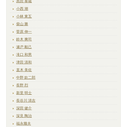
黒田 泰蔵
小西 潮
小林 東五
柴山 勝
菅原 伸一
鈴木 爽司
瀬戸 毅己
滝口 和男
津田 清和
直木 美佐
中野 欽二郎
長野 烈
新里 明士
長谷川 清吉
深田 健介
深見 陶治
福永幾夫