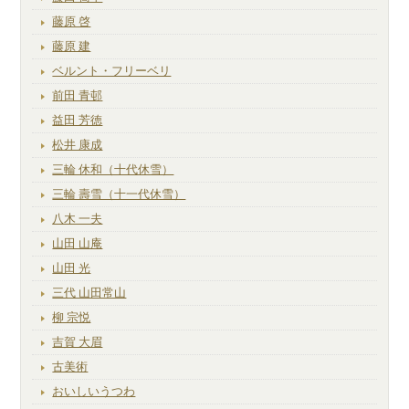
藤原 啓
藤原 建
ベルント・フリーベリ
前田 青邨
益田 芳徳
松井 康成
三輪 休和（十代休雪）
三輪 壽雪（十一代休雪）
八木 一夫
山田 山庵
山田 光
三代 山田常山
柳 宗悦
吉賀 大眉
古美術
おいしいうつわ