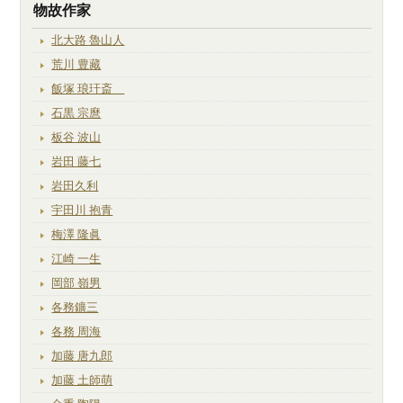
物故作家
北大路 魯山人
荒川 豊藏
飯塚 琅玕斎
石黒 宗麿
板谷 波山
岩田 藤七
岩田久利
宇田川 抱青
梅澤 隆眞
江崎 一生
岡部 嶺男
各務鑛三
各務 周海
加藤 唐九郎
加藤 土師萌