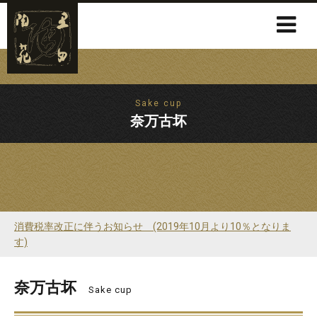
Sake cup
奈万古坏
消費税率改正に伴うお知らせ (2019年10月より10％となりま
す)
奈万古坏
Sake cup