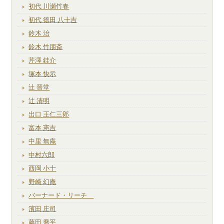
初代 川瀬竹春
初代 徳田 八十吉
鈴木 治
鈴木 竹朋斎
芹澤 銈介
塚本 快示
辻 晉堂
辻 清明
出口 王仁三郎
富本 憲吉
中里 無庵
中村六郎
西岡 小十
野崎 幻庵
バーナード・リーチ
濱田 庄司
藤田 喬平