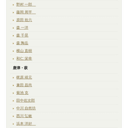
野村 一郎
藤岡 周平
原田 拾六
森 一洋
森 千晃
森 陶岳
横山 直樹
和仁 栄幸
唐津・萩
梶原 靖元
兼田 昌尚
菊池 克
田中佐次郎
中川 自然坊
西川 弘敏
浜本 洋好