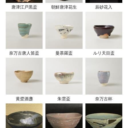
唐津江戸黒盃
朝鮮唐津花生
辰砂花入
奈万古唐人笛盃
曼荼羅盃
ルリ天目盃
黄檗酒盞
朱雲盃
奈万古杯