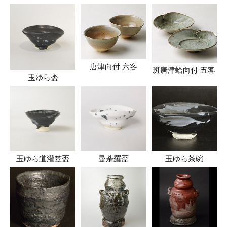
唐津向付 六客
斑唐津蛤向付 五客
玉ゆら盃
玉ゆら道灌笠盃
曼荼羅盃
玉ゆら茶碗