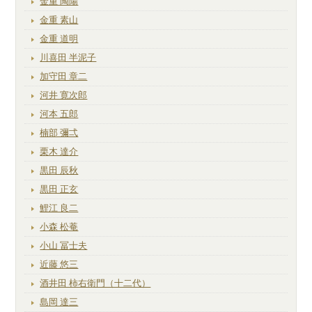
金重 陶陽
金重 素山
金重 道明
川喜田 半泥子
加守田 章二
河井 寛次郎
河本 五郎
楠部 彌弌
栗木 達介
黒田 辰秋
黒田 正玄
鯉江 良二
小森 松菴
小山 冨士夫
近藤 悠三
酒井田 柿右衛門（十二代）
島岡 達三