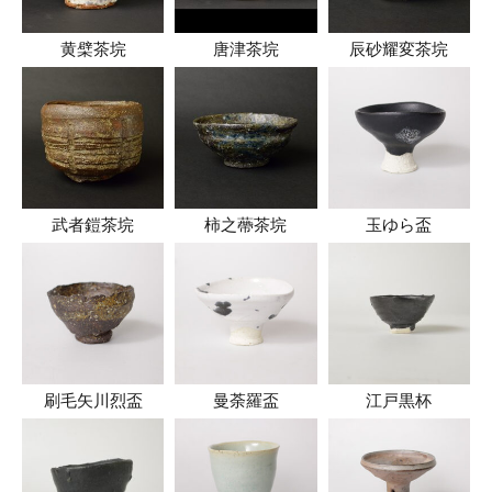
黄檗茶垸
唐津茶垸
辰砂耀変茶垸
武者鎧茶垸
柿之蔕茶垸
玉ゆら盃
刷毛矢川烈盃
曼荼羅盃
江戸黒杯