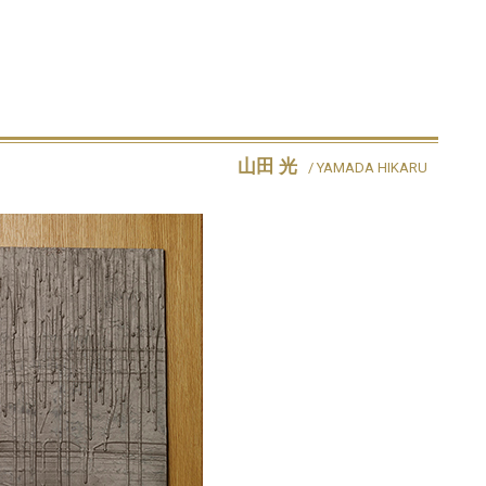
山田 光
/ YAMADA HIKARU