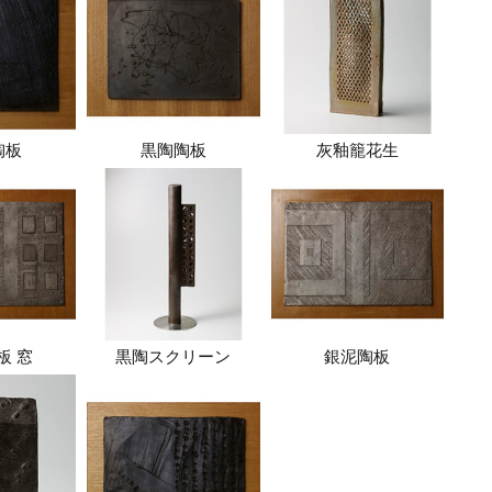
陶板
黒陶陶板
灰釉籠花生
板 窓
黒陶スクリーン
銀泥陶板