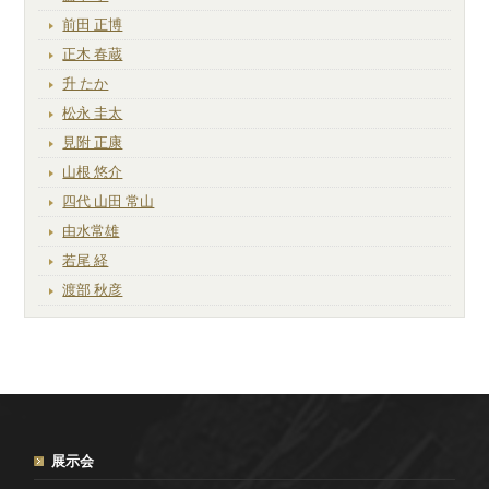
前田 正博
正木 春蔵
升 たか
松永 圭太
見附 正康
山根 悠介
四代 山田 常山
由水常雄
若尾 経
渡部 秋彦
展示会