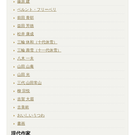
藤原 建
ベルント・フリーベリ
前田 青邨
益田 芳徳
松井 康成
三輪 休和（十代休雪）
三輪 壽雪（十一代休雪）
八木 一夫
山田 山庵
山田 光
三代 山田常山
柳 宗悦
吉賀 大眉
古美術
おいしいうつわ
書画
現代作家