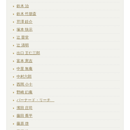
鈴木 治
鈴木 竹朋斎
芹澤 銈介
塚本 快示
辻 晉堂
辻 清明
出口 王仁三郎
富本 憲吉
中里 無庵
中村六郎
西岡 小十
野崎 幻庵
バーナード・リーチ
濱田 庄司
藤田 喬平
藤原 啓