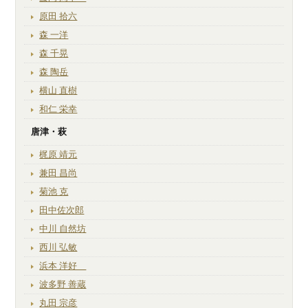
原田 拾六
森 一洋
森 千晃
森 陶岳
横山 直樹
和仁 栄幸
唐津・萩
梶原 靖元
兼田 昌尚
菊池 克
田中佐次郎
中川 自然坊
西川 弘敏
浜本 洋好
波多野 善蔵
丸田 宗彦