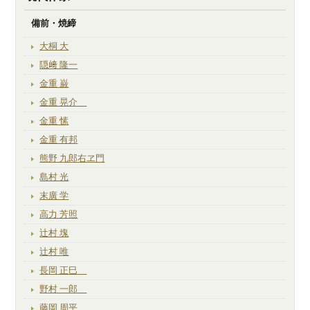
備前・焼締
大桐 大
隠﨑 隆一
金重 巌
金重 晃介
金重 愫
金重 有邦
熊野 九郎右ヱ門
島村 光
末廣 学
高力 芳照
辻村 塊
辻村 唯
長岡 正巳
野村 一郎
藤岡 周平