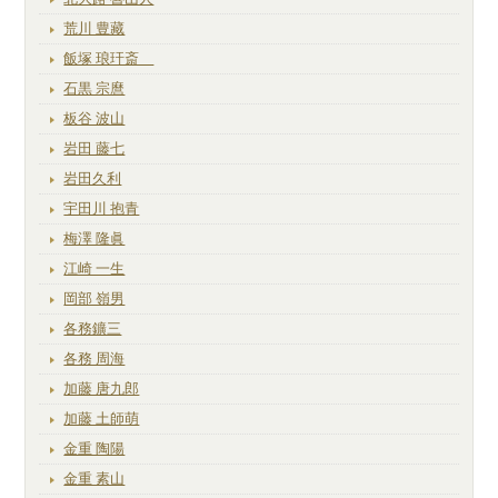
荒川 豊藏
飯塚 琅玕斎
石黒 宗麿
板谷 波山
岩田 藤七
岩田久利
宇田川 抱青
梅澤 隆眞
江崎 一生
岡部 嶺男
各務鑛三
各務 周海
加藤 唐九郎
加藤 土師萌
金重 陶陽
金重 素山