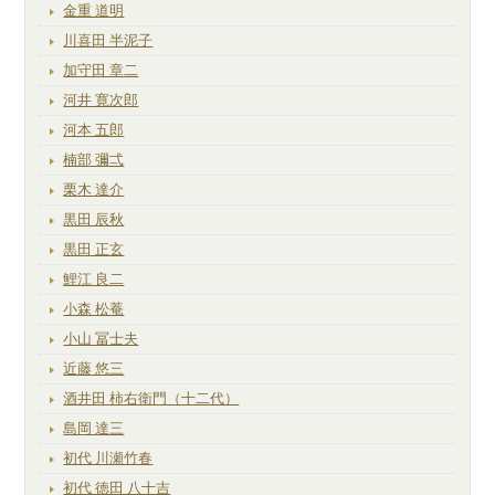
金重 道明
川喜田 半泥子
加守田 章二
河井 寛次郎
河本 五郎
楠部 彌弌
栗木 達介
黒田 辰秋
黒田 正玄
鯉江 良二
小森 松菴
小山 冨士夫
近藤 悠三
酒井田 柿右衛門（十二代）
島岡 達三
初代 川瀬竹春
初代 徳田 八十吉