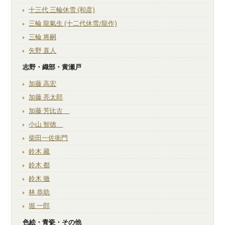
十三代 三輪休雪 (和彦)
三輪 龍氣生 (十二代休雪/龍作)
三輪 将嗣
矢野 直人
志野・織部・黄瀬戸
加藤 高宏
加藤 亮太郎
加藤 芳比古
小山 智徳
柴田一佐衛門
鈴木 藏
鈴木 都
鈴木 徹
林 恭助
堀 一郎
色絵・青瓷・その他