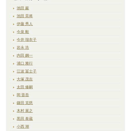
池田 巖
池田 晃将
伊藤 秀人
今泉 毅
今井 瑠衣子
岩永 浩
内田 鋼一
浦口 雅行
江波 冨士子
大塚 茂吉
太田 修嗣
岡 晋吾
鎌田 克慈
木村 展之
黒田 泰蔵
小西 潮