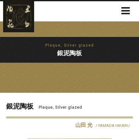
Plaque, Silver glazed
銀泥陶板
銀泥陶板
Plaque, Silver glazed
山田 光
/ YAMADA HIKARU