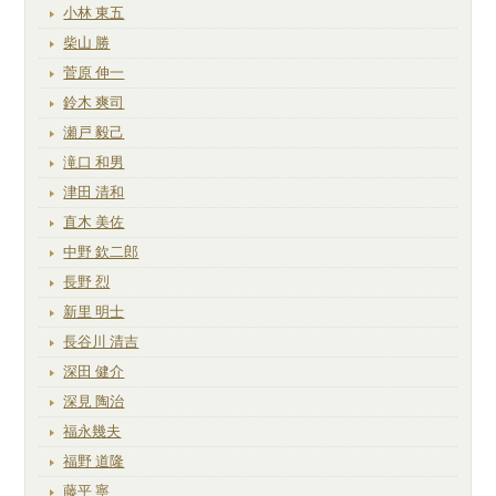
小林 東五
柴山 勝
菅原 伸一
鈴木 爽司
瀬戸 毅己
滝口 和男
津田 清和
直木 美佐
中野 欽二郎
長野 烈
新里 明士
長谷川 清吉
深田 健介
深見 陶治
福永幾夫
福野 道隆
藤平 寧