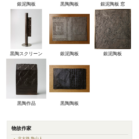
銀泥陶板
黒陶陶板
銀泥陶板 窓
黒陶スクリーン
銀泥陶板
銀泥陶板
黒陶作品
黒陶陶板
物故作家
北大路 魯山人