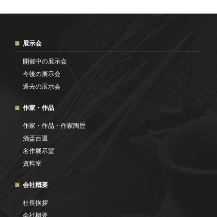
展示会
開催中の展示会
今後の展示会
過去の展示会
作家・作品
作家・作品・作家陶歴
酒盃百選
名作展示室
資料室
会社概要
社長挨拶
会社概要