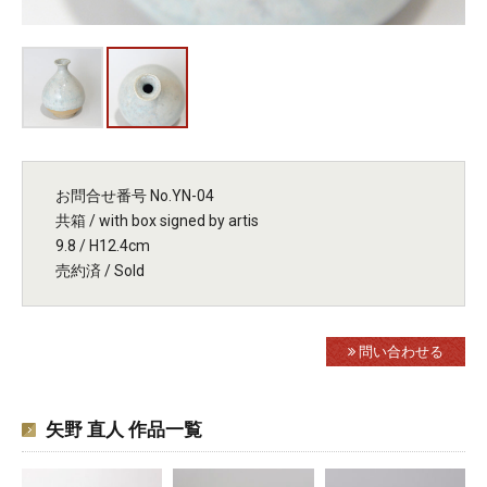
お問合せ番号 No.YN-04
共箱 / with box signed by artis
9.8 / H12.4cm
売約済 / Sold
問い合わせる
矢野 直人 作品一覧