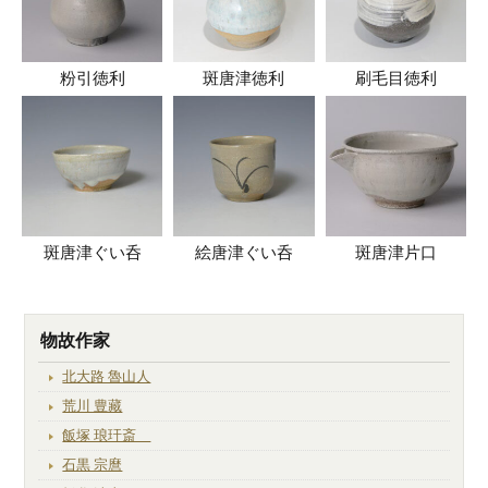
粉引徳利
斑唐津徳利
刷毛目徳利
斑唐津ぐい呑
絵唐津ぐい呑
斑唐津片口
物故作家
北大路 魯山人
荒川 豊藏
飯塚 琅玕斎
石黒 宗麿