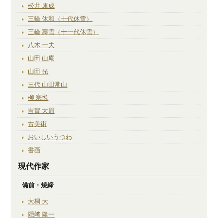
松井 康成
三輪 休和（十代休雪）
三輪 壽雪（十一代休雪）
八木 一夫
山田 山庵
山田 光
三代 山田常山
柳 宗悦
吉賀 大眉
古美術
おいしいうつわ
書画
現代作家
備前・焼締
大桐 大
隠﨑 隆一