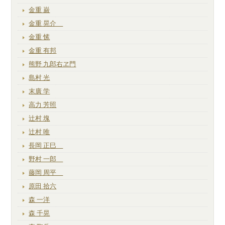
金重 巌
金重 晃介
金重 愫
金重 有邦
熊野 九郎右ヱ門
島村 光
末廣 学
高力 芳照
辻村 塊
辻村 唯
長岡 正巳
野村 一郎
藤岡 周平
原田 拾六
森 一洋
森 千晃