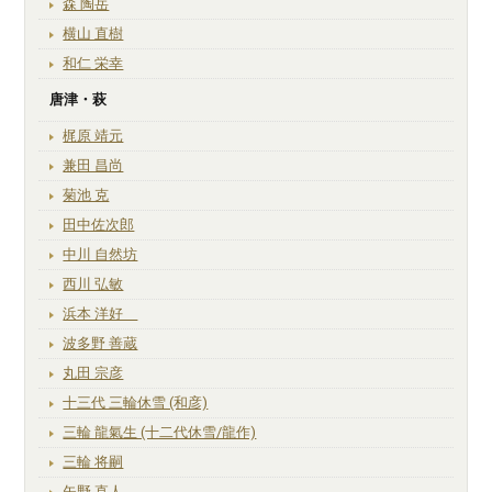
森 陶岳
横山 直樹
和仁 栄幸
唐津・萩
梶原 靖元
兼田 昌尚
菊池 克
田中佐次郎
中川 自然坊
西川 弘敏
浜本 洋好
波多野 善蔵
丸田 宗彦
十三代 三輪休雪 (和彦)
三輪 龍氣生 (十二代休雪/龍作)
三輪 将嗣
矢野 直人