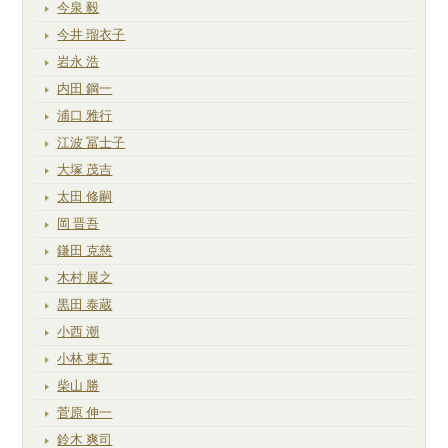
今泉 毅
今井 瑠衣子
岩永 浩
内田 鋼一
浦口 雅行
江波 冨士子
大塚 茂吉
太田 修嗣
岡 晋吾
鎌田 克慈
木村 展之
黒田 泰蔵
小西 潮
小林 東五
柴山 勝
菅原 伸一
鈴木 爽司