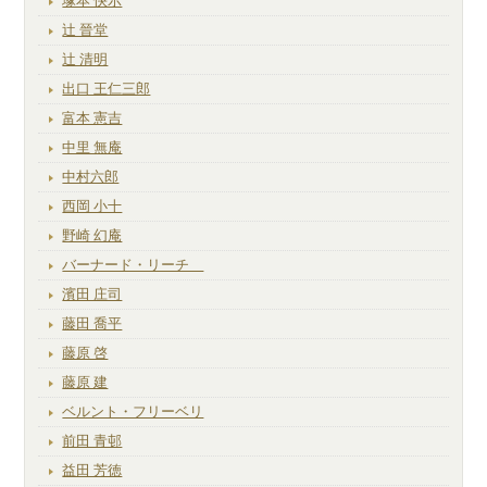
塚本 快示
辻 晉堂
辻 清明
出口 王仁三郎
富本 憲吉
中里 無庵
中村六郎
西岡 小十
野崎 幻庵
バーナード・リーチ
濱田 庄司
藤田 喬平
藤原 啓
藤原 建
ベルント・フリーベリ
前田 青邨
益田 芳徳