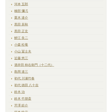
河本 五郎
楠部 彌弌
栗木 達介
黒田 辰秋
黒田 正玄
鯉江 良二
小森 松菴
小山 冨士夫
近藤 悠三
酒井田 柿右衛門（十二代）
島岡 達三
初代 川瀬竹春
初代 徳田 八十吉
鈴木 治
鈴木 竹朋斎
芹澤 銈介