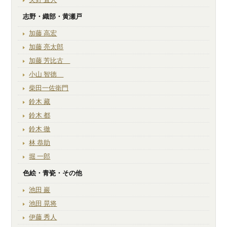
志野・織部・黄瀬戸
加藤 高宏
加藤 亮太郎
加藤 芳比古
小山 智徳
柴田一佐衛門
鈴木 藏
鈴木 都
鈴木 徹
林 恭助
堀 一郎
色絵・青瓷・その他
池田 巖
池田 晃将
伊藤 秀人