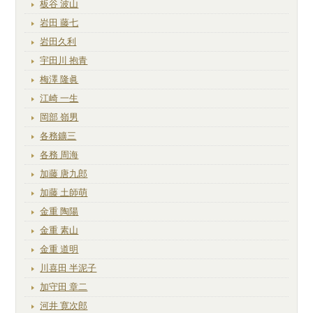
板谷 波山
岩田 藤七
岩田久利
宇田川 抱青
梅澤 隆眞
江崎 一生
岡部 嶺男
各務鑛三
各務 周海
加藤 唐九郎
加藤 土師萌
金重 陶陽
金重 素山
金重 道明
川喜田 半泥子
加守田 章二
河井 寛次郎