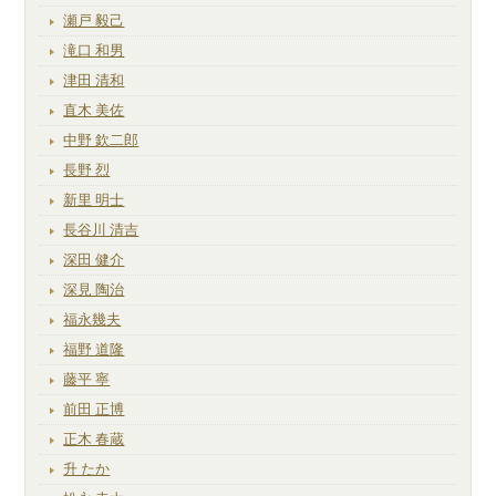
瀬戸 毅己
滝口 和男
津田 清和
直木 美佐
中野 欽二郎
長野 烈
新里 明士
長谷川 清吉
深田 健介
深見 陶治
福永幾夫
福野 道隆
藤平 寧
前田 正博
正木 春蔵
升 たか