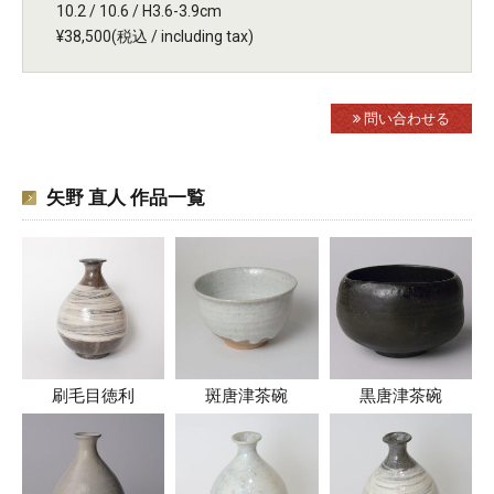
10.2 / 10.6 / H3.6-3.9cm
¥38,500(税込 / including tax)
問い合わせる
矢野 直人 作品一覧
刷毛目徳利
斑唐津茶碗
黒唐津茶碗