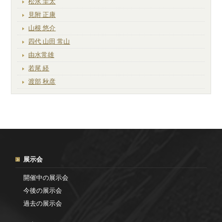
松永 圭太
見附 正康
山根 悠介
四代 山田 常山
由水常雄
若尾 経
渡部 秋彦
展示会
開催中の展示会
今後の展示会
過去の展示会