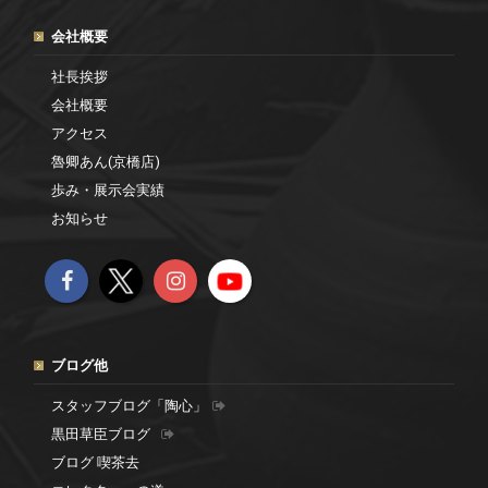
会社概要
社長挨拶
会社概要
アクセス
魯卿あん(京橋店)
歩み・展示会実績
お知らせ
ブログ他
スタッフブログ「陶心」
黒田草臣ブログ
ブログ 喫茶去