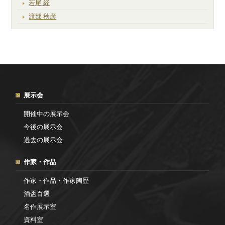
若尾 経
渡部 秋彦
展示会
開催中の展示会
今後の展示会
過去の展示会
作家・作品
作家・作品・作家陶歴
酒盃百選
名作展示室
資料室