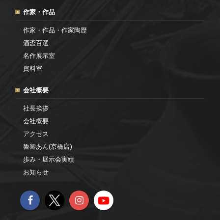
作家・作品
作家・作品・作家陶歴
酒盃百選
名作展示室
資料室
会社概要
社長挨拶
会社概要
アクセス
魯卿あん(京橋店)
歩み・展示会実績
お知らせ