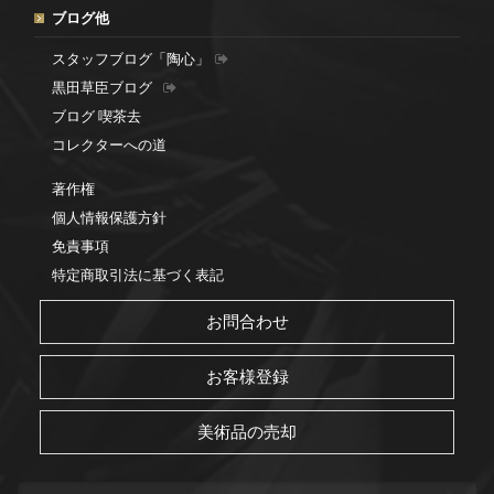
ブログ他
スタッフブログ「陶心」
黒田草臣ブログ
ブログ 喫茶去
コレクターへの道
著作権
個人情報保護方針
免責事項
特定商取引法に基づく表記
お問合わせ
お客様登録
美術品の売却