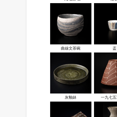
曲線文茶碗
盃
灰釉鉢
一九七五