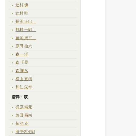
辻村 塊
辻村 唯
長岡 正巳
野村 一郎
藤岡 周平
原田 拾六
森 一洋
森 千晃
森 陶岳
横山 直樹
和仁 栄幸
唐津・萩
梶原 靖元
兼田 昌尚
菊池 克
田中佐次郎