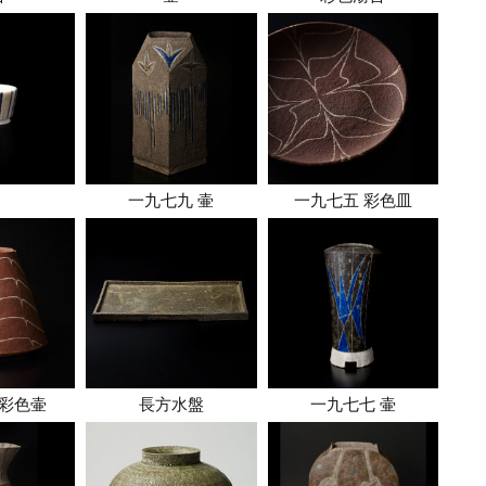
一九七九 壷
一九七五 彩色皿
彩色壷
長方水盤
一九七七 壷