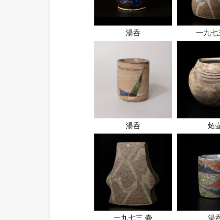
湯呑
一九七
湯呑
炻
一九七三 壷
湯