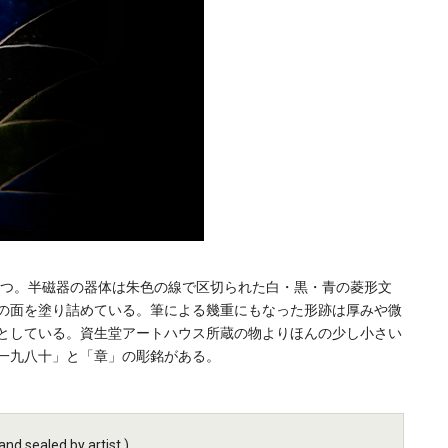
の一つ。半磁器の器体は朱色の線で区切られた白・黒・青の菱形文
の面を塗り詰めている。筆による幾重にもなった形跡は厚みや微
としている。資生堂アートハウス所蔵の物よりほんの少し小さい
一九八十」と「章」の彫銘がある。
nd sealed by artist.)