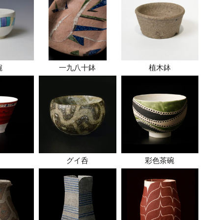
碗
一九八十鉢
植木鉢
グイ呑
彩色茶碗