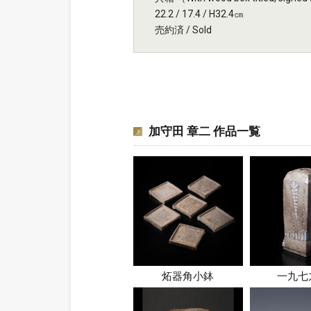
22.2 / 17.4 / H32.4㎝
売約済 / Sold
加守田 章二 作品一覧
炻器角小鉢
一九七