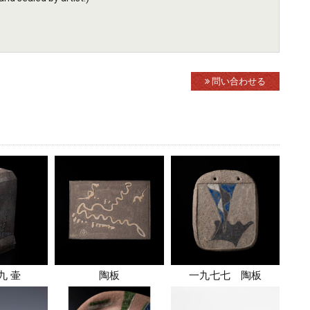
問い合わせる
九 壷
陶板
一九七七 陶板