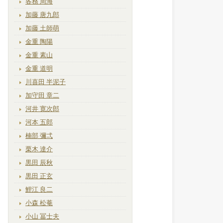
各務 周海
加藤 唐九郎
加藤 土師萌
金重 陶陽
金重 素山
金重 道明
川喜田 半泥子
加守田 章二
河井 寛次郎
河本 五郎
楠部 彌弌
栗木 達介
黒田 辰秋
黒田 正玄
鯉江 良二
小森 松菴
小山 冨士夫