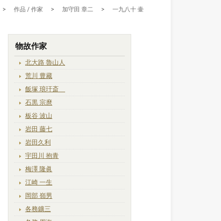
>
作品 / 作家
>
加守田 章二
>
一九八十 壷
物故作家
北大路 魯山人
荒川 豊藏
飯塚 琅玕斎
石黒 宗麿
板谷 波山
岩田 藤七
岩田久利
宇田川 抱青
梅澤 隆眞
江崎 一生
岡部 嶺男
各務鑛三