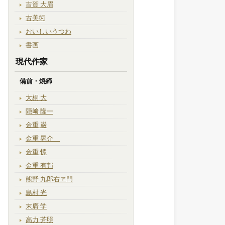
吉賀 大眉
古美術
おいしいうつわ
書画
現代作家
備前・焼締
大桐 大
隠﨑 隆一
金重 巌
金重 晃介
金重 愫
金重 有邦
熊野 九郎右ヱ門
島村 光
末廣 学
高力 芳照