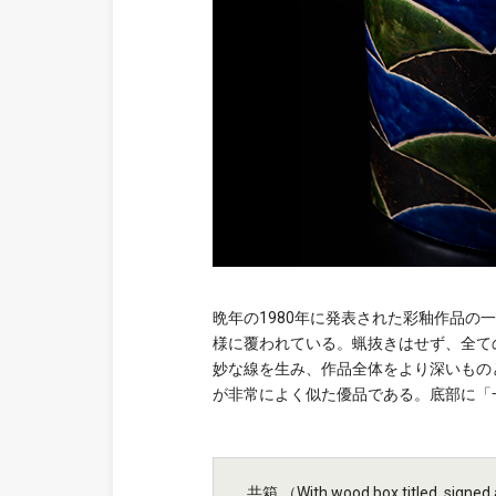
晩年の1980年に発表された彩釉作品
様に覆われている。蝋抜きはせず、全て
妙な線を生み、作品全体をより深いもの
が非常によく似た優品である。底部に「
共箱 （With wood box titled, signed a