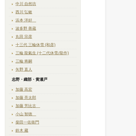
中川 自然坊
西川 弘敏
浜本 洋好
波多野 善蔵
丸田 宗彦
十三代 三輪休雪 (和彦)
三輪 龍氣生 (十二代休雪/龍作)
三輪 将嗣
矢野 直人
志野・織部・黄瀬戸
加藤 高宏
加藤 亮太郎
加藤 芳比古
小山 智徳
柴田一佐衛門
鈴木 藏