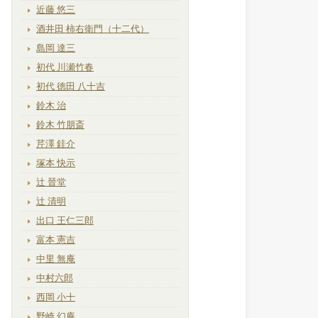
近藤 悠三
酒井田 柿右衛門（十二代）
島岡 達三
初代 川瀬竹春
初代 徳田 八十吉
鈴木 治
鈴木 竹朋斎
芹澤 銈介
塚本 快示
辻 晉堂
辻 清明
出口 王仁三郎
富本 憲吉
中里 無庵
中村六郎
西岡 小十
野崎 幻庵