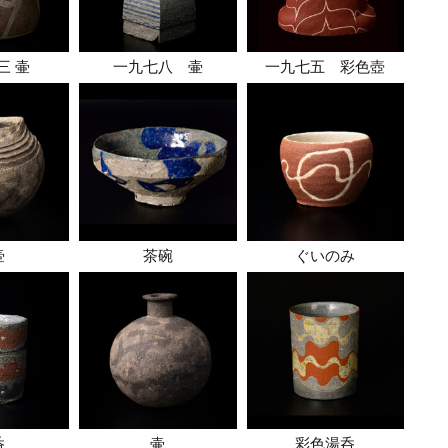
三 壷
一九七八 壷
一九七五 彩色壺
壷
茶碗
ぐいのみ
呑
壷
彩色湯呑