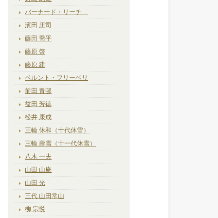
バーナード・リーチ
濱田 庄司
藤田 喬平
藤原 啓
藤原 建
ベルント・フリーベリ
前田 青邨
益田 芳徳
松井 康成
三輪 休和（十代休雪）
三輪 壽雪（十一代休雪）
八木 一夫
山田 山庵
山田 光
三代 山田常山
柳 宗悦