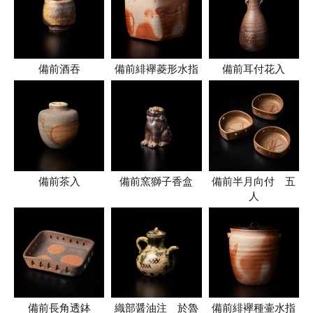
備前酒吞
備前緋襷菱形水指
備前耳付花入
備前茶入
備前窯獅子香盒
備前半月向付 五
人
備前長角透鉢
織部醤油注 於魯
備前緋襷種壷水指