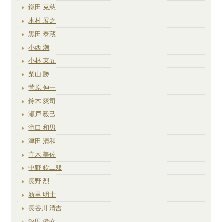
鎌田 克慈
木村 展之
黒田 泰蔵
小西 潮
小林 東五
柴山 勝
菅原 伸一
鈴木 爽司
瀬戸 毅己
滝口 和男
津田 清和
直木 美佐
中野 欽二郎
長野 烈
新里 明士
長谷川 清吉
深田 健介