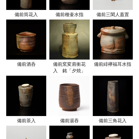
備前筒花入
備前種壷水指
備前三閑人蓋置
備前酒呑
備前窯変肩衝花
備前緋襷福耳水指
入 銘「夕焼」
備前茶入
備前湯吞
備前三角花入