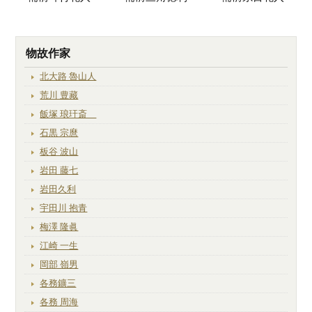
物故作家
北大路 魯山人
荒川 豊藏
飯塚 琅玕斎
石黒 宗麿
板谷 波山
岩田 藤七
岩田久利
宇田川 抱青
梅澤 隆眞
江崎 一生
岡部 嶺男
各務鑛三
各務 周海