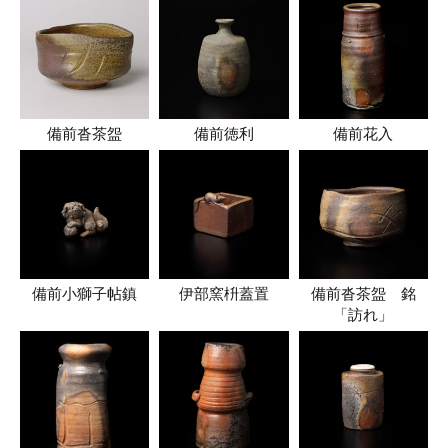
備前沓茶盌
備前徳利
備前花入
備前小獅子帖鎮
伊部窯枡蓋置
備前沓茶盌 銘
「訪れ」