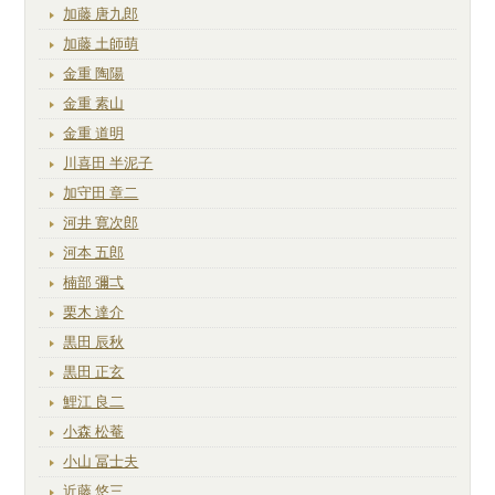
加藤 唐九郎
加藤 土師萌
金重 陶陽
金重 素山
金重 道明
川喜田 半泥子
加守田 章二
河井 寛次郎
河本 五郎
楠部 彌弌
栗木 達介
黒田 辰秋
黒田 正玄
鯉江 良二
小森 松菴
小山 冨士夫
近藤 悠三