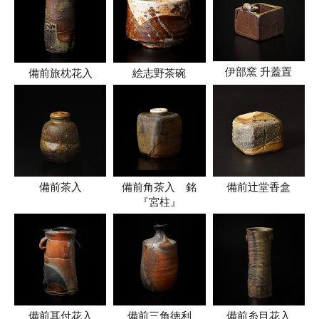
伊部窯 升蓋置
備前旅枕花入
絵志野茶碗
備前茶入
備前角茶入 銘
備前辻堂香盒
『宮柱』
備前耳付花入
備前三角徳利
備前糸目花入