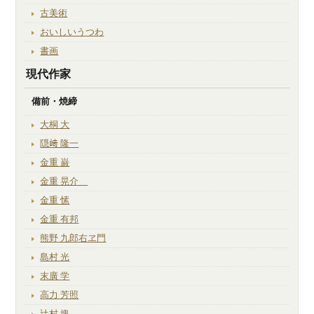
古美術
おいしいうつわ
書画
現代作家
備前・焼締
大桐 大
隠﨑 隆一
金重 巌
金重 晃介
金重 愫
金重 有邦
熊野 九郎右ヱ門
島村 光
末廣 学
高力 芳照
辻村 塊