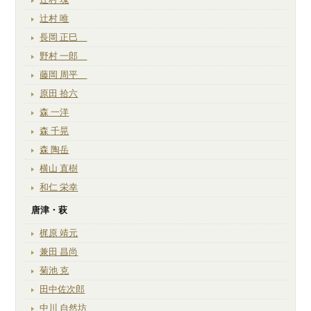
辻村 唯
長岡 正巳
野村 一郎
藤岡 周平
原田 拾六
森 一洋
森 千晃
森 陶岳
横山 直樹
和仁 栄幸
唐津・萩
梶原 靖元
兼田 昌尚
菊池 克
田中佐次郎
中川 自然坊