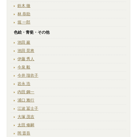
鈴木 徹
林 恭助
堀 一郎
色絵・青瓷・その他
池田 巖
池田 晃将
伊藤 秀人
今泉 毅
今井 瑠衣子
岩永 浩
内田 鋼一
浦口 雅行
江波 冨士子
大塚 茂吉
太田 修嗣
岡 晋吾