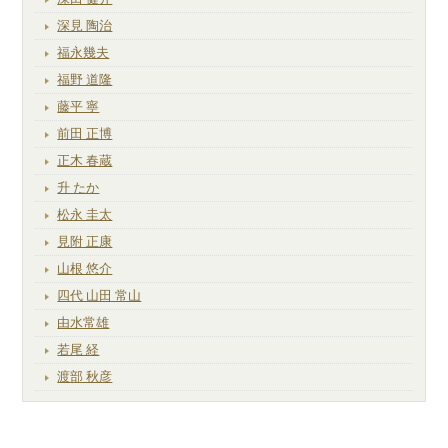
深見 陶治
福永幾夫
福野 道隆
藤平 寧
前田 正博
正木 春蔵
升 たか
松永 圭太
見附 正康
山根 悠介
四代 山田 常山
由水常雄
若尾 経
渡部 秋彦