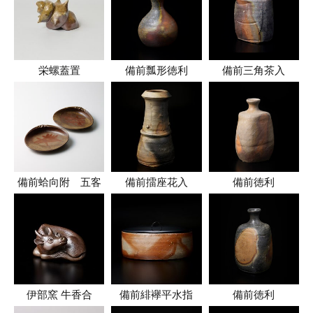
栄螺蓋置
備前瓢形徳利
備前三角茶入
備前蛤向附 五客
備前擂座花入
備前徳利
伊部窯 牛香合
備前緋襷平水指
備前徳利