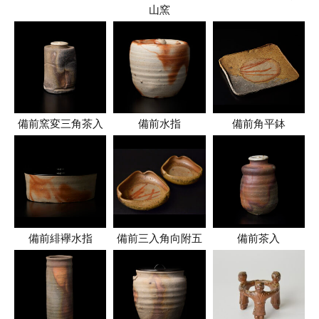
山窯
備前窯変三角茶入
備前水指
備前角平鉢
備前緋襷水指
備前三入角向附五
備前茶入