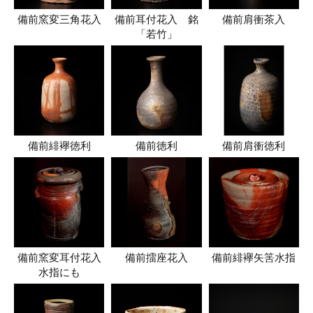
備前窯変三角花入
備前耳付花入 銘
備前肩衝茶入
「若竹」
備前緋襷徳利
備前徳利
備前肩衝徳利
備前窯変耳付花入
備前擂座花入
備前緋襷矢筈水指
水指にも