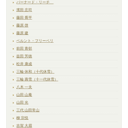
バーナード・リーチ
濱田 庄司
藤田 喬平
藤原 啓
藤原 建
ベルント・フリーベリ
前田 青邨
益田 芳徳
松井 康成
三輪 休和（十代休雪）
三輪 壽雪（十一代休雪）
八木 一夫
山田 山庵
山田 光
三代 山田常山
柳 宗悦
吉賀 大眉