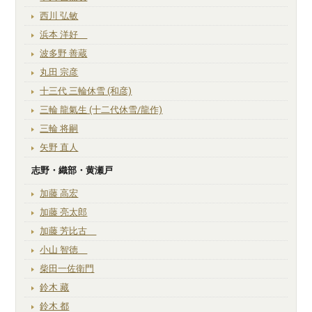
西川 弘敏
浜本 洋好
波多野 善蔵
丸田 宗彦
十三代 三輪休雪 (和彦)
三輪 龍氣生 (十二代休雪/龍作)
三輪 将嗣
矢野 直人
志野・織部・黄瀬戸
加藤 高宏
加藤 亮太郎
加藤 芳比古
小山 智徳
柴田一佐衛門
鈴木 藏
鈴木 都