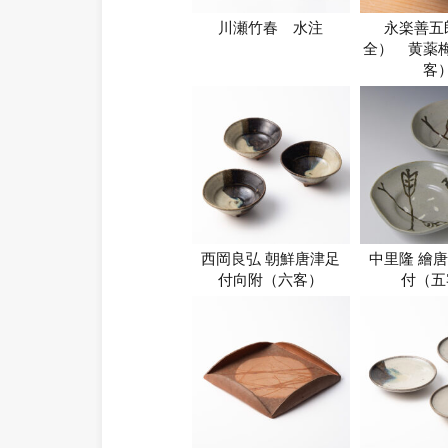
川瀬竹春 水注
永楽善五
全） 黄薬
客
西岡良弘 朝鮮唐津足
中里隆 繪
付向附（六客）
付（五