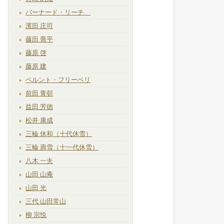
バーナード・リーチ
濱田 庄司
藤田 喬平
藤原 啓
藤原 建
ベルント・フリーベリ
前田 青邨
益田 芳徳
松井 康成
三輪 休和（十代休雪）
三輪 壽雪（十一代休雪）
八木 一夫
山田 山庵
山田 光
三代 山田常山
柳 宗悦