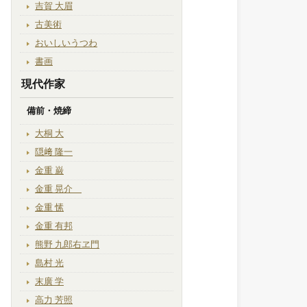
吉賀 大眉
古美術
おいしいうつわ
書画
現代作家
備前・焼締
大桐 大
隠﨑 隆一
金重 巌
金重 晃介
金重 愫
金重 有邦
熊野 九郎右ヱ門
島村 光
末廣 学
高力 芳照