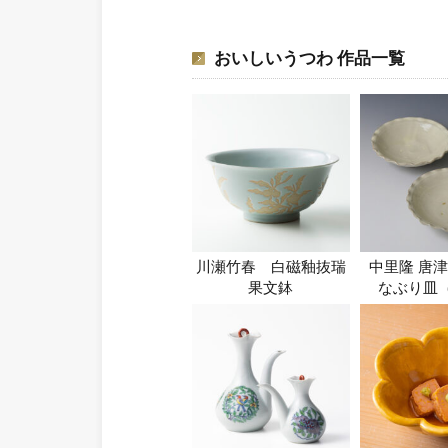
おいしいうつわ 作品一覧
川瀬竹春 白磁釉抜瑞
中里隆 唐
果文鉢
なぶり皿