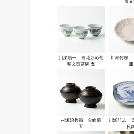
藻文
川瀬順一 青花豆彩葡
川瀬竹志 
萄文煎茶碗 五
皿
村瀬治兵衛 金線椀
川瀬竹志 
五
反