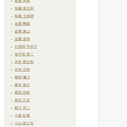
各務 周海
加藤 唐九郎
加藤 土師萌
金重 陶陽
金重 素山
金重 道明
川喜田 半泥子
加守田 章二
河井 寛次郎
河本 五郎
楠部 彌弌
栗木 達介
黒田 辰秋
黒田 正玄
鯉江 良二
小森 松菴
小山 冨士夫