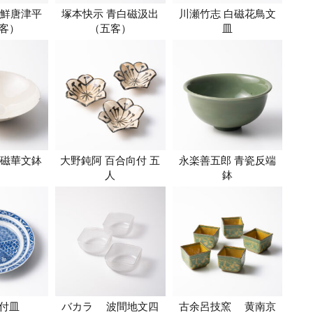
朝鮮唐津平
塚本快示 青白磁汲出
川瀬竹志 白磁花鳥文
客）
（五客）
皿
白磁華文鉢
大野鈍阿 百合向付 五
永楽善五郎 青瓷反端
人
鉢
付皿
バカラ 波間地文四
古余呂技窯 黄南京