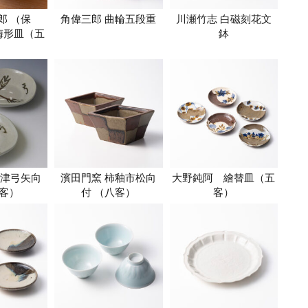
郎 （保
角偉三郎 曲輪五段重
川瀬竹志 白磁刻花文
梅形皿（五
鉢
）
唐津弓矢向
濱田門窯 柿釉市松向
大野鈍阿 繪替皿（五
客）
付 （八客）
客）