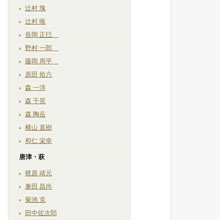
辻村 塊
辻村 唯
長岡 正巳
野村 一郎
藤岡 周平
原田 拾六
森 一洋
森 千晃
森 陶岳
横山 直樹
和仁 栄幸
唐津・萩
梶原 靖元
兼田 昌尚
菊池 克
田中佐次郎