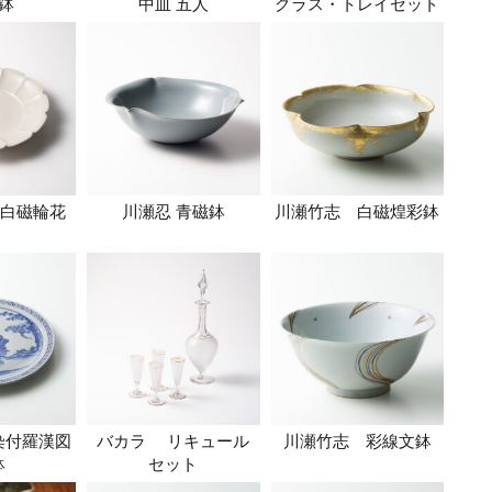
鉢
中皿 五人
グラス・トレイセット
白磁輪花
川瀬忍 青磁鉢
川瀬竹志 白磁煌彩鉢
染付羅漢図
バカラ リキュール
川瀬竹志 彩線文鉢
鉢
セット