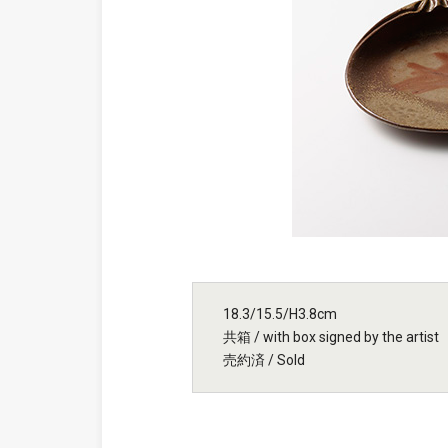
18.3/15.5/H3.8cm
共箱 / with box signed by the artist
売約済 / Sold