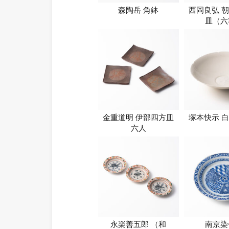
森陶岳 角鉢
西岡良弘 
皿（六
金重道明 伊部四方皿
塚本快示 
六人
永楽善五郎 （和
南京染