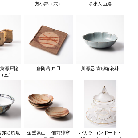
方小鉢（六）
珍味入 五客
黄瀬戸輪
森陶岳 角皿
川瀬忍 青磁輪花鉢
（五）
古赤絵風魚
金重素山 備前緋襷
バカラ コンポート・