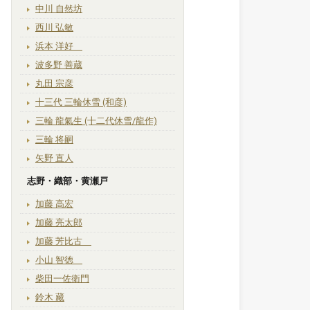
中川 自然坊
西川 弘敏
浜本 洋好
波多野 善蔵
丸田 宗彦
十三代 三輪休雪 (和彦)
三輪 龍氣生 (十二代休雪/龍作)
三輪 将嗣
矢野 直人
志野・織部・黄瀬戸
加藤 高宏
加藤 亮太郎
加藤 芳比古
小山 智徳
柴田一佐衛門
鈴木 藏