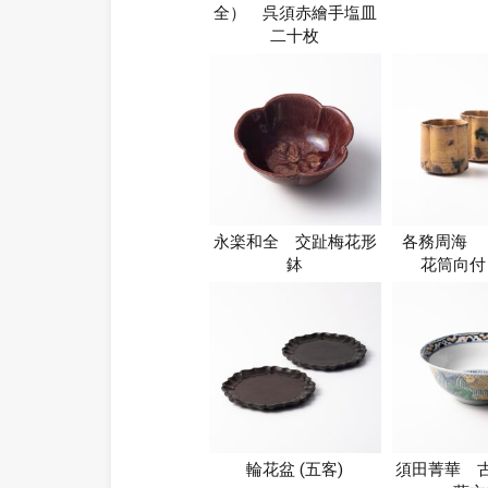
全） 呉須赤繪手塩皿
二十枚
永楽和全 交趾梅花形
各務周海 
鉢
花筒向付
輪花盆 (五客)
須田菁華 