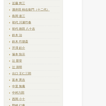
近藤 悠三
酒井田 柿右衛門（十二代）
島岡 達三
初代 川瀬竹春
初代 徳田 八十吉
鈴木 治
鈴木 竹朋斎
芹澤 銈介
塚本 快示
辻 晉堂
辻 清明
出口 王仁三郎
富本 憲吉
中里 無庵
中村六郎
西岡 小十
野崎 幻庵