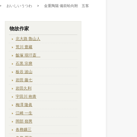
>
おいしいうつわ
>
金重陶陽 備前蛤向附 五客
物故作家
北大路 魯山人
荒川 豊藏
飯塚 琅玕斎
石黒 宗麿
板谷 波山
岩田 藤七
岩田久利
宇田川 抱青
梅澤 隆眞
江崎 一生
岡部 嶺男
各務鑛三