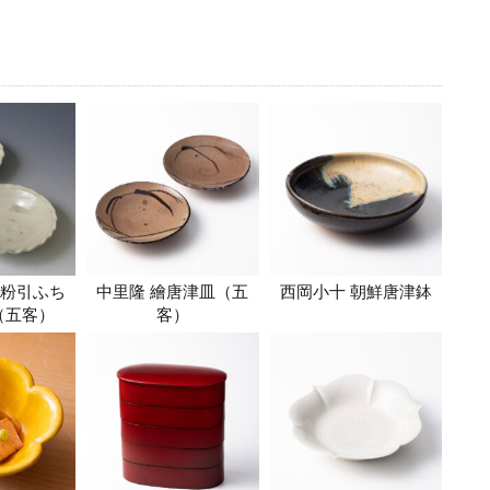
津粉引ふち
中里隆 繪唐津皿（五
西岡小十 朝鮮唐津鉢
（五客）
客）