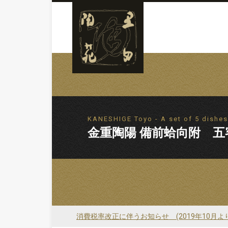
KANESHIGE Toyo - A set of 5 dishes
金重陶陽 備前蛤向附 五
消費税率改正に伴うお知らせ (2019年10月よ