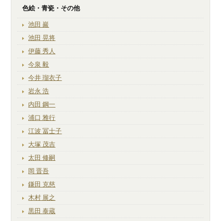
色絵・青瓷・その他
池田 巖
池田 晃将
伊藤 秀人
今泉 毅
今井 瑠衣子
岩永 浩
内田 鋼一
浦口 雅行
江波 冨士子
大塚 茂吉
太田 修嗣
岡 晋吾
鎌田 克慈
木村 展之
黒田 泰蔵