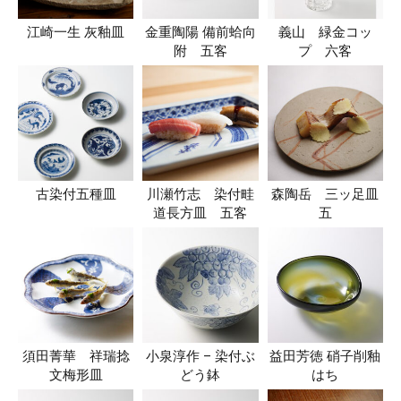
江崎一生 灰釉皿
金重陶陽 備前蛤向
義山 緑金コッ
附 五客
プ 六客
古染付五種皿
川瀬竹志 染付畦
森陶岳 三ッ足皿
道長方皿 五客
五
須田菁華 祥瑞捻
小泉淳作 – 染付ぶ
益田芳徳 硝子削釉
文梅形皿
どう鉢
はち