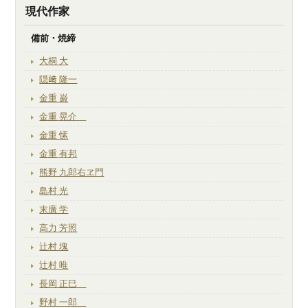
現代作家
備前・焼締
大桐 大
隠﨑 隆一
金重 巌
金重 晃介
金重 愫
金重 有邦
熊野 九郎右ヱ門
島村 光
末廣 学
高力 芳照
辻村 塊
辻村 唯
長岡 正巳
野村 一郎