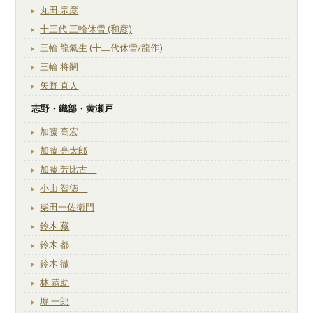
丸田 宗彦
十三代 三輪休雪 (和彦)
三輪 龍氣生 (十二代休雪/龍作)
三輪 将嗣
矢野 直人
志野・織部・黄瀬戸
加藤 高宏
加藤 亮太郎
加藤 芳比古
小山 智徳
柴田一佐衛門
鈴木 藏
鈴木 都
鈴木 徹
林 恭助
堀 一郎