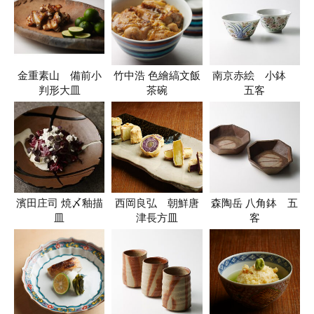
金重素山 備前小
竹中浩 色繪縞文飯
南京赤絵 小鉢
判形大皿
茶碗
五客
濱田庄司 焼〆釉描
西岡良弘 朝鮮唐
森陶岳 八角鉢 五
皿
津長方皿
客