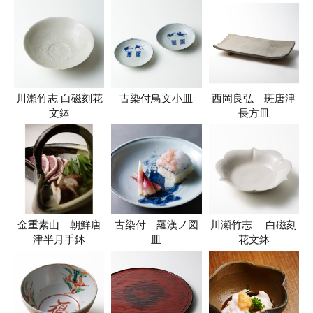
川瀬竹志 白磁刻花
古染付鳥文小皿
西岡良弘 斑唐津
文鉢
長方皿
金重素山 朝鮮唐
古染付 羅漢ノ図
川瀬竹志 白磁刻
津半月手鉢
皿
花文鉢