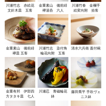
川瀬竹志 赤絵花
金重素山 備前緋
川瀬竹春 金襴手
文針木皿 五客
襷湯呑 六人
絵変向附 拾客
金重素山 備前緋
川瀬竹志 染付角
清水六兵衛 蓋付碗
襷皿 五客
輪花向附 五客
金重有邦 伊部四
川瀬忍 青磁輪花
藤田喬平 手吹ヴェ
方タタキ皿 七人
鉢
ニス鉢