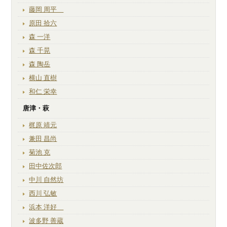
藤岡 周平
原田 拾六
森 一洋
森 千晃
森 陶岳
横山 直樹
和仁 栄幸
唐津・萩
梶原 靖元
兼田 昌尚
菊池 克
田中佐次郎
中川 自然坊
西川 弘敏
浜本 洋好
波多野 善蔵