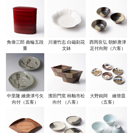
角偉三郎 曲輪五段
川瀬竹志 白磁刻花
西岡良弘 朝鮮唐津
重
文鉢
足付向附（六客）
中里隆 繪唐津弓矢
濱田門窯 柿釉市松
大野鈍阿 繪替皿
向付（五客）
向付 （八客）
（五客）