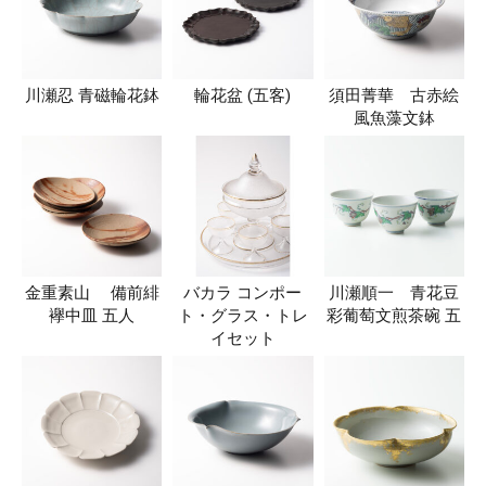
川瀬忍 青磁輪花鉢
輪花盆 (五客)
須田菁華 古赤絵
風魚藻文鉢
金重素山 備前緋
バカラ コンポー
川瀬順一 青花豆
襷中皿 五人
ト・グラス・トレ
彩葡萄文煎茶碗 五
イセット