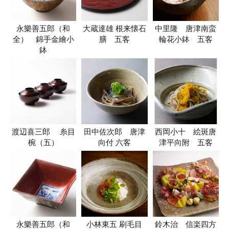
永樂善五郎（和
大蔵達雄 根来懐石
中里隆 唐津南蛮
全） 錦手金繪小
膳 五客
輪花小鉢 五客
鉢
渡辺喜三郎 糸目
田中佐次郎 唐津
西岡小十 絵斑唐
椀（五）
向付 六客
津平向附 五客
永樂善五郎（和
小林東五 刷毛目
鈴木治 信楽四方