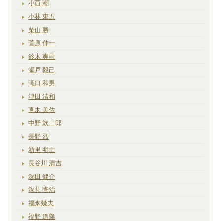
小西 潮
小林 東五
柴山 勝
菅原 伸一
鈴木 爽司
瀬戸 毅己
滝口 和男
津田 清和
直木 美佐
中野 欽二郎
長野 烈
新里 明士
長谷川 清吉
深田 健介
深見 陶治
福永幾夫
福野 道隆