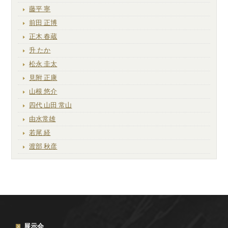
藤平 寧
前田 正博
正木 春蔵
升 たか
松永 圭太
見附 正康
山根 悠介
四代 山田 常山
由水常雄
若尾 経
渡部 秋彦
展示会