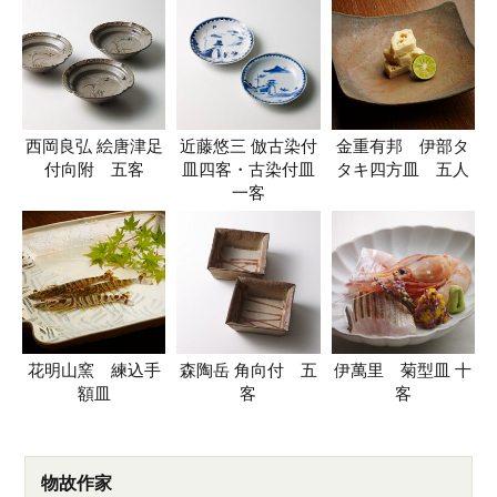
西岡良弘 絵唐津足
近藤悠三 倣古染付
金重有邦 伊部タ
付向附 五客
皿四客・古染付皿
タキ四方皿 五人
一客
花明山窯 練込手
森陶岳 角向付 五
伊萬里 菊型皿 十
額皿
客
客
物故作家