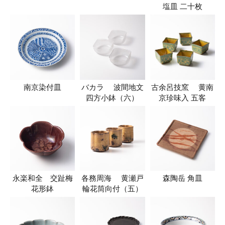
塩皿 二十枚
南京染付皿
バカラ 波間地文
古余呂技窯 黄南
四方小鉢（六）
京珍味入 五客
永楽和全 交趾梅
各務周海 黄瀬戸
森陶岳 角皿
花形鉢
輪花筒向付（五）