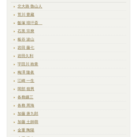
北大路 魯山人
荒川 豊藏
飯塚 琅玕斎
石黒 宗麿
板谷 波山
岩田 藤七
岩田久利
宇田川 抱青
梅澤 隆眞
江崎 一生
岡部 嶺男
各務鑛三
各務 周海
加藤 唐九郎
加藤 土師萌
金重 陶陽