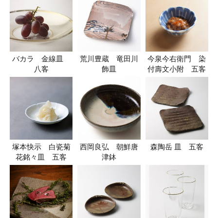
バカラ 金線皿
荒川豊蔵 竜田川
今泉今右衛門 染
八客
飾皿
付壽文小附 五客
塚本快示 白瓷菊
西岡良弘 朝鮮唐
森陶岳 皿 五客
花銘々皿 五客
津鉢