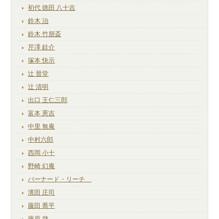
初代 徳田 八十吉
鈴木 治
鈴木 竹朋斎
芹澤 銈介
塚本 快示
辻 晉堂
辻 清明
出口 王仁三郎
富本 憲吉
中里 無庵
中村六郎
西岡 小十
野崎 幻庵
バーナード・リーチ
濱田 庄司
藤田 喬平
藤原 啓