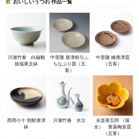
おいしいうつわ 作品一覧
川瀬竹春 白磁釉
中里隆 唐津粉引ふ
中里隆 繪唐津皿
抜瑞果文鉢
ちなぶり皿（五
（五客）
客）
西岡小十 朝鮮唐津
川瀬竹春 水注
永楽善五郎 （保
鉢
全） 黄薬梅形皿
（五客）