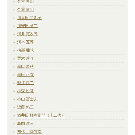
金重 素山
金重 道明
川喜田 半泥子
加守田 章二
河井 寛次郎
河本 五郎
楠部 彌弌
栗木 達介
黒田 辰秋
黒田 正玄
鯉江 良二
小森 松菴
小山 冨士夫
近藤 悠三
酒井田 柿右衛門（十二代）
島岡 達三
初代 川瀬竹春