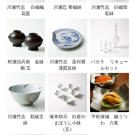
川瀬竹志 白磁輪
川瀬忍 青磁鉢
川瀬竹志 白磁煌
花皿
彩鉢
村瀬治兵衛 金線
川瀬竹志 染付羅
バカラ リキュー
椀 五
漢図反鉢
ルセット
川瀬竹志 彩線文
塚本快示 白瓷や
平松保城 錫うつ
鉢
まぼうし小鉢
わ 六客
（五）