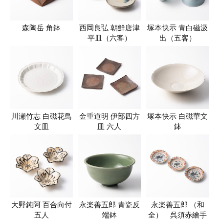
森陶岳 角鉢
西岡良弘 朝鮮唐津
塚本快示 青白磁汲
平皿（六客）
出（五客）
川瀬竹志 白磁花鳥
金重道明 伊部四方
塚本快示 白磁華文
文皿
皿 六人
鉢
大野鈍阿 百合向付
永楽善五郎 青瓷反
永楽善五郎 （和
五人
端鉢
全） 呉須赤繪手