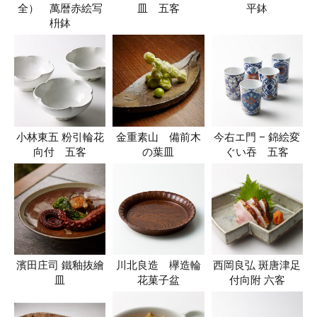
全） 萬暦赤絵写
皿 五客
平鉢
枡鉢
小林東五 粉引輪花
金重素山 備前木
今右エ門 – 錦絵変
向付 五客
の葉皿
ぐい吞 五客
濱田庄司 鐵釉抜繪
川北良造 欅造輪
西岡良弘 斑唐津足
皿
花菓子盆
付向附 六客