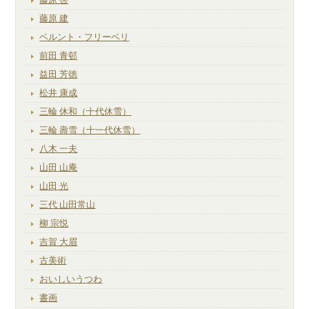
藤原 建
ベルント・フリーベリ
前田 青邨
益田 芳徳
松井 康成
三輪 休和（十代休雪）
三輪 壽雪（十一代休雪）
八木 一夫
山田 山庵
山田 光
三代 山田常山
柳 宗悦
吉賀 大眉
古美術
おいしいうつわ
書画