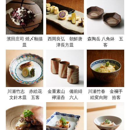
濱田庄司 焼〆釉描
西岡良弘 朝鮮唐
森陶岳 八角鉢 五
皿
津長方皿
客
川瀬竹志 赤絵花
金重素山 備前緋
川瀬竹春 金襴手
文針木皿 五客
襷湯呑 六人
絵変向附 拾客