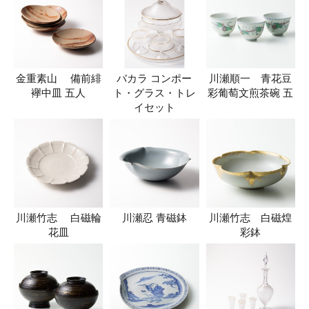
金重素山 備前緋
バカラ コンポー
川瀬順一 青花豆
襷中皿 五人
ト・グラス・トレ
彩葡萄文煎茶碗 五
イセット
川瀬竹志 白磁輪
川瀬忍 青磁鉢
川瀬竹志 白磁煌
花皿
彩鉢