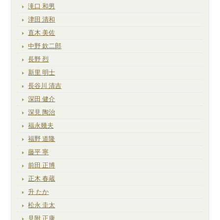
滝口 和男
津田 清和
直木 美佐
中野 欽二郎
長野 烈
新里 明士
長谷川 清吉
深田 健介
深見 陶治
福永幾夫
福野 道隆
藤平 寧
前田 正博
正木 春蔵
升 たか
松永 圭太
見附 正康