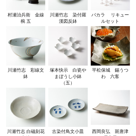
村瀬治兵衛 金線
川瀬竹志 染付羅
バカラ リキュー
椀 五
漢図反鉢
ルセット
川瀬竹志 彩線文
塚本快示 白瓷や
平松保城 錫うつ
鉢
まぼうし小鉢
わ 六客
（五）
川瀬竹志 白磁刻花
古染付鳥文小皿
西岡良弘 斑唐津