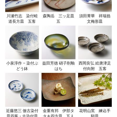
川瀬竹志 染付畦
森陶岳 三ッ足皿
須田菁華 祥瑞捻
道長方皿 五客
五
文梅形皿
小泉淳作 – 染付ぶ
益田芳徳 硝子削釉
西岡良弘 絵唐津足
どう鉢
はち
付向附 五客
近藤悠三 倣古染付
金重有邦 伊部タ
花明山窯 練込手
皿四客・古染付皿
タキ四方皿 五人
額皿