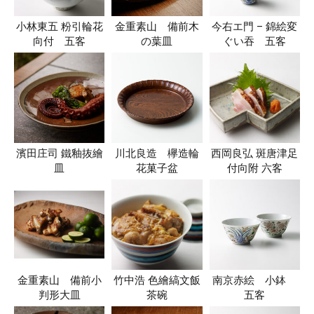
小林東五 粉引輪花
金重素山 備前木
今右エ門 – 錦絵変
向付 五客
の葉皿
ぐい吞 五客
濱田庄司 鐵釉抜繪
川北良造 欅造輪
西岡良弘 斑唐津足
皿
花菓子盆
付向附 六客
金重素山 備前小
竹中浩 色繪縞文飯
南京赤絵 小鉢
判形大皿
茶碗
五客