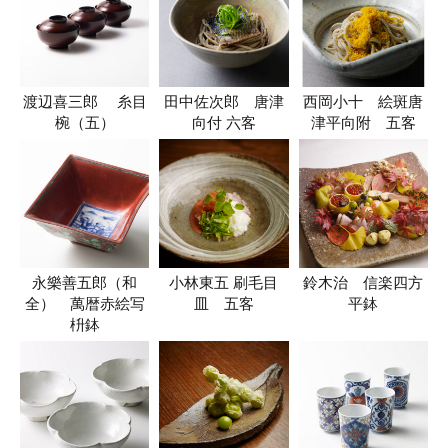
渡辺喜三郎 糸目
田中佐次郎 唐津
西岡小十 絵斑唐
椀（五）
向付 六客
津平向附 五客
永樂善五郎（和
小林東五 刷毛目
鈴木治 信楽四方
全） 萬暦赤絵写
皿 五客
平鉢
枡鉢