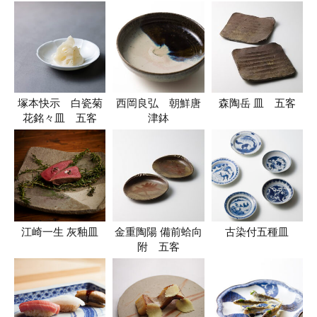
塚本快示 白瓷菊
西岡良弘 朝鮮唐
森陶岳 皿 五客
花銘々皿 五客
津鉢
江崎一生 灰釉皿
金重陶陽 備前蛤向
古染付五種皿
附 五客