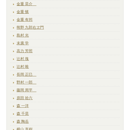
金重 晃介
金重 愫
金重 有邦
熊野 九郎右ヱ門
島村 光
末廣 学
高力 芳照
辻村 塊
辻村 唯
長岡 正巳
野村 一郎
藤岡 周平
原田 拾六
森 一洋
森 千晃
森 陶岳
横山 直樹