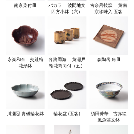
南京染付皿
バカラ 波間地文
古余呂技窯 黄南
四方小鉢（六）
京珍味入 五客
永楽和全 交趾梅
各務周海 黄瀬戸
森陶岳 角皿
花形鉢
輪花筒向付（五）
川瀬忍 青磁輪花鉢
輪花盆 (五客)
須田菁華 古赤絵
風魚藻文鉢