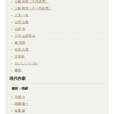
三輪 休和（十代休雪）
三輪 壽雪（十一代休雪）
八木 一夫
山田 山庵
山田 光
三代 山田常山
柳 宗悦
吉賀 大眉
古美術
おいしいうつわ
書画
現代作家
備前・焼締
大桐 大
隠﨑 隆一
金重 巌