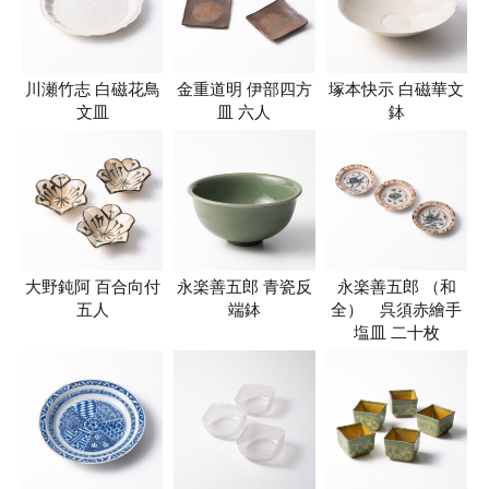
川瀬竹志 白磁花鳥
金重道明 伊部四方
塚本快示 白磁華文
文皿
皿 六人
鉢
大野鈍阿 百合向付
永楽善五郎 青瓷反
永楽善五郎 （和
五人
端鉢
全） 呉須赤繪手
塩皿 二十枚