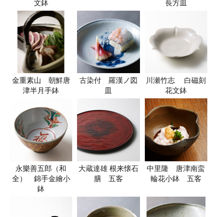
文鉢
長方皿
金重素山 朝鮮唐
古染付 羅漢ノ図
川瀬竹志 白磁刻
津半月手鉢
皿
花文鉢
永樂善五郎（和
大蔵達雄 根来懐石
中里隆 唐津南蛮
全） 錦手金繪小
膳 五客
輪花小鉢 五客
鉢