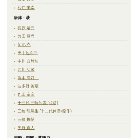
和仁 栄幸
唐津・萩
梶原 靖元
兼田 昌尚
菊池 克
田中佐次郎
中川 自然坊
西川 弘敏
浜本 洋好
波多野 善蔵
丸田 宗彦
十三代 三輪休雪 (和彦)
三輪 龍氣生 (十二代休雪/龍作)
三輪 将嗣
矢野 直人
志野・織部・黄瀬戸