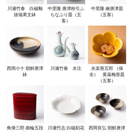
川瀬竹春 白磁釉
中里隆 唐津粉引ふ
中里隆 繪唐津皿
抜瑞果文鉢
ちなぶり皿（五
（五客）
客）
西岡小十 朝鮮唐津
川瀬竹春 水注
永楽善五郎 （保
鉢
全） 黄薬梅形皿
（五客）
角偉三郎 曲輪五段
川瀬竹志 白磁刻花
西岡良弘 朝鮮唐津