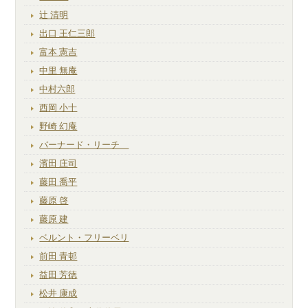
辻 清明
出口 王仁三郎
富本 憲吉
中里 無庵
中村六郎
西岡 小十
野崎 幻庵
バーナード・リーチ
濱田 庄司
藤田 喬平
藤原 啓
藤原 建
ベルント・フリーベリ
前田 青邨
益田 芳徳
松井 康成