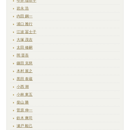
今井 瑠衣子
岩永 浩
内田 鋼一
浦口 雅行
江波 冨士子
大塚 茂吉
太田 修嗣
岡 晋吾
鎌田 克慈
木村 展之
黒田 泰蔵
小西 潮
小林 東五
柴山 勝
菅原 伸一
鈴木 爽司
瀬戸 毅己