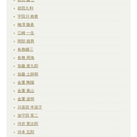
岩田久利
宇田川 抱青
梅澤 隆眞
江崎 一生
岡部 嶺男
各務鑛三
各務 周海
加藤 唐九郎
加藤 土師萌
金重 陶陽
金重 素山
金重 道明
川喜田 半泥子
加守田 章二
河井 寛次郎
河本 五郎