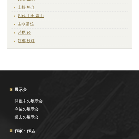
山根 悠介
四代 山田 常山
由水常雄
若尾 経
渡部 秋彦
展示会
開催中の展示会
今後の展示会
過去の展示会
作家・作品