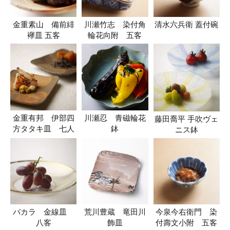
金重素山 備前緋
川瀬竹志 染付角
清水六兵衛 蓋付碗
襷皿 五客
輪花向附 五客
金重有邦 伊部四
川瀬忍 青磁輪花
藤田喬平 手吹ヴェ
方タタキ皿 七人
鉢
ニス鉢
バカラ 金線皿
荒川豊蔵 竜田川
今泉今右衛門 染
八客
飾皿
付壽文小附 五客