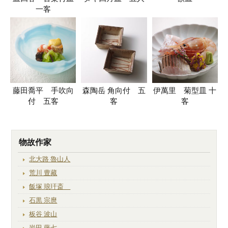
一客
藤田喬平 手吹向
森陶岳 角向付 五
伊萬里 菊型皿 十
付 五客
客
客
物故作家
北大路 魯山人
荒川 豊藏
飯塚 琅玕斎
石黒 宗麿
板谷 波山
岩田 藤七