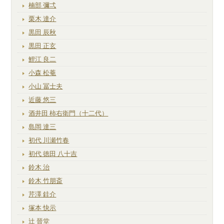
楠部 彌弌
栗木 達介
黒田 辰秋
黒田 正玄
鯉江 良二
小森 松菴
小山 冨士夫
近藤 悠三
酒井田 柿右衛門（十二代）
島岡 達三
初代 川瀬竹春
初代 徳田 八十吉
鈴木 治
鈴木 竹朋斎
芹澤 銈介
塚本 快示
辻 晉堂