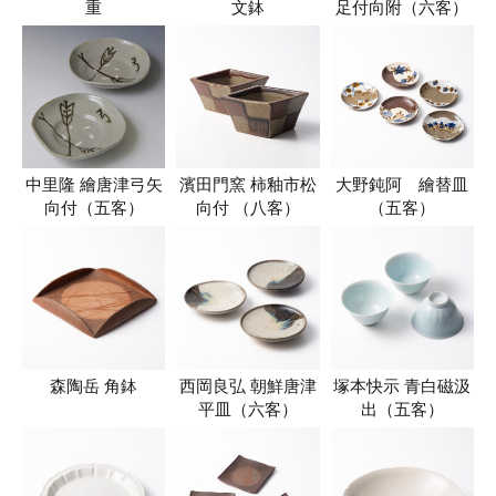
重
文鉢
足付向附（六客）
中里隆 繪唐津弓矢
濱田門窯 柿釉市松
大野鈍阿 繪替皿
向付（五客）
向付 （八客）
（五客）
森陶岳 角鉢
西岡良弘 朝鮮唐津
塚本快示 青白磁汲
平皿（六客）
出（五客）