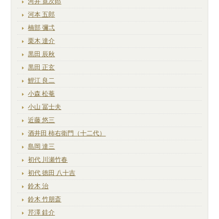
河井 寛次郎
河本 五郎
楠部 彌弌
栗木 達介
黒田 辰秋
黒田 正玄
鯉江 良二
小森 松菴
小山 冨士夫
近藤 悠三
酒井田 柿右衛門（十二代）
島岡 達三
初代 川瀬竹春
初代 徳田 八十吉
鈴木 治
鈴木 竹朋斎
芹澤 銈介