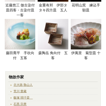
近藤悠三 倣古染付
金重有邦 伊部タ
花明山窯 練込手
皿四客・古染付皿
タキ四方皿 五人
額皿
一客
藤田喬平 手吹向
森陶岳 角向付 五
伊萬里 菊型皿 十
付 五客
客
客
物故作家
北大路 魯山人
荒川 豊藏
飯塚 琅玕斎
石黒 宗麿