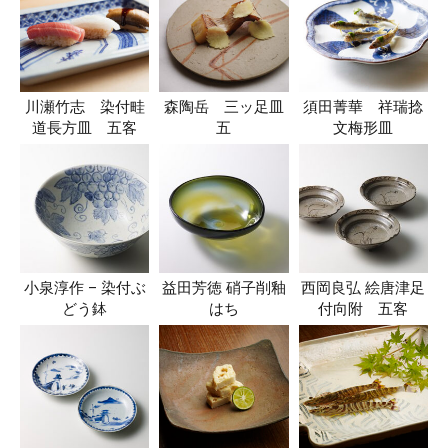
川瀬竹志 染付畦
森陶岳 三ッ足皿
須田菁華 祥瑞捻
道長方皿 五客
五
文梅形皿
小泉淳作 – 染付ぶ
益田芳徳 硝子削釉
西岡良弘 絵唐津足
どう鉢
はち
付向附 五客