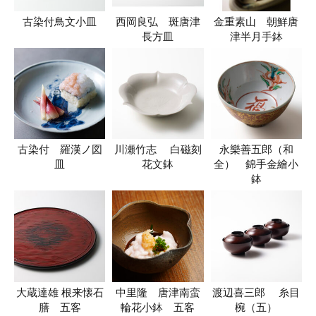
古染付鳥文小皿
西岡良弘 斑唐津
金重素山 朝鮮唐
長方皿
津半月手鉢
古染付 羅漢ノ図
川瀬竹志 白磁刻
永樂善五郎（和
皿
花文鉢
全） 錦手金繪小
鉢
大蔵達雄 根来懐石
中里隆 唐津南蛮
渡辺喜三郎 糸目
膳 五客
輪花小鉢 五客
椀（五）