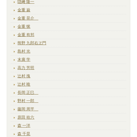
隠﨑 隆一
金重 巌
金重 晃介
金重 愫
金重 有邦
熊野 九郎右ヱ門
島村 光
末廣 学
高力 芳照
辻村 塊
辻村 唯
長岡 正巳
野村 一郎
藤岡 周平
原田 拾六
森 一洋
森 千晃