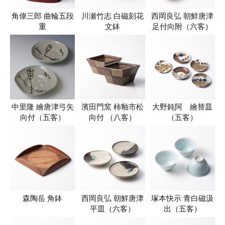
角偉三郎 曲輪五段
川瀬竹志 白磁刻花
西岡良弘 朝鮮唐津
重
文鉢
足付向附（六客）
中里隆 繪唐津弓矢
濱田門窯 柿釉市松
大野鈍阿 繪替皿
向付（五客）
向付 （八客）
（五客）
森陶岳 角鉢
西岡良弘 朝鮮唐津
塚本快示 青白磁汲
平皿（六客）
出（五客）