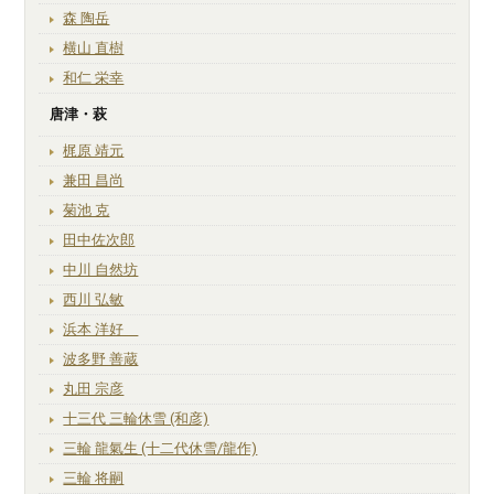
森 陶岳
横山 直樹
和仁 栄幸
唐津・萩
梶原 靖元
兼田 昌尚
菊池 克
田中佐次郎
中川 自然坊
西川 弘敏
浜本 洋好
波多野 善蔵
丸田 宗彦
十三代 三輪休雪 (和彦)
三輪 龍氣生 (十二代休雪/龍作)
三輪 将嗣