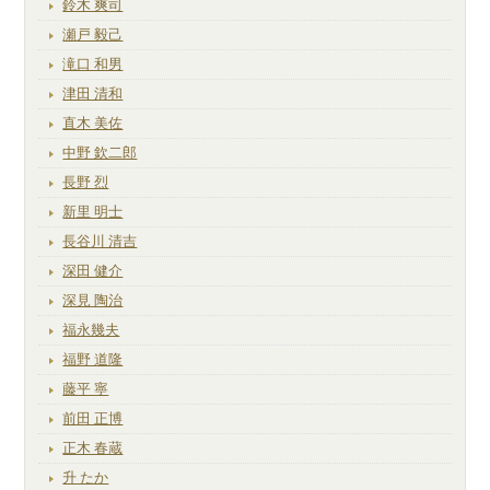
鈴木 爽司
瀬戸 毅己
滝口 和男
津田 清和
直木 美佐
中野 欽二郎
長野 烈
新里 明士
長谷川 清吉
深田 健介
深見 陶治
福永幾夫
福野 道隆
藤平 寧
前田 正博
正木 春蔵
升 たか