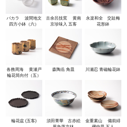
バカラ 波間地文
古余呂技窯 黄南
永楽和全 交趾梅
四方小鉢（六）
京珍味入 五客
花形鉢
各務周海 黄瀬戸
森陶岳 角皿
川瀬忍 青磁輪花鉢
輪花筒向付（五）
輪花盆 (五客)
須田菁華 古赤絵
金重素山 備前緋
風魚藻文鉢
襷中皿 五人