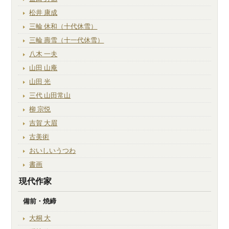
松井 康成
三輪 休和（十代休雪）
三輪 壽雪（十一代休雪）
八木 一夫
山田 山庵
山田 光
三代 山田常山
柳 宗悦
吉賀 大眉
古美術
おいしいうつわ
書画
現代作家
備前・焼締
大桐 大