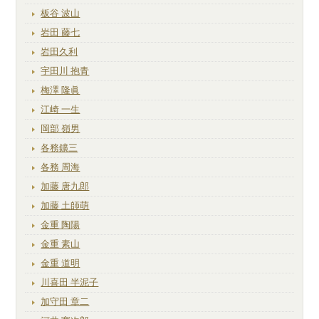
板谷 波山
岩田 藤七
岩田久利
宇田川 抱青
梅澤 隆眞
江崎 一生
岡部 嶺男
各務鑛三
各務 周海
加藤 唐九郎
加藤 土師萌
金重 陶陽
金重 素山
金重 道明
川喜田 半泥子
加守田 章二