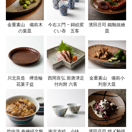
金重素山 備前木
今右エ門 – 錦絵変
濱田庄司 鐵釉抜繪
の葉皿
ぐい吞 五客
皿
川北良造 欅造輪
西岡良弘 斑唐津足
金重素山 備前小
花菓子盆
付向附 六客
判形大皿
竹中浩 色繪縞文飯
南京赤絵 小鉢
濱田庄司 焼〆釉描