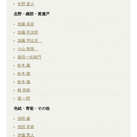
矢野 直人
志野・織部・黄瀬戸
加藤 高宏
加藤 亮太郎
加藤 芳比古
小山 智徳
柴田一佐衛門
鈴木 藏
鈴木 都
鈴木 徹
林 恭助
堀 一郎
色絵・青瓷・その他
池田 巖
池田 晃将
伊藤 秀人