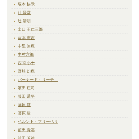
塚本 快示
辻 晉堂
辻 清明
出口 王仁三郎
富本 憲吉
中里 無庵
中村六郎
西岡 小十
野崎 幻庵
バーナード・リーチ
濱田 庄司
藤田 喬平
藤原 啓
藤原 建
ベルント・フリーベリ
前田 青邨
益田 芳徳