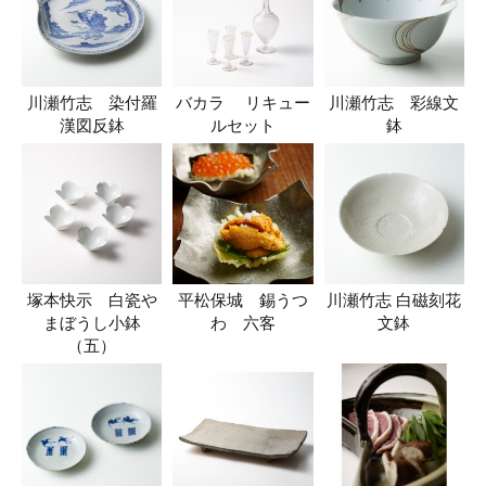
川瀬竹志 染付羅
バカラ リキュー
川瀬竹志 彩線文
漢図反鉢
ルセット
鉢
塚本快示 白瓷や
平松保城 錫うつ
川瀬竹志 白磁刻花
まぼうし小鉢
わ 六客
文鉢
（五）