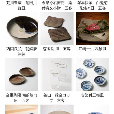
荒川豊蔵 竜田川
今泉今右衛門 染
塚本快示 白瓷菊
飾皿
付壽文小附 五客
花銘々皿 五客
西岡良弘 朝鮮唐
森陶岳 皿 五客
江崎一生 灰釉皿
津鉢
金重陶陽 備前蛤向
義山 緑金コッ
古染付五種皿
附 五客
プ 六客