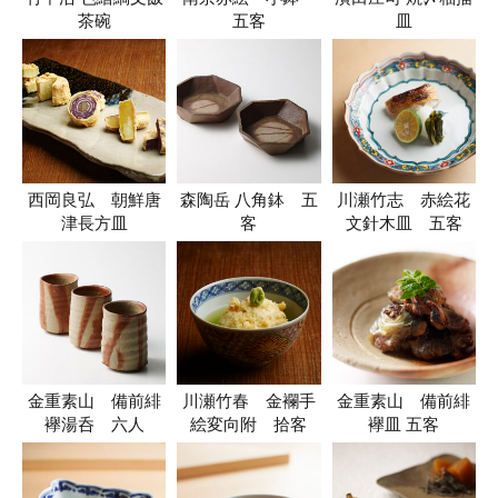
茶碗
五客
皿
西岡良弘 朝鮮唐
森陶岳 八角鉢 五
川瀬竹志 赤絵花
津長方皿
客
文針木皿 五客
金重素山 備前緋
川瀬竹春 金襴手
金重素山 備前緋
襷湯呑 六人
絵変向附 拾客
襷皿 五客