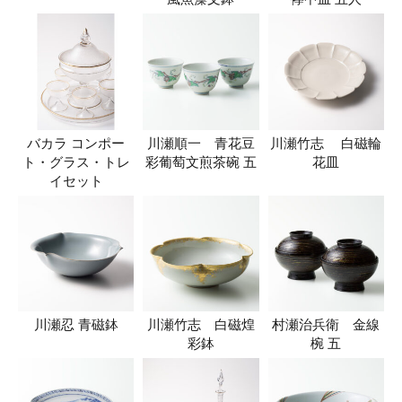
バカラ コンポー
川瀬順一 青花豆
川瀬竹志 白磁輪
ト・グラス・トレ
彩葡萄文煎茶碗 五
花皿
イセット
川瀬忍 青磁鉢
川瀬竹志 白磁煌
村瀬治兵衛 金線
彩鉢
椀 五