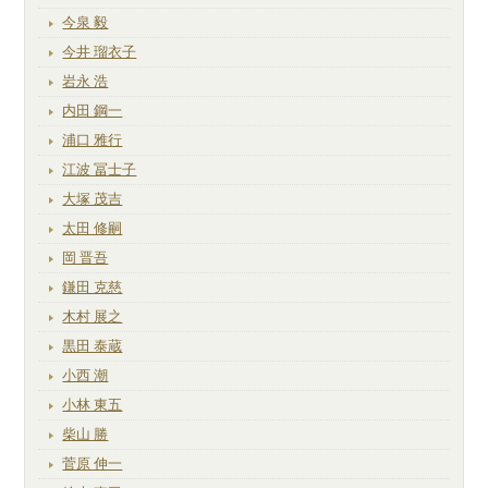
今泉 毅
今井 瑠衣子
岩永 浩
内田 鋼一
浦口 雅行
江波 冨士子
大塚 茂吉
太田 修嗣
岡 晋吾
鎌田 克慈
木村 展之
黒田 泰蔵
小西 潮
小林 東五
柴山 勝
菅原 伸一