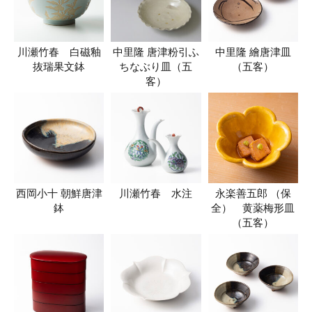
川瀬竹春 白磁釉
中里隆 唐津粉引ふ
中里隆 繪唐津皿
抜瑞果文鉢
ちなぶり皿（五
（五客）
客）
西岡小十 朝鮮唐津
川瀬竹春 水注
永楽善五郎 （保
鉢
全） 黄薬梅形皿
（五客）