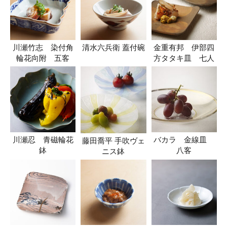
川瀬竹志 染付角
清水六兵衛 蓋付碗
金重有邦 伊部四
輪花向附 五客
方タタキ皿 七人
川瀬忍 青磁輪花
バカラ 金線皿
藤田喬平 手吹ヴェ
鉢
八客
ニス鉢