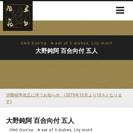
ONO Don'na A set of 5 dishes, Lily motif
大野鈍阿 百合向付 五人
消費税率改正に伴うお知らせ (2019年10月より10％となりま
す)
大野鈍阿 百合向付 五人
ONO Don'na A set of 5 dishes, Lily motif