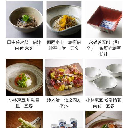
田中佐次郎 唐津
西岡小十 絵斑唐
永樂善五郎（和
向付 六客
津平向附 五客
全） 萬暦赤絵写
枡鉢
小林東五 刷毛目
鈴木治 信楽四方
小林東五 粉引輪花
皿 五客
平鉢
向付 五客