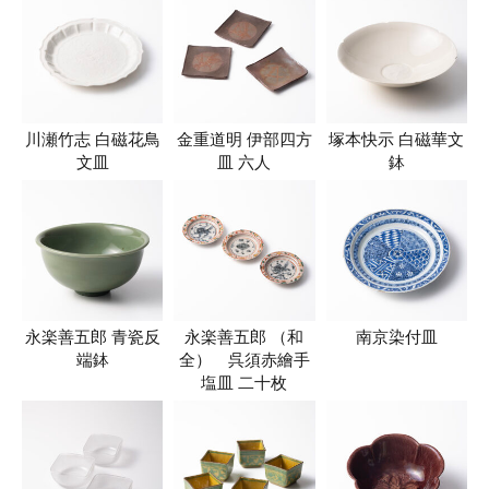
川瀬竹志 白磁花鳥
金重道明 伊部四方
塚本快示 白磁華文
文皿
皿 六人
鉢
永楽善五郎 青瓷反
永楽善五郎 （和
南京染付皿
端鉢
全） 呉須赤繪手
塩皿 二十枚