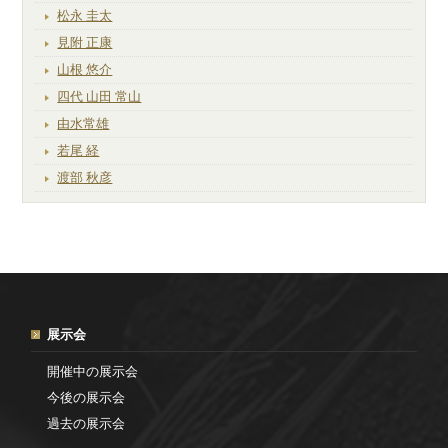
松永 圭太
見附 正康
山根 悠介
四代 山田 常山
由水常雄
若尾 経
渡部 秋彦
展示会
開催中の展示会
今後の展示会
過去の展示会