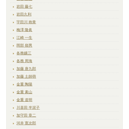
岩田 藤七
岩田久利
宇田川 抱青
梅澤 隆眞
江崎 一生
岡部 嶺男
各務鑛三
各務 周海
加藤 唐九郎
加藤 土師萌
金重 陶陽
金重 素山
金重 道明
川喜田 半泥子
加守田 章二
河井 寛次郎