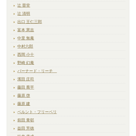
辻 晉堂
辻 清明
出口 王仁三郎
富本 憲吉
中里 無庵
中村六郎
西岡 小十
野崎 幻庵
バーナード・リーチ
濱田 庄司
藤田 喬平
藤原 啓
藤原 建
ベルント・フリーベリ
前田 青邨
益田 芳徳