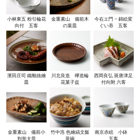
小林東五 粉引輪花
金重素山 備前木
今右エ門 – 錦絵変
向付 五客
の葉皿
ぐい吞 五客
濱田庄司 鐵釉抜繪
川北良造 欅造輪
西岡良弘 斑唐津足
皿
花菓子盆
付向附 六客
金重素山 備前小
竹中浩 色繪縞文飯
南京赤絵 小鉢
判形大皿
茶碗
五客