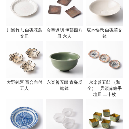
川瀬竹志 白磁花鳥
金重道明 伊部四方
塚本快示 白磁華文
文皿
皿 六人
鉢
大野鈍阿 百合向付
永楽善五郎 青瓷反
永楽善五郎 （和
五人
端鉢
全） 呉須赤繪手
塩皿 二十枚