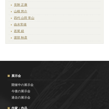
見附 正康
山根 悠介
四代 山田 常山
由水常雄
若尾 経
渡部 秋彦
展示会
開催中の展示会
今後の展示会
過去の展示会
作家・作品