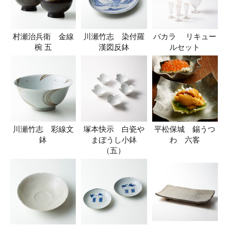
村瀬治兵衛 金線
川瀬竹志 染付羅
バカラ リキュー
椀 五
漢図反鉢
ルセット
川瀬竹志 彩線文
塚本快示 白瓷や
平松保城 錫うつ
鉢
まぼうし小鉢
わ 六客
（五）