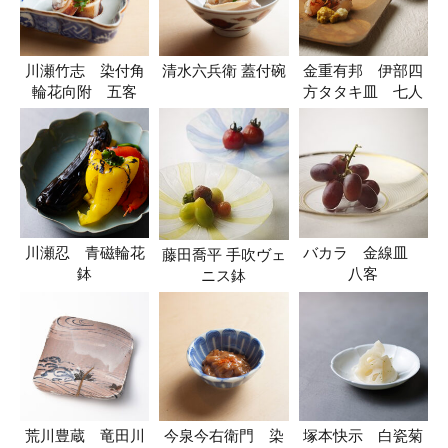
川瀬竹志 染付角
清水六兵衛 蓋付碗
金重有邦 伊部四
輪花向附 五客
方タタキ皿 七人
川瀬忍 青磁輪花
バカラ 金線皿
藤田喬平 手吹ヴェ
鉢
八客
ニス鉢
荒川豊蔵 竜田川
今泉今右衛門 染
塚本快示 白瓷菊