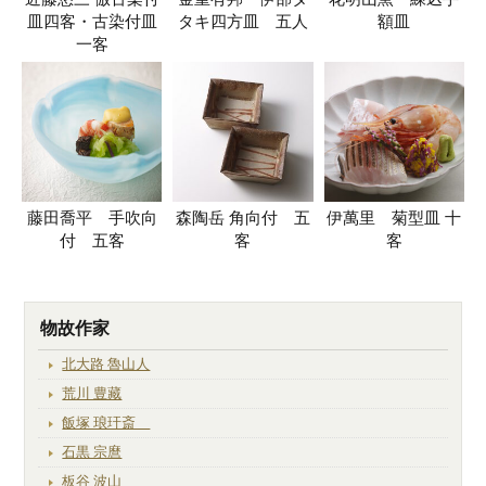
皿四客・古染付皿
タキ四方皿 五人
額皿
一客
藤田喬平 手吹向
森陶岳 角向付 五
伊萬里 菊型皿 十
付 五客
客
客
物故作家
北大路 魯山人
荒川 豊藏
飯塚 琅玕斎
石黒 宗麿
板谷 波山