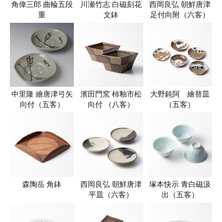
角偉三郎 曲輪五段
川瀬竹志 白磁刻花
西岡良弘 朝鮮唐津
重
文鉢
足付向附（六客）
中里隆 繪唐津弓矢
濱田門窯 柿釉市松
大野鈍阿 繪替皿
向付（五客）
向付 （八客）
（五客）
森陶岳 角鉢
西岡良弘 朝鮮唐津
塚本快示 青白磁汲
平皿（六客）
出（五客）