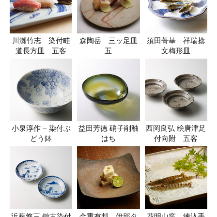
川瀬竹志 染付畦
森陶岳 三ッ足皿
須田菁華 祥瑞捻
道長方皿 五客
五
文梅形皿
小泉淳作 – 染付ぶ
益田芳徳 硝子削釉
西岡良弘 絵唐津足
どう鉢
はち
付向附 五客
近藤悠三 倣古染付
金重有邦 伊部タ
花明山窯 練込手