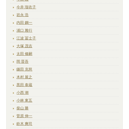
今井 瑠衣子
岩永 浩
内田 鋼一
浦口 雅行
江波 冨士子
大塚 茂吉
太田 修嗣
岡 晋吾
鎌田 克慈
木村 展之
黒田 泰蔵
小西 潮
小林 東五
柴山 勝
菅原 伸一
鈴木 爽司