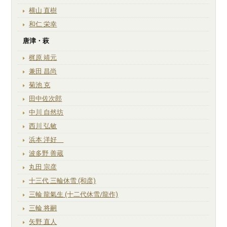
横山 直樹
和仁 栄幸
唐津・萩
梶原 靖元
兼田 昌尚
菊池 克
田中佐次郎
中川 自然坊
西川 弘敏
浜本 洋好
波多野 善蔵
丸田 宗彦
十三代 三輪休雪 (和彦)
三輪 龍氣生 (十二代休雪/龍作)
三輪 将嗣
矢野 直人