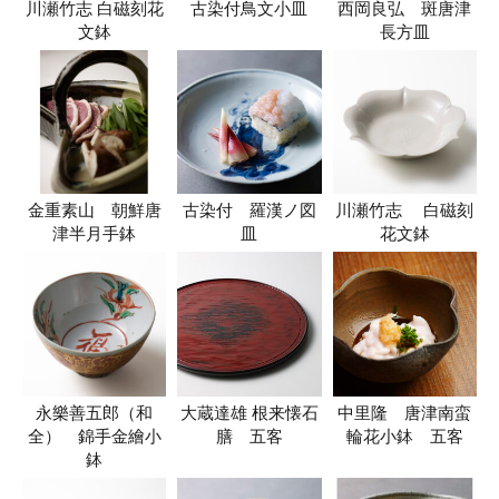
川瀬竹志 白磁刻花
古染付鳥文小皿
西岡良弘 斑唐津
文鉢
長方皿
金重素山 朝鮮唐
古染付 羅漢ノ図
川瀬竹志 白磁刻
津半月手鉢
皿
花文鉢
永樂善五郎（和
大蔵達雄 根来懐石
中里隆 唐津南蛮
全） 錦手金繪小
膳 五客
輪花小鉢 五客
鉢