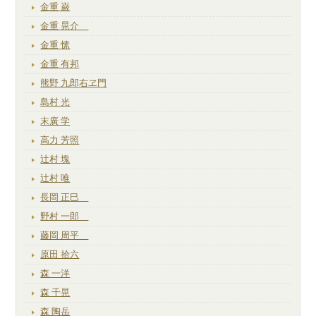
金重 巌
金重 晃介
金重 愫
金重 有邦
熊野 九郎右ヱ門
島村 光
末廣 学
高力 芳照
辻村 塊
辻村 唯
長岡 正巳
野村 一郎
藤岡 周平
原田 拾六
森 一洋
森 千晃
森 陶岳