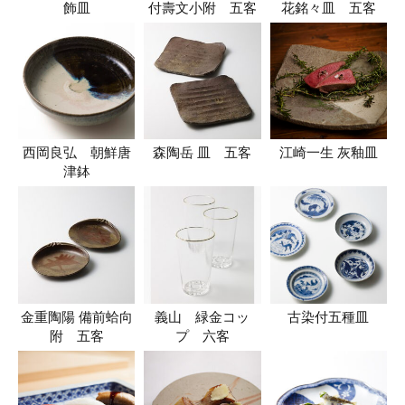
飾皿
付壽文小附 五客
花銘々皿 五客
西岡良弘 朝鮮唐
森陶岳 皿 五客
江崎一生 灰釉皿
津鉢
金重陶陽 備前蛤向
義山 緑金コッ
古染付五種皿
附 五客
プ 六客