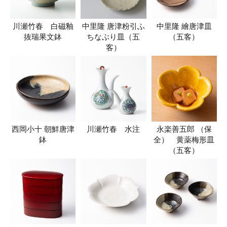
川瀬竹春 白磁釉
中里隆 唐津粉引ふ
中里隆 繪唐津皿
抜瑞果文鉢
ちなぶり皿（五
（五客）
客）
西岡小十 朝鮮唐津
川瀬竹春 水注
永楽善五郎 （保
鉢
全） 黄薬梅形皿
（五客）