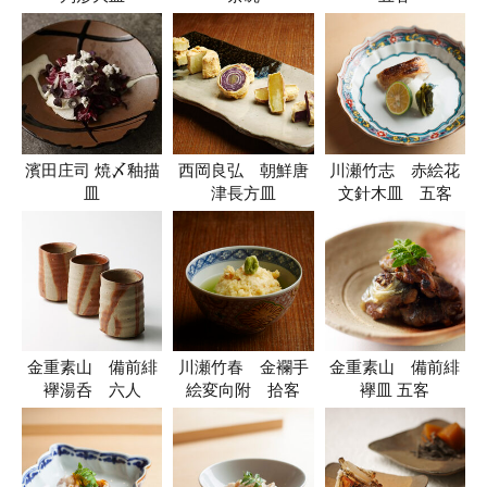
濱田庄司 焼〆釉描
西岡良弘 朝鮮唐
川瀬竹志 赤絵花
皿
津長方皿
文針木皿 五客
金重素山 備前緋
川瀬竹春 金襴手
金重素山 備前緋
襷湯呑 六人
絵変向附 拾客
襷皿 五客