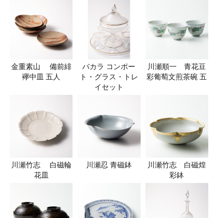
金重素山 備前緋
バカラ コンポー
川瀬順一 青花豆
襷中皿 五人
ト・グラス・トレ
彩葡萄文煎茶碗 五
イセット
川瀬竹志 白磁輪
川瀬忍 青磁鉢
川瀬竹志 白磁煌
花皿
彩鉢