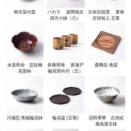
南京染付皿
バカラ 波間地文
古余呂技窯 黄南
四方小鉢（六）
京珍味入 五客
永楽和全 交趾梅
各務周海 黄瀬戸
森陶岳 角皿
花形鉢
輪花筒向付（五）
川瀬忍 青磁輪花鉢
輪花盆 (五客)
須田菁華 古赤絵
風魚藻文鉢