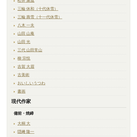
松井 康成
三輪 休和（十代休雪）
三輪 壽雪（十一代休雪）
八木 一夫
山田 山庵
山田 光
三代 山田常山
柳 宗悦
吉賀 大眉
古美術
おいしいうつわ
書画
現代作家
備前・焼締
大桐 大
隠﨑 隆一