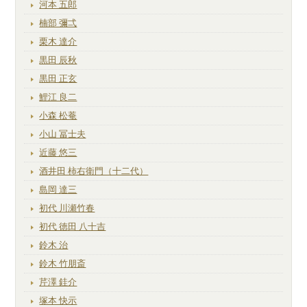
河本 五郎
楠部 彌弌
栗木 達介
黒田 辰秋
黒田 正玄
鯉江 良二
小森 松菴
小山 冨士夫
近藤 悠三
酒井田 柿右衛門（十二代）
島岡 達三
初代 川瀬竹春
初代 徳田 八十吉
鈴木 治
鈴木 竹朋斎
芹澤 銈介
塚本 快示