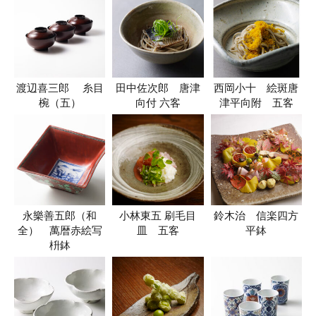
渡辺喜三郎 糸目
田中佐次郎 唐津
西岡小十 絵斑唐
椀（五）
向付 六客
津平向附 五客
永樂善五郎（和
小林東五 刷毛目
鈴木治 信楽四方
全） 萬暦赤絵写
皿 五客
平鉢
枡鉢