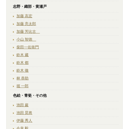
志野・織部・黄瀬戸
加藤 高宏
加藤 亮太郎
加藤 芳比古
小山 智徳
柴田一佐衛門
鈴木 藏
鈴木 都
鈴木 徹
林 恭助
堀 一郎
色絵・青瓷・その他
池田 巖
池田 晃将
伊藤 秀人
今泉 毅