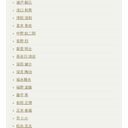
瀬戸 毅己
滝口 和男
津田 清和
直木 美佐
中野 欽二郎
長野 烈
新里 明士
長谷川 清吉
深田 健介
深見 陶治
福永幾夫
福野 道隆
藤平 寧
前田 正博
正木 春蔵
升 たか
松永 圭太