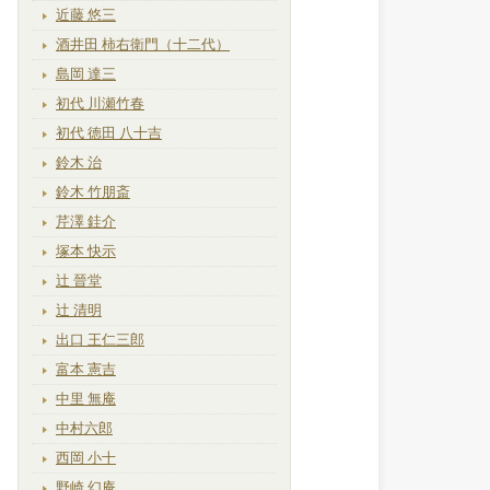
近藤 悠三
酒井田 柿右衛門（十二代）
島岡 達三
初代 川瀬竹春
初代 徳田 八十吉
鈴木 治
鈴木 竹朋斎
芹澤 銈介
塚本 快示
辻 晉堂
辻 清明
出口 王仁三郎
富本 憲吉
中里 無庵
中村六郎
西岡 小十
野崎 幻庵