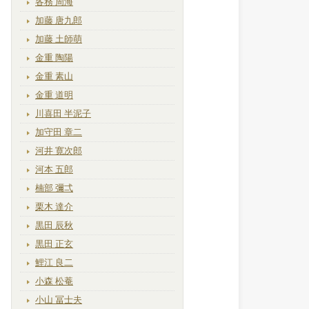
各務 周海
加藤 唐九郎
加藤 土師萌
金重 陶陽
金重 素山
金重 道明
川喜田 半泥子
加守田 章二
河井 寛次郎
河本 五郎
楠部 彌弌
栗木 達介
黒田 辰秋
黒田 正玄
鯉江 良二
小森 松菴
小山 冨士夫