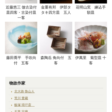
近藤悠三 倣古染付
金重有邦 伊部タ
花明山窯 練込手
皿四客・古染付皿
タキ四方皿 五人
額皿
一客
藤田喬平 手吹向
森陶岳 角向付 五
伊萬里 菊型皿 十
付 五客
客
客
物故作家
北大路 魯山人
荒川 豊藏
飯塚 琅玕斎
石黒 宗麿