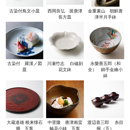
古染付鳥文小皿
西岡良弘 斑唐津
金重素山 朝鮮唐
長方皿
津半月手鉢
古染付 羅漢ノ図
川瀬竹志 白磁刻
永樂善五郎（和
皿
花文鉢
全） 錦手金繪小
鉢
大蔵達雄 根来懐石
中里隆 唐津南蛮
渡辺喜三郎 糸目
膳 五客
輪花小鉢 五客
椀（五）