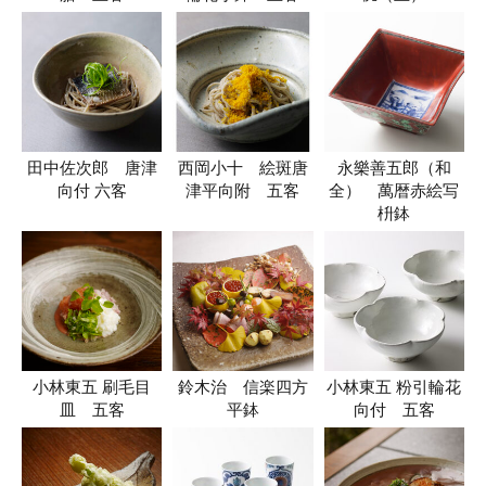
田中佐次郎 唐津
西岡小十 絵斑唐
永樂善五郎（和
向付 六客
津平向附 五客
全） 萬暦赤絵写
枡鉢
小林東五 刷毛目
鈴木治 信楽四方
小林東五 粉引輪花
皿 五客
平鉢
向付 五客