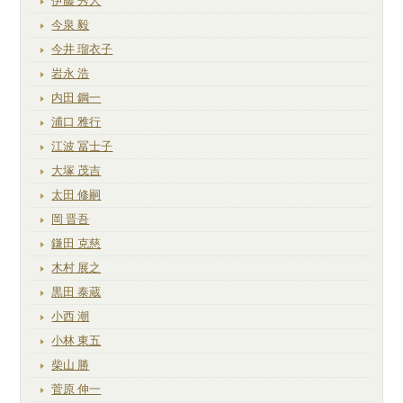
伊藤 秀人
今泉 毅
今井 瑠衣子
岩永 浩
内田 鋼一
浦口 雅行
江波 冨士子
大塚 茂吉
太田 修嗣
岡 晋吾
鎌田 克慈
木村 展之
黒田 泰蔵
小西 潮
小林 東五
柴山 勝
菅原 伸一