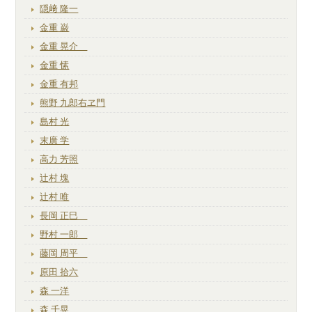
隠﨑 隆一
金重 巌
金重 晃介
金重 愫
金重 有邦
熊野 九郎右ヱ門
島村 光
末廣 学
高力 芳照
辻村 塊
辻村 唯
長岡 正巳
野村 一郎
藤岡 周平
原田 拾六
森 一洋
森 千晃