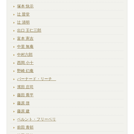
塚本 快示
辻 晉堂
辻 清明
出口 王仁三郎
富本 憲吉
中里 無庵
中村六郎
西岡 小十
野崎 幻庵
バーナード・リーチ
濱田 庄司
藤田 喬平
藤原 啓
藤原 建
ベルント・フリーベリ
前田 青邨