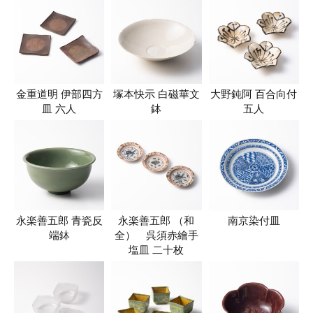
金重道明 伊部四方
塚本快示 白磁華文
大野鈍阿 百合向付
皿 六人
鉢
五人
永楽善五郎 青瓷反
永楽善五郎 （和
南京染付皿
端鉢
全） 呉須赤繪手
塩皿 二十枚