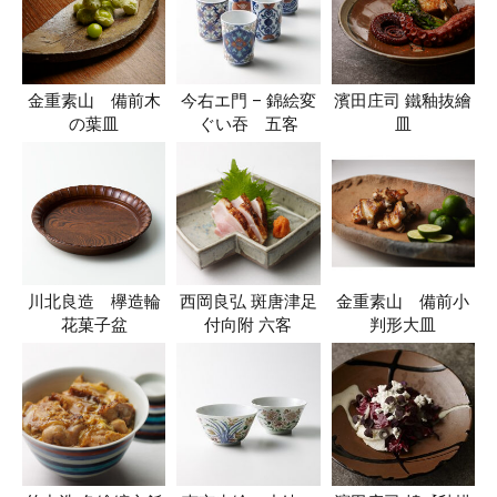
金重素山 備前木
今右エ門 – 錦絵変
濱田庄司 鐵釉抜繪
の葉皿
ぐい吞 五客
皿
川北良造 欅造輪
西岡良弘 斑唐津足
金重素山 備前小
花菓子盆
付向附 六客
判形大皿