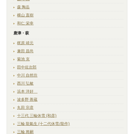
森 陶岳
横山 直樹
和仁 栄幸
唐津・萩
梶原 靖元
兼田 昌尚
菊池 克
田中佐次郎
中川 自然坊
西川 弘敏
浜本 洋好
波多野 善蔵
丸田 宗彦
十三代 三輪休雪 (和彦)
三輪 龍氣生 (十二代休雪/龍作)
三輪 将嗣