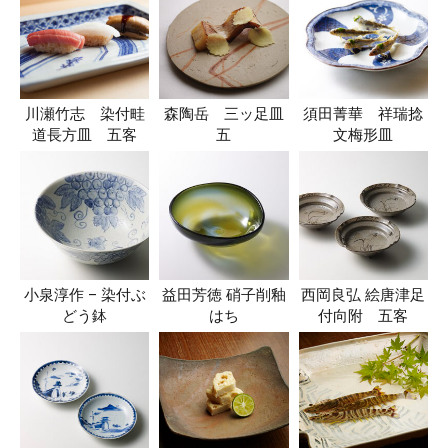
川瀬竹志 染付畦
森陶岳 三ッ足皿
須田菁華 祥瑞捻
道長方皿 五客
五
文梅形皿
小泉淳作 – 染付ぶ
益田芳徳 硝子削釉
西岡良弘 絵唐津足
どう鉢
はち
付向附 五客