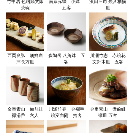
竹中浩 色繪縞文飯
南京赤絵 小鉢
濱田庄司 焼〆釉描
茶碗
五客
皿
西岡良弘 朝鮮唐
森陶岳 八角鉢 五
川瀬竹志 赤絵花
津長方皿
客
文針木皿 五客
金重素山 備前緋
川瀬竹春 金襴手
金重素山 備前緋
襷湯呑 六人
絵変向附 拾客
襷皿 五客