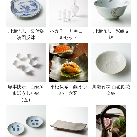
川瀬竹志 染付羅
バカラ リキュー
川瀬竹志 彩線文
漢図反鉢
ルセット
鉢
塚本快示 白瓷や
平松保城 錫うつ
川瀬竹志 白磁刻花
まぼうし小鉢
わ 六客
文鉢
（五）