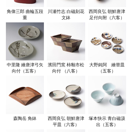
角偉三郎 曲輪五段
川瀬竹志 白磁刻花
西岡良弘 朝鮮唐津
重
文鉢
足付向附（六客）
中里隆 繪唐津弓矢
濱田門窯 柿釉市松
大野鈍阿 繪替皿
向付（五客）
向付 （八客）
（五客）
森陶岳 角鉢
西岡良弘 朝鮮唐津
塚本快示 青白磁汲
平皿（六客）
出（五客）