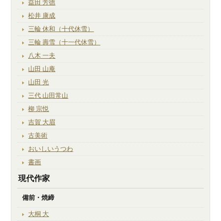
益田 芳徳
松井 康成
三輪 休和（十代休雪）
三輪 壽雪（十一代休雪）
八木 一夫
山田 山庵
山田 光
三代 山田常山
柳 宗悦
吉賀 大眉
古美術
おいしいうつわ
書画
現代作家
備前・焼締
大桐 大