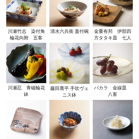
川瀬竹志 染付角
清水六兵衛 蓋付碗
金重有邦 伊部四
輪花向附 五客
方タタキ皿 七人
川瀬忍 青磁輪花
バカラ 金線皿
藤田喬平 手吹ヴェ
鉢
八客
ニス鉢