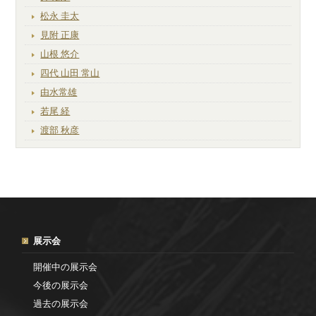
松永 圭太
見附 正康
山根 悠介
四代 山田 常山
由水常雄
若尾 経
渡部 秋彦
展示会
開催中の展示会
今後の展示会
過去の展示会