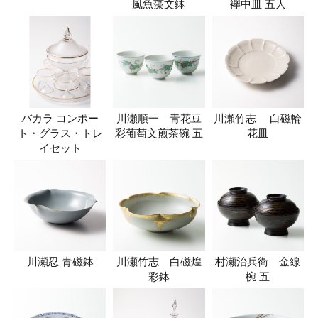
風魚藻文鉢
襷中皿 五人
バカラ コンポー
川瀬順一 青花豆
川瀬竹志 白磁輪
ト・グラス・トレ
彩葡萄文煎茶碗 五
花皿
イセット
川瀬忍 青磁鉢
川瀬竹志 白磁煌
村瀬治兵衛 金線
彩鉢
椀 五