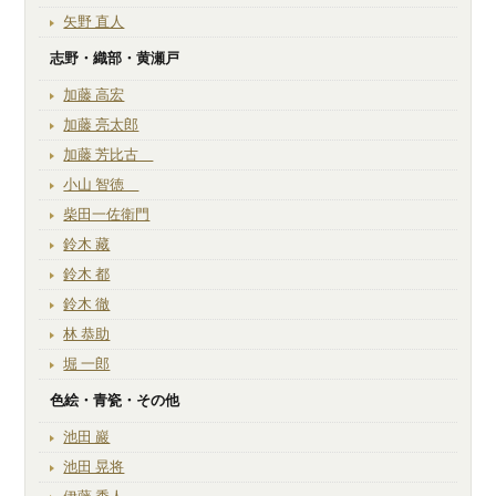
矢野 直人
志野・織部・黄瀬戸
加藤 高宏
加藤 亮太郎
加藤 芳比古
小山 智徳
柴田一佐衛門
鈴木 藏
鈴木 都
鈴木 徹
林 恭助
堀 一郎
色絵・青瓷・その他
池田 巖
池田 晃将