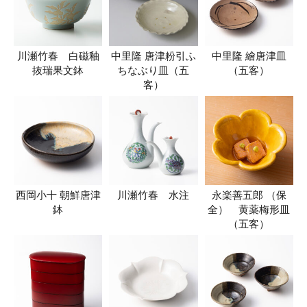
川瀬竹春 白磁釉
中里隆 唐津粉引ふ
中里隆 繪唐津皿
抜瑞果文鉢
ちなぶり皿（五
（五客）
客）
西岡小十 朝鮮唐津
川瀬竹春 水注
永楽善五郎 （保
鉢
全） 黄薬梅形皿
（五客）