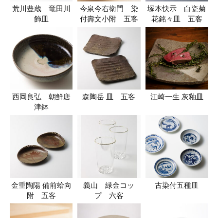
荒川豊蔵 竜田川
今泉今右衛門 染
塚本快示 白瓷菊
飾皿
付壽文小附 五客
花銘々皿 五客
西岡良弘 朝鮮唐
森陶岳 皿 五客
江崎一生 灰釉皿
津鉢
金重陶陽 備前蛤向
義山 緑金コッ
古染付五種皿
附 五客
プ 六客