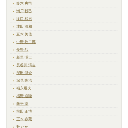
鈴木 爽司
瀬戸 毅己
滝口 和男
津田 清和
直木 美佐
中野 欽二郎
長野 烈
新里 明士
長谷川 清吉
深田 健介
深見 陶治
福永幾夫
福野 道隆
藤平 寧
前田 正博
正木 春蔵
升 たか