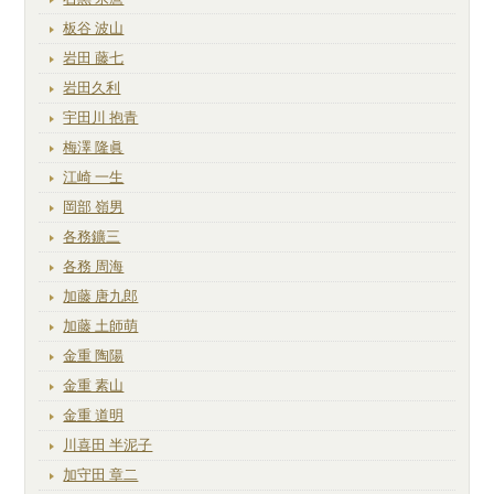
板谷 波山
岩田 藤七
岩田久利
宇田川 抱青
梅澤 隆眞
江崎 一生
岡部 嶺男
各務鑛三
各務 周海
加藤 唐九郎
加藤 土師萌
金重 陶陽
金重 素山
金重 道明
川喜田 半泥子
加守田 章二