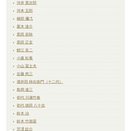
河井 寛次郎
河本 五郎
楠部 彌弌
栗木 達介
黒田 辰秋
黒田 正玄
鯉江 良二
小森 松菴
小山 冨士夫
近藤 悠三
酒井田 柿右衛門（十二代）
島岡 達三
初代 川瀬竹春
初代 徳田 八十吉
鈴木 治
鈴木 竹朋斎
芹澤 銈介