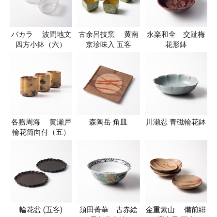
バカラ 波間地文
古余呂技窯 黄南
永楽和全 交趾梅
四方小鉢（六）
京珍味入 五客
花形鉢
各務周海 黄瀬戸
森陶岳 角皿
川瀬忍 青磁輪花鉢
輪花筒向付（五）
輪花盆 (五客)
須田菁華 古赤絵
金重素山 備前緋