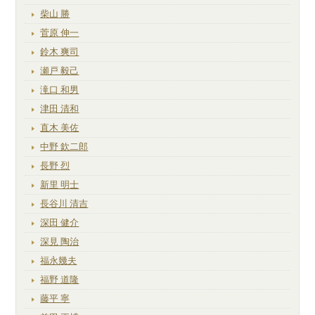
柴山 勝
菅原 伸一
鈴木 爽司
瀬戸 毅己
滝口 和男
津田 清和
直木 美佐
中野 欽二郎
長野 烈
新里 明士
長谷川 清吉
深田 健介
深見 陶治
福永幾夫
福野 道隆
藤平 寧