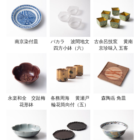
南京染付皿
バカラ 波間地文
古余呂技窯 黄南
四方小鉢（六）
京珍味入 五客
永楽和全 交趾梅
各務周海 黄瀬戸
森陶岳 角皿
花形鉢
輪花筒向付（五）