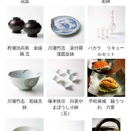
花皿
彩鉢
村瀬治兵衛 金線
川瀬竹志 染付羅
バカラ リキュー
椀 五
漢図反鉢
ルセット
川瀬竹志 彩線文
塚本快示 白瓷や
平松保城 錫うつ
鉢
まぼうし小鉢
わ 六客
（五）