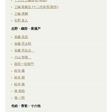
十三代 三輪休雪 (和彦)
三輪 龍氣生 (十二代休雪/龍作)
三輪 将嗣
矢野 直人
志野・織部・黄瀬戸
加藤 高宏
加藤 亮太郎
加藤 芳比古
小山 智徳
柴田一佐衛門
鈴木 藏
鈴木 都
鈴木 徹
林 恭助
堀 一郎
色絵・青瓷・その他