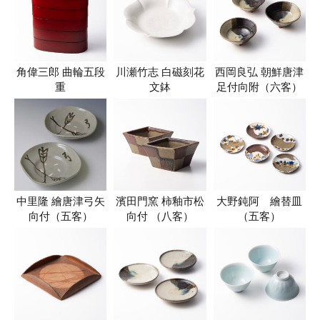
角偉三郎 曲輪五段
川瀬竹志 白磁刻花
西岡良弘 朝鮮唐津
重
文鉢
足付向附（六客）
中里隆 繪唐津弓矢
濱田門窯 柿釉市松
大野鈍阿 繪替皿
向付（五客）
向付 （八客）
（五客）