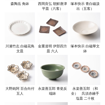
森陶岳 角鉢
西岡良弘 朝鮮唐津
塚本快示 青白磁汲
平皿（六客）
出（五客）
川瀬竹志 白磁花鳥
金重道明 伊部四方
塚本快示 白磁華文
文皿
皿 六人
鉢
大野鈍阿 百合向付
永楽善五郎 青瓷反
永楽善五郎 （和
五人
端鉢
全） 呉須赤繪手
塩皿 二十枚