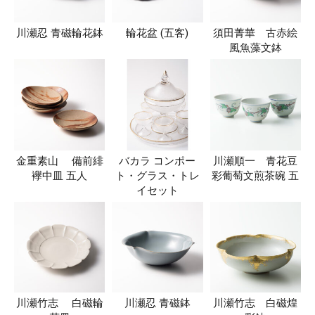
川瀬忍 青磁輪花鉢
輪花盆 (五客)
須田菁華 古赤絵
風魚藻文鉢
金重素山 備前緋
バカラ コンポー
川瀬順一 青花豆
襷中皿 五人
ト・グラス・トレ
彩葡萄文煎茶碗 五
イセット
川瀬竹志 白磁輪
川瀬忍 青磁鉢
川瀬竹志 白磁煌