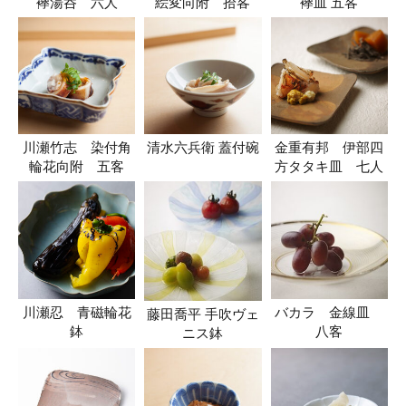
襷湯呑 六人
絵変向附 拾客
襷皿 五客
川瀬竹志 染付角
清水六兵衛 蓋付碗
金重有邦 伊部四
輪花向附 五客
方タタキ皿 七人
川瀬忍 青磁輪花
バカラ 金線皿
藤田喬平 手吹ヴェ
鉢
八客
ニス鉢