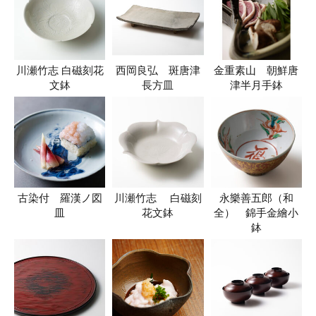
川瀬竹志 白磁刻花
西岡良弘 斑唐津
金重素山 朝鮮唐
文鉢
長方皿
津半月手鉢
古染付 羅漢ノ図
川瀬竹志 白磁刻
永樂善五郎（和
皿
花文鉢
全） 錦手金繪小
鉢