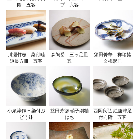
附 五客
プ 六客
川瀬竹志 染付畦
森陶岳 三ッ足皿
須田菁華 祥瑞捻
道長方皿 五客
五
文梅形皿
小泉淳作 – 染付ぶ
益田芳徳 硝子削釉
西岡良弘 絵唐津足
どう鉢
はち
付向附 五客