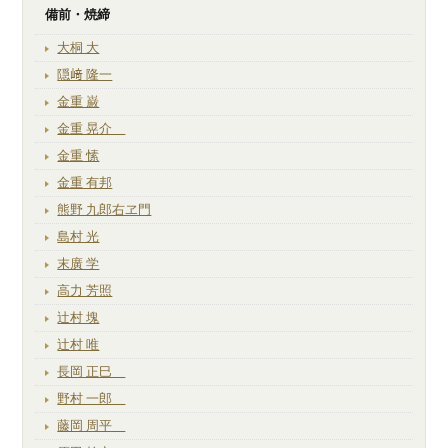
備前・焼締
大桐 大
隠﨑 隆一
金重 巌
金重 晃介
金重 愫
金重 有邦
熊野 九郎右ヱ門
島村 光
末廣 学
高力 芳照
辻村 塊
辻村 唯
長岡 正巳
野村 一郎
藤岡 周平