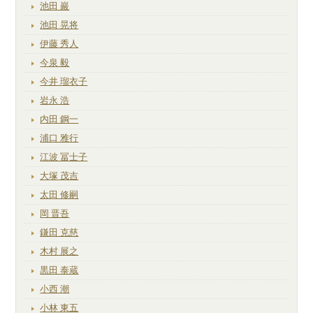
池田 巖
池田 晃将
伊藤 秀人
今泉 毅
今井 瑠衣子
岩永 浩
内田 鋼一
浦口 雅行
江波 冨士子
大塚 茂吉
太田 修嗣
岡 晋吾
鎌田 克慈
木村 展之
黒田 泰蔵
小西 潮
小林 東五