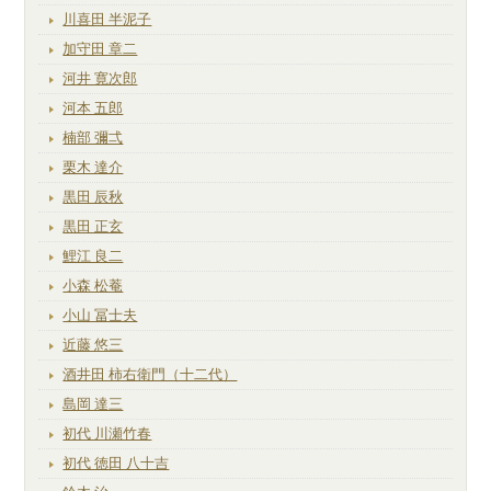
川喜田 半泥子
加守田 章二
河井 寛次郎
河本 五郎
楠部 彌弌
栗木 達介
黒田 辰秋
黒田 正玄
鯉江 良二
小森 松菴
小山 冨士夫
近藤 悠三
酒井田 柿右衛門（十二代）
島岡 達三
初代 川瀬竹春
初代 徳田 八十吉