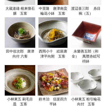
大蔵達雄 根来懐石
中里隆 唐津南蛮
渡辺喜三郎 糸目
膳 五客
輪花小鉢 五客
椀（五）
田中佐次郎 唐津
西岡小十 絵斑唐
永樂善五郎（和
向付 六客
津平向附 五客
全） 萬暦赤絵写
枡鉢
小林東五 刷毛目
鈴木治 信楽四方
小林東五 粉引輪花
皿 五客
平鉢
向付 五客