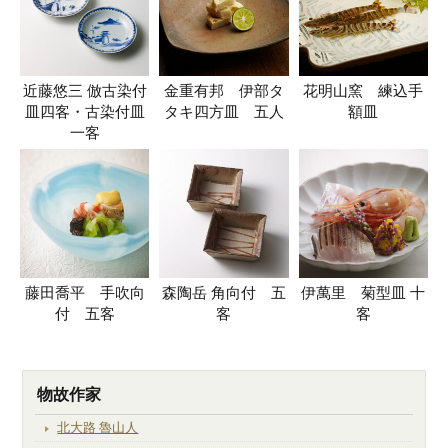
近藤悠三 倣古染付
金重有邦 伊部タ
花明山窯 練込手
皿四客・古染付皿
タキ四方皿 五人
額皿
一客
藤田喬平 手吹向
森陶岳 角向付 五
伊萬里 菊型皿 十
付 五客
客
客
物故作家
北大路 魯山人