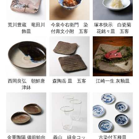
荒川豊蔵 竜田川
今泉今右衛門 染
塚本快示 白瓷菊
飾皿
付壽文小附 五客
花銘々皿 五客
西岡良弘 朝鮮唐
森陶岳 皿 五客
江崎一生 灰釉皿
津鉢
金重陶陽 備前蛤向
義山 緑金コッ
古染付五種皿