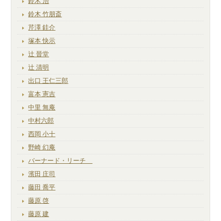
鈴木 治
鈴木 竹朋斎
芹澤 銈介
塚本 快示
辻 晉堂
辻 清明
出口 王仁三郎
富本 憲吉
中里 無庵
中村六郎
西岡 小十
野崎 幻庵
バーナード・リーチ
濱田 庄司
藤田 喬平
藤原 啓
藤原 建