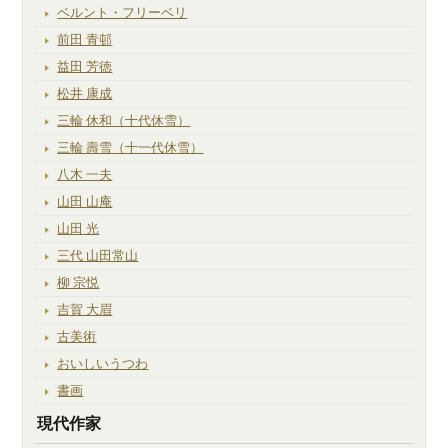
ベルント・フリーベリ
前田 青邨
益田 芳徳
松井 康成
三輪 休和（十代休雪）
三輪 壽雪（十一代休雪）
八木 一夫
山田 山庵
山田 光
三代 山田常山
柳 宗悦
吉賀 大眉
古美術
おいしいうつわ
書画
現代作家