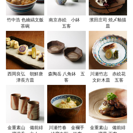
竹中浩 色繪縞文飯
南京赤絵 小鉢
濱田庄司 焼〆釉描
茶碗
五客
皿
西岡良弘 朝鮮唐
森陶岳 八角鉢 五
川瀬竹志 赤絵花
津長方皿
客
文針木皿 五客
金重素山 備前緋
川瀬竹春 金襴手
金重素山 備前緋