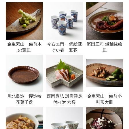
金重素山 備前木
今右エ門 – 錦絵変
濱田庄司 鐵釉抜繪
の葉皿
ぐい吞 五客
皿
川北良造 欅造輪
西岡良弘 斑唐津足
金重素山 備前小
花菓子盆
付向附 六客
判形大皿