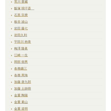
荒川 豊藏
飯塚 琅玕斎
石黒 宗麿
板谷 波山
岩田 藤七
岩田久利
宇田川 抱青
梅澤 隆眞
江崎 一生
岡部 嶺男
各務鑛三
各務 周海
加藤 唐九郎
加藤 土師萌
金重 陶陽
金重 素山
金重 道明