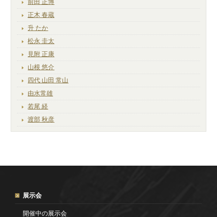
前田 正博
正木 春蔵
升 たか
松永 圭太
見附 正康
山根 悠介
四代 山田 常山
由水常雄
若尾 経
渡部 秋彦
展示会
開催中の展示会