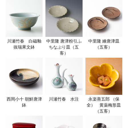
川瀬竹春 白磁釉
中里隆 唐津粉引ふ
中里隆 繪唐津皿
抜瑞果文鉢
ちなぶり皿（五
（五客）
客）
西岡小十 朝鮮唐津
川瀬竹春 水注
永楽善五郎 （保
鉢
全） 黄薬梅形皿
（五客）