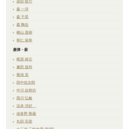
原田 拾六
森 一洋
森 千晃
森 陶岳
横山 直樹
和仁 栄幸
唐津・萩
梶原 靖元
兼田 昌尚
菊池 克
田中佐次郎
中川 自然坊
西川 弘敏
浜本 洋好
波多野 善蔵
丸田 宗彦