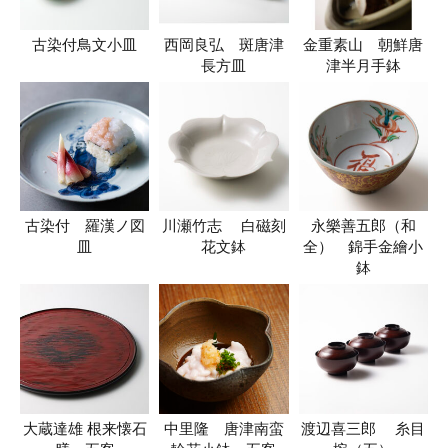
古染付鳥文小皿
西岡良弘 斑唐津
金重素山 朝鮮唐
長方皿
津半月手鉢
古染付 羅漢ノ図
川瀬竹志 白磁刻
永樂善五郎（和
皿
花文鉢
全） 錦手金繪小
鉢
大蔵達雄 根来懐石
中里隆 唐津南蛮
渡辺喜三郎 糸目