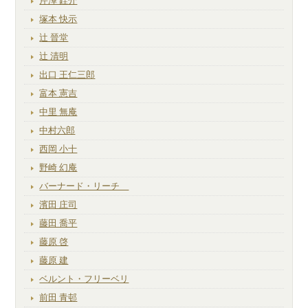
芹澤 銈介
塚本 快示
辻 晉堂
辻 清明
出口 王仁三郎
富本 憲吉
中里 無庵
中村六郎
西岡 小十
野崎 幻庵
バーナード・リーチ
濱田 庄司
藤田 喬平
藤原 啓
藤原 建
ベルント・フリーベリ
前田 青邨