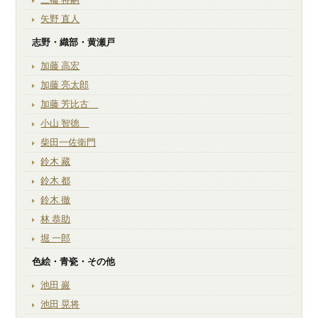
矢野 直人
志野・織部・黄瀬戸
加藤 高宏
加藤 亮太郎
加藤 芳比古
小山 智徳
柴田一佐衛門
鈴木 藏
鈴木 都
鈴木 徹
林 恭助
堀 一郎
色絵・青瓷・その他
池田 巖
池田 晃将