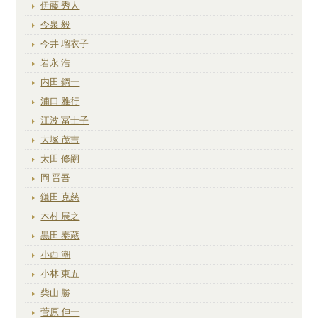
伊藤 秀人
今泉 毅
今井 瑠衣子
岩永 浩
内田 鋼一
浦口 雅行
江波 冨士子
大塚 茂吉
太田 修嗣
岡 晋吾
鎌田 克慈
木村 展之
黒田 泰蔵
小西 潮
小林 東五
柴山 勝
菅原 伸一