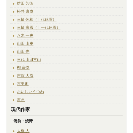
益田 芳徳
松井 康成
三輪 休和（十代休雪）
三輪 壽雪（十一代休雪）
八木 一夫
山田 山庵
山田 光
三代 山田常山
柳 宗悦
吉賀 大眉
古美術
おいしいうつわ
書画
現代作家
備前・焼締
大桐 大