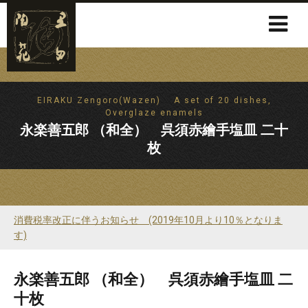
EIRAKU Zengoro(Wazen) A set of 20 dishes,
Overglaze enamels
永楽善五郎 （和全） 呉須赤繪手塩皿 二十
枚
消費税率改正に伴うお知らせ (2019年10月より10％となりま
す)
永楽善五郎 （和全） 呉須赤繪手塩皿 二
十枚