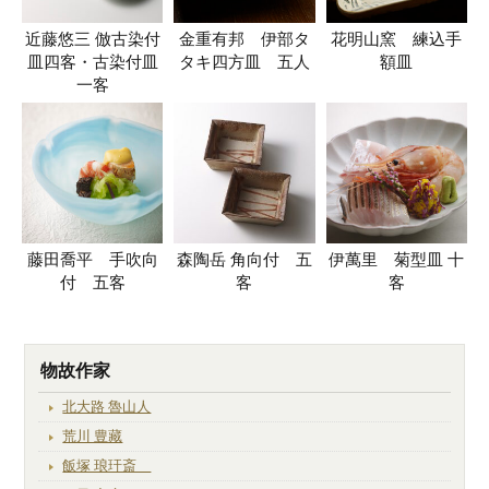
近藤悠三 倣古染付
金重有邦 伊部タ
花明山窯 練込手
皿四客・古染付皿
タキ四方皿 五人
額皿
一客
藤田喬平 手吹向
森陶岳 角向付 五
伊萬里 菊型皿 十
付 五客
客
客
物故作家
北大路 魯山人
荒川 豊藏
飯塚 琅玕斎