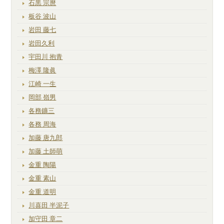
石黒 宗麿
板谷 波山
岩田 藤七
岩田久利
宇田川 抱青
梅澤 隆眞
江崎 一生
岡部 嶺男
各務鑛三
各務 周海
加藤 唐九郎
加藤 土師萌
金重 陶陽
金重 素山
金重 道明
川喜田 半泥子
加守田 章二