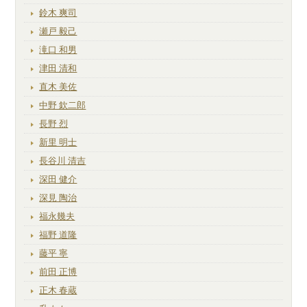
鈴木 爽司
瀬戸 毅己
滝口 和男
津田 清和
直木 美佐
中野 欽二郎
長野 烈
新里 明士
長谷川 清吉
深田 健介
深見 陶治
福永幾夫
福野 道隆
藤平 寧
前田 正博
正木 春蔵