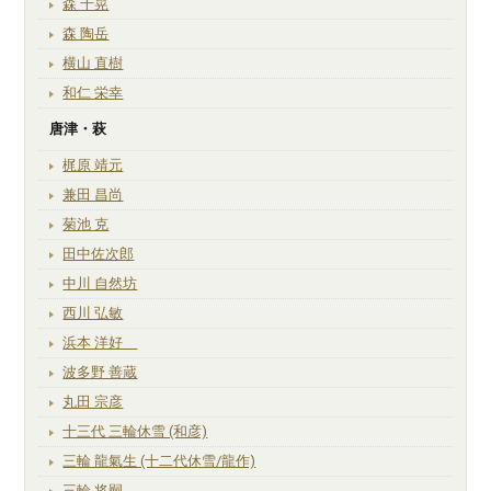
森 千晃
森 陶岳
横山 直樹
和仁 栄幸
唐津・萩
梶原 靖元
兼田 昌尚
菊池 克
田中佐次郎
中川 自然坊
西川 弘敏
浜本 洋好
波多野 善蔵
丸田 宗彦
十三代 三輪休雪 (和彦)
三輪 龍氣生 (十二代休雪/龍作)
三輪 将嗣