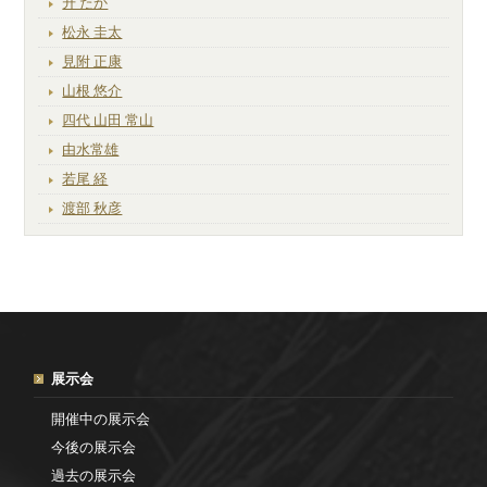
升 たか
松永 圭太
見附 正康
山根 悠介
四代 山田 常山
由水常雄
若尾 経
渡部 秋彦
展示会
開催中の展示会
今後の展示会
過去の展示会