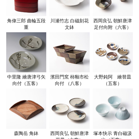
角偉三郎 曲輪五段
川瀬竹志 白磁刻花
西岡良弘 朝鮮唐津
重
文鉢
足付向附（六客）
中里隆 繪唐津弓矢
濱田門窯 柿釉市松
大野鈍阿 繪替皿
向付（五客）
向付 （八客）
（五客）
森陶岳 角鉢
西岡良弘 朝鮮唐津
塚本快示 青白磁汲