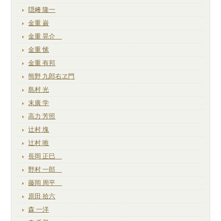
隠﨑 隆一
金重 巌
金重 晃介
金重 愫
金重 有邦
熊野 九郎右ヱ門
島村 光
末廣 学
高力 芳照
辻村 塊
辻村 唯
長岡 正巳
野村 一郎
藤岡 周平
原田 拾六
森 一洋