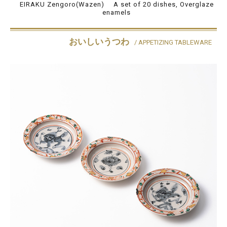
EIRAKU Zengoro(Wazen) A set of 20 dishes, Overglaze
enamels
おいしいうつわ
/ APPETIZING TABLEWARE