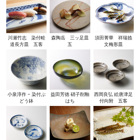
川瀬竹志 染付畦
森陶岳 三ッ足皿
須田菁華 祥瑞捻
道長方皿 五客
五
文梅形皿
小泉淳作 – 染付ぶ
益田芳徳 硝子削釉
西岡良弘 絵唐津足
どう鉢
はち
付向附 五客