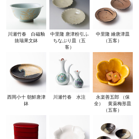
川瀬竹春 白磁釉
中里隆 唐津粉引ふ
中里隆 繪唐津皿
抜瑞果文鉢
ちなぶり皿（五
（五客）
客）
西岡小十 朝鮮唐津
川瀬竹春 水注
永楽善五郎 （保
鉢
全） 黄薬梅形皿
（五客）