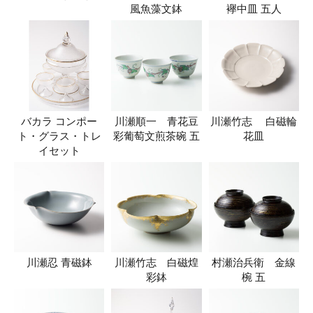
風魚藻文鉢
襷中皿 五人
バカラ コンポー
川瀬順一 青花豆
川瀬竹志 白磁輪
ト・グラス・トレ
彩葡萄文煎茶碗 五
花皿
イセット
川瀬忍 青磁鉢
川瀬竹志 白磁煌
村瀬治兵衛 金線
彩鉢
椀 五