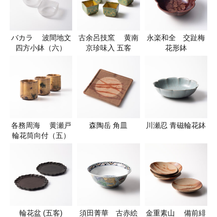
バカラ 波間地文
古余呂技窯 黄南
永楽和全 交趾梅
四方小鉢（六）
京珍味入 五客
花形鉢
各務周海 黄瀬戸
森陶岳 角皿
川瀬忍 青磁輪花鉢
輪花筒向付（五）
輪花盆 (五客)
須田菁華 古赤絵
金重素山 備前緋