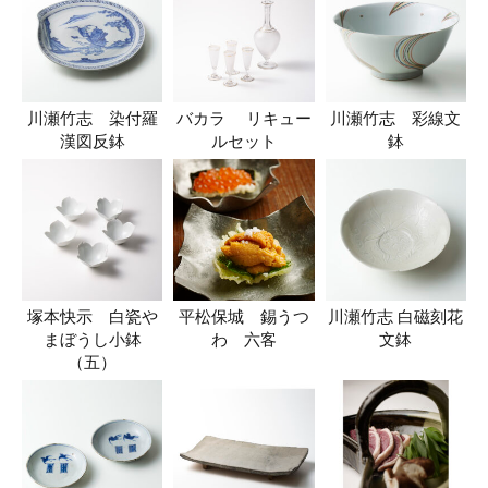
川瀬竹志 染付羅
バカラ リキュー
川瀬竹志 彩線文
漢図反鉢
ルセット
鉢
塚本快示 白瓷や
平松保城 錫うつ
川瀬竹志 白磁刻花
まぼうし小鉢
わ 六客
文鉢
（五）