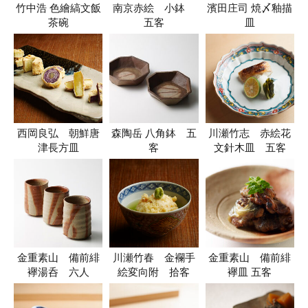
竹中浩 色繪縞文飯
南京赤絵 小鉢
濱田庄司 焼〆釉描
茶碗
五客
皿
西岡良弘 朝鮮唐
森陶岳 八角鉢 五
川瀬竹志 赤絵花
津長方皿
客
文針木皿 五客
金重素山 備前緋
川瀬竹春 金襴手
金重素山 備前緋
襷湯呑 六人
絵変向附 拾客
襷皿 五客