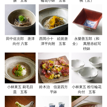
膳 五客
輪花小鉢 五客
椀（五）
田中佐次郎 唐津
西岡小十 絵斑唐
永樂善五郎（和
向付 六客
津平向附 五客
全） 萬暦赤絵写
枡鉢
小林東五 刷毛目
鈴木治 信楽四方
小林東五 粉引輪花
皿 五客
平鉢
向付 五客