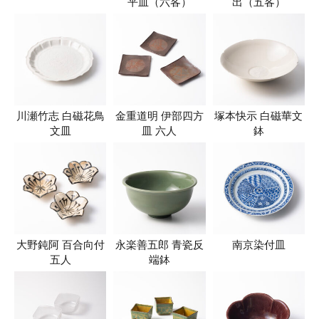
平皿（六客）
出（五客）
川瀬竹志 白磁花鳥
金重道明 伊部四方
塚本快示 白磁華文
文皿
皿 六人
鉢
大野鈍阿 百合向付
永楽善五郎 青瓷反
南京染付皿
五人
端鉢