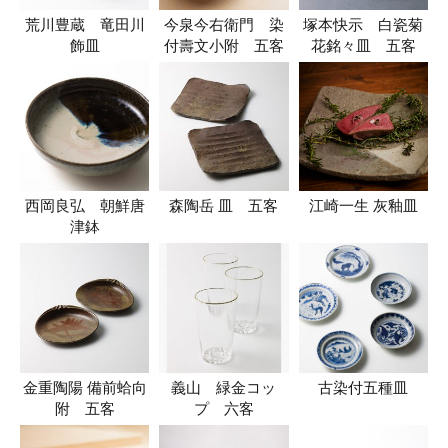
荒川豊蔵 竜田川
今泉今右衛門 染
塚本快示 白瓷菊
飾皿
付壽文小附 五客
花銘々皿 五客
西岡良弘 朝鮮唐
森陶岳 皿 五客
江崎一生 灰釉皿
津鉢
金重陶陽 備前蛤向
義山 緑金コッ
古染付五種皿
附 五客
プ 六客