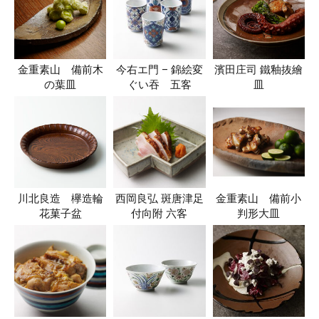
金重素山 備前木
今右エ門 – 錦絵変
濱田庄司 鐵釉抜繪
の葉皿
ぐい吞 五客
皿
川北良造 欅造輪
西岡良弘 斑唐津足
金重素山 備前小
花菓子盆
付向附 六客
判形大皿