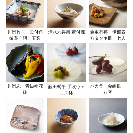
川瀬竹志 染付角
清水六兵衛 蓋付碗
金重有邦 伊部四
輪花向附 五客
方タタキ皿 七人
川瀬忍 青磁輪花
バカラ 金線皿
藤田喬平 手吹ヴェ
鉢
八客
ニス鉢