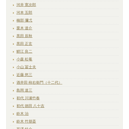
河井 寛次郎
河本 五郎
楠部 彌弌
栗木 達介
黒田 辰秋
黒田 正玄
鯉江 良二
小森 松菴
小山 冨士夫
近藤 悠三
酒井田 柿右衛門（十二代）
島岡 達三
初代 川瀬竹春
初代 徳田 八十吉
鈴木 治
鈴木 竹朋斎