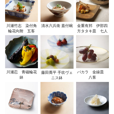
川瀬竹志 染付角
清水六兵衛 蓋付碗
金重有邦 伊部四
輪花向附 五客
方タタキ皿 七人
川瀬忍 青磁輪花
バカラ 金線皿
藤田喬平 手吹ヴェ
鉢
八客
ニス鉢