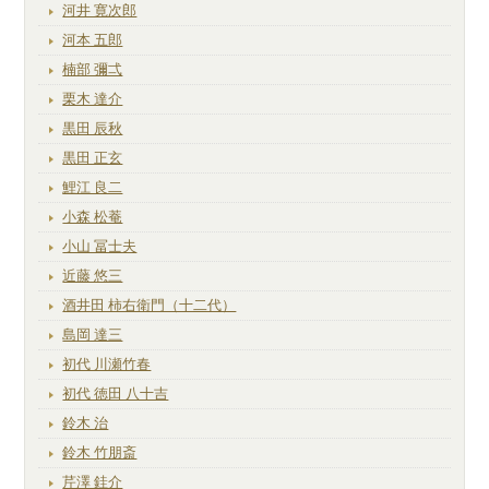
河井 寛次郎
河本 五郎
楠部 彌弌
栗木 達介
黒田 辰秋
黒田 正玄
鯉江 良二
小森 松菴
小山 冨士夫
近藤 悠三
酒井田 柿右衛門（十二代）
島岡 達三
初代 川瀬竹春
初代 徳田 八十吉
鈴木 治
鈴木 竹朋斎
芹澤 銈介