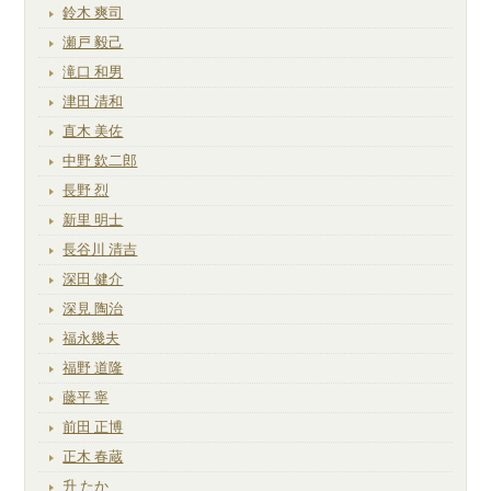
鈴木 爽司
瀬戸 毅己
滝口 和男
津田 清和
直木 美佐
中野 欽二郎
長野 烈
新里 明士
長谷川 清吉
深田 健介
深見 陶治
福永幾夫
福野 道隆
藤平 寧
前田 正博
正木 春蔵
升 たか