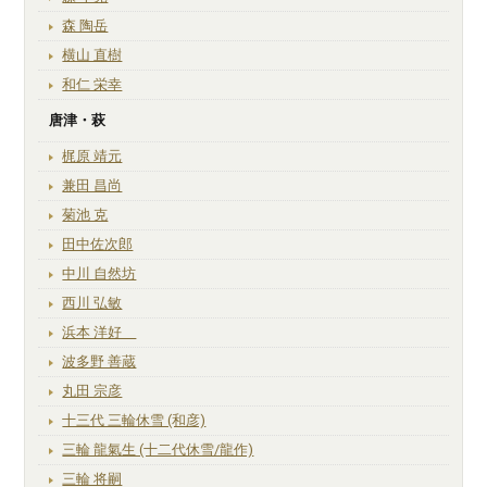
森 陶岳
横山 直樹
和仁 栄幸
唐津・萩
梶原 靖元
兼田 昌尚
菊池 克
田中佐次郎
中川 自然坊
西川 弘敏
浜本 洋好
波多野 善蔵
丸田 宗彦
十三代 三輪休雪 (和彦)
三輪 龍氣生 (十二代休雪/龍作)
三輪 将嗣