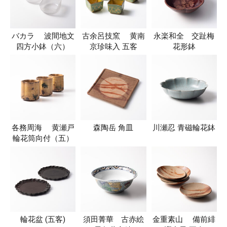
バカラ 波間地文
古余呂技窯 黄南
永楽和全 交趾梅
四方小鉢（六）
京珍味入 五客
花形鉢
各務周海 黄瀬戸
森陶岳 角皿
川瀬忍 青磁輪花鉢
輪花筒向付（五）
輪花盆 (五客)
須田菁華 古赤絵
金重素山 備前緋