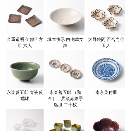
金重道明 伊部四方
塚本快示 白磁華文
大野鈍阿 百合向付
皿 六人
鉢
五人
永楽善五郎 青瓷反
永楽善五郎 （和
南京染付皿
端鉢
全） 呉須赤繪手
塩皿 二十枚