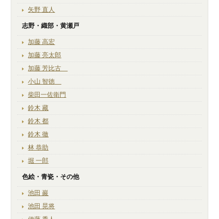
矢野 直人
志野・織部・黄瀬戸
加藤 高宏
加藤 亮太郎
加藤 芳比古
小山 智徳
柴田一佐衛門
鈴木 藏
鈴木 都
鈴木 徹
林 恭助
堀 一郎
色絵・青瓷・その他
池田 巖
池田 晃将