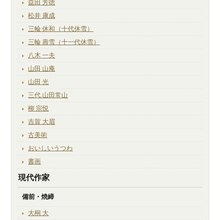
益田 芳徳
松井 康成
三輪 休和（十代休雪）
三輪 壽雪（十一代休雪）
八木 一夫
山田 山庵
山田 光
三代 山田常山
柳 宗悦
吉賀 大眉
古美術
おいしいうつわ
書画
現代作家
備前・焼締
大桐 大