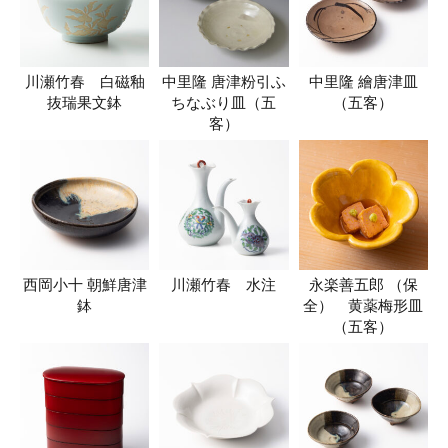
川瀬竹春 白磁釉
中里隆 唐津粉引ふ
中里隆 繪唐津皿
抜瑞果文鉢
ちなぶり皿（五
（五客）
客）
西岡小十 朝鮮唐津
川瀬竹春 水注
永楽善五郎 （保
鉢
全） 黄薬梅形皿
（五客）