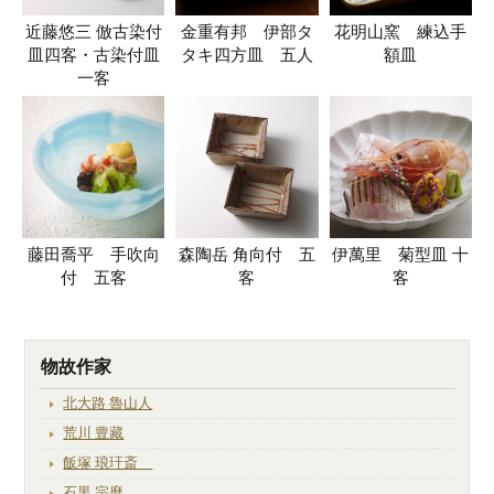
近藤悠三 倣古染付
金重有邦 伊部タ
花明山窯 練込手
皿四客・古染付皿
タキ四方皿 五人
額皿
一客
藤田喬平 手吹向
森陶岳 角向付 五
伊萬里 菊型皿 十
付 五客
客
客
物故作家
北大路 魯山人
荒川 豊藏
飯塚 琅玕斎
石黒 宗麿