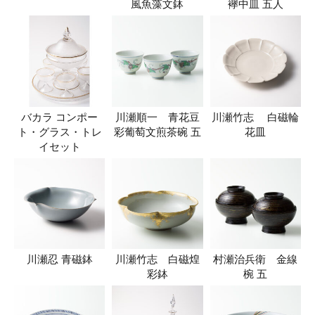
風魚藻文鉢
襷中皿 五人
バカラ コンポー
川瀬順一 青花豆
川瀬竹志 白磁輪
ト・グラス・トレ
彩葡萄文煎茶碗 五
花皿
イセット
川瀬忍 青磁鉢
川瀬竹志 白磁煌
村瀬治兵衛 金線
彩鉢
椀 五