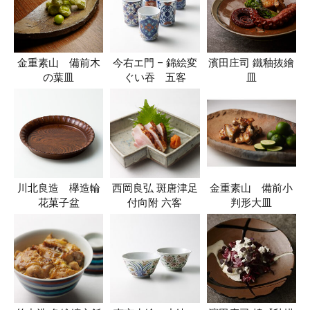
金重素山 備前木
今右エ門 – 錦絵変
濱田庄司 鐵釉抜繪
の葉皿
ぐい吞 五客
皿
川北良造 欅造輪
西岡良弘 斑唐津足
金重素山 備前小
花菓子盆
付向附 六客
判形大皿