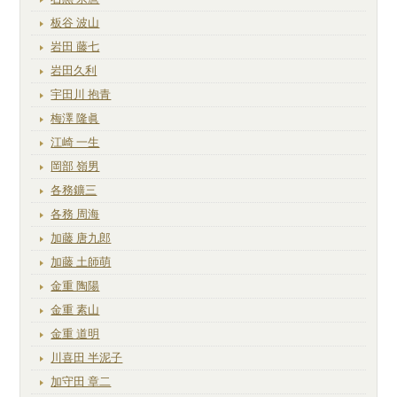
板谷 波山
岩田 藤七
岩田久利
宇田川 抱青
梅澤 隆眞
江崎 一生
岡部 嶺男
各務鑛三
各務 周海
加藤 唐九郎
加藤 土師萌
金重 陶陽
金重 素山
金重 道明
川喜田 半泥子
加守田 章二