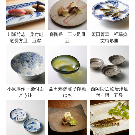
川瀬竹志 染付畦
森陶岳 三ッ足皿
須田菁華 祥瑞捻
道長方皿 五客
五
文梅形皿
小泉淳作 – 染付ぶ
益田芳徳 硝子削釉
西岡良弘 絵唐津足
どう鉢
はち
付向附 五客