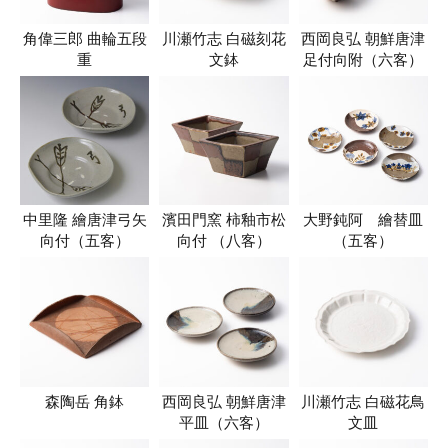
角偉三郎 曲輪五段
川瀬竹志 白磁刻花
西岡良弘 朝鮮唐津
重
文鉢
足付向附（六客）
中里隆 繪唐津弓矢
濱田門窯 柿釉市松
大野鈍阿 繪替皿
向付（五客）
向付 （八客）
（五客）
森陶岳 角鉢
西岡良弘 朝鮮唐津
川瀬竹志 白磁花鳥
平皿（六客）
文皿