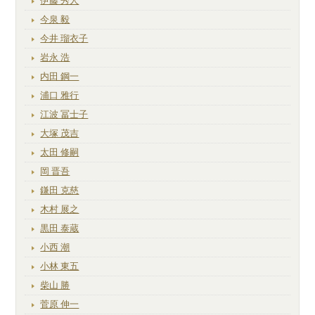
伊藤 秀人
今泉 毅
今井 瑠衣子
岩永 浩
内田 鋼一
浦口 雅行
江波 冨士子
大塚 茂吉
太田 修嗣
岡 晋吾
鎌田 克慈
木村 展之
黒田 泰蔵
小西 潮
小林 東五
柴山 勝
菅原 伸一