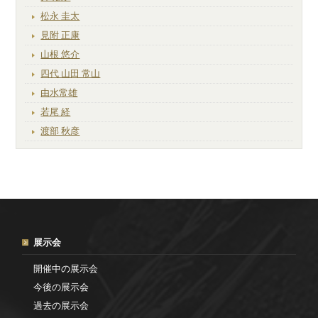
松永 圭太
見附 正康
山根 悠介
四代 山田 常山
由水常雄
若尾 経
渡部 秋彦
展示会
開催中の展示会
今後の展示会
過去の展示会