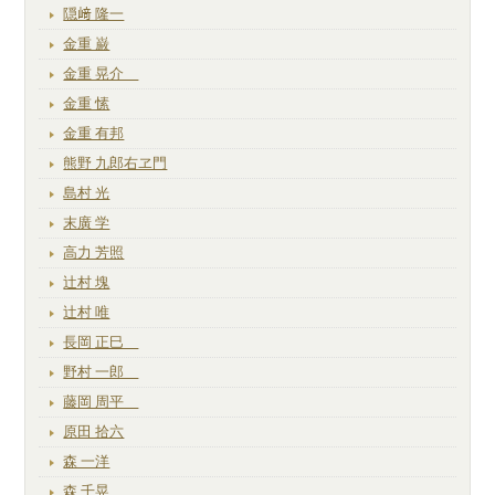
隠﨑 隆一
金重 巌
金重 晃介
金重 愫
金重 有邦
熊野 九郎右ヱ門
島村 光
末廣 学
高力 芳照
辻村 塊
辻村 唯
長岡 正巳
野村 一郎
藤岡 周平
原田 拾六
森 一洋
森 千晃