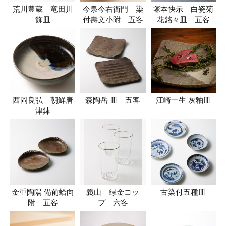
荒川豊蔵 竜田川
今泉今右衛門 染
塚本快示 白瓷菊
飾皿
付壽文小附 五客
花銘々皿 五客
西岡良弘 朝鮮唐
森陶岳 皿 五客
江崎一生 灰釉皿
津鉢
金重陶陽 備前蛤向
義山 緑金コッ
古染付五種皿
附 五客
プ 六客