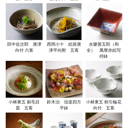
田中佐次郎 唐津
西岡小十 絵斑唐
永樂善五郎（和
向付 六客
津平向附 五客
全） 萬暦赤絵写
枡鉢
小林東五 刷毛目
鈴木治 信楽四方
小林東五 粉引輪花
皿 五客
平鉢
向付 五客