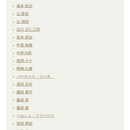
塚本 快示
辻 晉堂
辻 清明
出口 王仁三郎
富本 憲吉
中里 無庵
中村六郎
西岡 小十
野崎 幻庵
バーナード・リーチ
濱田 庄司
藤田 喬平
藤原 啓
藤原 建
ベルント・フリーベリ
前田 青邨