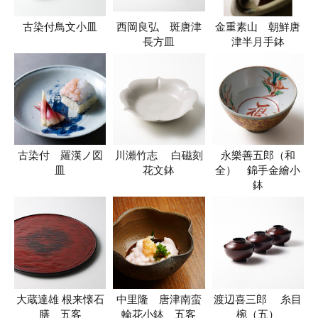
古染付鳥文小皿
西岡良弘 斑唐津
金重素山 朝鮮唐
長方皿
津半月手鉢
古染付 羅漢ノ図
川瀬竹志 白磁刻
永樂善五郎（和
皿
花文鉢
全） 錦手金繪小
鉢
大蔵達雄 根来懐石
中里隆 唐津南蛮
渡辺喜三郎 糸目
膳 五客
輪花小鉢 五客
椀（五）