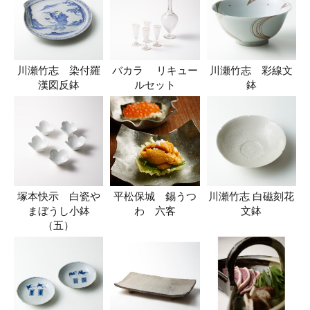
川瀬竹志 染付羅
バカラ リキュー
川瀬竹志 彩線文
漢図反鉢
ルセット
鉢
塚本快示 白瓷や
平松保城 錫うつ
川瀬竹志 白磁刻花
まぼうし小鉢
わ 六客
文鉢
（五）