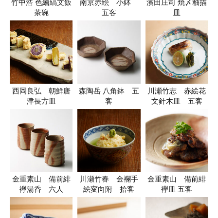
竹中浩 色繪縞文飯
南京赤絵 小鉢
濱田庄司 焼〆釉描
茶碗
五客
皿
西岡良弘 朝鮮唐
森陶岳 八角鉢 五
川瀬竹志 赤絵花
津長方皿
客
文針木皿 五客
金重素山 備前緋
川瀬竹春 金襴手
金重素山 備前緋
襷湯呑 六人
絵変向附 拾客
襷皿 五客