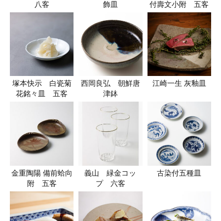
八客
飾皿
付壽文小附 五客
塚本快示 白瓷菊
西岡良弘 朝鮮唐
江崎一生 灰釉皿
花銘々皿 五客
津鉢
金重陶陽 備前蛤向
義山 緑金コッ
古染付五種皿
附 五客
プ 六客