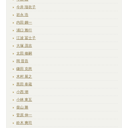
今井 瑠衣子
岩永 浩
内田 鋼一
浦口 雅行
江波 冨士子
大塚 茂吉
太田 修嗣
岡 晋吾
鎌田 克慈
木村 展之
黒田 泰蔵
小西 潮
小林 東五
柴山 勝
菅原 伸一
鈴木 爽司