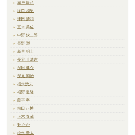
瀬戸 毅己
滝口 和男
津田 清和
直木 美佐
中野 欽二郎
長野 烈
新里 明士
長谷川 清吉
深田 健介
深見 陶治
福永幾夫
福野 道隆
藤平 寧
前田 正博
正木 春蔵
升 たか
松永 圭太