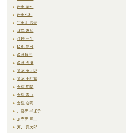
岩田 藤七
岩田久利
宇田川 抱青
梅澤 隆眞
江崎 一生
岡部 嶺男
各務鑛三
各務 周海
加藤 唐九郎
加藤 土師萌
金重 陶陽
金重 素山
金重 道明
川喜田 半泥子
加守田 章二
河井 寛次郎