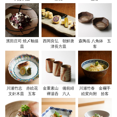
濱田庄司 焼〆釉描
西岡良弘 朝鮮唐
森陶岳 八角鉢 五
皿
津長方皿
客
川瀬竹志 赤絵花
金重素山 備前緋
川瀬竹春 金襴手
文針木皿 五客
襷湯呑 六人
絵変向附 拾客