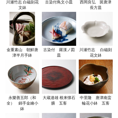
川瀬竹志 白磁刻花
古染付鳥文小皿
西岡良弘 斑唐津
文鉢
長方皿
金重素山 朝鮮唐
古染付 羅漢ノ図
川瀬竹志 白磁刻
津半月手鉢
皿
花文鉢
永樂善五郎（和
大蔵達雄 根来懐石
中里隆 唐津南蛮
全） 錦手金繪小
膳 五客
輪花小鉢 五客
鉢