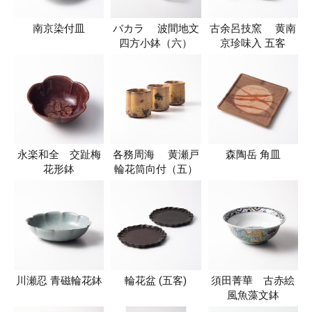
南京染付皿
バカラ 波間地文
古余呂技窯 黄南
四方小鉢（六）
京珍味入 五客
永楽和全 交趾梅
各務周海 黄瀬戸
森陶岳 角皿
花形鉢
輪花筒向付（五）
川瀬忍 青磁輪花鉢
輪花盆 (五客)
須田菁華 古赤絵
風魚藻文鉢