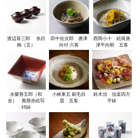
渡辺喜三郎 糸目
田中佐次郎 唐津
西岡小十 絵斑唐
椀（五）
向付 六客
津平向附 五客
永樂善五郎（和
小林東五 刷毛目
鈴木治 信楽四方
全） 萬暦赤絵写
皿 五客
平鉢
枡鉢