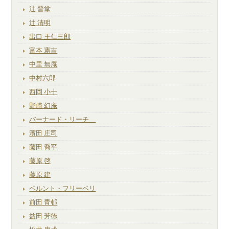
辻 晉堂
辻 清明
出口 王仁三郎
富本 憲吉
中里 無庵
中村六郎
西岡 小十
野崎 幻庵
バーナード・リーチ
濱田 庄司
藤田 喬平
藤原 啓
藤原 建
ベルント・フリーベリ
前田 青邨
益田 芳徳