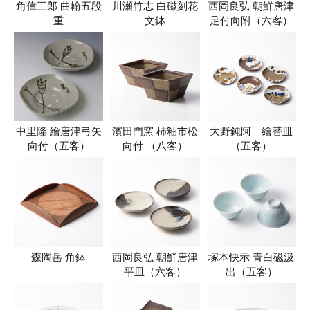
角偉三郎 曲輪五段
川瀬竹志 白磁刻花
西岡良弘 朝鮮唐津
重
文鉢
足付向附（六客）
中里隆 繪唐津弓矢
濱田門窯 柿釉市松
大野鈍阿 繪替皿
向付（五客）
向付 （八客）
（五客）
森陶岳 角鉢
西岡良弘 朝鮮唐津
塚本快示 青白磁汲
平皿（六客）
出（五客）