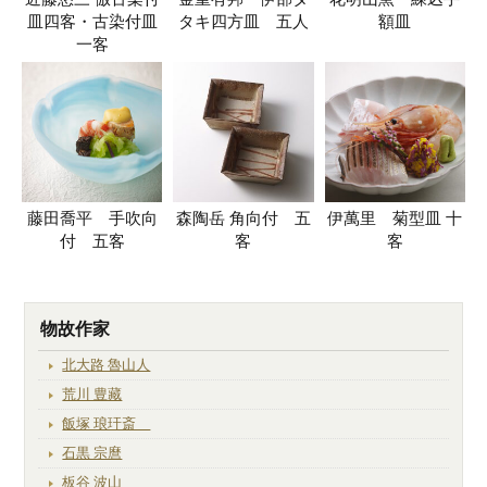
皿四客・古染付皿
タキ四方皿 五人
額皿
一客
藤田喬平 手吹向
森陶岳 角向付 五
伊萬里 菊型皿 十
付 五客
客
客
物故作家
北大路 魯山人
荒川 豊藏
飯塚 琅玕斎
石黒 宗麿
板谷 波山