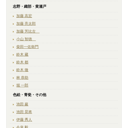
志野・織部・黄瀬戸
加藤 高宏
加藤 亮太郎
加藤 芳比古
小山 智徳
柴田一佐衛門
鈴木 藏
鈴木 都
鈴木 徹
林 恭助
堀 一郎
色絵・青瓷・その他
池田 巖
池田 晃将
伊藤 秀人
今泉 毅