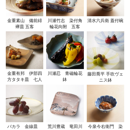
金重素山 備前緋
川瀬竹志 染付角
清水六兵衛 蓋付碗
襷皿 五客
輪花向附 五客
金重有邦 伊部四
川瀬忍 青磁輪花
藤田喬平 手吹ヴェ
方タタキ皿 七人
鉢
ニス鉢
バカラ 金線皿
荒川豊蔵 竜田川
今泉今右衛門 染