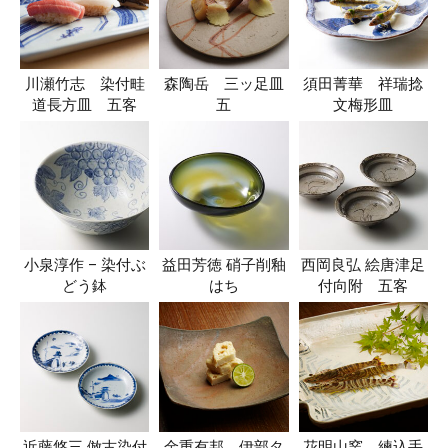
川瀬竹志 染付畦
森陶岳 三ッ足皿
須田菁華 祥瑞捻
道長方皿 五客
五
文梅形皿
小泉淳作 – 染付ぶ
益田芳徳 硝子削釉
西岡良弘 絵唐津足
どう鉢
はち
付向附 五客
近藤悠三 倣古染付
金重有邦 伊部タ
花明山窯 練込手