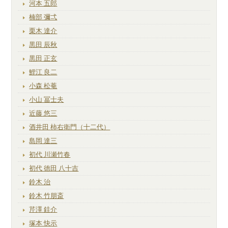
河本 五郎
楠部 彌弌
栗木 達介
黒田 辰秋
黒田 正玄
鯉江 良二
小森 松菴
小山 冨士夫
近藤 悠三
酒井田 柿右衛門（十二代）
島岡 達三
初代 川瀬竹春
初代 徳田 八十吉
鈴木 治
鈴木 竹朋斎
芹澤 銈介
塚本 快示