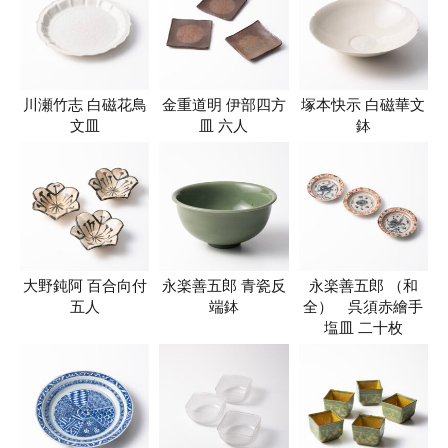
川瀬竹志 白磁花鳥
金重道明 伊部四方
塚本快示 白磁華文
文皿
皿 六人
鉢
大野鈍阿 百合向付
永楽善五郎 青瓷反
永楽善五郎 （和
五人
端鉢
全） 呉須赤繪手
塩皿 二十枚