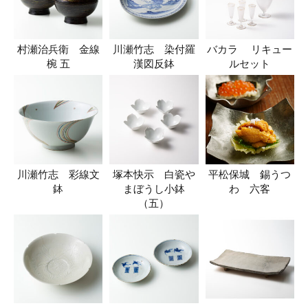
村瀬治兵衛 金線
川瀬竹志 染付羅
バカラ リキュー
椀 五
漢図反鉢
ルセット
川瀬竹志 彩線文
塚本快示 白瓷や
平松保城 錫うつ
鉢
まぼうし小鉢
わ 六客
（五）