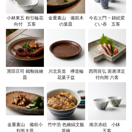
小林東五 粉引輪花
金重素山 備前木
今右エ門 – 錦絵変
向付 五客
の葉皿
ぐい吞 五客
濱田庄司 鐵釉抜繪
川北良造 欅造輪
西岡良弘 斑唐津足
皿
花菓子盆
付向附 六客
金重素山 備前小
竹中浩 色繪縞文飯
南京赤絵 小鉢
判形大皿
茶碗
五客