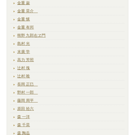
金重 巌
金重 晃介
金重 愫
金重 有邦
熊野 九郎右ヱ門
島村 光
末廣 学
高力 芳照
辻村 塊
辻村 唯
長岡 正巳
野村 一郎
藤岡 周平
原田 拾六
森 一洋
森 千晃
森 陶岳