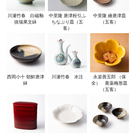
川瀬竹春 白磁釉
中里隆 唐津粉引ふ
中里隆 繪唐津皿
抜瑞果文鉢
ちなぶり皿（五
（五客）
客）
西岡小十 朝鮮唐津
川瀬竹春 水注
永楽善五郎 （保
鉢
全） 黄薬梅形皿
（五客）