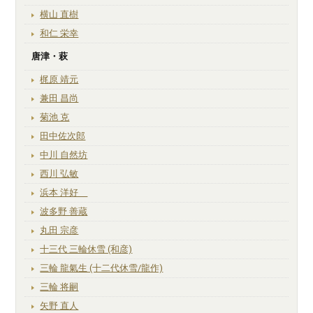
横山 直樹
和仁 栄幸
唐津・萩
梶原 靖元
兼田 昌尚
菊池 克
田中佐次郎
中川 自然坊
西川 弘敏
浜本 洋好
波多野 善蔵
丸田 宗彦
十三代 三輪休雪 (和彦)
三輪 龍氣生 (十二代休雪/龍作)
三輪 将嗣
矢野 直人