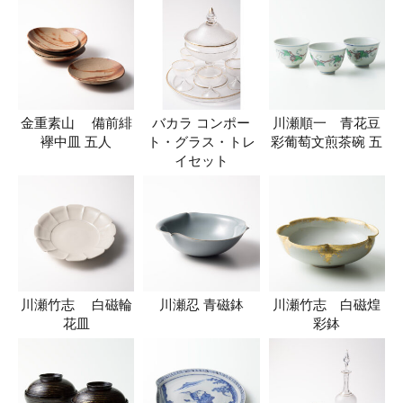
金重素山 備前緋
バカラ コンポー
川瀬順一 青花豆
襷中皿 五人
ト・グラス・トレ
彩葡萄文煎茶碗 五
イセット
川瀬竹志 白磁輪
川瀬忍 青磁鉢
川瀬竹志 白磁煌
花皿
彩鉢