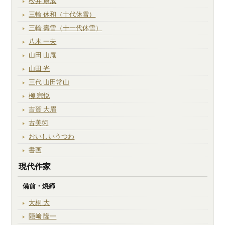
松井 康成
三輪 休和（十代休雪）
三輪 壽雪（十一代休雪）
八木 一夫
山田 山庵
山田 光
三代 山田常山
柳 宗悦
吉賀 大眉
古美術
おいしいうつわ
書画
現代作家
備前・焼締
大桐 大
隠﨑 隆一