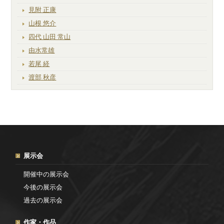
見附 正康
山根 悠介
四代 山田 常山
由水常雄
若尾 経
渡部 秋彦
展示会
開催中の展示会
今後の展示会
過去の展示会
作家・作品