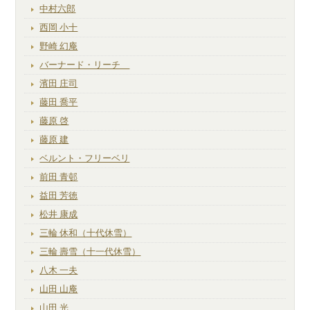
中村六郎
西岡 小十
野崎 幻庵
バーナード・リーチ
濱田 庄司
藤田 喬平
藤原 啓
藤原 建
ベルント・フリーベリ
前田 青邨
益田 芳徳
松井 康成
三輪 休和（十代休雪）
三輪 壽雪（十一代休雪）
八木 一夫
山田 山庵
山田 光