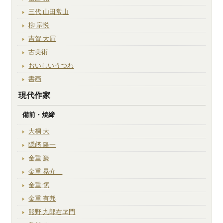
三代 山田常山
柳 宗悦
吉賀 大眉
古美術
おいしいうつわ
書画
現代作家
備前・焼締
大桐 大
隠﨑 隆一
金重 巌
金重 晃介
金重 愫
金重 有邦
熊野 九郎右ヱ門