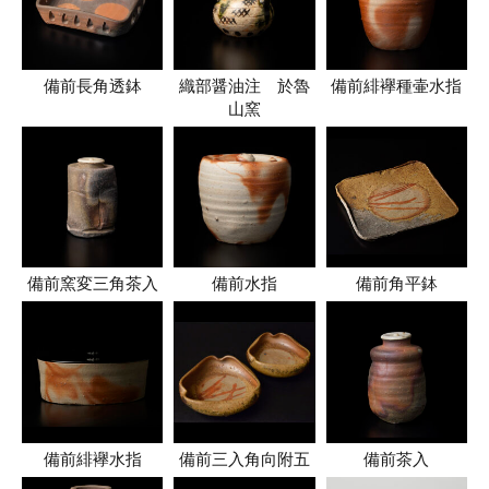
備前長角透鉢
織部醤油注 於魯
備前緋襷種壷水指
山窯
備前窯変三角茶入
備前水指
備前角平鉢
備前緋襷水指
備前三入角向附五
備前茶入