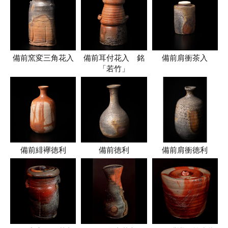
備前窯変三角花入
備前耳付花入 銘
備前肩衝茶入
「若竹」
備前緋襷徳利
備前徳利
備前肩衝徳利