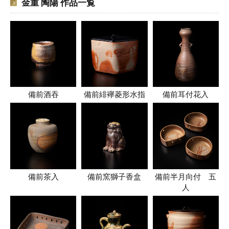
金重 陶陽 作品一覧
備前酒吞
備前緋襷菱形水指
備前耳付花入
備前茶入
備前窯獅子香盒
備前半月向付 五
人