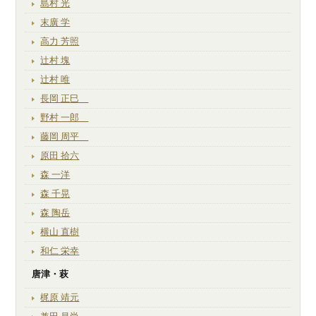
島村 光
末廣 学
高力 芳照
辻村 塊
辻村 唯
長岡 正巳
野村 一郎
藤岡 周平
原田 拾六
森 一洋
森 千晃
森 陶岳
横山 直樹
和仁 栄幸
唐津・萩
梶原 靖元