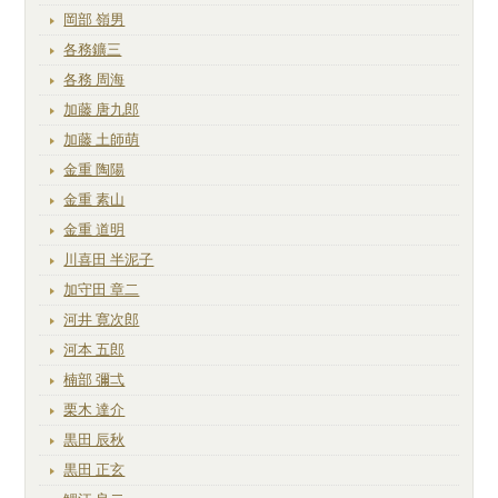
岡部 嶺男
各務鑛三
各務 周海
加藤 唐九郎
加藤 土師萌
金重 陶陽
金重 素山
金重 道明
川喜田 半泥子
加守田 章二
河井 寛次郎
河本 五郎
楠部 彌弌
栗木 達介
黒田 辰秋
黒田 正玄