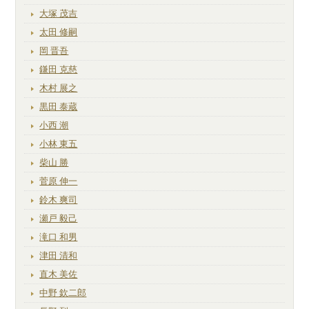
大塚 茂吉
太田 修嗣
岡 晋吾
鎌田 克慈
木村 展之
黒田 泰蔵
小西 潮
小林 東五
柴山 勝
菅原 伸一
鈴木 爽司
瀬戸 毅己
滝口 和男
津田 清和
直木 美佐
中野 欽二郎