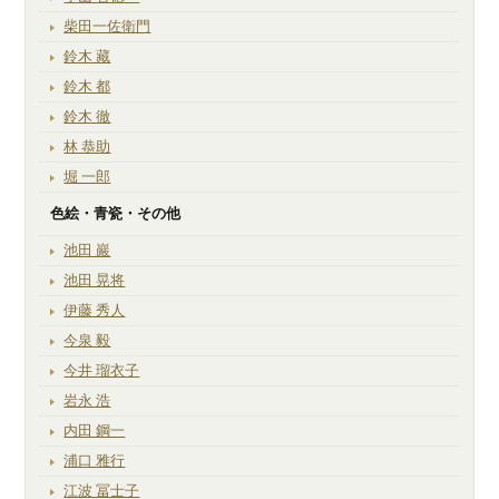
柴田一佐衛門
鈴木 藏
鈴木 都
鈴木 徹
林 恭助
堀 一郎
色絵・青瓷・その他
池田 巖
池田 晃将
伊藤 秀人
今泉 毅
今井 瑠衣子
岩永 浩
内田 鋼一
浦口 雅行
江波 冨士子