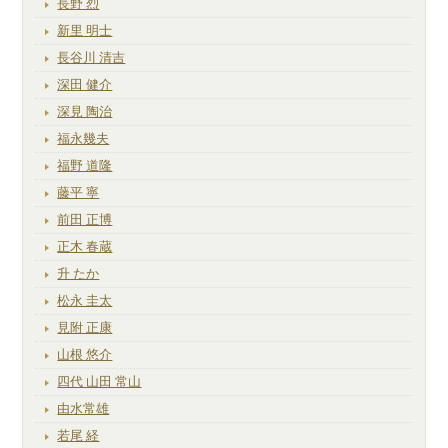
長野 烈
新里 明士
長谷川 清吉
深田 健介
深見 陶治
福永幾夫
福野 道隆
藤平 寧
前田 正博
正木 春蔵
升 たか
松永 圭太
見附 正康
山根 悠介
四代 山田 常山
由水常雄
若尾 経