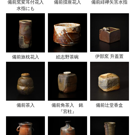
備前窯変耳付花入
備前擂座花入
備前緋襷矢筈水指
水指にも
伊部窯 升蓋置
備前旅枕花入
絵志野茶碗
備前茶入
備前角茶入 銘
備前辻堂香盒
『宮柱』