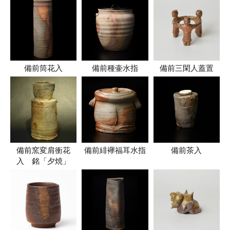
備前筒花入
備前種壷水指
備前三閑人蓋置
備前窯変肩衝花
備前緋襷福耳水指
備前茶入
入 銘「夕焼」