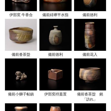
伊部窯 牛香合
備前緋襷平水指
備前徳利
備前沓茶盌
備前徳利
備前花入
備前小獅子帖鎮
伊部窯枡蓋置
備前沓茶盌 銘
「訪れ」