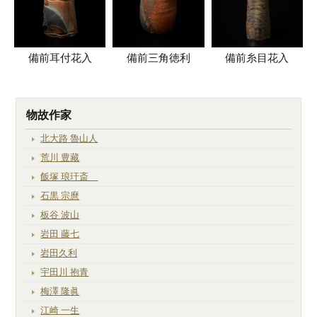
備前耳付花入
備前三角徳利
備前糸目花入
物故作家
北大路 魯山人
荒川 豊藏
飯塚 琅玕斎
石黒 宗麿
板谷 波山
岩田 藤七
岩田久利
宇田川 抱青
梅澤 隆眞
江崎 一生