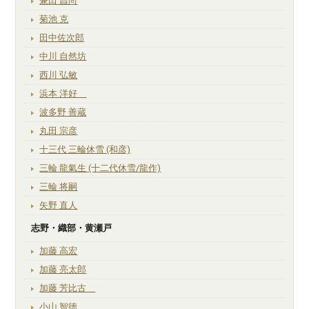
兼田 昌尚
菊池 克
田中佐次郎
中川 自然坊
西川 弘敏
浜本 洋好
波多野 善蔵
丸田 宗彦
十三代 三輪休雪 (和彦)
三輪 龍氣生 (十二代休雪/龍作)
三輪 将嗣
矢野 直人
志野・織部・黄瀬戸
加藤 高宏
加藤 亮太郎
加藤 芳比古
小山 智徳