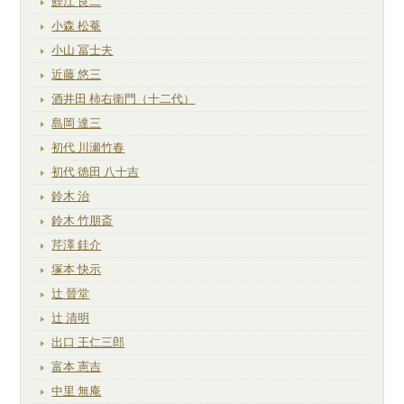
鯉江 良二
小森 松菴
小山 冨士夫
近藤 悠三
酒井田 柿右衛門（十二代）
島岡 達三
初代 川瀬竹春
初代 徳田 八十吉
鈴木 治
鈴木 竹朋斎
芹澤 銈介
塚本 快示
辻 晉堂
辻 清明
出口 王仁三郎
富本 憲吉
中里 無庵