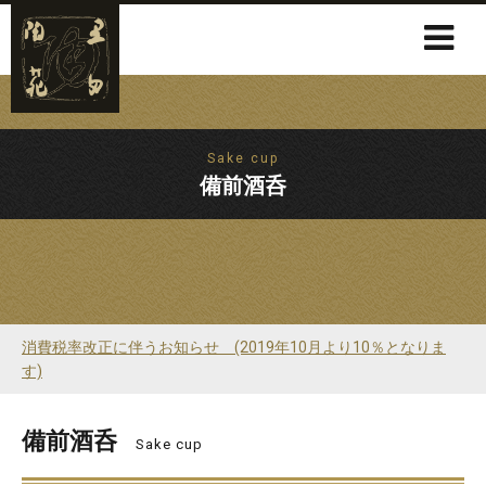
Sake cup
備前酒呑
消費税率改正に伴うお知らせ (2019年10月より10％となりま
す)
備前酒呑
Sake cup