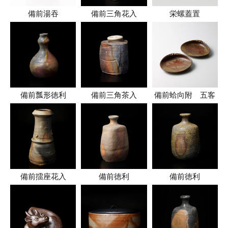
備前湯吞
備前三角花入
栄螺蓋置
備前瓢形徳利
備前三角茶入
備前蛤向附 五客
備前擂座花入
備前徳利
備前徳利