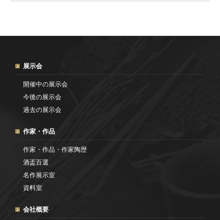
展示会
開催中の展示会
今後の展示会
過去の展示会
作家・作品
作家・作品・作家陶歴
酒盃百選
名作展示室
資料室
会社概要