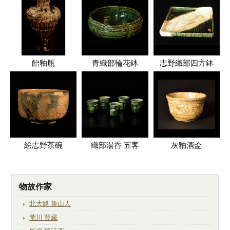
飴釉瓶
青織部輪花鉢
志野織部四方鉢
絵志野茶碗
織部湯呑 五客
灰釉酒盃
物故作家
北大路 魯山人
荒川 豊藏