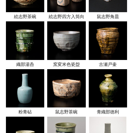
絵志野茶碗
絵志野四方入筒向
鼠志野角皿
織部湯呑
窯変米色瓷盌
古瀬戸壷
粉青砧
鼠志野茶碗
青織部徳利