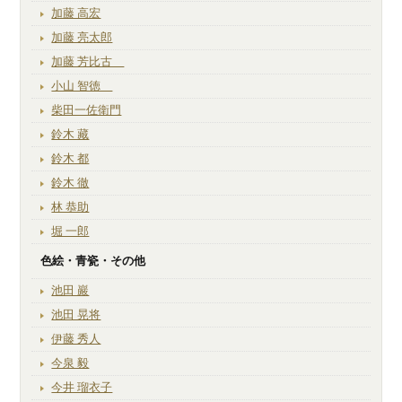
加藤 高宏
加藤 亮太郎
加藤 芳比古
小山 智徳
柴田一佐衛門
鈴木 藏
鈴木 都
鈴木 徹
林 恭助
堀 一郎
色絵・青瓷・その他
池田 巖
池田 晃将
伊藤 秀人
今泉 毅
今井 瑠衣子