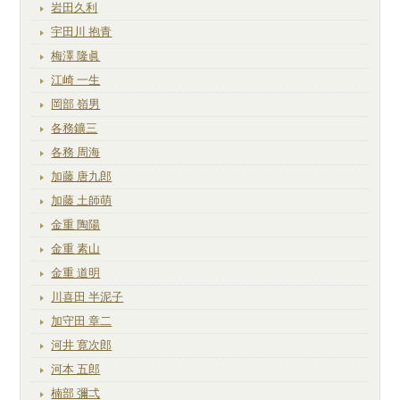
岩田久利
宇田川 抱青
梅澤 隆眞
江崎 一生
岡部 嶺男
各務鑛三
各務 周海
加藤 唐九郎
加藤 土師萌
金重 陶陽
金重 素山
金重 道明
川喜田 半泥子
加守田 章二
河井 寛次郎
河本 五郎
楠部 彌弌