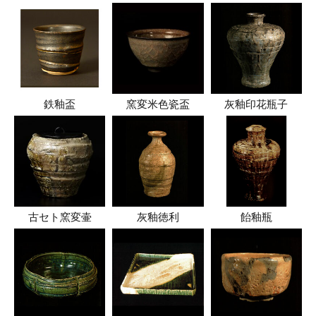
鉄釉盃
窯変米色瓷盃
灰釉印花瓶子
古セト窯変壷
灰釉徳利
飴釉瓶