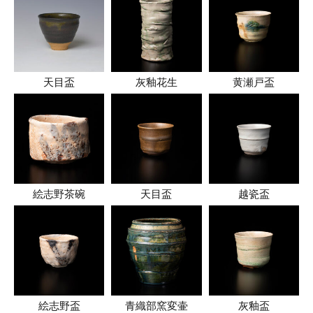
天目盃
灰釉花生
黄瀬戸盃
絵志野茶碗
天目盃
越瓷盃
絵志野盃
青織部窯変壷
灰釉盃