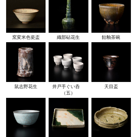
窯変米色瓷盃
織部砧花生
飴釉茶碗
鼠志野花生
井戸手ぐい呑
天目盃
（五）