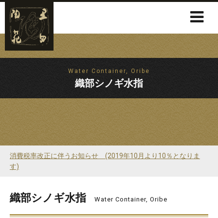
Water Container, Oribe
織部シノギ水指
消費税率改正に伴うお知らせ (2019年10月より10％となりま
す)
織部シノギ水指
Water Container, Oribe