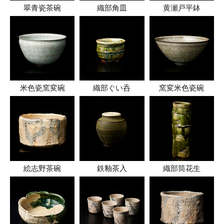
翠青瓷茶碗
織部角皿
黄瀬戸平鉢
米色瓷窯変碗
織部ぐい呑
窯変米色瓷碗
絵志野茶碗
鉄釉茶入
織部筒花生