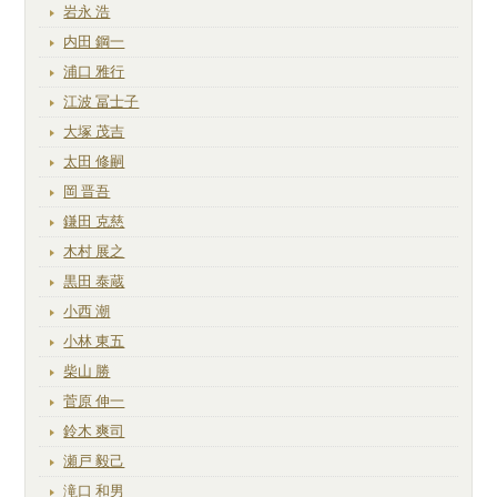
岩永 浩
内田 鋼一
浦口 雅行
江波 冨士子
大塚 茂吉
太田 修嗣
岡 晋吾
鎌田 克慈
木村 展之
黒田 泰蔵
小西 潮
小林 東五
柴山 勝
菅原 伸一
鈴木 爽司
瀬戸 毅己
滝口 和男