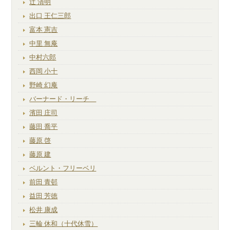
辻 清明
出口 王仁三郎
富本 憲吉
中里 無庵
中村六郎
西岡 小十
野崎 幻庵
バーナード・リーチ
濱田 庄司
藤田 喬平
藤原 啓
藤原 建
ベルント・フリーベリ
前田 青邨
益田 芳徳
松井 康成
三輪 休和（十代休雪）