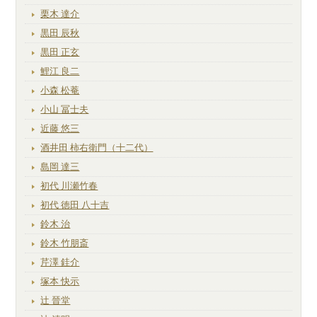
栗木 達介
黒田 辰秋
黒田 正玄
鯉江 良二
小森 松菴
小山 冨士夫
近藤 悠三
酒井田 柿右衛門（十二代）
島岡 達三
初代 川瀬竹春
初代 徳田 八十吉
鈴木 治
鈴木 竹朋斎
芹澤 銈介
塚本 快示
辻 晉堂