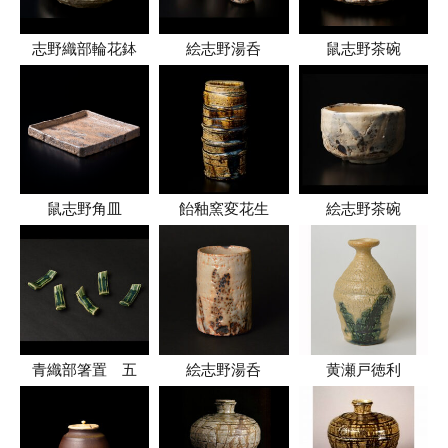
志野織部輪花鉢
絵志野湯呑
鼠志野茶碗
鼠志野角皿
飴釉窯変花生
絵志野茶碗
青織部箸置 五
絵志野湯呑
黄瀬戸徳利