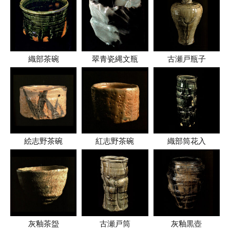
織部茶碗
翠青瓷縄文瓶
古瀬戸瓶子
絵志野茶碗
紅志野茶碗
織部筒花入
灰釉茶盌
古瀬戸筒
灰釉黒壺