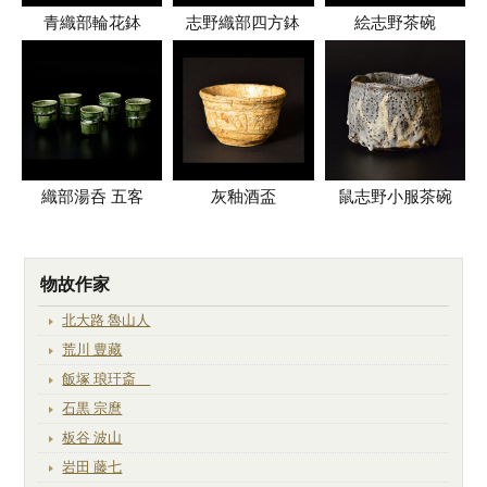
青織部輪花鉢
志野織部四方鉢
絵志野茶碗
織部湯呑 五客
灰釉酒盃
鼠志野小服茶碗
物故作家
北大路 魯山人
荒川 豊藏
飯塚 琅玕斎
石黒 宗麿
板谷 波山
岩田 藤七