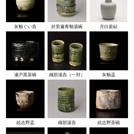
灰釉ぐい呑
於里遍青釉湯碗
月白瓷砧
瀬戸黒茶碗
織部湯呑（一対）
灰釉盃
絵志野盃
織部湯呑
絵志野茶碗