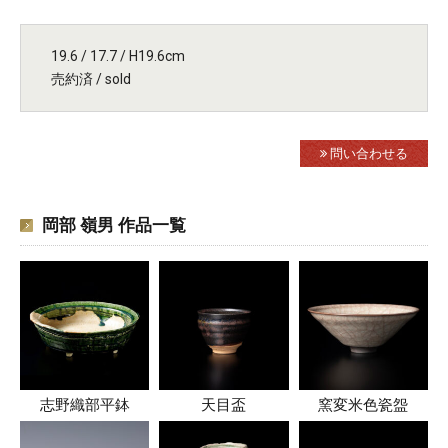
19.6 / 17.7 / H19.6cm
売約済 / sold
問い合わせる
岡部 嶺男 作品一覧
志野織部平鉢
天目盃
窯変米色瓷盌