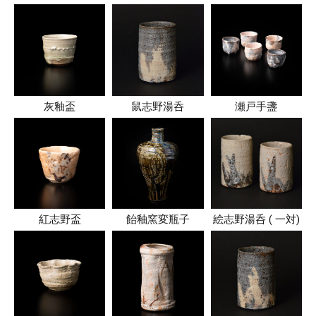
灰釉盃
鼠志野湯呑
瀬戸手盞
紅志野盃
飴釉窯変瓶子
絵志野湯呑 ( 一対)