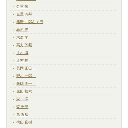
金重 愫
金重 有邦
熊野 九郎右ヱ門
島村 光
末廣 学
高力 芳照
辻村 塊
辻村 唯
長岡 正巳
野村 一郎
藤岡 周平
原田 拾六
森 一洋
森 千晃
森 陶岳
横山 直樹