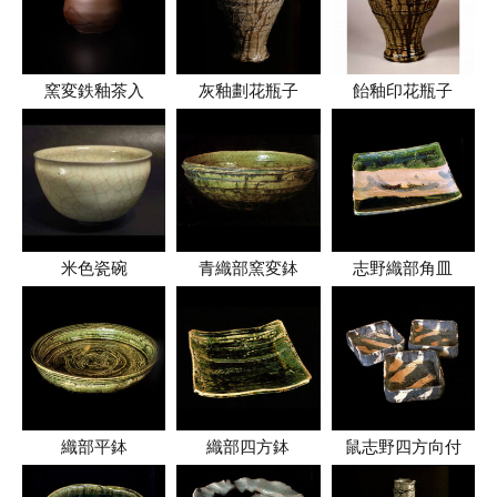
窯変鉄釉茶入
灰釉劃花瓶子
飴釉印花瓶子
米色瓷碗
青織部窯変鉢
志野織部角皿
織部平鉢
織部四方鉢
鼠志野四方向付