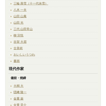
三輪 壽雪（十一代休雪）
八木 一夫
山田 山庵
山田 光
三代 山田常山
柳 宗悦
吉賀 大眉
古美術
おいしいうつわ
書画
現代作家
備前・焼締
大桐 大
隠﨑 隆一
金重 巌
金重 晃介