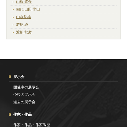
山根 悠介
四代 山田 常山
由水常雄
若尾 経
渡部 秋彦
展示会
開催中の展示会
今後の展示会
過去の展示会
作家・作品
作家・作品・作家陶歴