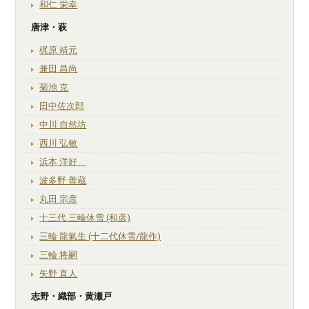
和仁 栄幸
唐津・萩
梶原 靖元
兼田 昌尚
菊池 克
田中佐次郎
中川 自然坊
西川 弘敏
浜本 洋好
波多野 善蔵
丸田 宗彦
十三代 三輪休雪 (和彦)
三輪 龍氣生 (十二代休雪/龍作)
三輪 将嗣
矢野 直人
志野・織部・黄瀬戸