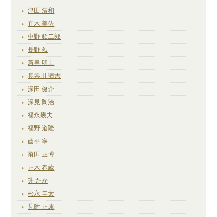
津田 清和
直木 美佐
中野 欽二郎
長野 烈
新里 明士
長谷川 清吉
深田 健介
深見 陶治
福永幾夫
福野 道隆
藤平 寧
前田 正博
正木 春蔵
升 たか
松永 圭太
見附 正康