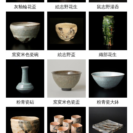
灰釉輪花盃
絵志野花生
鼠志野湯呑
窯変米色瓷碗
絵志野盃
織部花生
粉青瓷砧
窯変米色瓷盃
粉青瓷大鉢