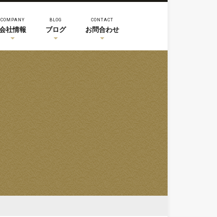
COMPANY
BLOG
CONTACT
会社情報
ブログ
お問合わせ