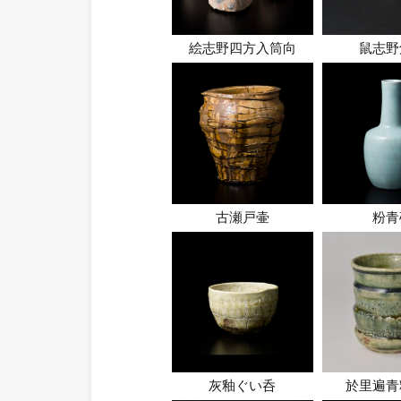
絵志野四方入筒向
鼠志野
古瀬戸壷
粉青
灰釉ぐい呑
於里遍青