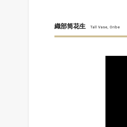
織部筒花生
Tall Vase, Oribe