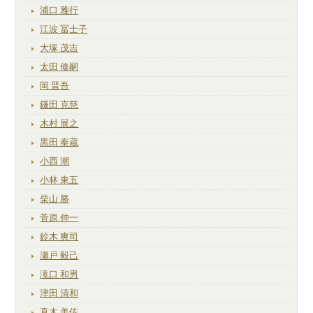
浦口 雅行
江波 冨士子
大塚 茂吉
太田 修嗣
岡 晋吾
鎌田 克慈
木村 展之
黒田 泰蔵
小西 潮
小林 東五
柴山 勝
菅原 伸一
鈴木 爽司
瀬戸 毅己
滝口 和男
津田 清和
直木 美佐