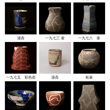
湯呑
一九七三 壷
一九七八 壷
一九七五 彩色壺
湯呑
炻壷