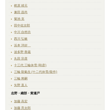
梶原 靖元
兼田 昌尚
菊池 克
田中佐次郎
中川 自然坊
西川 弘敏
浜本 洋好
波多野 善蔵
丸田 宗彦
十三代 三輪休雪 (和彦)
三輪 龍氣生 (十二代休雪/龍作)
三輪 将嗣
矢野 直人
志野・織部・黄瀬戸
加藤 高宏
加藤 亮太郎