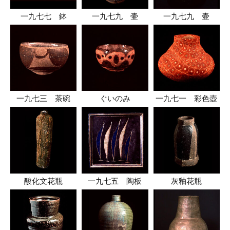
一九七七 鉢
一九七九 壷
一九七九 壷
一九七三 茶碗
ぐいのみ
一九七一 彩色壺
酸化文花瓶
一九七五 陶板
灰釉花瓶