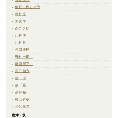
熊野 九郎右ヱ門
島村 光
末廣 学
高力 芳照
辻村 塊
辻村 唯
長岡 正巳
野村 一郎
藤岡 周平
原田 拾六
森 一洋
森 千晃
森 陶岳
横山 直樹
和仁 栄幸
唐津・萩