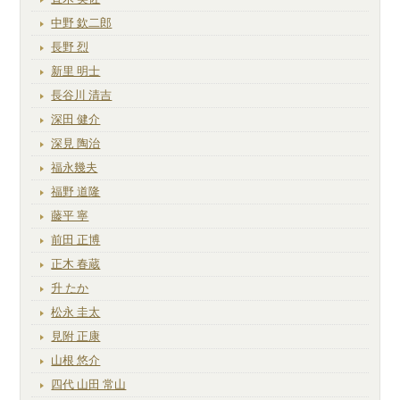
中野 欽二郎
長野 烈
新里 明士
長谷川 清吉
深田 健介
深見 陶治
福永幾夫
福野 道隆
藤平 寧
前田 正博
正木 春蔵
升 たか
松永 圭太
見附 正康
山根 悠介
四代 山田 常山