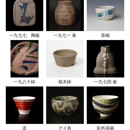
一九七七 陶板
一九七一 壷
茶碗
一九八十鉢
植木鉢
一九七四 壷
盃
グイ呑
彩色茶碗