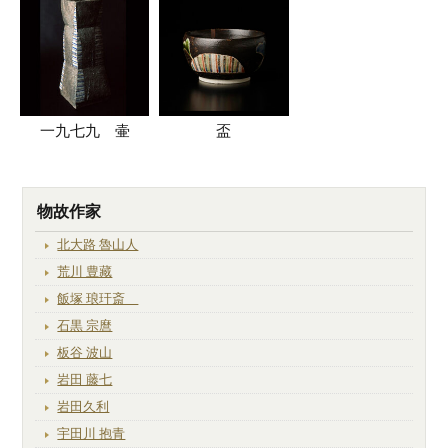
一九七九 壷
盃
物故作家
北大路 魯山人
荒川 豊藏
飯塚 琅玕斎
石黒 宗麿
板谷 波山
岩田 藤七
岩田久利
宇田川 抱青