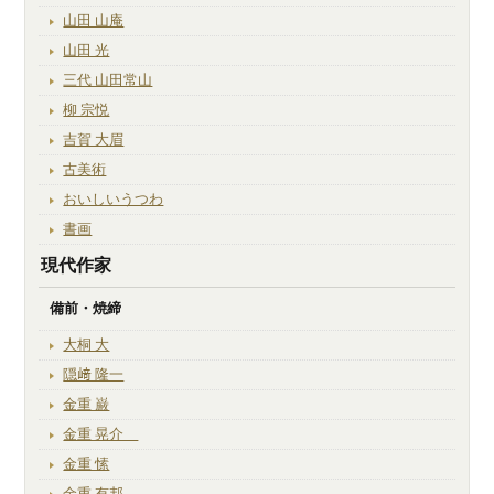
山田 山庵
山田 光
三代 山田常山
柳 宗悦
吉賀 大眉
古美術
おいしいうつわ
書画
現代作家
備前・焼締
大桐 大
隠﨑 隆一
金重 巌
金重 晃介
金重 愫
金重 有邦