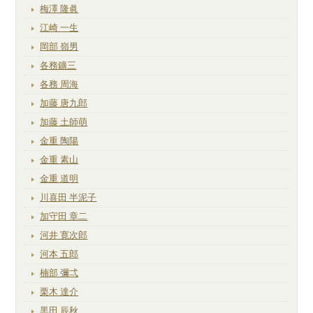
梅澤 隆眞
江崎 一生
岡部 嶺男
各務鑛三
各務 周海
加藤 唐九郎
加藤 土師萌
金重 陶陽
金重 素山
金重 道明
川喜田 半泥子
加守田 章二
河井 寛次郎
河本 五郎
楠部 彌弌
栗木 達介
黒田 辰秋