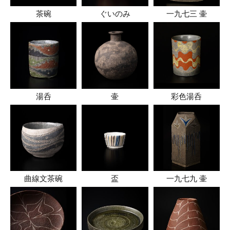
茶碗
ぐいのみ
一九七三 壷
湯呑
壷
彩色湯呑
曲線文茶碗
盃
一九七九 壷