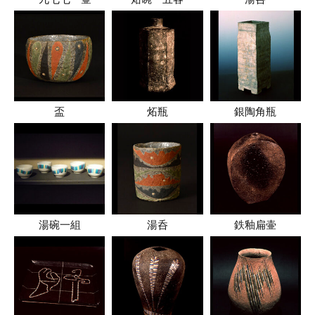
盃
炻瓶
銀陶角瓶
湯碗一組
湯呑
鉄釉扁壷