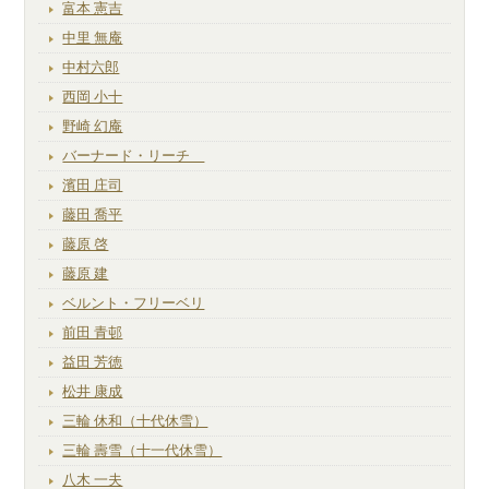
富本 憲吉
中里 無庵
中村六郎
西岡 小十
野崎 幻庵
バーナード・リーチ
濱田 庄司
藤田 喬平
藤原 啓
藤原 建
ベルント・フリーベリ
前田 青邨
益田 芳徳
松井 康成
三輪 休和（十代休雪）
三輪 壽雪（十一代休雪）
八木 一夫