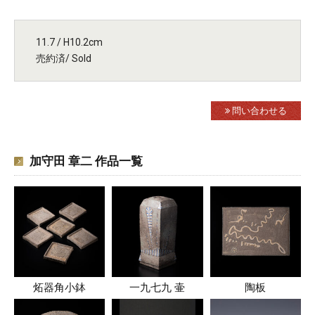
11.7 / H10.2cm
売約済/ Sold
問い合わせる
加守田 章二 作品一覧
炻器角小鉢
一九七九 壷
陶板