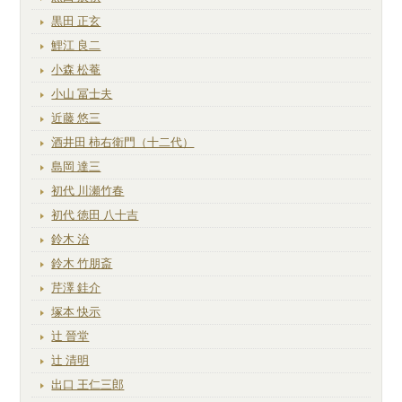
黒田 正玄
鯉江 良二
小森 松菴
小山 冨士夫
近藤 悠三
酒井田 柿右衛門（十二代）
島岡 達三
初代 川瀬竹春
初代 徳田 八十吉
鈴木 治
鈴木 竹朋斎
芹澤 銈介
塚本 快示
辻 晉堂
辻 清明
出口 王仁三郎