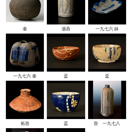
壷
湯呑
一九七六 鉢
一九七六 壷
盃
盃
炻壺
盃
壺 一九七八