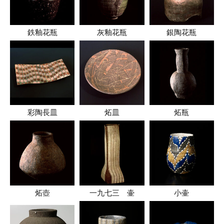
鉄釉花瓶
灰釉花瓶
銀陶花瓶
彩陶長皿
炻皿
炻瓶
炻壺
一九七三 壷
小壷