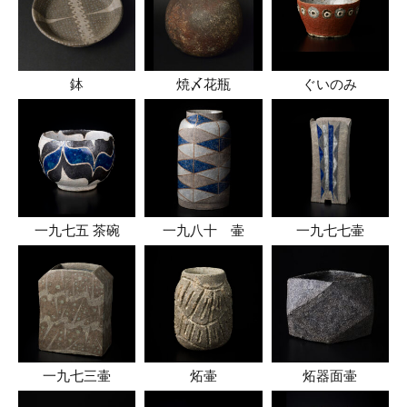
鉢
焼〆花瓶
ぐいのみ
一九七五 茶碗
一九八十 壷
一九七七壷
一九七三壷
炻壷
炻器面壷