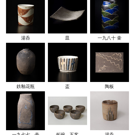
湯呑
皿
一九八十 壷
鉄釉花瓶
盃
陶板
一九七七 壷
炻碗 五客
湯呑