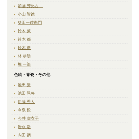
加藤 芳比古
小山 智徳
柴田一佐衛門
鈴木 藏
鈴木 都
鈴木 徹
林 恭助
堀 一郎
色絵・青瓷・その他
池田 巖
池田 晃将
伊藤 秀人
今泉 毅
今井 瑠衣子
岩永 浩
内田 鋼一