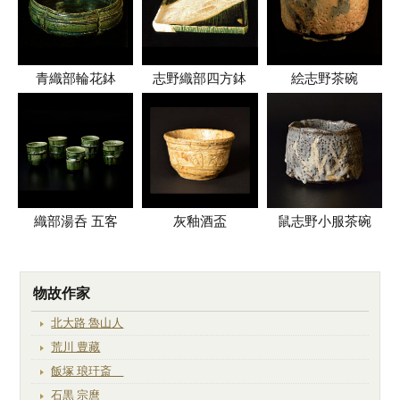
青織部輪花鉢
志野織部四方鉢
絵志野茶碗
織部湯呑 五客
灰釉酒盃
鼠志野小服茶碗
物故作家
北大路 魯山人
荒川 豊藏
飯塚 琅玕斎
石黒 宗麿