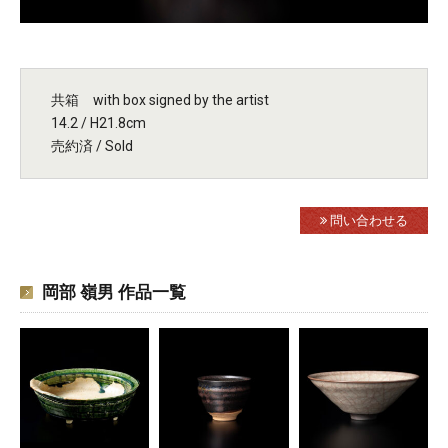
共箱 with box signed by the artist
14.2 / H21.8cm
売約済 / Sold
問い合わせる
岡部 嶺男 作品一覧