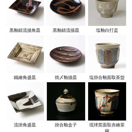
黒釉錆流描角皿
黒釉錆流描皿
塩釉白打盃
鐵繪角盛皿
焼〆釉描皿
塩掛合釉面取茶盌
流掛角盛皿
掛合釉盒子
琉球窯面取赤繪茶
碗