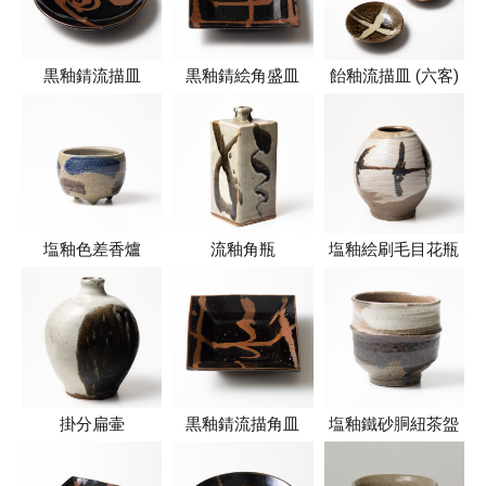
黒釉錆流描皿
黒釉錆絵角盛皿
飴釉流描皿 (六客)
塩釉色差香爐
流釉角瓶
塩釉絵刷毛目花瓶
掛分扁壷
黒釉錆流描角皿
塩釉鐵砂胴紐茶盌