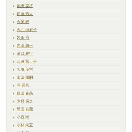
池田 晃将
伊藤 秀人
今泉 毅
今井 瑠衣子
岩永 浩
内田 鋼一
浦口 雅行
江波 冨士子
大塚 茂吉
太田 修嗣
岡 晋吾
鎌田 克慈
木村 展之
黒田 泰蔵
小西 潮
小林 東五