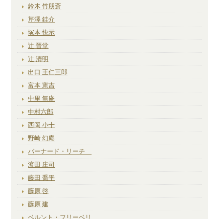
鈴木 竹朋斎
芹澤 銈介
塚本 快示
辻 晉堂
辻 清明
出口 王仁三郎
富本 憲吉
中里 無庵
中村六郎
西岡 小十
野崎 幻庵
バーナード・リーチ
濱田 庄司
藤田 喬平
藤原 啓
藤原 建
ベルント・フリーベリ