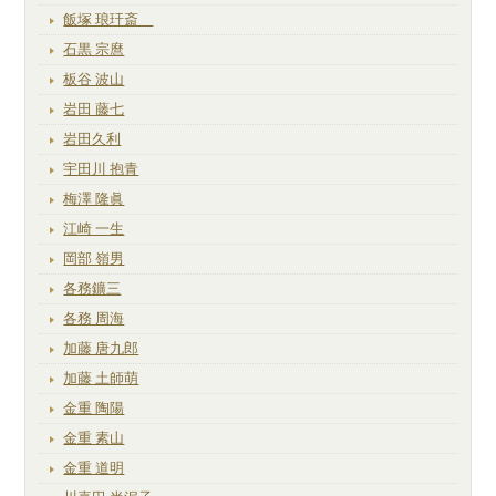
飯塚 琅玕斎
石黒 宗麿
板谷 波山
岩田 藤七
岩田久利
宇田川 抱青
梅澤 隆眞
江崎 一生
岡部 嶺男
各務鑛三
各務 周海
加藤 唐九郎
加藤 土師萌
金重 陶陽
金重 素山
金重 道明