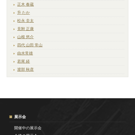
正木 春蔵
升 たか
松永 圭太
見附 正康
山根 悠介
四代 山田 常山
由水常雄
若尾 経
渡部 秋彦
展示会
開催中の展示会