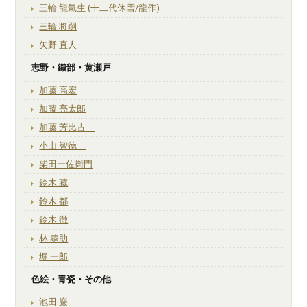
三輪 龍氣生 (十二代休雪/龍作)
三輪 将嗣
矢野 直人
志野・織部・黄瀬戸
加藤 高宏
加藤 亮太郎
加藤 芳比古
小山 智徳
柴田一佐衛門
鈴木 藏
鈴木 都
鈴木 徹
林 恭助
堀 一郎
色絵・青瓷・その他
池田 巖