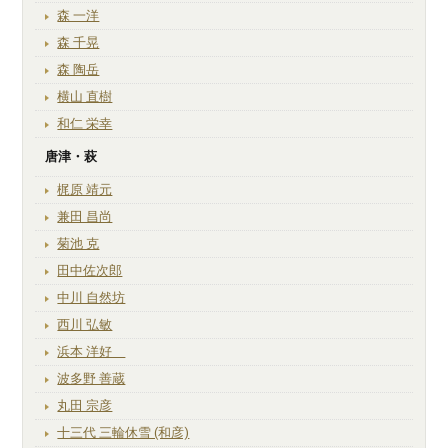
森 一洋
森 千晃
森 陶岳
横山 直樹
和仁 栄幸
唐津・萩
梶原 靖元
兼田 昌尚
菊池 克
田中佐次郎
中川 自然坊
西川 弘敏
浜本 洋好
波多野 善蔵
丸田 宗彦
十三代 三輪休雪 (和彦)