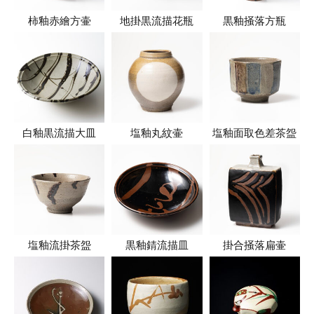
柿釉赤繪方壷
地掛黒流描花瓶
黒釉掻落方瓶
白釉黒流描大皿
塩釉丸紋壷
塩釉面取色差茶盌
塩釉流掛茶盌
黒釉錆流描皿
掛合掻落扁壷