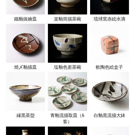
鐵釉抜繪皿
楽釉筒描茶碗
琉球窯赤絵水滴
焼〆釉描皿
塩釉色差茶碗
軟陶色絵盒子
縁黒茶盌
青釉流描取皿（6
白釉黒流描大鉢
客）