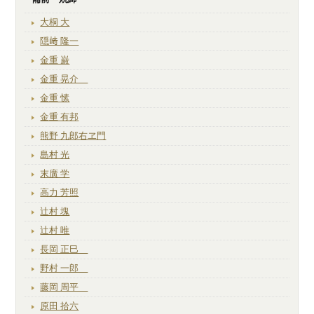
大桐 大
隠﨑 隆一
金重 巌
金重 晃介
金重 愫
金重 有邦
熊野 九郎右ヱ門
島村 光
末廣 学
高力 芳照
辻村 塊
辻村 唯
長岡 正巳
野村 一郎
藤岡 周平
原田 拾六