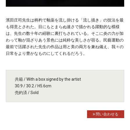
濱田庄司先生は柄杓で釉薬を流し掛ける「流し描き」の技法を最
も得意とされた。目にもとまらぬ速さで描かれる躍動的な模様
は、先生の数十年の経験に裏打ちされている。そこに炎の力が加
わって釉が混ざりあう景色には純粋な美しさが宿る。民藝運動の
最前で活躍された先生の作品は用と美の両方を兼ね備え、我々の
日常をより豊かなものにしてくれるだろう。
共箱 / With a box signed by the artist
30.9 / 30.2 / H5.6cm
売約済 / Sold
問い合わせる