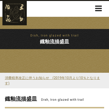
Dish, Iron glazed with trail
鐡釉流描盛皿
消費税率改正に伴うお知らせ (2019年10月より10％となりま
す)
鐡釉流描盛皿
Dish, Iron glazed with trail