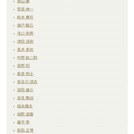
柴山 勝
菅原 伸一
鈴木 爽司
瀬戸 毅己
滝口 和男
津田 清和
直木 美佐
中野 欽二郎
長野 烈
新里 明士
長谷川 清吉
深田 健介
深見 陶治
福永幾夫
福野 道隆
藤平 寧
前田 正博