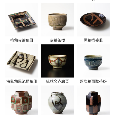
柿釉赤繪角皿
灰釉茶盌
黒釉描盛皿
海鼠釉黒流描角皿
琉球窯赤繪盃
藍塩釉面取茶盌