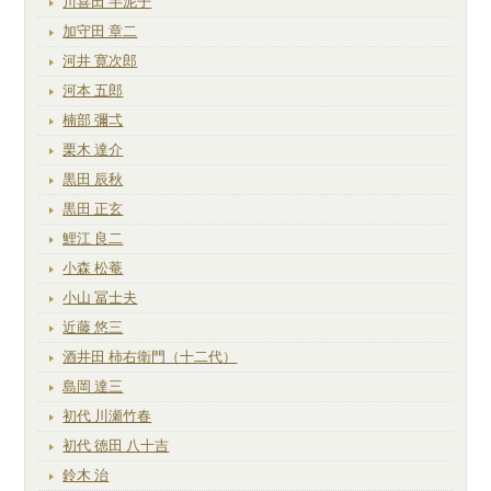
川喜田 半泥子
加守田 章二
河井 寛次郎
河本 五郎
楠部 彌弌
栗木 達介
黒田 辰秋
黒田 正玄
鯉江 良二
小森 松菴
小山 冨士夫
近藤 悠三
酒井田 柿右衛門（十二代）
島岡 達三
初代 川瀬竹春
初代 徳田 八十吉
鈴木 治