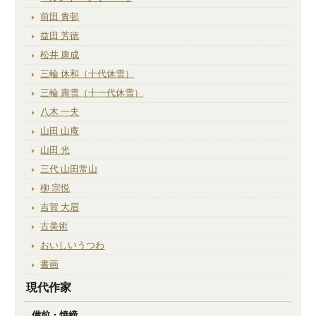
前田 青邨
益田 芳徳
松井 康成
三輪 休和（十代休雪）
三輪 壽雪（十一代休雪）
八木 一夫
山田 山庵
山田 光
三代 山田常山
柳 宗悦
吉賀 大眉
古美術
おいしいうつわ
書画
現代作家
備前・焼締