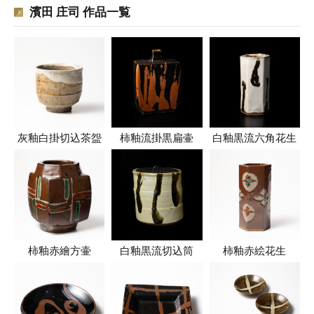
濱田 庄司 作品一覧
灰釉白掛切込茶盌
柿釉流掛黒扁壷
白釉黒流六角花生
柿釉赤繪方壷
白釉黒流切込筒
柿釉赤絵花生