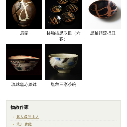
扁壷
柿釉描黒取皿（六
黒釉錆流描皿
客）
琉球窯赤絵鉢
塩釉三彩茶碗
物故作家
北大路 魯山人
荒川 豊藏