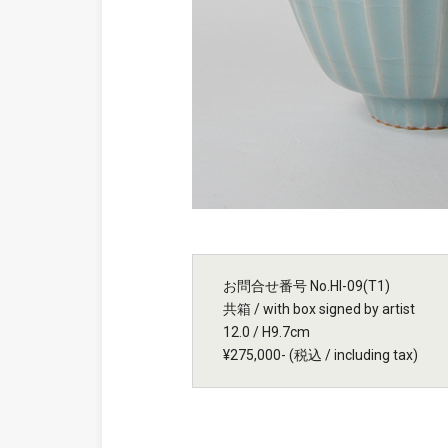
お問合せ番号 No.HI-09(T1)
共箱 / with box signed by artist
12.0 / H9.7cm
¥275,000- (税込 / including tax)