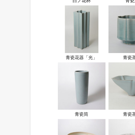
白ノ花杯
青瓷
青瓷花器「光」
青瓷
青瓷筒
青瓷