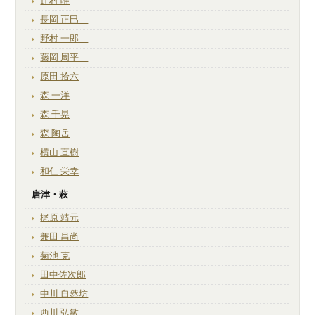
辻村 唯
長岡 正巳
野村 一郎
藤岡 周平
原田 拾六
森 一洋
森 千晃
森 陶岳
横山 直樹
和仁 栄幸
唐津・萩
梶原 靖元
兼田 昌尚
菊池 克
田中佐次郎
中川 自然坊
西川 弘敏