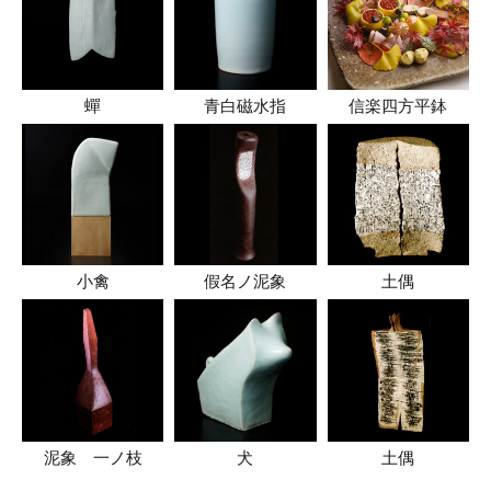
蟬
青白磁水指
信楽四方平鉢
小禽
假名ノ泥象
土偶
泥象 一ノ枝
犬
土偶