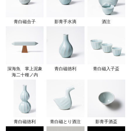
青白磁合子
影青手水滴
酒注
深海魚 掌上泥象
青白磁徳利
青白磁入子盃
海二十種ノ内
青白磁徳利
青白磁とり酒注
影青手酒盃