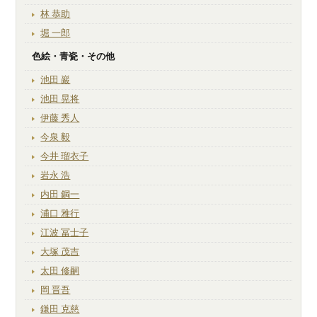
林 恭助
堀 一郎
色絵・青瓷・その他
池田 巖
池田 晃将
伊藤 秀人
今泉 毅
今井 瑠衣子
岩永 浩
内田 鋼一
浦口 雅行
江波 冨士子
大塚 茂吉
太田 修嗣
岡 晋吾
鎌田 克慈