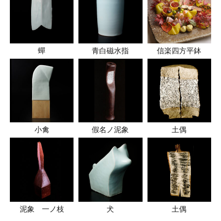
蟬
青白磁水指
信楽四方平鉢
小禽
假名ノ泥象
土偶
泥象 一ノ枝
犬
土偶