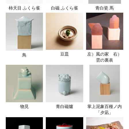
柿天目 ふくら雀
白磁 ふくら雀
青白瓷 馬
豆皿
左）風の家 右）
鳥
雲の裏表
物見
青白磁爐
掌上泥象百種ノ内
「夕凪」