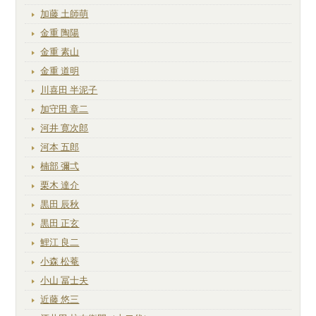
加藤 土師萌
金重 陶陽
金重 素山
金重 道明
川喜田 半泥子
加守田 章二
河井 寛次郎
河本 五郎
楠部 彌弌
栗木 達介
黒田 辰秋
黒田 正玄
鯉江 良二
小森 松菴
小山 冨士夫
近藤 悠三