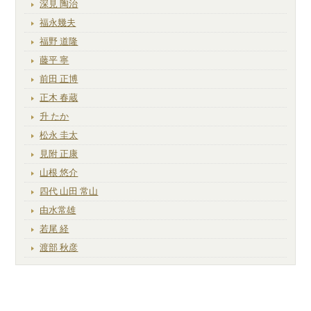
深見 陶治
福永幾夫
福野 道隆
藤平 寧
前田 正博
正木 春蔵
升 たか
松永 圭太
見附 正康
山根 悠介
四代 山田 常山
由水常雄
若尾 経
渡部 秋彦