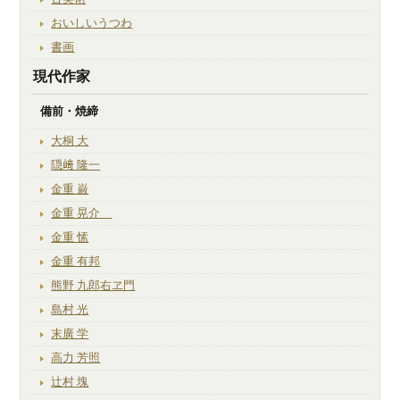
おいしいうつわ
書画
現代作家
備前・焼締
大桐 大
隠﨑 隆一
金重 巌
金重 晃介
金重 愫
金重 有邦
熊野 九郎右ヱ門
島村 光
末廣 学
高力 芳照
辻村 塊