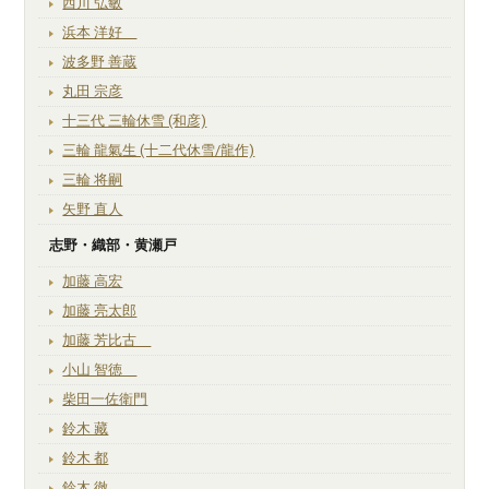
西川 弘敏
浜本 洋好
波多野 善蔵
丸田 宗彦
十三代 三輪休雪 (和彦)
三輪 龍氣生 (十二代休雪/龍作)
三輪 将嗣
矢野 直人
志野・織部・黄瀬戸
加藤 高宏
加藤 亮太郎
加藤 芳比古
小山 智徳
柴田一佐衛門
鈴木 藏
鈴木 都
鈴木 徹