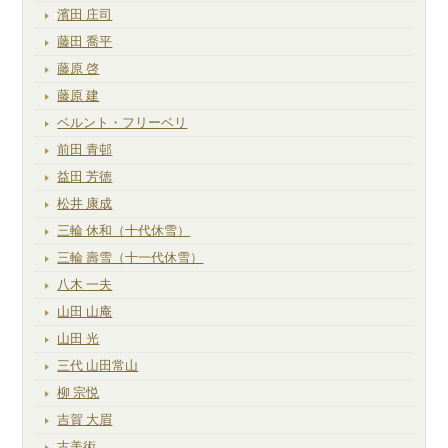
濱田 庄司
藤田 喬平
藤原 啓
藤原 建
ベルント・フリーベリ
前田 青邨
益田 芳徳
松井 康成
三輪 休和（十代休雪）
三輪 壽雪（十一代休雪）
八木 一夫
山田 山庵
山田 光
三代 山田常山
柳 宗悦
吉賀 大眉
古美術