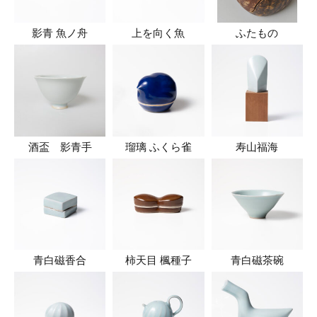
影青 魚ノ舟
上を向く魚
ふたもの
酒盃 影青手
瑠璃 ふくら雀
寿山福海
青白磁香合
柿天目 楓種子
青白磁茶碗