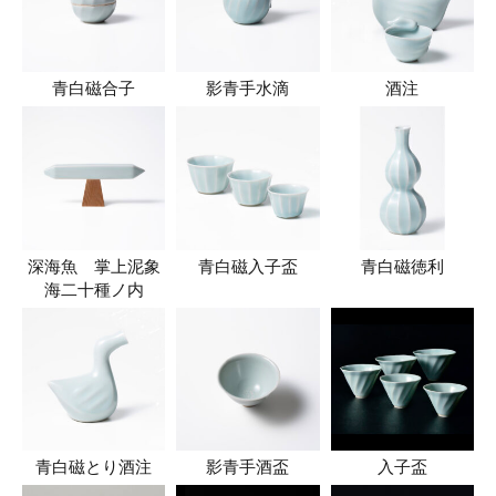
青白磁合子
影青手水滴
酒注
深海魚 掌上泥象
青白磁入子盃
青白磁徳利
海二十種ノ内
青白磁とり酒注
影青手酒盃
入子盃