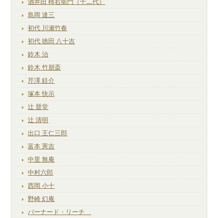
酒井田 柿右衛門（十二代）
島岡 達三
初代 川瀬竹春
初代 徳田 八十吉
鈴木 治
鈴木 竹朋斎
芹澤 銈介
塚本 快示
辻 晉堂
辻 清明
出口 王仁三郎
富本 憲吉
中里 無庵
中村六郎
西岡 小十
野崎 幻庵
バーナード・リーチ