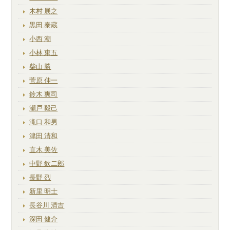
木村 展之
黒田 泰蔵
小西 潮
小林 東五
柴山 勝
菅原 伸一
鈴木 爽司
瀬戸 毅己
滝口 和男
津田 清和
直木 美佐
中野 欽二郎
長野 烈
新里 明士
長谷川 清吉
深田 健介