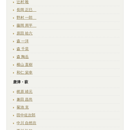
辻村 唯
長岡 正巳
野村 一郎
藤岡 周平
原田 拾六
森 一洋
森 千晃
森 陶岳
横山 直樹
和仁 栄幸
唐津・萩
梶原 靖元
兼田 昌尚
菊池 克
田中佐次郎
中川 自然坊