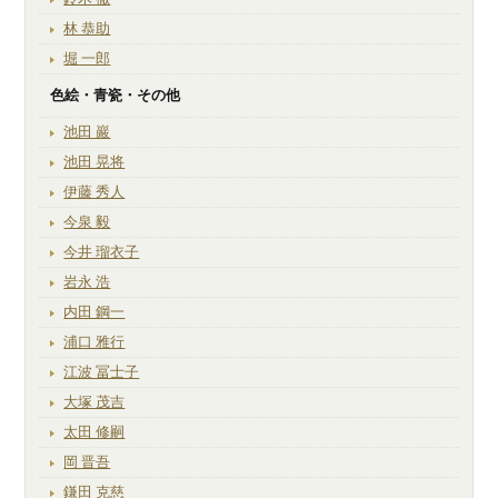
林 恭助
堀 一郎
色絵・青瓷・その他
池田 巖
池田 晃将
伊藤 秀人
今泉 毅
今井 瑠衣子
岩永 浩
内田 鋼一
浦口 雅行
江波 冨士子
大塚 茂吉
太田 修嗣
岡 晋吾
鎌田 克慈