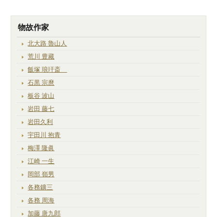
物故作家
北大路 魯山人
荒川 豊藏
飯塚 琅玕斎
石黒 宗麿
板谷 波山
岩田 藤七
岩田久利
宇田川 抱青
梅澤 隆眞
江崎 一生
岡部 嶺男
各務鑛三
各務 周海
加藤 唐九郎