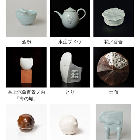
酒碗
水注ブドウ
花ノ香合
掌上泥象百景ノ内
とり
土面
「海の城」