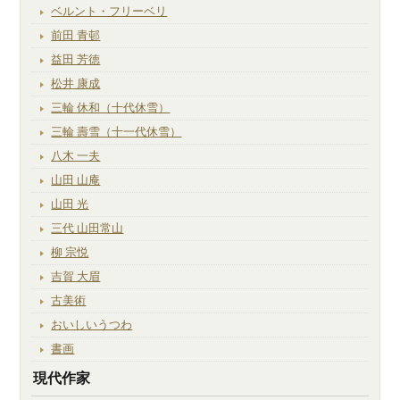
ベルント・フリーベリ
前田 青邨
益田 芳徳
松井 康成
三輪 休和（十代休雪）
三輪 壽雪（十一代休雪）
八木 一夫
山田 山庵
山田 光
三代 山田常山
柳 宗悦
吉賀 大眉
古美術
おいしいうつわ
書画
現代作家