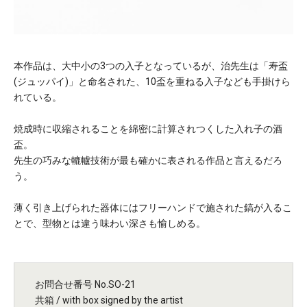
本作品は、大中小の3つの入子となっているが、治先生は「寿盃
(ジュッパイ)」と命名された、10盃を重ねる入子なども手掛けら
れている。
焼成時に収縮されることを綿密に計算されつくした入れ子の酒
盃。
先生の巧みな轆轤技術が最も確かに表される作品と言えるだろ
う。
薄く引き上げられた器体にはフリーハンドで施された鎬が入るこ
とで、型物とは違う味わい深さも愉しめる。
お問合せ番号 No.SO-21
共箱 / with box signed by the artist