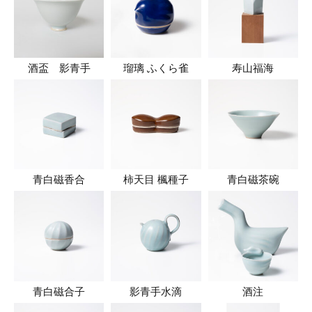
酒盃 影青手
瑠璃 ふくら雀
寿山福海
青白磁香合
柿天目 楓種子
青白磁茶碗
青白磁合子
影青手水滴
酒注