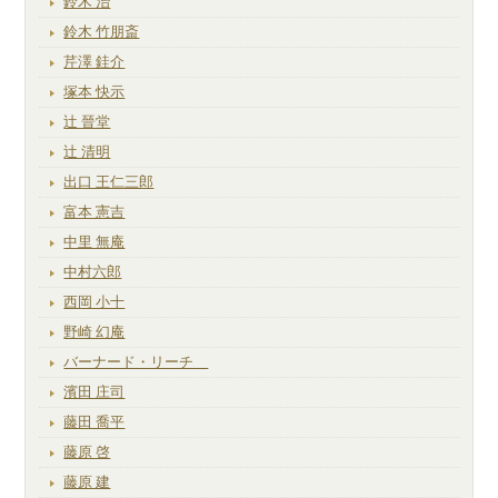
鈴木 治
鈴木 竹朋斎
芹澤 銈介
塚本 快示
辻 晉堂
辻 清明
出口 王仁三郎
富本 憲吉
中里 無庵
中村六郎
西岡 小十
野崎 幻庵
バーナード・リーチ
濱田 庄司
藤田 喬平
藤原 啓
藤原 建