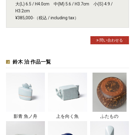
大(L) 6.5 / H4.0cm 中(M) 5.6 / H3.7cm 小(S) 4.9 /
H3.2cm
¥385,000-（税込 / including tax）
問い合わせる
鈴木 治 作品一覧
影青 魚ノ舟
上を向く魚
ふたもの