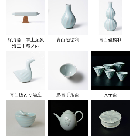
深海魚 掌上泥象
青白磁徳利
青白磁徳利
海二十種ノ内
青白磁とり酒注
影青手酒盃
入子盃