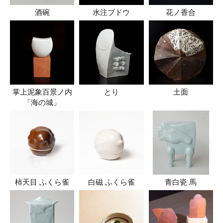
酒碗
水注ブドウ
花ノ香合
掌上泥象百景ノ内
とり
土面
「海の城」
柿天目 ふくら雀
白磁 ふくら雀
青白瓷 馬