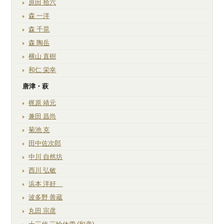
原田 拾六
森 一洋
森 千晃
森 陶岳
横山 直樹
和仁 栄幸
唐津・萩
梶原 靖元
兼田 昌尚
菊池 克
田中佐次郎
中川 自然坊
西川 弘敏
浜本 洋好
波多野 善蔵
丸田 宗彦