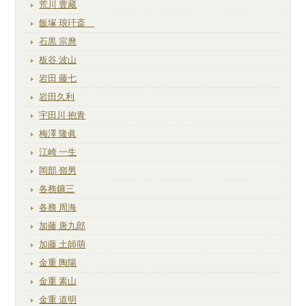
荒川 豊藏
飯塚 琅玕斎
石黒 宗麿
板谷 波山
岩田 藤七
岩田久利
宇田川 抱青
梅澤 隆眞
江崎 一生
岡部 嶺男
各務鑛三
各務 周海
加藤 唐九郎
加藤 土師萌
金重 陶陽
金重 素山
金重 道明