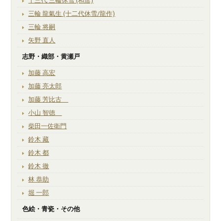
十三代 三輪休雪 (和彦)
三輪 龍氣生 (十二代休雪/龍作)
三輪 将嗣
矢野 直人
志野・織部・黄瀬戸
加藤 高宏
加藤 亮太郎
加藤 芳比古
小山 智徳
柴田一佐衛門
鈴木 藏
鈴木 都
鈴木 徹
林 恭助
堀 一郎
色絵・青瓷・その他