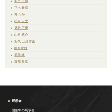
前田 正博
正木 春蔵
升 たか
松永 圭太
見附 正康
山根 悠介
四代 山田 常山
由水常雄
若尾 経
渡部 秋彦
展示会
開催中の展示会