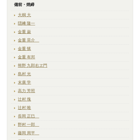
備前・焼締
大桐 大
隠﨑 隆一
金重 巌
金重 晃介
金重 愫
金重 有邦
熊野 九郎右ヱ門
島村 光
末廣 学
高力 芳照
辻村 塊
辻村 唯
長岡 正巳
野村 一郎
藤岡 周平