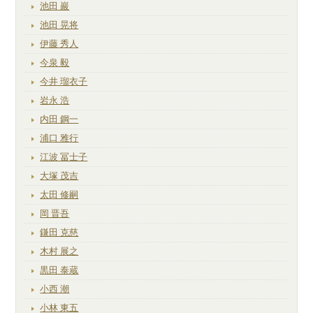
池田 巖
池田 晃将
伊藤 秀人
今泉 毅
今井 瑠衣子
岩永 浩
内田 鋼一
浦口 雅行
江波 冨士子
大塚 茂吉
太田 修嗣
岡 晋吾
鎌田 克慈
木村 展之
黒田 泰蔵
小西 潮
小林 東五