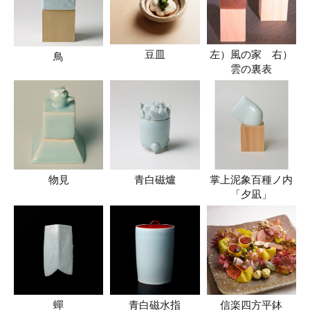
豆皿
左）風の家 右）
鳥
雲の裏表
物見
青白磁爐
掌上泥象百種ノ内
「夕凪」
蟬
青白磁水指
信楽四方平鉢