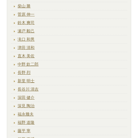
柴山 勝
菅原 伸一
鈴木 爽司
瀬戸 毅己
滝口 和男
津田 清和
直木 美佐
中野 欽二郎
長野 烈
新里 明士
長谷川 清吉
深田 健介
深見 陶治
福永幾夫
福野 道隆
藤平 寧