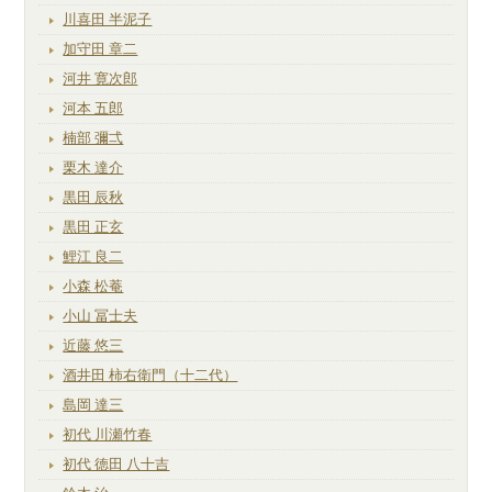
川喜田 半泥子
加守田 章二
河井 寛次郎
河本 五郎
楠部 彌弌
栗木 達介
黒田 辰秋
黒田 正玄
鯉江 良二
小森 松菴
小山 冨士夫
近藤 悠三
酒井田 柿右衛門（十二代）
島岡 達三
初代 川瀬竹春
初代 徳田 八十吉