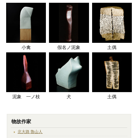
小禽
假名ノ泥象
土偶
泥象 一ノ枝
犬
土偶
物故作家
北大路 魯山人