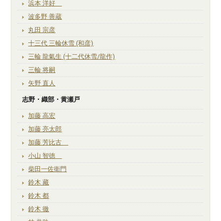
浜本 洋好
波多野 善蔵
丸田 宗彦
十三代 三輪休雪 (和彦)
三輪 龍氣生 (十二代休雪/龍作)
三輪 将嗣
矢野 直人
志野・織部・黄瀬戸
加藤 高宏
加藤 亮太郎
加藤 芳比古
小山 智徳
柴田一佐衛門
鈴木 藏
鈴木 都
鈴木 徹