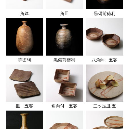
角鉢
角皿
黒備前徳利
芋徳利
黒備前徳利
八角鉢 五客
皿 五客
角向付 五客
三ッ足皿 五