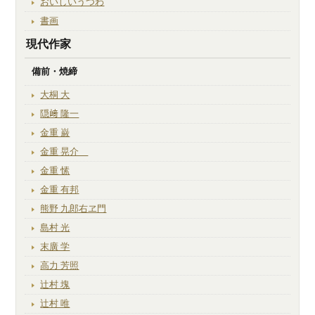
おいしいうつわ
書画
現代作家
備前・焼締
大桐 大
隠﨑 隆一
金重 巌
金重 晃介
金重 愫
金重 有邦
熊野 九郎右ヱ門
島村 光
末廣 学
高力 芳照
辻村 塊
辻村 唯