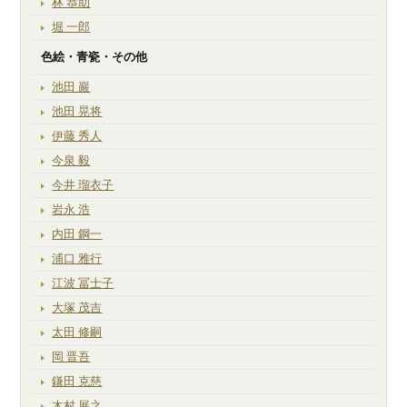
林 恭助
堀 一郎
色絵・青瓷・その他
池田 巖
池田 晃将
伊藤 秀人
今泉 毅
今井 瑠衣子
岩永 浩
内田 鋼一
浦口 雅行
江波 冨士子
大塚 茂吉
太田 修嗣
岡 晋吾
鎌田 克慈
木村 展之