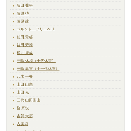
藤田 喬平
藤原 啓
藤原 建
ベルント・フリーベリ
前田 青邨
益田 芳徳
松井 康成
三輪 休和（十代休雪）
三輪 壽雪（十一代休雪）
八木 一夫
山田 山庵
山田 光
三代 山田常山
柳 宗悦
吉賀 大眉
古美術