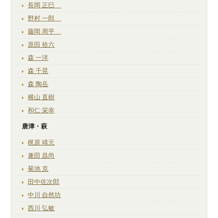
長岡 正巳
野村 一郎
藤岡 周平
原田 拾六
森 一洋
森 千晃
森 陶岳
横山 直樹
和仁 栄幸
唐津・萩
梶原 靖元
兼田 昌尚
菊池 克
田中佐次郎
中川 自然坊
西川 弘敏