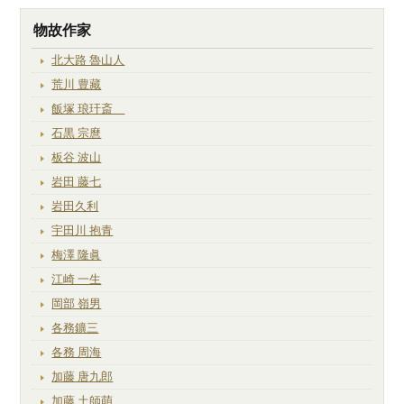
物故作家
北大路 魯山人
荒川 豊藏
飯塚 琅玕斎
石黒 宗麿
板谷 波山
岩田 藤七
岩田久利
宇田川 抱青
梅澤 隆眞
江崎 一生
岡部 嶺男
各務鑛三
各務 周海
加藤 唐九郎
加藤 土師萌