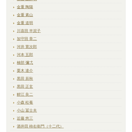
金重 陶陽
金重 素山
金重 道明
川喜田 半泥子
加守田 章二
河井 寛次郎
河本 五郎
楠部 彌弌
栗木 達介
黒田 辰秋
黒田 正玄
鯉江 良二
小森 松菴
小山 冨士夫
近藤 悠三
酒井田 柿右衛門（十二代）