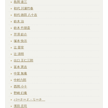
島岡 達三
初代 川瀬竹春
初代 徳田 八十吉
鈴木 治
鈴木 竹朋斎
芹澤 銈介
塚本 快示
辻 晉堂
辻 清明
出口 王仁三郎
富本 憲吉
中里 無庵
中村六郎
西岡 小十
野崎 幻庵
バーナード・リーチ
濱田 庄司