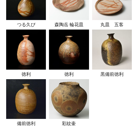
つる久び
森陶岳 輪花皿
丸皿 五客
徳利
徳利
黒備前徳利
備前徳利
彩紋壷