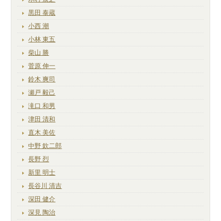
黒田 泰蔵
小西 潮
小林 東五
柴山 勝
菅原 伸一
鈴木 爽司
瀬戸 毅己
滝口 和男
津田 清和
直木 美佐
中野 欽二郎
長野 烈
新里 明士
長谷川 清吉
深田 健介
深見 陶治