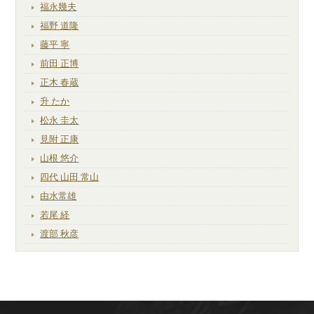
福永幾夫
福野 道隆
藤平 寧
前田 正博
正木 春蔵
升 たか
松永 圭太
見附 正康
山根 悠介
四代 山田 常山
由水常雄
若尾 経
渡部 秋彦