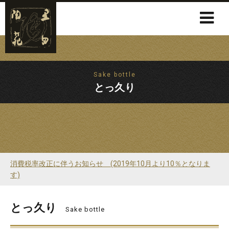
Sake bottle
とっ久り
消費税率改正に伴うお知らせ (2019年10月より10％となりま
す)
とっ久り
Sake bottle