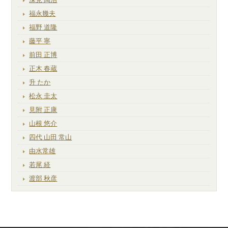
福永幾夫
福野 道隆
藤平 寧
前田 正博
正木 春蔵
升 たか
松永 圭太
見附 正康
山根 悠介
四代 山田 常山
由水常雄
若尾 経
渡部 秋彦