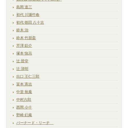
島岡 達三
初代 川瀬竹春
初代 徳田 八十吉
鈴木 治
鈴木 竹朋斎
芹澤 銈介
塚本 快示
辻 晉堂
辻 清明
出口 王仁三郎
富本 憲吉
中里 無庵
中村六郎
西岡 小十
野崎 幻庵
バーナード・リーチ