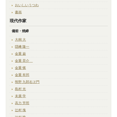
おいしいうつわ
書画
現代作家
備前・焼締
大桐 大
隠﨑 隆一
金重 巌
金重 晃介
金重 愫
金重 有邦
熊野 九郎右ヱ門
島村 光
末廣 学
高力 芳照
辻村 塊