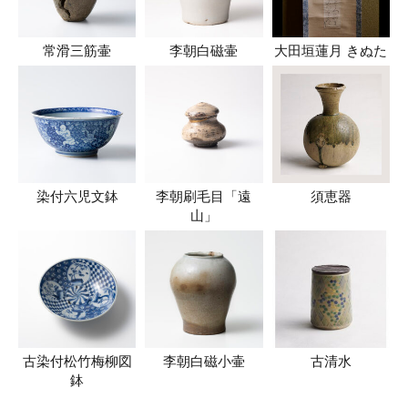
常滑三筋壷
李朝白磁壷
大田垣蓮月 きぬた
染付六児文鉢
李朝刷毛目「遠
須恵器
山」
古染付松竹梅柳図
李朝白磁小壷
古清水
鉢