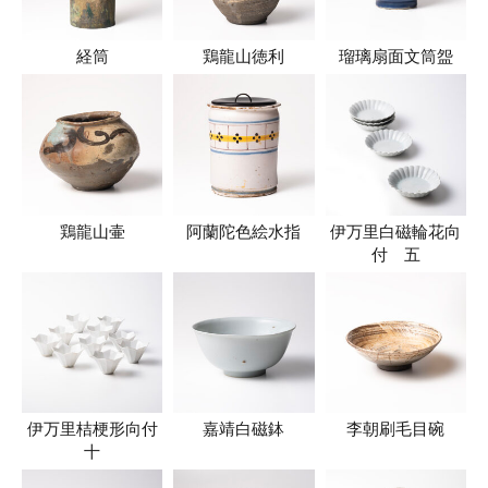
経筒
鶏龍山徳利
瑠璃扇面文筒盌
鶏龍山壷
阿蘭陀色絵水指
伊万里白磁輪花向
付 五
伊万里桔梗形向付
嘉靖白磁鉢
李朝刷毛目碗
十