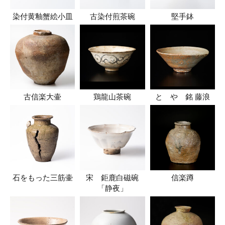
染付黄釉蟹絵小皿
古染付煎茶碗
堅手鉢
古信楽大壷
鶏龍山茶碗
とゝや 銘 藤浪
石をもった三筋壷
宋 鉅鹿白磁碗
信楽蹲
「静夜」