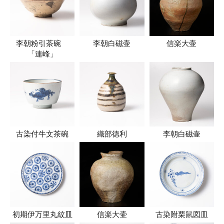
李朝粉引茶碗
李朝白磁壷
信楽大壷
「連峰」
古染付牛文茶碗
織部徳利
李朝白磁壷
初期伊万里丸紋皿
信楽大壷
古染附栗鼠図皿