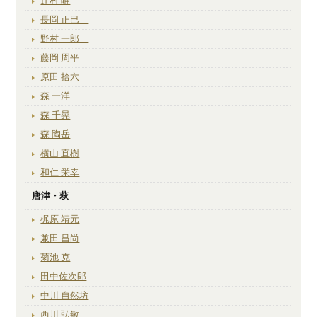
辻村 唯
長岡 正巳
野村 一郎
藤岡 周平
原田 拾六
森 一洋
森 千晃
森 陶岳
横山 直樹
和仁 栄幸
唐津・萩
梶原 靖元
兼田 昌尚
菊池 克
田中佐次郎
中川 自然坊
西川 弘敏