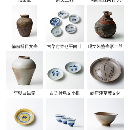
備前櫛目文壷
古染付寄せ平向 十
縄文朱塗壷形土器
李朝白磁壷
古染付鳥文小皿
絵唐津草葉文鉢