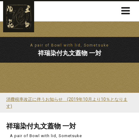
A pair of Bowl with lid, Sometsuke
祥瑞染付丸文蓋物 一対
消費税率改正に伴うお知らせ (2019年10月より10％となりま
す)
祥瑞染付丸文蓋物 一対
A pair of Bowl with lid, Sometsuke