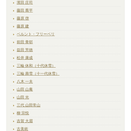
濱田 庄司
藤田 喬平
藤原 啓
藤原 建
ベルント・フリーベリ
前田 青邨
益田 芳徳
松井 康成
三輪 休和（十代休雪）
三輪 壽雪（十一代休雪）
八木 一夫
山田 山庵
山田 光
三代 山田常山
柳 宗悦
吉賀 大眉
古美術