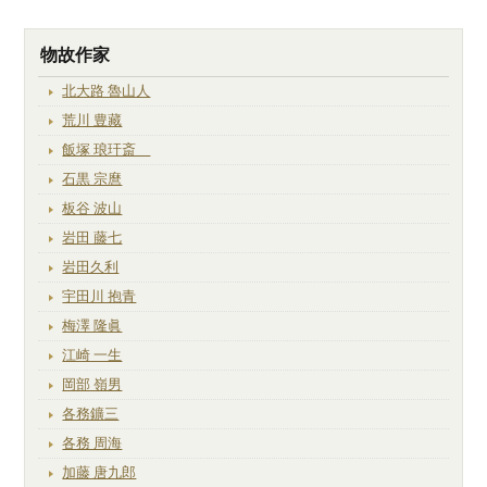
物故作家
北大路 魯山人
荒川 豊藏
飯塚 琅玕斎
石黒 宗麿
板谷 波山
岩田 藤七
岩田久利
宇田川 抱青
梅澤 隆眞
江崎 一生
岡部 嶺男
各務鑛三
各務 周海
加藤 唐九郎