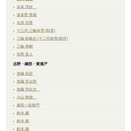
浜本 洋好
波多野 善蔵
丸田 宗彦
十三代 三輪休雪 (和彦)
三輪 龍氣生 (十二代休雪/龍作)
三輪 将嗣
矢野 直人
志野・織部・黄瀬戸
加藤 高宏
加藤 亮太郎
加藤 芳比古
小山 智徳
柴田一佐衛門
鈴木 藏
鈴木 都
鈴木 徹