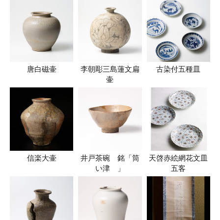
唐白磁壷
李朝彫三島蓮文扁
古染付五種皿
壷
信楽大壷
井戸茶碗 銘「筒
天啓赤絵網花文皿
い津ゝ」
五客