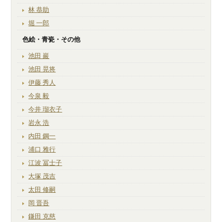
林 恭助
堀 一郎
色絵・青瓷・その他
池田 巖
池田 晃将
伊藤 秀人
今泉 毅
今井 瑠衣子
岩永 浩
内田 鋼一
浦口 雅行
江波 冨士子
大塚 茂吉
太田 修嗣
岡 晋吾
鎌田 克慈