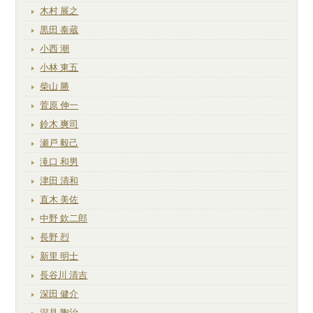
木村 展之
黒田 泰蔵
小西 潮
小林 東五
柴山 勝
菅原 伸一
鈴木 爽司
瀬戸 毅己
滝口 和男
津田 清和
直木 美佐
中野 欽二郎
長野 烈
新里 明士
長谷川 清吉
深田 健介
深見 陶治