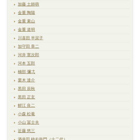
加藤 土師萌
金重 陶陽
金重 素山
金重 道明
川喜田 半泥子
加守田 章二
河井 寛次郎
河本 五郎
楠部 彌弌
栗木 達介
黒田 辰秋
黒田 正玄
鯉江 良二
小森 松菴
小山 冨士夫
近藤 悠三
酒井田 柿右衛門（十二代）