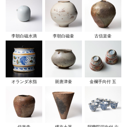
李朝白磁水滴
李朝白磁壷
古信楽壷
オランダ水指
斑唐津壷
金襴手向付 五
信楽壷
縄文土器
阿蘭陀深向付 六