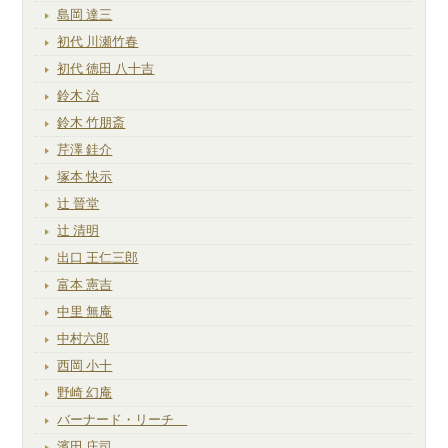
島岡 達三
初代 川瀬竹春
初代 徳田 八十吉
鈴木 治
鈴木 竹朋斎
芹澤 銈介
塚本 快示
辻 晉堂
辻 清明
出口 王仁三郎
富本 憲吉
中里 無庵
中村六郎
西岡 小十
野崎 幻庵
バーナード・リーチ
濱田 庄司