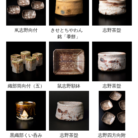
鼡志野向付
きせとちやわん
志野茶盌
銘「黍餅」
織部筒向付（五）
鼠志野額鉢
志野茶盌
黒織部くい呑み
志野茶盌
志野四方向附