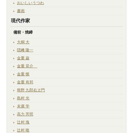
おいしいうつわ
書画
現代作家
備前・焼締
大桐 大
隠﨑 隆一
金重 巌
金重 晃介
金重 愫
金重 有邦
熊野 九郎右ヱ門
島村 光
末廣 学
高力 芳照
辻村 塊
辻村 唯