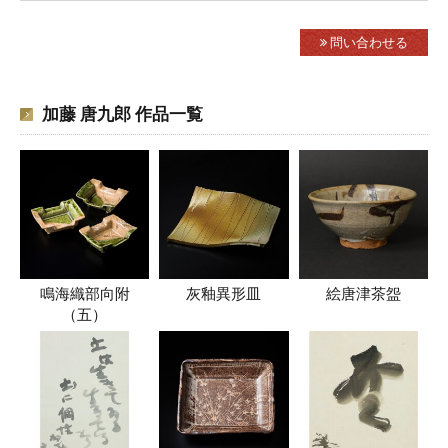
問い合わせる
加藤 唐九郎 作品一覧
鳴海織部向附
灰釉異形皿
絵唐津茶盌
（五）