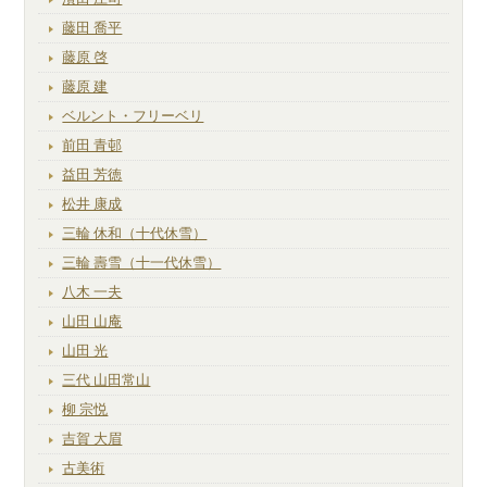
藤田 喬平
藤原 啓
藤原 建
ベルント・フリーベリ
前田 青邨
益田 芳徳
松井 康成
三輪 休和（十代休雪）
三輪 壽雪（十一代休雪）
八木 一夫
山田 山庵
山田 光
三代 山田常山
柳 宗悦
吉賀 大眉
古美術