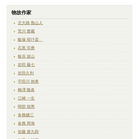
物故作家
北大路 魯山人
荒川 豊藏
飯塚 琅玕斎
石黒 宗麿
板谷 波山
岩田 藤七
岩田久利
宇田川 抱青
梅澤 隆眞
江崎 一生
岡部 嶺男
各務鑛三
各務 周海
加藤 唐九郎