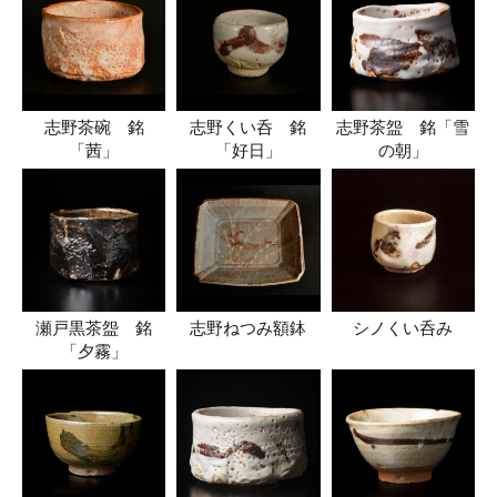
志野茶碗 銘
志野くい呑 銘
志野茶盌 銘「雪
「茜」
「好日」
の朝」
瀬戸黒茶盌 銘
志野ねつみ額鉢
シノくい呑み
「夕霧」