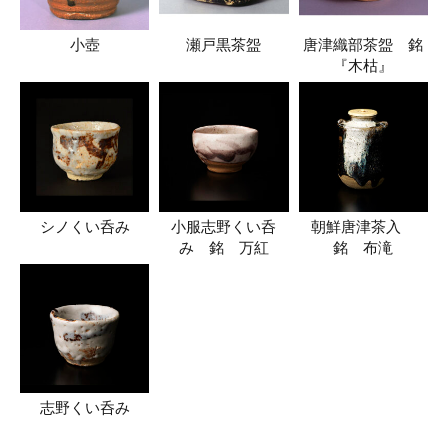
小壺
瀬戸黒茶盌
唐津織部茶盌 銘
『木枯』
シノくい呑み
小服志野くい呑
朝鮮唐津茶入
み 銘 万紅
銘 布滝
志野くい呑み