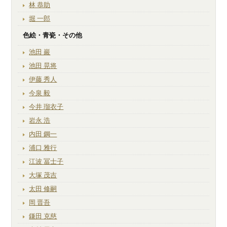
林 恭助
堀 一郎
色絵・青瓷・その他
池田 巖
池田 晃将
伊藤 秀人
今泉 毅
今井 瑠衣子
岩永 浩
内田 鋼一
浦口 雅行
江波 冨士子
大塚 茂吉
太田 修嗣
岡 晋吾
鎌田 克慈