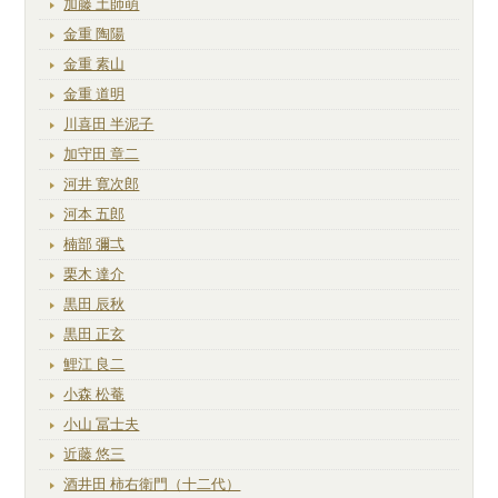
加藤 土師萌
金重 陶陽
金重 素山
金重 道明
川喜田 半泥子
加守田 章二
河井 寛次郎
河本 五郎
楠部 彌弌
栗木 達介
黒田 辰秋
黒田 正玄
鯉江 良二
小森 松菴
小山 冨士夫
近藤 悠三
酒井田 柿右衛門（十二代）