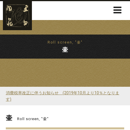
Roll screen, "壷"
壷
消費税率改正に伴うお知らせ (2019年10月より10％となりま
す)
壷
Roll screen, "壷"