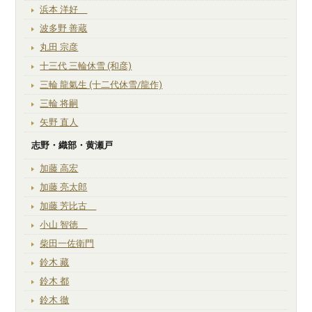
浜本 洋好
波多野 善蔵
丸田 宗彦
十三代 三輪休雪 (和彦)
三輪 龍氣生 (十二代休雪/龍作)
三輪 将嗣
矢野 直人
志野・織部・黄瀬戸
加藤 高宏
加藤 亮太郎
加藤 芳比古
小山 智徳
柴田一佐衛門
鈴木 藏
鈴木 都
鈴木 徹