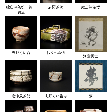
絵唐津茶盌 銘
志野茶碗
絵唐津茶盌
独魚
志野くい呑
おりべ蓋物
河童勇士
唐津風茶盌
志野くい呑み
夢