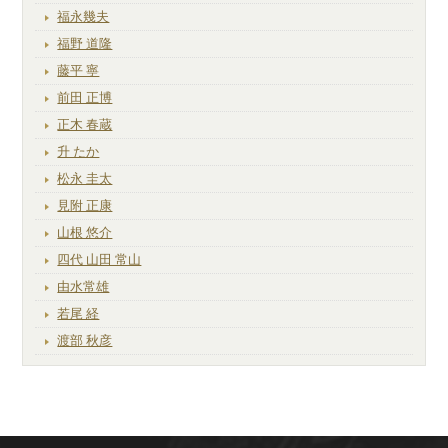
福永幾夫
福野 道隆
藤平 寧
前田 正博
正木 春蔵
升 たか
松永 圭太
見附 正康
山根 悠介
四代 山田 常山
由水常雄
若尾 経
渡部 秋彦