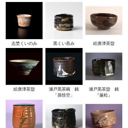
志埜くいのみ
黒くい呑み
絵唐津茶盌
絵唐津茶盌
瀬戸黒茶碗 銘
瀬戸黒茶盌 銘
「孫悟空」
『厳松』