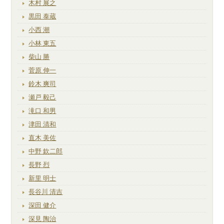
木村 展之
黒田 泰蔵
小西 潮
小林 東五
柴山 勝
菅原 伸一
鈴木 爽司
瀬戸 毅己
滝口 和男
津田 清和
直木 美佐
中野 欽二郎
長野 烈
新里 明士
長谷川 清吉
深田 健介
深見 陶治