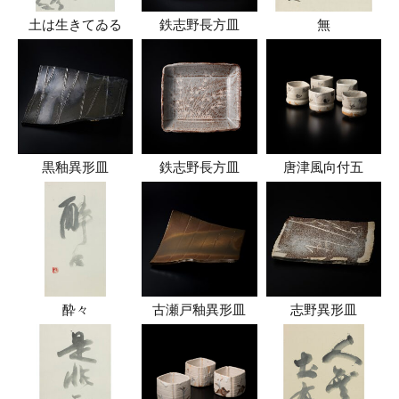
土は生きてゐる
鉄志野長方皿
無
黒釉異形皿
鉄志野長方皿
唐津風向付五
酔々
古瀬戸釉異形皿
志野異形皿