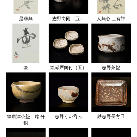
是非無
志野向附（五）
人無心 圡有神
壷
絵瀬戸向付（五）
志野茶盌
絵唐津茶盌 銘 分
志野くい呑み
鉄志野長方皿
銅