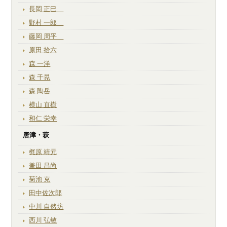
長岡 正巳
野村 一郎
藤岡 周平
原田 拾六
森 一洋
森 千晃
森 陶岳
横山 直樹
和仁 栄幸
唐津・萩
梶原 靖元
兼田 昌尚
菊池 克
田中佐次郎
中川 自然坊
西川 弘敏