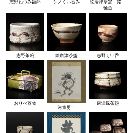
志野ねつみ額鉢
シノくい呑み
絵唐津茶盌 銘
独魚
志野茶碗
絵唐津茶盌
志野くい呑
おりべ蓋物
唐津風茶盌
河童勇士