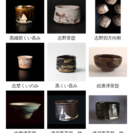
黒織部くい呑み
志野茶盌
志野四方向附
志埜くいのみ
黒くい呑み
絵唐津茶盌