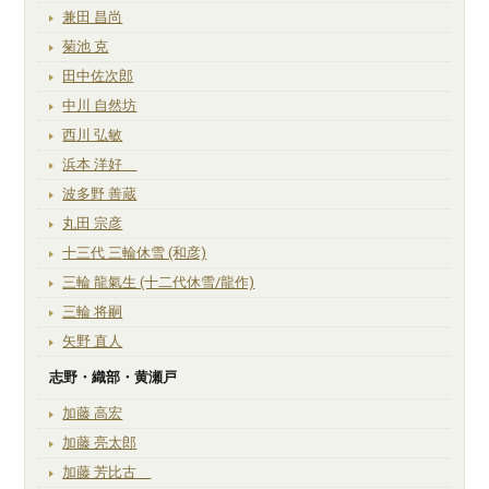
兼田 昌尚
菊池 克
田中佐次郎
中川 自然坊
西川 弘敏
浜本 洋好
波多野 善蔵
丸田 宗彦
十三代 三輪休雪 (和彦)
三輪 龍氣生 (十二代休雪/龍作)
三輪 将嗣
矢野 直人
志野・織部・黄瀬戸
加藤 高宏
加藤 亮太郎
加藤 芳比古