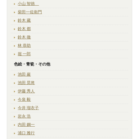
小山 智徳
柴田一佐衛門
鈴木 藏
鈴木 都
鈴木 徹
林 恭助
堀 一郎
色絵・青瓷・その他
池田 巖
池田 晃将
伊藤 秀人
今泉 毅
今井 瑠衣子
岩永 浩
内田 鋼一
浦口 雅行