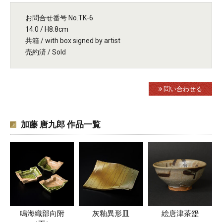
お問合せ番号 No.TK-6
14.0 / H8.8cm
共箱 / with box signed by artist
売約済 / Sold
問い合わせる
加藤 唐九郎 作品一覧
鳴海織部向附
灰釉異形皿
絵唐津茶盌