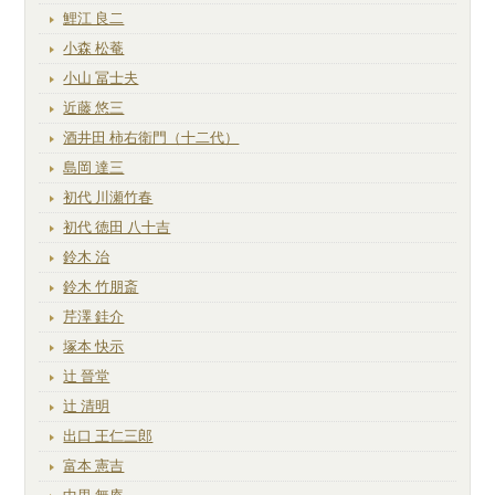
鯉江 良二
小森 松菴
小山 冨士夫
近藤 悠三
酒井田 柿右衛門（十二代）
島岡 達三
初代 川瀬竹春
初代 徳田 八十吉
鈴木 治
鈴木 竹朋斎
芹澤 銈介
塚本 快示
辻 晉堂
辻 清明
出口 王仁三郎
富本 憲吉