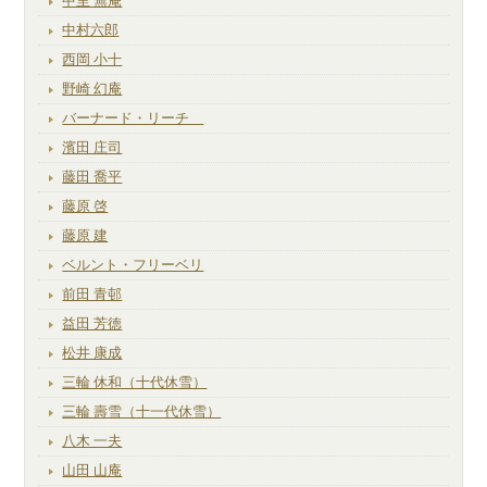
中里 無庵
中村六郎
西岡 小十
野崎 幻庵
バーナード・リーチ
濱田 庄司
藤田 喬平
藤原 啓
藤原 建
ベルント・フリーベリ
前田 青邨
益田 芳徳
松井 康成
三輪 休和（十代休雪）
三輪 壽雪（十一代休雪）
八木 一夫
山田 山庵