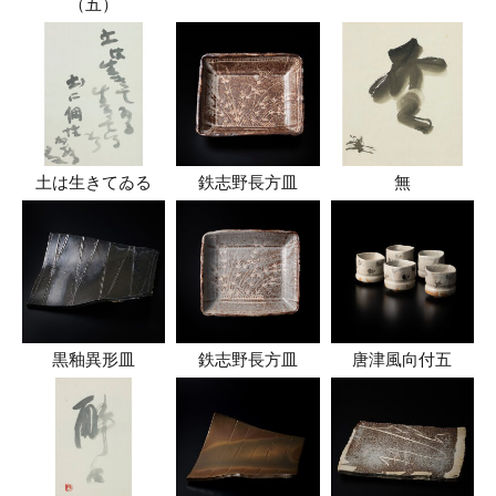
（五）
土は生きてゐる
鉄志野長方皿
無
黒釉異形皿
鉄志野長方皿
唐津風向付五