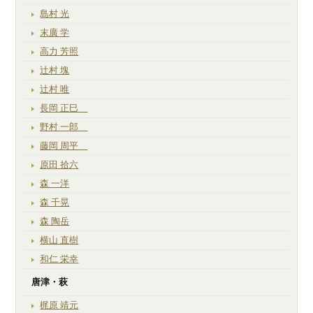
島村 光
末廣 学
高力 芳照
辻村 塊
辻村 唯
長岡 正巳
野村 一郎
藤岡 周平
原田 拾六
森 一洋
森 千晃
森 陶岳
横山 直樹
和仁 栄幸
唐津・萩
梶原 靖元