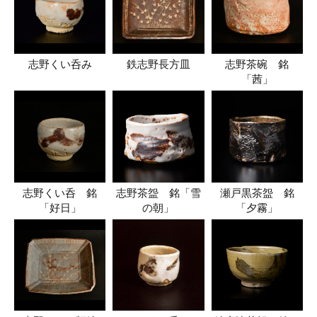
志野くい呑み
鉄志野長方皿
志野茶碗 銘
「茜」
志野くい呑 銘
志野茶盌 銘「雪
瀬戸黒茶盌 銘
「好日」
の朝」
「夕霧」