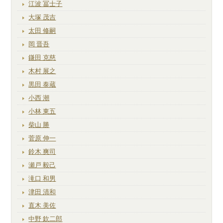
江波 冨士子
大塚 茂吉
太田 修嗣
岡 晋吾
鎌田 克慈
木村 展之
黒田 泰蔵
小西 潮
小林 東五
柴山 勝
菅原 伸一
鈴木 爽司
瀬戸 毅己
滝口 和男
津田 清和
直木 美佐
中野 欽二郎