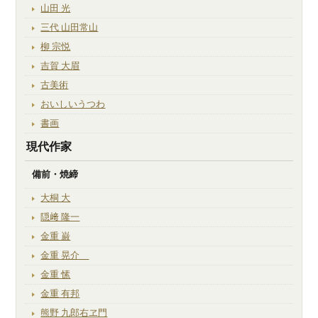
山田 光
三代 山田常山
柳 宗悦
吉賀 大眉
古美術
おいしいうつわ
書画
現代作家
備前・焼締
大桐 大
隠﨑 隆一
金重 巌
金重 晃介
金重 愫
金重 有邦
熊野 九郎右ヱ門