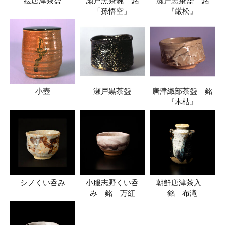
絵唐津茶盌
瀬戸黒茶碗 銘
瀬戸黒茶盌 銘
「孫悟空」
『厳松』
小壺
瀬戸黒茶盌
唐津織部茶盌 銘
『木枯』
シノくい呑み
小服志野くい呑
朝鮮唐津茶入
み 銘 万紅
銘 布滝