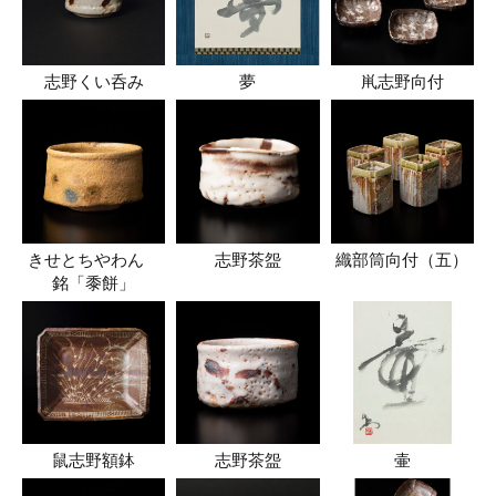
志野くい呑み
夢
鼡志野向付
きせとちやわん
志野茶盌
織部筒向付（五）
銘「黍餅」
鼠志野額鉢
志野茶盌
壷