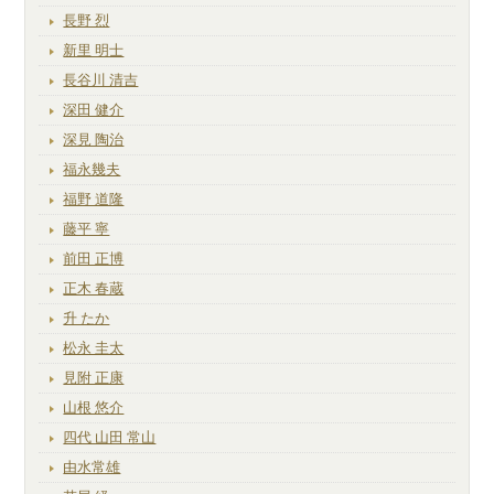
長野 烈
新里 明士
長谷川 清吉
深田 健介
深見 陶治
福永幾夫
福野 道隆
藤平 寧
前田 正博
正木 春蔵
升 たか
松永 圭太
見附 正康
山根 悠介
四代 山田 常山
由水常雄