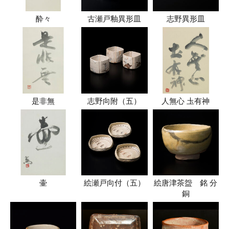
酔々
古瀬戸釉異形皿
志野異形皿
是非無
志野向附（五）
人無心 圡有神
壷
絵瀬戸向付（五）
絵唐津茶盌 銘 分
銅