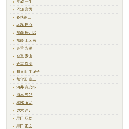
江崎 一生
岡部 嶺男
各務鑛三
各務 周海
加藤 唐九郎
加藤 土師萌
金重 陶陽
金重 素山
金重 道明
川喜田 半泥子
加守田 章二
河井 寛次郎
河本 五郎
楠部 彌弌
栗木 達介
黒田 辰秋
黒田 正玄