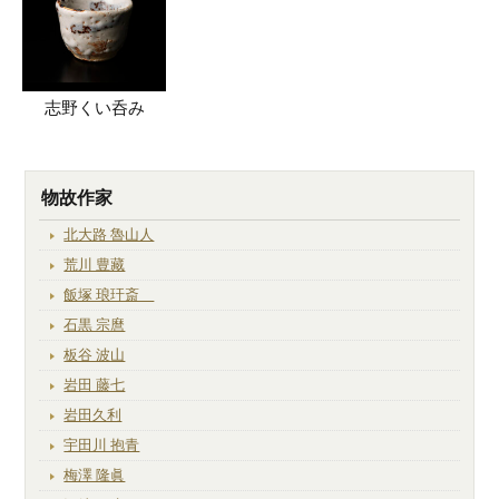
志野くい呑み
物故作家
北大路 魯山人
荒川 豊藏
飯塚 琅玕斎
石黒 宗麿
板谷 波山
岩田 藤七
岩田久利
宇田川 抱青
梅澤 隆眞