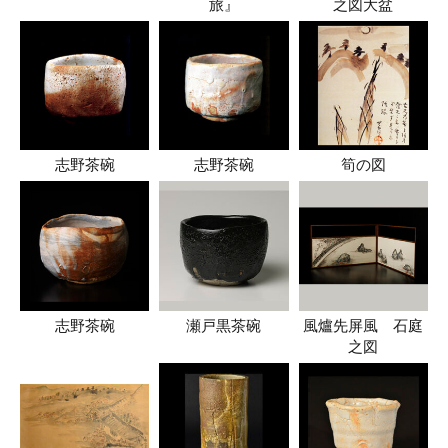
旅』
之図大盆
志野茶碗
志野茶碗
筍の図
志野茶碗
瀬戸黒茶碗
風爐先屏風 石庭
之図