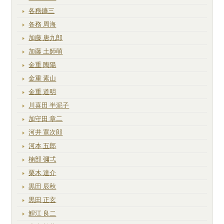
各務鑛三
各務 周海
加藤 唐九郎
加藤 土師萌
金重 陶陽
金重 素山
金重 道明
川喜田 半泥子
加守田 章二
河井 寛次郎
河本 五郎
楠部 彌弌
栗木 達介
黒田 辰秋
黒田 正玄
鯉江 良二