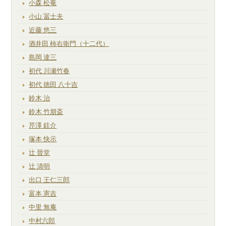
小森 松菴
小山 冨士夫
近藤 悠三
酒井田 柿右衛門（十二代）
島岡 達三
初代 川瀬竹春
初代 徳田 八十吉
鈴木 治
鈴木 竹朋斎
芹澤 銈介
塚本 快示
辻 晉堂
辻 清明
出口 王仁三郎
富本 憲吉
中里 無庵
中村六郎