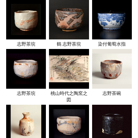
志野茶垸
鶴 志野茶垸
染付葡萄水指
志野茶垸
桃山時代之陶窯之
志野茶碗
図