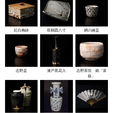
紅白梅鉢
双鶴図八寸
網の繪盃
志野盃
瀬戸黒花入
志野茶垸 銘「富
嶽」