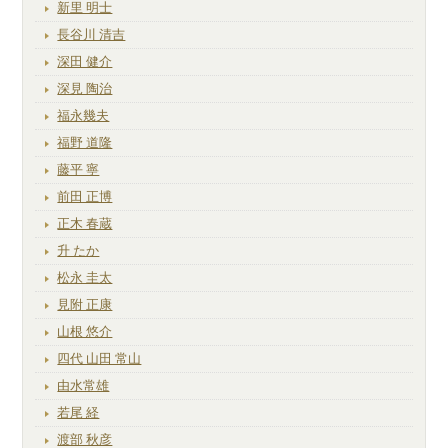
新里 明士
長谷川 清吉
深田 健介
深見 陶治
福永幾夫
福野 道隆
藤平 寧
前田 正博
正木 春蔵
升 たか
松永 圭太
見附 正康
山根 悠介
四代 山田 常山
由水常雄
若尾 経
渡部 秋彦