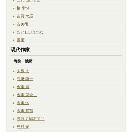
三代 山田常山
柳 宗悦
吉賀 大眉
古美術
おいしいうつわ
書画
現代作家
備前・焼締
大桐 大
隠﨑 隆一
金重 巌
金重 晃介
金重 愫
金重 有邦
熊野 九郎右ヱ門
島村 光