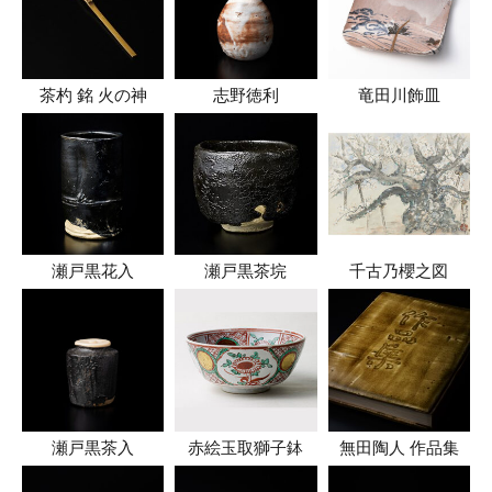
茶杓 銘 火の神
志野徳利
竜田川飾皿
瀬戸黒花入
瀬戸黒茶垸
千古乃櫻之図
瀬戸黒茶入
赤絵玉取獅子鉢
無田陶人 作品集