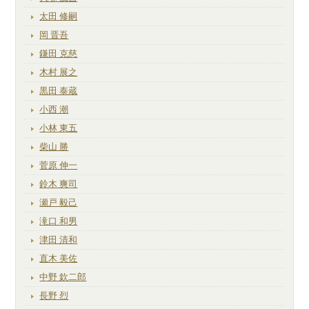
太田 修嗣
岡 晋吾
鎌田 克慈
木村 展之
黒田 泰蔵
小西 潮
小林 東五
柴山 勝
菅原 伸一
鈴木 爽司
瀬戸 毅己
滝口 和男
津田 清和
直木 美佐
中野 欽二郎
長野 烈