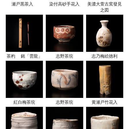
瀬戸黒茶入
染付高砂手花入
美濃大萱古窯發見
之図
茶杓 銘「雲龍」
志野茶垸
志乃梅絵徳利
紅白梅茶垸
志野茶垸
黄瀬戸竹花入