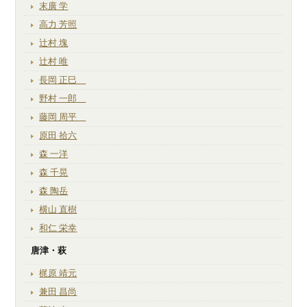
末廣 学
高力 芳照
辻村 塊
辻村 唯
長岡 正巳
野村 一郎
藤岡 周平
原田 拾六
森 一洋
森 千晃
森 陶岳
横山 直樹
和仁 栄幸
唐津・萩
梶原 靖元
兼田 昌尚