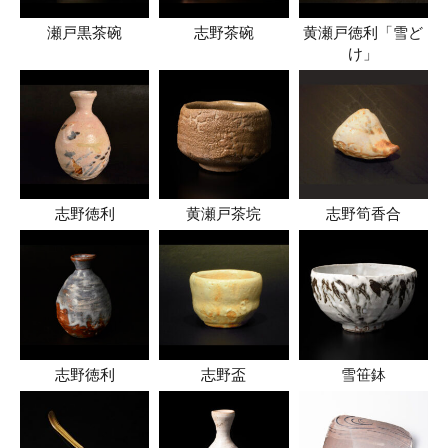
瀬戸黒茶碗
志野茶碗
黄瀬戸徳利「雪ど
け」
志野徳利
黄瀬戸茶垸
志野筍香合
志野徳利
志野盃
雪笹鉢