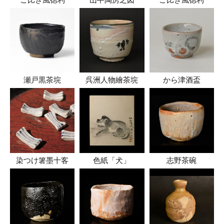
瀬戸黒茶垸
呉洲人物繪茶垸
から津酒盃
染つけ箸墨十客
色紙「犬」
志野茶碗