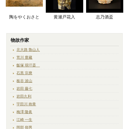
陶をやくおさと
黄瀬戸花入
志乃酒盃
物故作家
北大路 魯山人
荒川 豊藏
飯塚 琅玕斎
石黒 宗麿
板谷 波山
岩田 藤七
岩田久利
宇田川 抱青
梅澤 隆眞
江崎 一生
岡部 嶺男