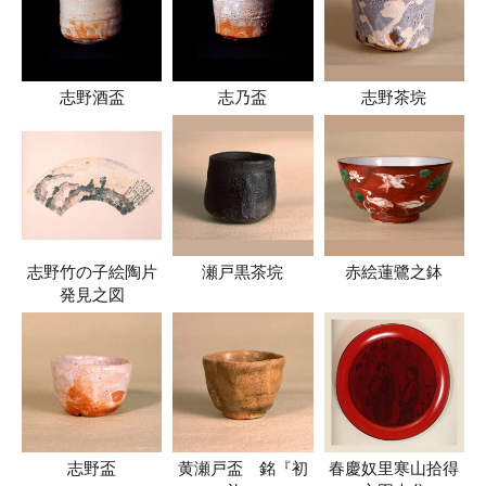
志野酒盃
志乃盃
志野茶垸
志野竹の子絵陶片
瀬戸黒茶垸
赤絵蓮鷺之鉢
発見之図
志野盃
黄瀬戸盃 銘『初
春慶奴里寒山拾得