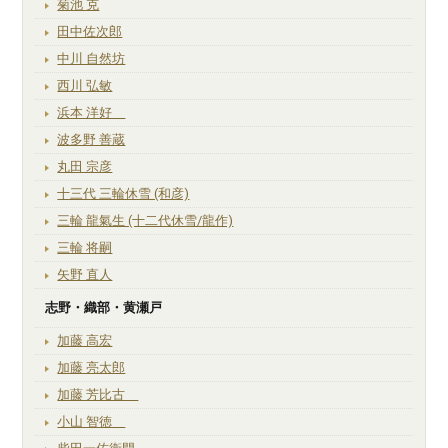
菊池 克
田中佐次郎
中川 自然坊
西川 弘敏
浜本 洋好
波多野 善蔵
丸田 宗彦
十三代 三輪休雪 (和彦)
三輪 龍氣生 (十二代休雪/龍作)
三輪 将嗣
矢野 直人
志野・織部・黄瀬戸
加藤 高宏
加藤 亮太郎
加藤 芳比古
小山 智徳