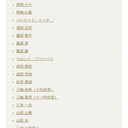
西岡 小十
野崎 幻庵
バーナード・リーチ
濱田 庄司
藤田 喬平
藤原 啓
藤原 建
ベルント・フリーベリ
前田 青邨
益田 芳徳
松井 康成
三輪 休和（十代休雪）
三輪 壽雪（十一代休雪）
八木 一夫
山田 山庵
山田 光