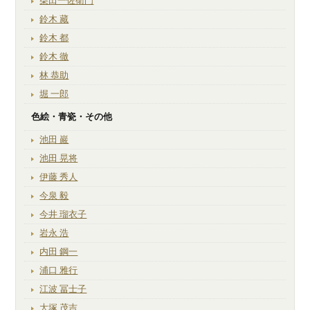
柴田一佐衛門
鈴木 藏
鈴木 都
鈴木 徹
林 恭助
堀 一郎
色絵・青瓷・その他
池田 巖
池田 晃将
伊藤 秀人
今泉 毅
今井 瑠衣子
岩永 浩
内田 鋼一
浦口 雅行
江波 冨士子
大塚 茂吉