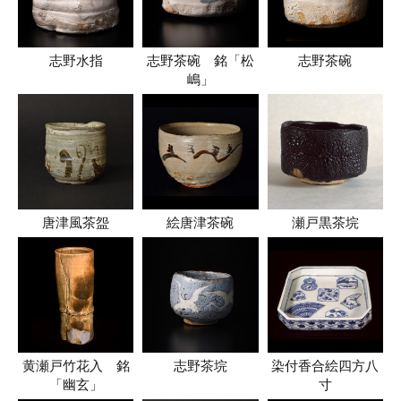
志野水指
志野茶碗 銘「松
志野茶碗
嶋」
唐津風茶盌
絵唐津茶碗
瀬戸黒茶垸
黄瀬戸竹花入 銘
志野茶垸
染付香合絵四方八
「幽玄」
寸