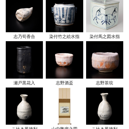
志乃筍香合
染付竹之絵水指
染付馬之図水指
瀬戸黒花入
志野酒盃
志野茶垸
こ比き風徳利
山中陶房之図
こ比き風徳利