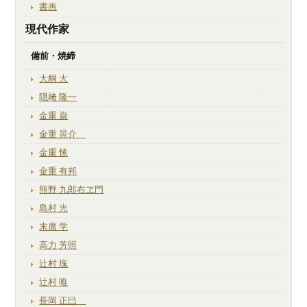
書画
現代作家
備前・焼締
大桐 大
隠﨑 隆一
金重 巌
金重 晃介
金重 愫
金重 有邦
熊野 九郎右ヱ門
島村 光
末廣 学
高力 芳照
辻村 塊
辻村 唯
長岡 正巳