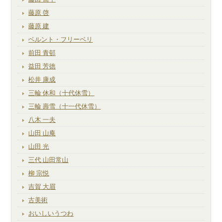
藤原 啓
藤原 建
ベルント・フリーベリ
前田 青邨
益田 芳徳
松井 康成
三輪 休和（十代休雪）
三輪 壽雪（十一代休雪）
八木 一夫
山田 山庵
山田 光
三代 山田常山
柳 宗悦
吉賀 大眉
古美術
おいしいうつわ