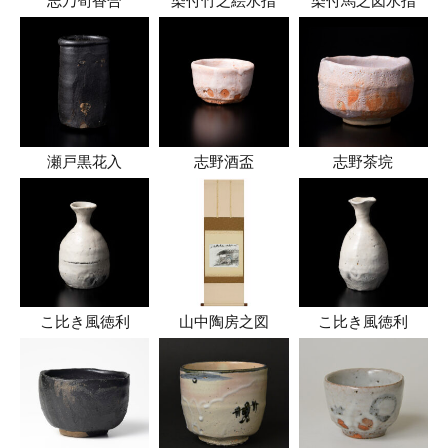
志乃筍香合
染付竹之絵水指
染付馬之図水指
瀬戸黒花入
志野酒盃
志野茶垸
こ比き風徳利
山中陶房之図
こ比き風徳利