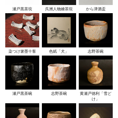
瀬戸黒茶垸
呉洲人物繪茶垸
から津酒盃
染つけ箸墨十客
色紙「犬」
志野茶碗
瀬戸黒茶碗
志野茶碗
黄瀬戸徳利「雪ど
け」