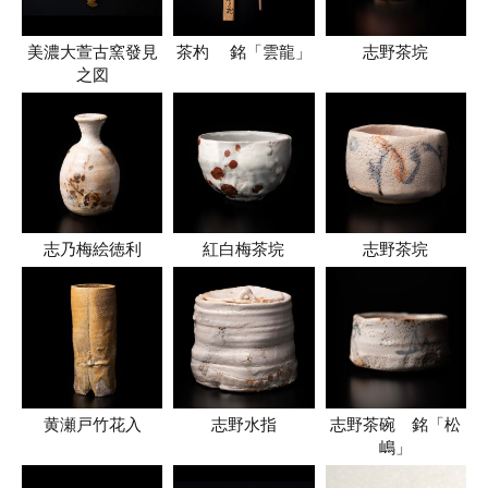
美濃大萱古窯發見
茶杓 銘「雲龍」
志野茶垸
之図
志乃梅絵徳利
紅白梅茶垸
志野茶垸
黄瀬戸竹花入
志野水指
志野茶碗 銘「松
嶋」