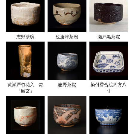
志野茶碗
絵唐津茶碗
瀬戸黒茶垸
黄瀬戸竹花入 銘
志野茶垸
染付香合絵四方八
「幽玄」
寸