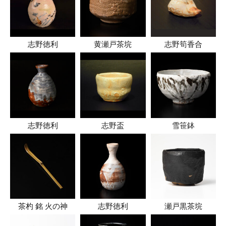
志野徳利
黄瀬戸茶垸
志野筍香合
志野徳利
志野盃
雪笹鉢
茶杓 銘 火の神
志野徳利
瀬戸黒茶垸