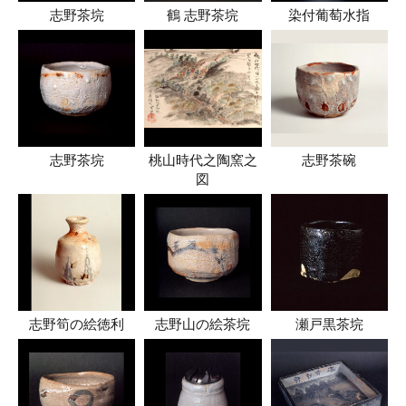
志野茶垸
鶴 志野茶垸
染付葡萄水指
志野茶垸
桃山時代之陶窯之
志野茶碗
図
志野筍の絵徳利
志野山の絵茶垸
瀬戸黒茶垸