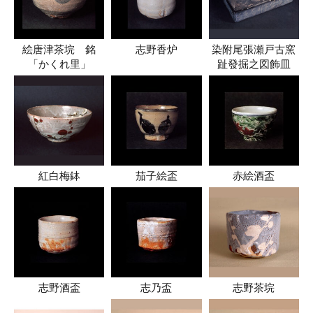
絵唐津茶垸 銘
志野香炉
染附尾張瀬戸古窯
「かくれ里」
趾發掘之図飾皿
紅白梅鉢
茄子絵盃
赤絵酒盃
志野酒盃
志乃盃
志野茶垸