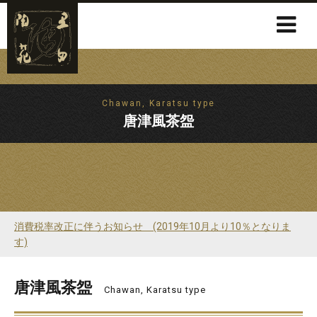
Chawan, Karatsu type
唐津風茶盌
消費税率改正に伴うお知らせ (2019年10月より10％となりま
す)
唐津風茶盌
Chawan, Karatsu type