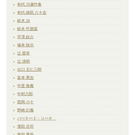
初代 川瀬竹春
初代 徳田 八十吉
鈴木 治
鈴木 竹朋斎
芹澤 銈介
塚本 快示
辻 晉堂
辻 清明
出口 王仁三郎
富本 憲吉
中里 無庵
中村六郎
西岡 小十
野崎 幻庵
バーナード・リーチ
濱田 庄司
藤田 喬平