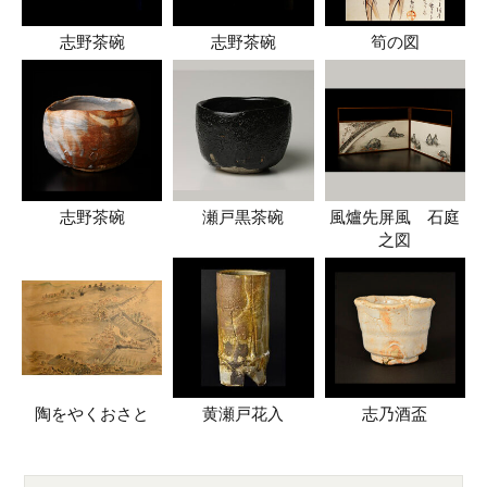
志野茶碗
志野茶碗
筍の図
志野茶碗
瀬戸黒茶碗
風爐先屏風 石庭
之図
陶をやくおさと
黄瀬戸花入
志乃酒盃