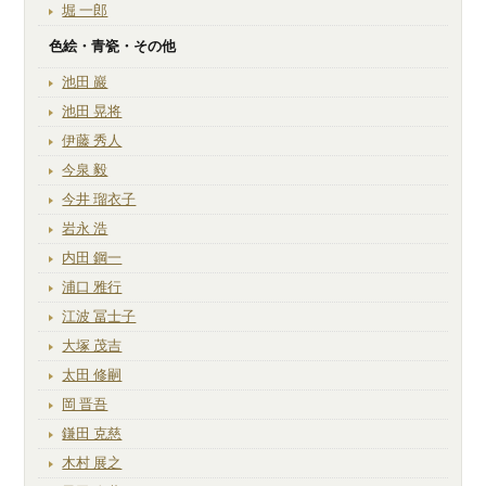
堀 一郎
色絵・青瓷・その他
池田 巖
池田 晃将
伊藤 秀人
今泉 毅
今井 瑠衣子
岩永 浩
内田 鋼一
浦口 雅行
江波 冨士子
大塚 茂吉
太田 修嗣
岡 晋吾
鎌田 克慈
木村 展之