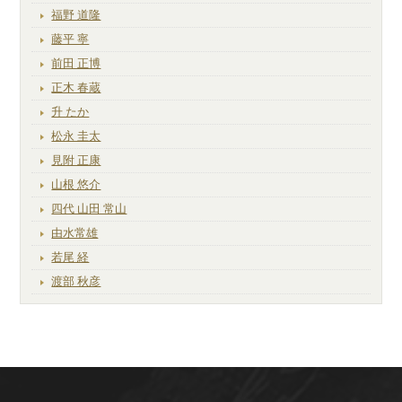
福野 道隆
藤平 寧
前田 正博
正木 春蔵
升 たか
松永 圭太
見附 正康
山根 悠介
四代 山田 常山
由水常雄
若尾 経
渡部 秋彦