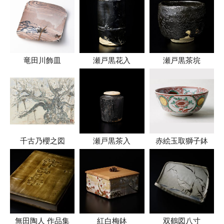
竜田川飾皿
瀬戸黒花入
瀬戸黒茶垸
千古乃櫻之図
瀬戸黒茶入
赤絵玉取獅子鉢
無田陶人 作品集
紅白梅鉢
双鶴図八寸