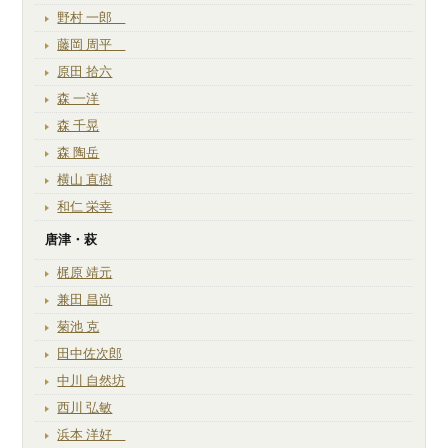
野村 一郎
藤岡 周平
原田 拾六
森 一洋
森 千晃
森 陶岳
横山 直樹
和仁 栄幸
唐津・萩
梶原 靖元
兼田 昌尚
菊池 克
田中佐次郎
中川 自然坊
西川 弘敏
浜本 洋好