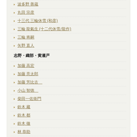
波多野 善蔵
丸田 宗彦
十三代 三輪休雪 (和彦)
三輪 龍氣生 (十二代休雪/龍作)
三輪 将嗣
矢野 直人
志野・織部・黄瀬戸
加藤 高宏
加藤 亮太郎
加藤 芳比古
小山 智徳
柴田一佐衛門
鈴木 藏
鈴木 都
鈴木 徹
林 恭助