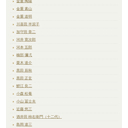
金重 陶陽
金重 素山
金重 道明
川喜田 半泥子
加守田 章二
河井 寛次郎
河本 五郎
楠部 彌弌
栗木 達介
黒田 辰秋
黒田 正玄
鯉江 良二
小森 松菴
小山 冨士夫
近藤 悠三
酒井田 柿右衛門（十二代）
島岡 達三