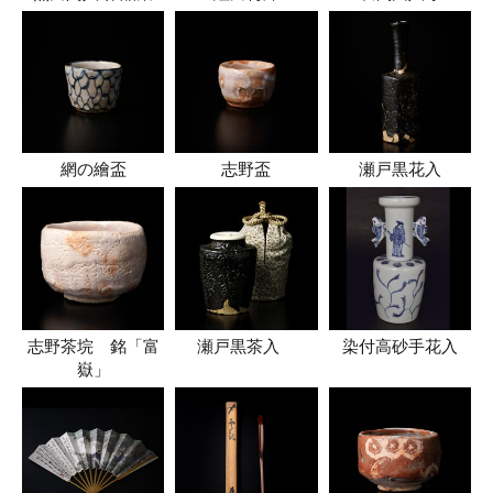
網の繪盃
志野盃
瀬戸黒花入
志野茶垸 銘「富
瀬戸黒茶入
染付高砂手花入
嶽」