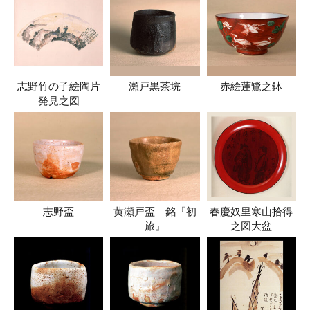
志野竹の子絵陶片
瀬戸黒茶垸
赤絵蓮鷺之鉢
発見之図
志野盃
黄瀬戸盃 銘『初
春慶奴里寒山拾得
旅』
之図大盆