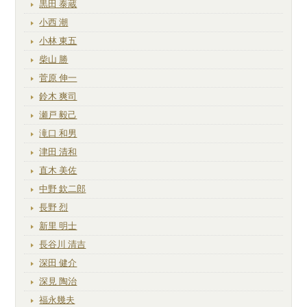
黒田 泰蔵
小西 潮
小林 東五
柴山 勝
菅原 伸一
鈴木 爽司
瀬戸 毅己
滝口 和男
津田 清和
直木 美佐
中野 欽二郎
長野 烈
新里 明士
長谷川 清吉
深田 健介
深見 陶治
福永幾夫