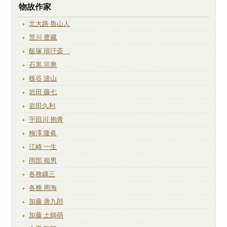
物故作家
北大路 魯山人
荒川 豊藏
飯塚 琅玕斎
石黒 宗麿
板谷 波山
岩田 藤七
岩田久利
宇田川 抱青
梅澤 隆眞
江崎 一生
岡部 嶺男
各務鑛三
各務 周海
加藤 唐九郎
加藤 土師萌