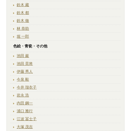
鈴木 藏
鈴木 都
鈴木 徹
林 恭助
堀 一郎
色絵・青瓷・その他
池田 巖
池田 晃将
伊藤 秀人
今泉 毅
今井 瑠衣子
岩永 浩
内田 鋼一
浦口 雅行
江波 冨士子
大塚 茂吉