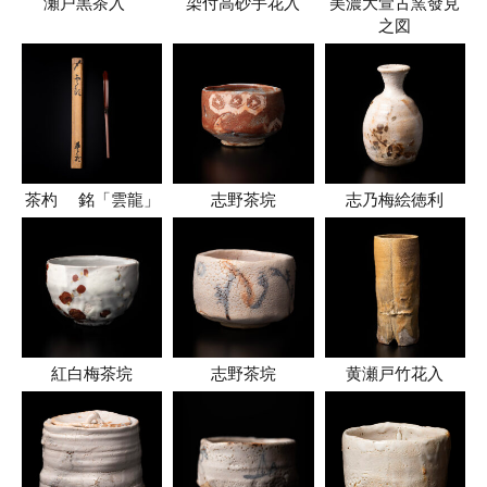
瀬戸黒茶入
染付高砂手花入
美濃大萱古窯發見
之図
茶杓 銘「雲龍」
志野茶垸
志乃梅絵徳利
紅白梅茶垸
志野茶垸
黄瀬戸竹花入