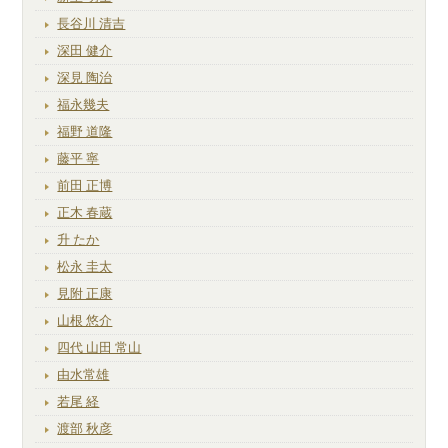
長谷川 清吉
深田 健介
深見 陶治
福永幾夫
福野 道隆
藤平 寧
前田 正博
正木 春蔵
升 たか
松永 圭太
見附 正康
山根 悠介
四代 山田 常山
由水常雄
若尾 経
渡部 秋彦