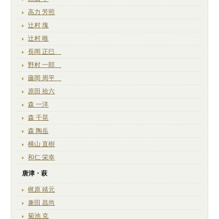
高力 芳照
辻村 塊
辻村 唯
長岡 正巳
野村 一郎
藤岡 周平
原田 拾六
森 一洋
森 千晃
森 陶岳
横山 直樹
和仁 栄幸
唐津・萩
梶原 靖元
兼田 昌尚
菊池 克