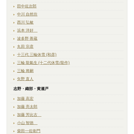
田中佐次郎
中川 自然坊
西川 弘敏
浜本 洋好
波多野 善蔵
丸田 宗彦
十三代 三輪休雪 (和彦)
三輪 龍氣生 (十二代休雪/龍作)
三輪 将嗣
矢野 直人
志野・織部・黄瀬戸
加藤 高宏
加藤 亮太郎
加藤 芳比古
小山 智徳
柴田一佐衛門