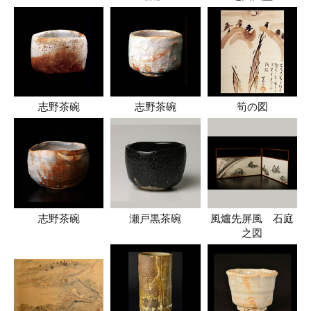
志野茶碗
志野茶碗
筍の図
志野茶碗
瀬戸黒茶碗
風爐先屏風 石庭
之図