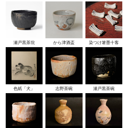
瀬戸黒茶垸
から津酒盃
染つけ箸墨十客
色紙「犬」
志野茶碗
瀬戸黒茶碗