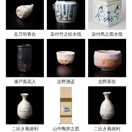
志乃筍香合
染付竹之絵水指
染付馬之図水指
瀬戸黒花入
志野酒盃
志野茶垸
こ比き風徳利
山中陶房之図
こ比き風徳利