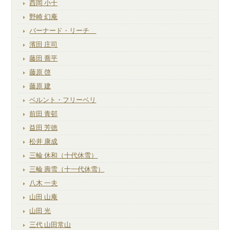
西岡 小十
野崎 幻庵
バーナード・リーチ
濱田 庄司
藤田 喬平
藤原 啓
藤原 建
ベルント・フリーベリ
前田 青邨
益田 芳徳
松井 康成
三輪 休和（十代休雪）
三輪 壽雪（十一代休雪）
八木 一夫
山田 山庵
山田 光
三代 山田常山