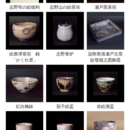
志野筍の絵徳利
志野山の絵茶垸
瀬戸黒茶垸
絵唐津茶垸 銘
志野香炉
染附尾張瀬戸古窯
「かくれ里」
趾發掘之図飾皿
紅白梅鉢
茄子絵盃
赤絵酒盃