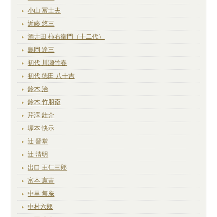
小山 冨士夫
近藤 悠三
酒井田 柿右衛門（十二代）
島岡 達三
初代 川瀬竹春
初代 徳田 八十吉
鈴木 治
鈴木 竹朋斎
芹澤 銈介
塚本 快示
辻 晉堂
辻 清明
出口 王仁三郎
富本 憲吉
中里 無庵
中村六郎