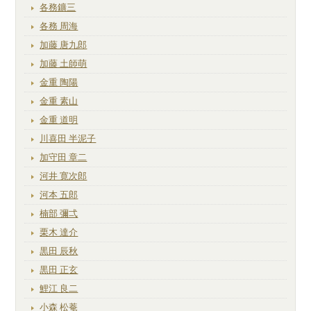
各務鑛三
各務 周海
加藤 唐九郎
加藤 土師萌
金重 陶陽
金重 素山
金重 道明
川喜田 半泥子
加守田 章二
河井 寛次郎
河本 五郎
楠部 彌弌
栗木 達介
黒田 辰秋
黒田 正玄
鯉江 良二
小森 松菴