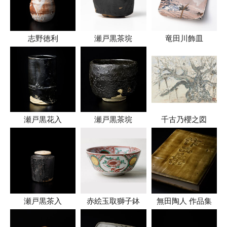
志野徳利
瀬戸黒茶垸
竜田川飾皿
瀬戸黒花入
瀬戸黒茶垸
千古乃櫻之図
瀬戸黒茶入
赤絵玉取獅子鉢
無田陶人 作品集