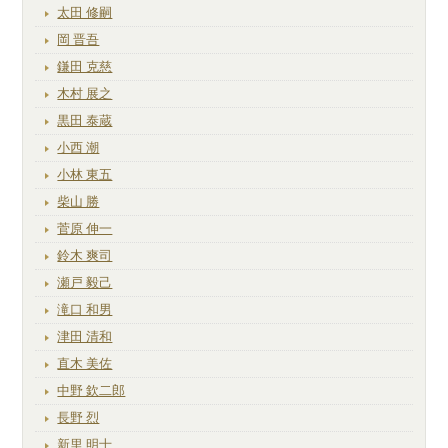
太田 修嗣
岡 晋吾
鎌田 克慈
木村 展之
黒田 泰蔵
小西 潮
小林 東五
柴山 勝
菅原 伸一
鈴木 爽司
瀬戸 毅己
滝口 和男
津田 清和
直木 美佐
中野 欽二郎
長野 烈
新里 明士