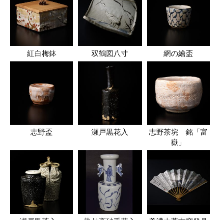
紅白梅鉢
双鶴図八寸
網の繪盃
志野盃
瀬戸黒花入
志野茶垸 銘「富
嶽」