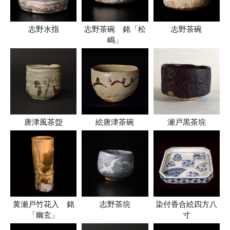
志野水指
志野茶碗 銘「松
志野茶碗
嶋」
唐津風茶盌
絵唐津茶碗
瀬戸黒茶垸
黄瀬戸竹花入 銘
志野茶垸
染付香合絵四方八
「幽玄」
寸