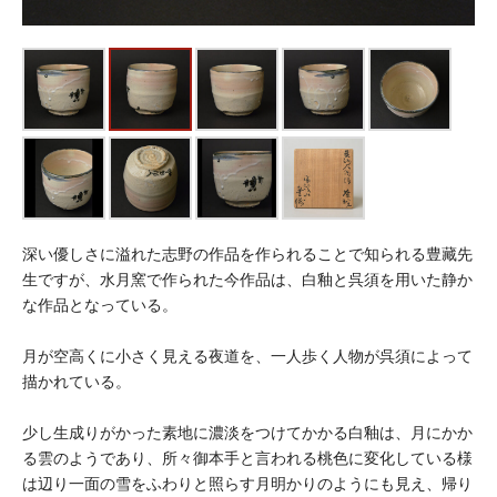
深い優しさに溢れた志野の作品を作られることで知られる豊藏先
生ですが、水月窯で作られた今作品は、白釉と呉須を用いた静か
な作品となっている。
月が空高くに小さく見える夜道を、一人歩く人物が呉須によって
描かれている。
少し生成りがかった素地に濃淡をつけてかかる白釉は、月にかか
る雲のようであり、所々御本手と言われる桃色に変化している様
は辺り一面の雪をふわりと照らす月明かりのようにも見え、帰り