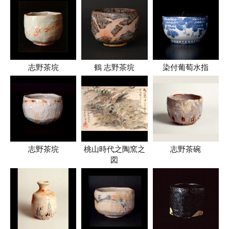
志野茶垸
鶴 志野茶垸
染付葡萄水指
志野茶垸
桃山時代之陶窯之
志野茶碗
図