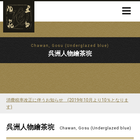
Chawan, Gosu (Underglazed blue)
呉洲人物繪茶垸
消費税率改正に伴うお知らせ (2019年10月より10％となりま
す)
呉洲人物繪茶垸
Chawan, Gosu (Underglazed blue)