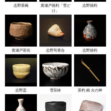
志野茶碗
黄瀬戸徳利「雪ど
志野徳利
け」
黄瀬戸茶垸
志野筍香合
志野徳利
志野盃
雪笹鉢
茶杓 銘 火の神