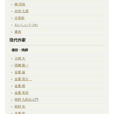
柳 宗悦
吉賀 大眉
古美術
おいしいうつわ
書画
現代作家
備前・焼締
大桐 大
隠﨑 隆一
金重 巌
金重 晃介
金重 愫
金重 有邦
熊野 九郎右ヱ門
島村 光
末廣 学