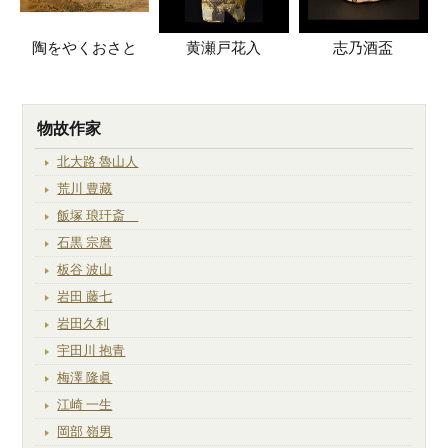
陶をやくおさと
黄瀬戸花入
志乃酒盃
物故作家
北大路 魯山人
荒川 豊藏
飯塚 琅玕斎
石黒 宗麿
板谷 波山
岩田 藤七
岩田久利
宇田川 抱青
梅澤 隆眞
江崎 一生
岡部 嶺男