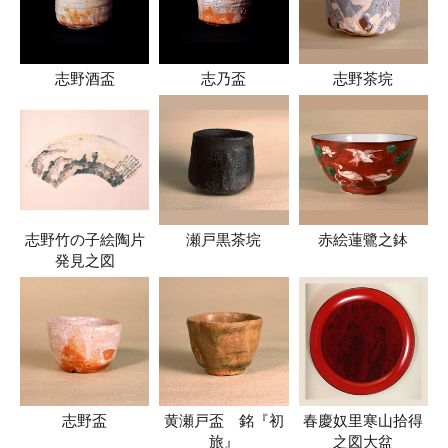
志野酒盃
志乃盃
志野茶垸
志野竹の子絵陶片
瀬戸黒茶垸
赤絵蓮鷺之鉢
発見之図
志野盃
黄瀬戸盃 銘『初
春慶奴里寒山拾得
旅』
之図大盆