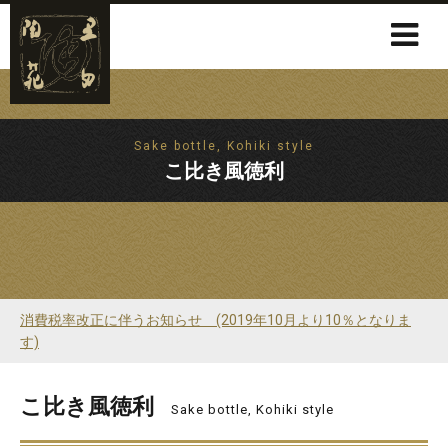
Sake bottle, Kohiki style
こ比き風徳利
消費税率改正に伴うお知らせ (2019年10月より10％となりま
す)
こ比き風徳利
Sake bottle, Kohiki style