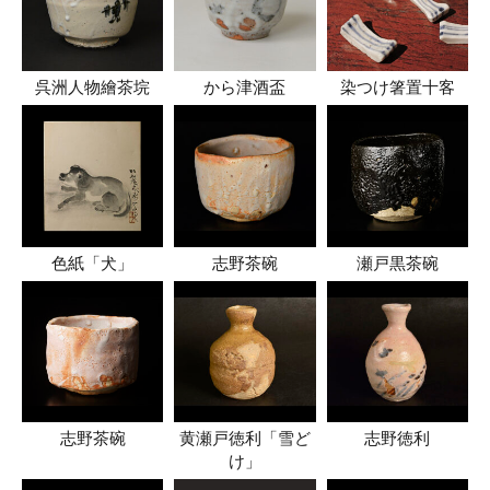
呉洲人物繪茶垸
から津酒盃
染つけ箸置十客
色紙「犬」
志野茶碗
瀬戸黒茶碗
志野茶碗
黄瀬戸徳利「雪ど
志野徳利
け」