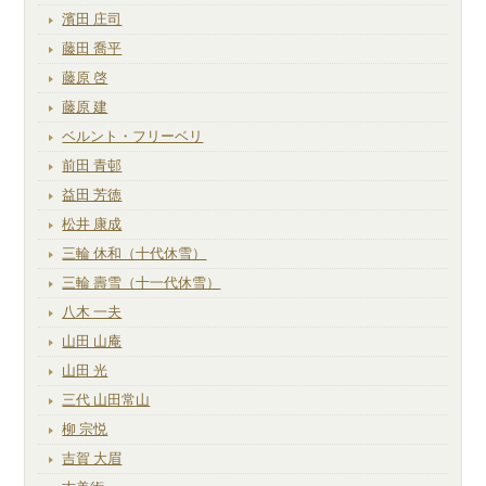
濱田 庄司
藤田 喬平
藤原 啓
藤原 建
ベルント・フリーベリ
前田 青邨
益田 芳徳
松井 康成
三輪 休和（十代休雪）
三輪 壽雪（十一代休雪）
八木 一夫
山田 山庵
山田 光
三代 山田常山
柳 宗悦
吉賀 大眉