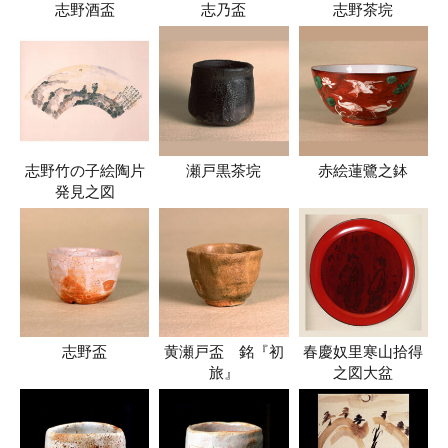
志野酒盃
志乃盃
志野茶垸
志野竹の子絵陶片
瀬戸黒茶垸
赤絵蓮鷺之鉢
発見之図
志野盃
黄瀬戸盃 銘『初
春慶奴里寒山拾得
旅』
之図大盆