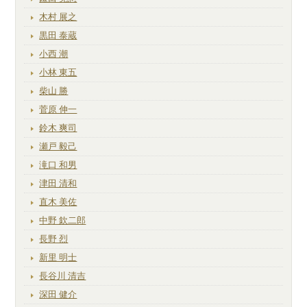
木村 展之
黒田 泰蔵
小西 潮
小林 東五
柴山 勝
菅原 伸一
鈴木 爽司
瀬戸 毅己
滝口 和男
津田 清和
直木 美佐
中野 欽二郎
長野 烈
新里 明士
長谷川 清吉
深田 健介