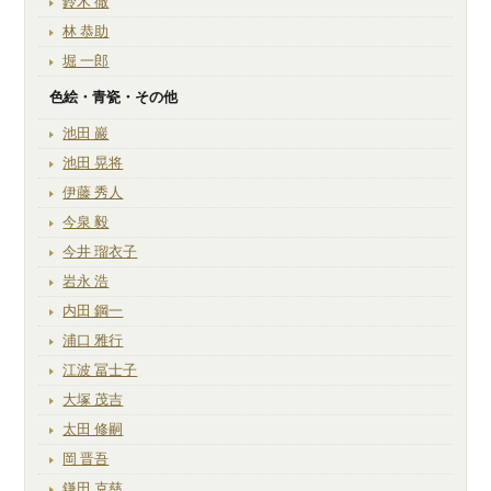
鈴木 徹
林 恭助
堀 一郎
色絵・青瓷・その他
池田 巖
池田 晃将
伊藤 秀人
今泉 毅
今井 瑠衣子
岩永 浩
内田 鋼一
浦口 雅行
江波 冨士子
大塚 茂吉
太田 修嗣
岡 晋吾
鎌田 克慈