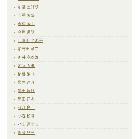
加藤 土師萌
金重 陶陽
金重 素山
金重 道明
川喜田 半泥子
加守田 章二
河井 寛次郎
河本 五郎
楠部 彌弌
栗木 達介
黒田 辰秋
黒田 正玄
鯉江 良二
小森 松菴
小山 冨士夫
近藤 悠三