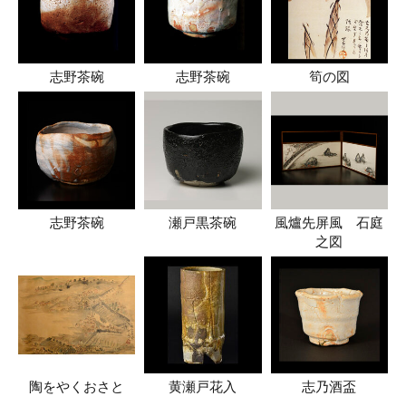
志野茶碗
志野茶碗
筍の図
志野茶碗
瀬戸黒茶碗
風爐先屏風 石庭
之図
陶をやくおさと
黄瀬戸花入
志乃酒盃