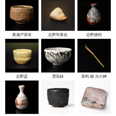
黄瀬戸茶垸
志野筍香合
志野徳利
志野盃
雪笹鉢
茶杓 銘 火の神