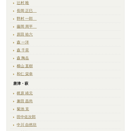
辻村 唯
長岡 正巳
野村 一郎
藤岡 周平
原田 拾六
森 一洋
森 千晃
森 陶岳
横山 直樹
和仁 栄幸
唐津・萩
梶原 靖元
兼田 昌尚
菊池 克
田中佐次郎
中川 自然坊