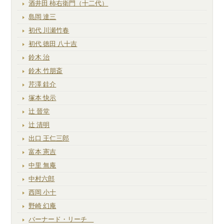
酒井田 柿右衛門（十二代）
島岡 達三
初代 川瀬竹春
初代 徳田 八十吉
鈴木 治
鈴木 竹朋斎
芹澤 銈介
塚本 快示
辻 晉堂
辻 清明
出口 王仁三郎
富本 憲吉
中里 無庵
中村六郎
西岡 小十
野崎 幻庵
バーナード・リーチ