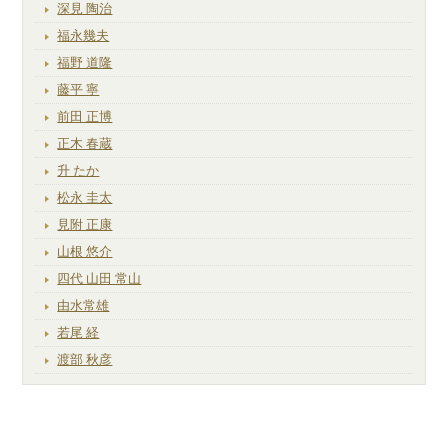
深見 陶治
福永幾夫
福野 道隆
藤平 寧
前田 正博
正木 春蔵
升 たか
松永 圭太
見附 正康
山根 悠介
四代 山田 常山
由水常雄
若尾 経
渡部 秋彦