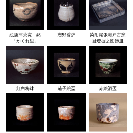
絵唐津茶垸 銘
志野香炉
染附尾張瀬戸古窯
「かくれ里」
趾發掘之図飾皿
紅白梅鉢
茄子絵盃
赤絵酒盃