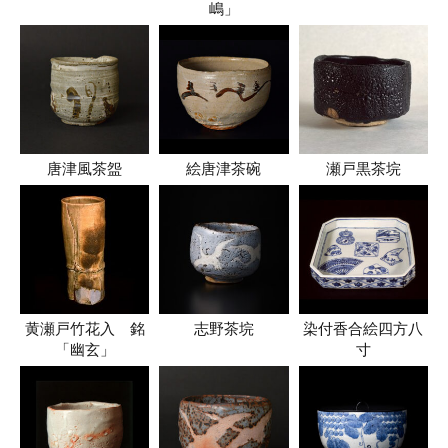
嶋」
唐津風茶盌
絵唐津茶碗
瀬戸黒茶垸
黄瀬戸竹花入 銘
志野茶垸
染付香合絵四方八
「幽玄」
寸