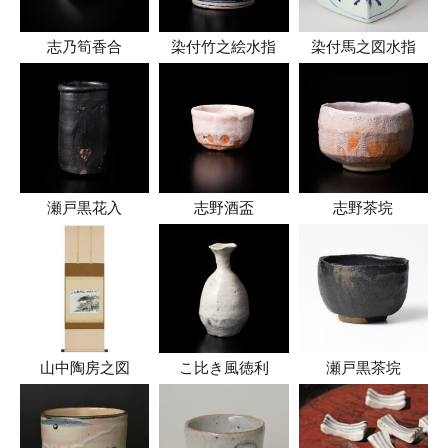
志乃筍香合
染付竹之絵水指
染付馬之図水指
瀬戸黒花入
志野酒盃
志野茶垸
山中陶房之図
こ比き風徳利
瀬戸黒茶垸