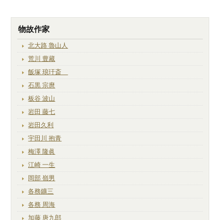
物故作家
北大路 魯山人
荒川 豊藏
飯塚 琅玕斎
石黒 宗麿
板谷 波山
岩田 藤七
岩田久利
宇田川 抱青
梅澤 隆眞
江崎 一生
岡部 嶺男
各務鑛三
各務 周海
加藤 唐九郎