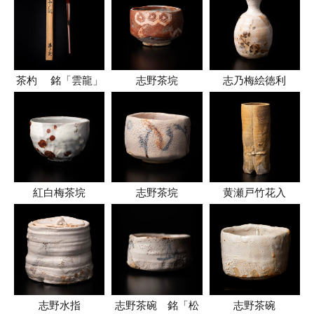
茶杓 銘「雲龍」
志野茶垸
志乃梅絵徳利
紅白梅茶垸
志野茶垸
黄瀬戸竹花入
志野水指
志野茶碗 銘「松
志野茶碗