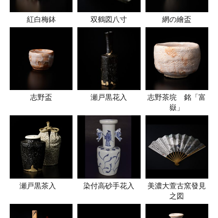
紅白梅鉢
双鶴図八寸
網の繪盃
志野盃
瀬戸黒花入
志野茶垸 銘「富
嶽」
瀬戸黒茶入
染付高砂手花入
美濃大萱古窯發見
之図