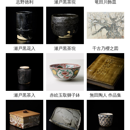
志野徳利
瀬戸黒茶垸
竜田川飾皿
瀬戸黒花入
瀬戸黒茶垸
千古乃櫻之図
瀬戸黒茶入
赤絵玉取獅子鉢
無田陶人 作品集