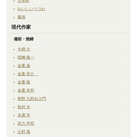
古美術
おいしいうつわ
書画
現代作家
備前・焼締
大桐 大
隠﨑 隆一
金重 巌
金重 晃介
金重 愫
金重 有邦
熊野 九郎右ヱ門
島村 光
末廣 学
高力 芳照
辻村 塊