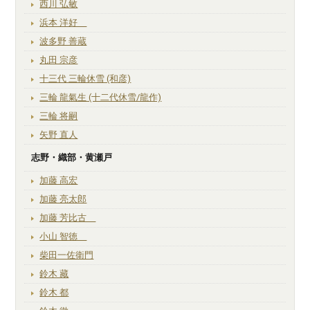
西川 弘敏
浜本 洋好
波多野 善蔵
丸田 宗彦
十三代 三輪休雪 (和彦)
三輪 龍氣生 (十二代休雪/龍作)
三輪 将嗣
矢野 直人
志野・織部・黄瀬戸
加藤 高宏
加藤 亮太郎
加藤 芳比古
小山 智徳
柴田一佐衛門
鈴木 藏
鈴木 都