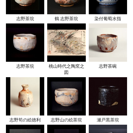
志野茶垸
鶴 志野茶垸
染付葡萄水指
志野茶垸
桃山時代之陶窯之
志野茶碗
図
志野筍の絵徳利
志野山の絵茶垸
瀬戸黒茶垸