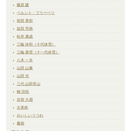
藤原 建
ベルント・フリーベリ
前田 青邨
益田 芳徳
松井 康成
三輪 休和（十代休雪）
三輪 壽雪（十一代休雪）
八木 一夫
山田 山庵
山田 光
三代 山田常山
柳 宗悦
吉賀 大眉
古美術
おいしいうつわ
書画