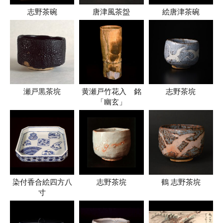
志野茶碗
唐津風茶盌
絵唐津茶碗
瀬戸黒茶垸
黄瀬戸竹花入 銘
志野茶垸
「幽玄」
染付香合絵四方八
志野茶垸
鶴 志野茶垸
寸