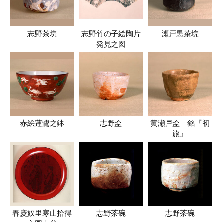
志野茶垸
志野竹の子絵陶片
瀬戸黒茶垸
発見之図
赤絵蓮鷺之鉢
志野盃
黄瀬戸盃 銘『初
旅』
春慶奴里寒山拾得
志野茶碗
志野茶碗