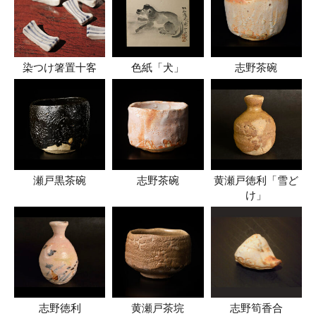
染つけ箸置十客
色紙「犬」
志野茶碗
瀬戸黒茶碗
志野茶碗
黄瀬戸徳利「雪ど
け」
志野徳利
黄瀬戸茶垸
志野筍香合