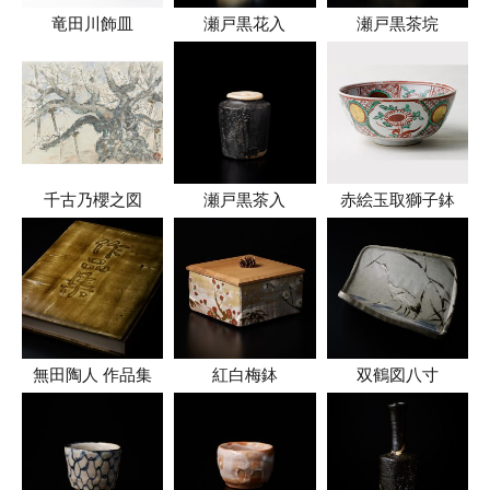
竜田川飾皿
瀬戸黒花入
瀬戸黒茶垸
千古乃櫻之図
瀬戸黒茶入
赤絵玉取獅子鉢
無田陶人 作品集
紅白梅鉢
双鶴図八寸