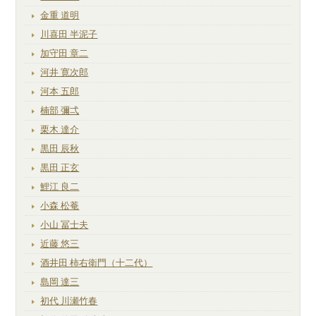
金重 道明
川喜田 半泥子
加守田 章二
河井 寛次郎
河本 五郎
楠部 彌弌
栗木 達介
黒田 辰秋
黒田 正玄
鯉江 良二
小森 松菴
小山 冨士夫
近藤 悠三
酒井田 柿右衛門（十二代）
島岡 達三
初代 川瀬竹春