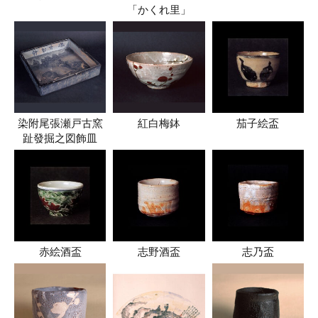
「かくれ里」
染附尾張瀬戸古窯
紅白梅鉢
茄子絵盃
趾發掘之図飾皿
赤絵酒盃
志野酒盃
志乃盃