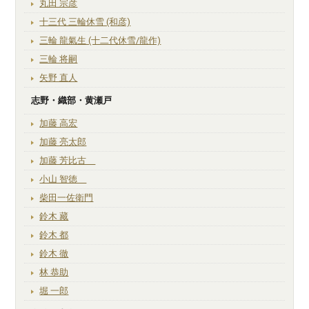
丸田 宗彦
十三代 三輪休雪 (和彦)
三輪 龍氣生 (十二代休雪/龍作)
三輪 将嗣
矢野 直人
志野・織部・黄瀬戸
加藤 高宏
加藤 亮太郎
加藤 芳比古
小山 智徳
柴田一佐衛門
鈴木 藏
鈴木 都
鈴木 徹
林 恭助
堀 一郎