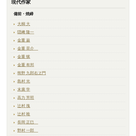
現代作家
備前・焼締
大桐 大
隠﨑 隆一
金重 巌
金重 晃介
金重 愫
金重 有邦
熊野 九郎右ヱ門
島村 光
末廣 学
高力 芳照
辻村 塊
辻村 唯
長岡 正巳
野村 一郎