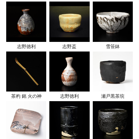
志野徳利
志野盃
雪笹鉢
茶杓 銘 火の神
志野徳利
瀬戸黒茶垸