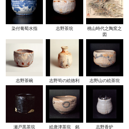
染付葡萄水指
志野茶垸
桃山時代之陶窯之
図
志野茶碗
志野筍の絵徳利
志野山の絵茶垸
瀬戸黒茶垸
絵唐津茶垸 銘
志野香炉