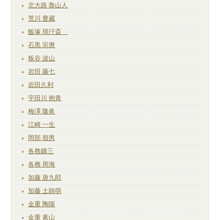
北大路 魯山人
荒川 豊藏
飯塚 琅玕斎
石黒 宗麿
板谷 波山
岩田 藤七
岩田久利
宇田川 抱青
梅澤 隆眞
江崎 一生
岡部 嶺男
各務鑛三
各務 周海
加藤 唐九郎
加藤 土師萌
金重 陶陽
金重 素山