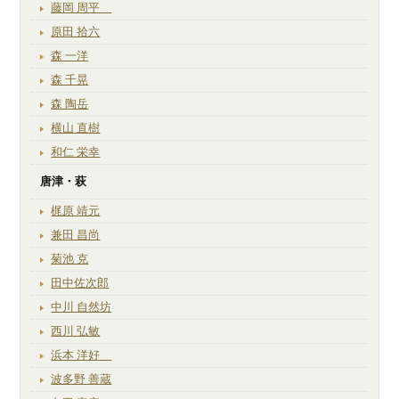
藤岡 周平
原田 拾六
森 一洋
森 千晃
森 陶岳
横山 直樹
和仁 栄幸
唐津・萩
梶原 靖元
兼田 昌尚
菊池 克
田中佐次郎
中川 自然坊
西川 弘敏
浜本 洋好
波多野 善蔵