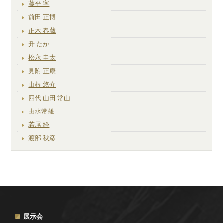
藤平 寧
前田 正博
正木 春蔵
升 たか
松永 圭太
見附 正康
山根 悠介
四代 山田 常山
由水常雄
若尾 経
渡部 秋彦
展示会