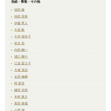
色絵・青瓷・その他
池田 巖
池田 晃将
伊藤 秀人
今泉 毅
今井 瑠衣子
岩永 浩
内田 鋼一
浦口 雅行
江波 冨士子
大塚 茂吉
太田 修嗣
岡 晋吾
鎌田 克慈
木村 展之
黒田 泰蔵
小西 潮