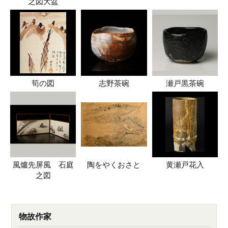
之図大盆
筍の図
志野茶碗
瀬戸黒茶碗
風爐先屏風 石庭
陶をやくおさと
黄瀬戸花入
之図
物故作家