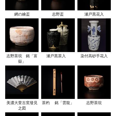
網の繪盃
志野盃
瀬戸黒花入
志野茶垸 銘「富
瀬戸黒茶入
染付高砂手花入
嶽」
美濃大萱古窯發見
茶杓 銘「雲龍」
志野茶垸
之図