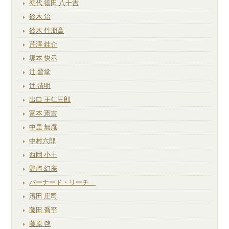
初代 徳田 八十吉
鈴木 治
鈴木 竹朋斎
芹澤 銈介
塚本 快示
辻 晉堂
辻 清明
出口 王仁三郎
富本 憲吉
中里 無庵
中村六郎
西岡 小十
野崎 幻庵
バーナード・リーチ
濱田 庄司
藤田 喬平
藤原 啓