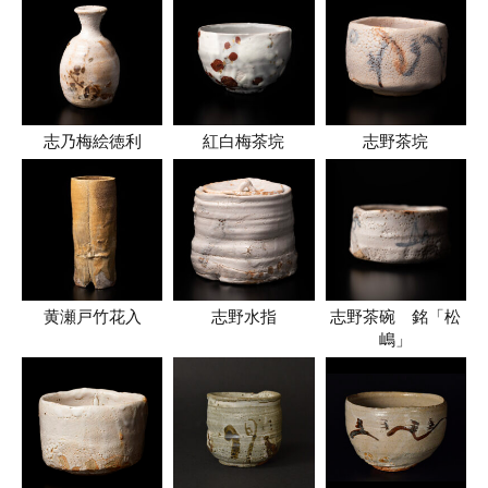
志乃梅絵徳利
紅白梅茶垸
志野茶垸
黄瀬戸竹花入
志野水指
志野茶碗 銘「松
嶋」