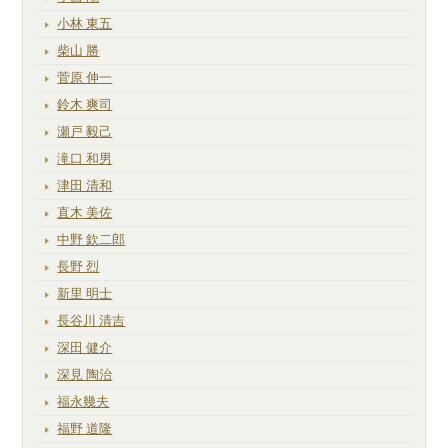
小林 東五
柴山 勝
菅原 伸一
鈴木 爽司
瀬戸 毅己
滝口 和男
津田 清和
直木 美佐
中野 欽二郎
長野 烈
新里 明士
長谷川 清吉
深田 健介
深見 陶治
福永幾夫
福野 道隆