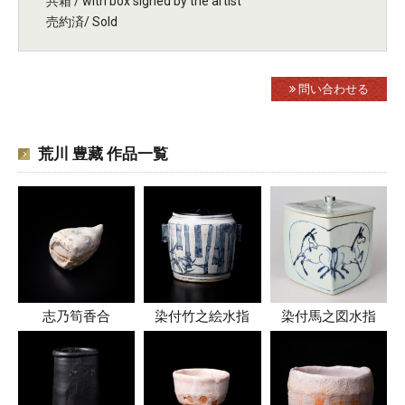
共箱 / with box signed by the artist
売約済/ Sold
問い合わせる
荒川 豊藏 作品一覧
志乃筍香合
染付竹之絵水指
染付馬之図水指