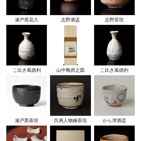
瀬戸黒花入
志野酒盃
志野茶垸
こ比き風徳利
山中陶房之図
こ比き風徳利
瀬戸黒茶垸
呉洲人物繪茶垸
から津酒盃