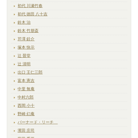
初代 川瀬竹春
初代 徳田 八十吉
鈴木 治
鈴木 竹朋斎
芹澤 銈介
塚本 快示
辻 晉堂
辻 清明
出口 王仁三郎
富本 憲吉
中里 無庵
中村六郎
西岡 小十
野崎 幻庵
バーナード・リーチ
濱田 庄司