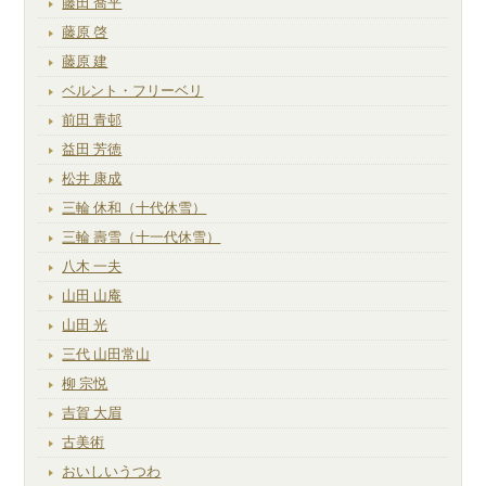
藤田 喬平
藤原 啓
藤原 建
ベルント・フリーベリ
前田 青邨
益田 芳徳
松井 康成
三輪 休和（十代休雪）
三輪 壽雪（十一代休雪）
八木 一夫
山田 山庵
山田 光
三代 山田常山
柳 宗悦
吉賀 大眉
古美術
おいしいうつわ