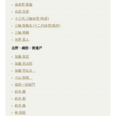
波多野 善蔵
丸田 宗彦
十三代 三輪休雪 (和彦)
三輪 龍氣生 (十二代休雪/龍作)
三輪 将嗣
矢野 直人
志野・織部・黄瀬戸
加藤 高宏
加藤 亮太郎
加藤 芳比古
小山 智徳
柴田一佐衛門
鈴木 藏
鈴木 都
鈴木 徹
林 恭助