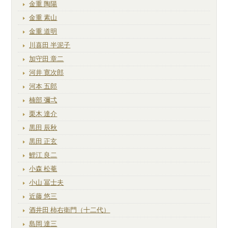
金重 陶陽
金重 素山
金重 道明
川喜田 半泥子
加守田 章二
河井 寛次郎
河本 五郎
楠部 彌弌
栗木 達介
黒田 辰秋
黒田 正玄
鯉江 良二
小森 松菴
小山 冨士夫
近藤 悠三
酒井田 柿右衛門（十二代）
島岡 達三