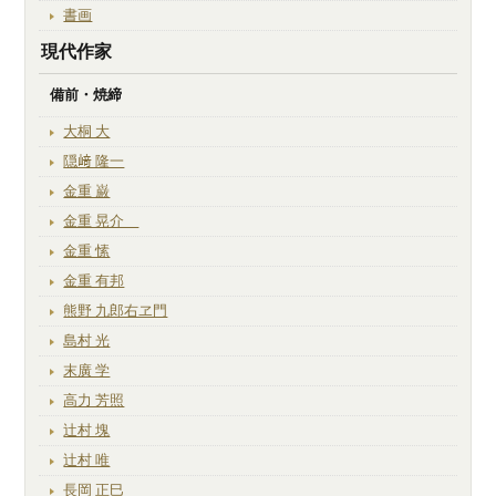
書画
現代作家
備前・焼締
大桐 大
隠﨑 隆一
金重 巌
金重 晃介
金重 愫
金重 有邦
熊野 九郎右ヱ門
島村 光
末廣 学
高力 芳照
辻村 塊
辻村 唯
長岡 正巳