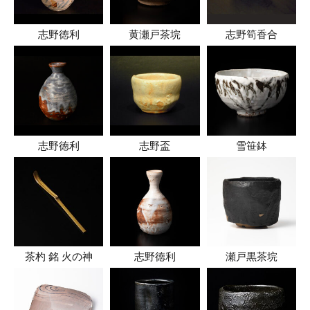
志野徳利
黄瀬戸茶垸
志野筍香合
志野徳利
志野盃
雪笹鉢
茶杓 銘 火の神
志野徳利
瀬戸黒茶垸