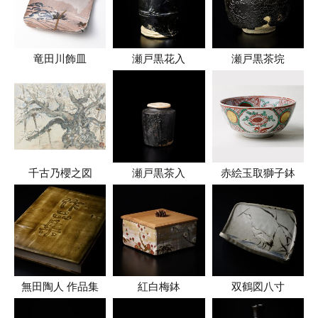
竜田川飾皿
瀬戸黒花入
瀬戸黒茶垸
千古乃櫻之図
瀬戸黒茶入
赤絵玉取獅子鉢
無田陶人 作品集
紅白梅鉢
双鶴図八寸