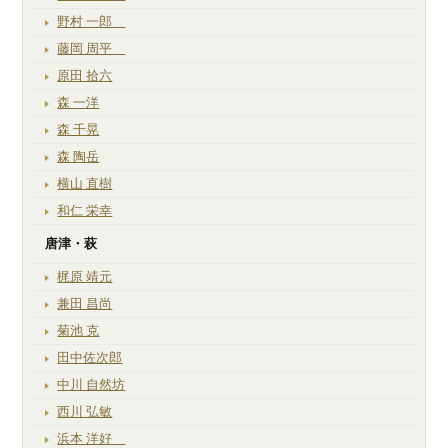
野村 一郎
藤岡 周平
原田 拾六
森 一洋
森 千晃
森 陶岳
横山 直樹
和仁 栄幸
唐津・萩
梶原 靖元
兼田 昌尚
菊池 克
田中佐次郎
中川 自然坊
西川 弘敏
浜本 洋好