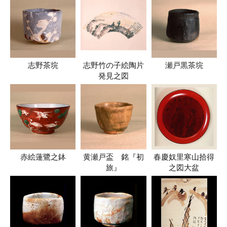
志野茶垸
志野竹の子絵陶片
瀬戸黒茶垸
発見之図
赤絵蓮鷺之鉢
黄瀬戸盃 銘『初
春慶奴里寒山拾得
旅』
之図大盆