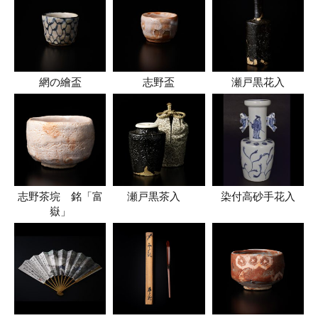
網の繪盃
志野盃
瀬戸黒花入
志野茶垸 銘「富
瀬戸黒茶入
染付高砂手花入
嶽」