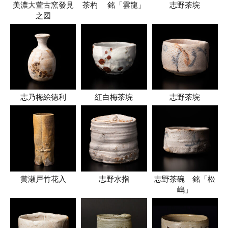
美濃大萱古窯發見
茶杓 銘「雲龍」
志野茶垸
之図
志乃梅絵徳利
紅白梅茶垸
志野茶垸
黄瀬戸竹花入
志野水指
志野茶碗 銘「松
嶋」