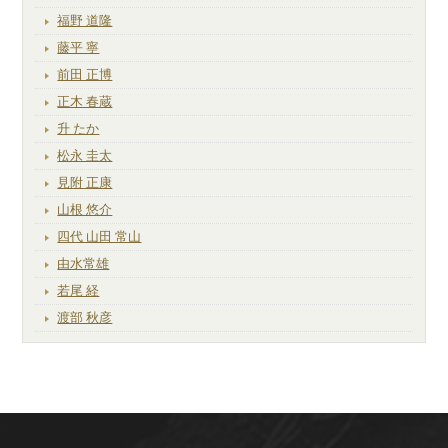
福野 道隆
藤平 寧
前田 正博
正木 春蔵
升 たか
松永 圭太
見附 正康
山根 悠介
四代 山田 常山
由水常雄
若尾 経
渡部 秋彦