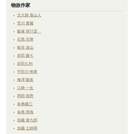
物故作家
北大路 魯山人
荒川 豊藏
飯塚 琅玕斎
石黒 宗麿
板谷 波山
岩田 藤七
岩田久利
宇田川 抱青
梅澤 隆眞
江崎 一生
岡部 嶺男
各務鑛三
各務 周海
加藤 唐九郎
加藤 土師萌