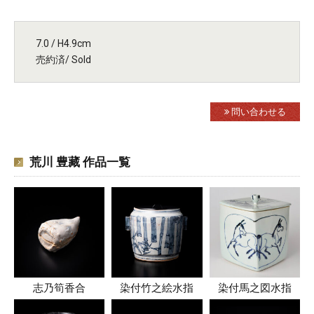
7.0 / H4.9cm
売約済/ Sold
問い合わせる
荒川 豊藏 作品一覧
志乃筍香合
染付竹之絵水指
染付馬之図水指