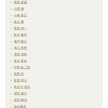
黒田 泰蔵
小西 潮
小林 東五
柴山 勝
菅原 伸一
鈴木 爽司
瀬戸 毅己
滝口 和男
津田 清和
直木 美佐
中野 欽二郎
長野 烈
新里 明士
長谷川 清吉
深田 健介
深見 陶治
福永幾夫