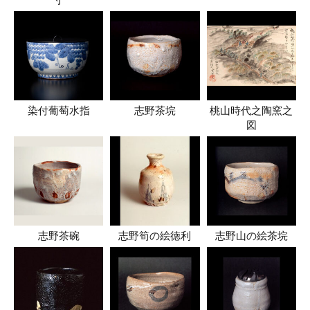
染付葡萄水指
志野茶垸
桃山時代之陶窯之
図
志野茶碗
志野筍の絵徳利
志野山の絵茶垸