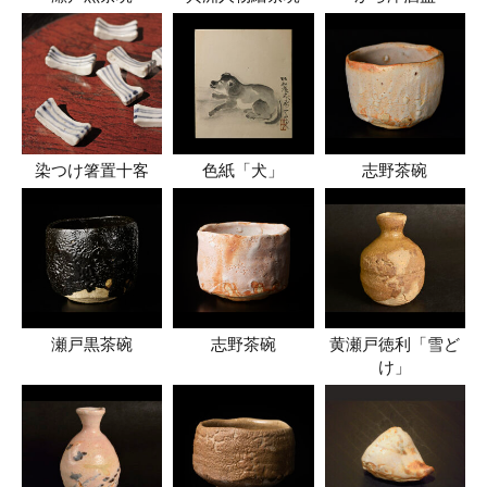
染つけ箸置十客
色紙「犬」
志野茶碗
瀬戸黒茶碗
志野茶碗
黄瀬戸徳利「雪ど
け」