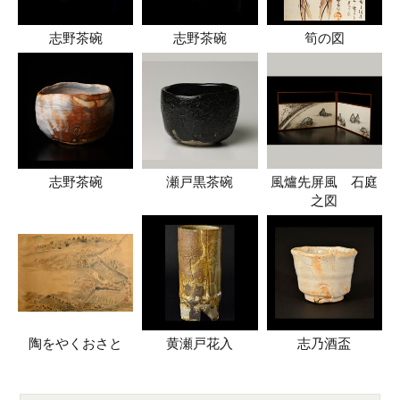
志野茶碗
志野茶碗
筍の図
志野茶碗
瀬戸黒茶碗
風爐先屏風 石庭
之図
陶をやくおさと
黄瀬戸花入
志乃酒盃