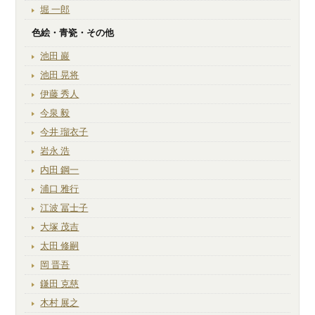
堀 一郎
色絵・青瓷・その他
池田 巖
池田 晃将
伊藤 秀人
今泉 毅
今井 瑠衣子
岩永 浩
内田 鋼一
浦口 雅行
江波 冨士子
大塚 茂吉
太田 修嗣
岡 晋吾
鎌田 克慈
木村 展之