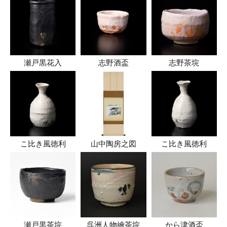
瀬戸黒花入
志野酒盃
志野茶垸
こ比き風徳利
山中陶房之図
こ比き風徳利
瀬戸黒茶垸
呉洲人物繪茶垸
から津酒盃